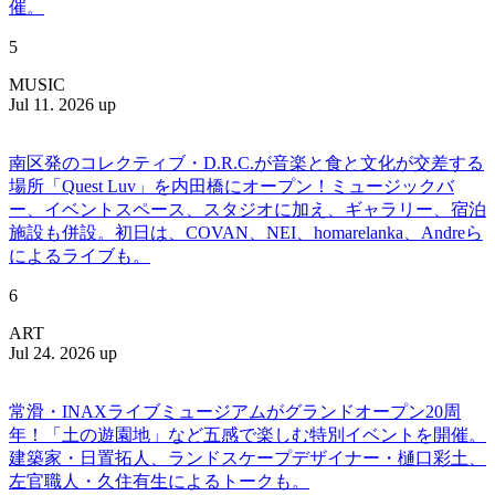
催。
5
MUSIC
Jul 11. 2026 up
南区発のコレクティブ・D.R.C.が⾳楽と⾷と⽂化が交差する
場所「Quest Luv」を内田橋にオープン！ミュージックバ
ー、イベントスペース、スタジオに加え、ギャラリー、宿泊
施設も併設。初日は、COVAN、NEI、homarelanka、Andreら
によるライブも。
6
ART
Jul 24. 2026 up
常滑・INAXライブミュージアムがグランドオープン20周
年！「土の遊園地」など五感で楽しむ特別イベントを開催。
建築家・日置拓人、ランドスケープデザイナー・樋口彩土、
左官職人・久住有生によるトークも。