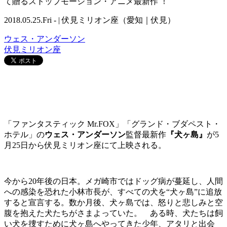
て贈るストップモーション・アニメ最新作 ！
2018.05.25.Fri - | 伏見ミリオン座（愛知｜伏見）
ウェス・アンダーソン
伏見ミリオン座
「ファンタスティック Mr.FOX」「グランド・ブダペスト・
ホテル」の
ウェス・アンダーソン
監督最新作
『犬ヶ島』
が5
月25日から伏見ミリオン座にて上映される。
今から20年後の日本。メガ崎市ではドッグ病が蔓延し、人間
への感染を恐れた小林市長が、すべての犬を“犬ヶ島”に追放
すると宣言する。数か月後、犬ヶ島では、怒りと悲しみと空
腹を抱えた犬たちがさまよっていた。 ある時、犬たちは飼
い犬を捜すために犬ヶ島へやってきた少年、アタリと出会