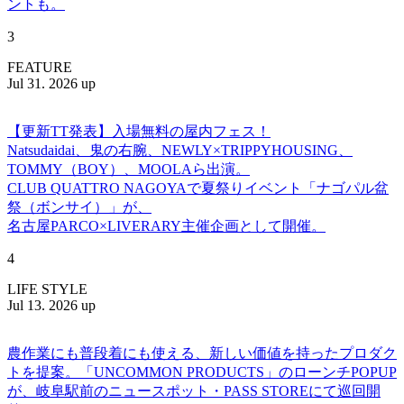
ントも。
3
FEATURE
Jul 31. 2026 up
【更新TT発表】入場無料の屋内フェス！
Natsudaidai、鬼の右腕、NEWLY×TRIPPYHOUSING、
TOMMY（BOY）、MOOLAら出演。
CLUB QUATTRO NAGOYAで夏祭りイベント「ナゴパル盆
祭（ボンサイ）」が、
名古屋PARCO×LIVERARY主催企画として開催。
4
LIFE STYLE
Jul 13. 2026 up
農作業にも普段着にも使える、新しい価値を持ったプロダク
トを提案。「UNCOMMON PRODUCTS」のローンチPOPUP
が、岐阜駅前のニュースポット・PASS STOREにて巡回開