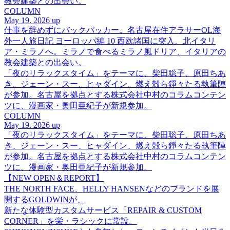
教会建築との出会い。
COLUMN
May 19. 2026 up
仕事を辞めずにバックパッカー。名古屋在住アラサーOL海
外一人旅日記 ヨーロッパ編 10 西欧諸国に突入、北イタリ
ア・ミラノへ。ミラノで食べるミラノ風ドリア、イタリアの
教会建築との出会い。
「夜のリラックスタイム」をテーマに、柴田聡子、原田ちあ
き、ジェーン・スー、ヒャダイン、燃え殻ら錚々たる執筆陣
が参加。名古屋を拠点とする株式会社中村のコラムコンテン
ツに、漫画家・奥田亜紀子が新規参加。
COLUMN
May 19. 2026 up
「夜のリラックスタイム」をテーマに、柴田聡子、原田ちあ
き、ジェーン・スー、ヒャダイン、燃え殻ら錚々たる執筆陣
が参加。名古屋を拠点とする株式会社中村のコラムコンテン
ツに、漫画家・奥田亜紀子が新規参加。
【NEW OPEN＆REPORT】
THE NORTH FACE、HELLY HANSENなどのブランドを展
開するGOLDWINが、
新たな体験型カスタムサービス「REPAIR & CUSTOM
CORNER」を栄・ラシックに常設。