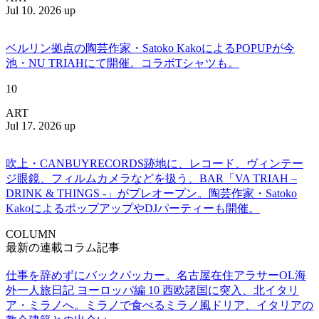
Jul 10. 2026 up
ベルリン拠点の陶芸作家・Satoko KakoによるPOPUPが今
池・NU TRIAHにて開催。コラボTシャツも。
10
ART
Jul 17. 2026 up
吹上・CANBUYRECORDS跡地に、レコード、ヴィンテー
ジ眼鏡、フィルムカメラなどを扱う、BAR「VA TRIAH –
DRINK & THINGS -」がプレオープン。陶芸作家・Satoko
KakoによるポップアップやDJパーティーも開催。
COLUMN
最新の連載コラム記事
仕事を辞めずにバックパッカー。名古屋在住アラサーOL海
外一人旅日記 ヨーロッパ編 10 西欧諸国に突入、北イタリ
ア・ミラノへ。ミラノで食べるミラノ風ドリア、イタリアの