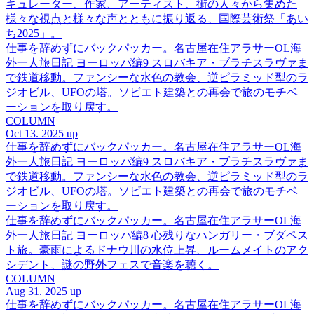
キュレーター、作家、アーティスト、街の人々から集めた
様々な視点と様々な声とともに振り返る、国際芸術祭「あい
ち2025」。
仕事を辞めずにバックパッカー。名古屋在住アラサーOL海
外一人旅日記 ヨーロッパ編9 スロバキア・ブラチスラヴァま
で鉄道移動。ファンシーな水色の教会、逆ピラミッド型のラ
ジオビル、UFOの塔。ソビエト建築との再会で旅のモチベ
ーションを取り戻す。
COLUMN
Oct 13. 2025 up
仕事を辞めずにバックパッカー。名古屋在住アラサーOL海
外一人旅日記 ヨーロッパ編9 スロバキア・ブラチスラヴァま
で鉄道移動。ファンシーな水色の教会、逆ピラミッド型のラ
ジオビル、UFOの塔。ソビエト建築との再会で旅のモチベ
ーションを取り戻す。
仕事を辞めずにバックパッカー。名古屋在住アラサーOL海
外一人旅日記 ヨーロッパ編8 心残りなハンガリー・ブダペス
ト旅。豪雨によるドナウ川の水位上昇、ルームメイトのアク
シデント、謎の野外フェスで音楽を聴く。
COLUMN
Aug 31. 2025 up
仕事を辞めずにバックパッカー。名古屋在住アラサーOL海