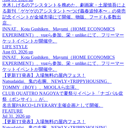
水木しげるのアシスタントを務めた、劇画家・土屋慎吾によ
る新刊「ゲゲゲのアシスタント〜つげ義春追悼本〜」の発売
記念イベントが金城市場にて開催。物販、フードも多数出
店。
INNAT、Kota Gushiken、Mayumi（HOME ECONOMICS
EXPERIMENT）、vugら参加。栄・unlike.にて、フリーマー
ケットイベントが開催中。
LIFE STYLE
Aug 03. 2026 up
INNAT、Kota Gushiken、Mayumi（HOME ECONOMICS
EXPERIMENT）、vugら参加。栄・unlike.にて、フリーマー
ケットイベントが開催中。
【更新TT発表】入場無料の屋内フェス！
Natsudaidai、鬼の右腕、NEWLY×TRIPPYHOUSING、
TOMMY（BOY）、MOOLAら出演。
CLUB QUATTRO NAGOYAで夏祭りイベント「ナゴパル盆
祭（ボンサイ）」が、
名古屋PARCO×LIVERARY主催企画として開催。
FEATURE
Jul 31. 2026 up
【更新TT発表】入場無料の屋内フェス！
Natsudaidai、鬼の右腕、NEWLY×TRIPPYHOUSING、