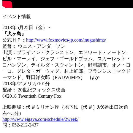
イベント情報
2018年5月25日（金）～
『犬ヶ島』
公式ＨＰ：
http://www.foxmovies-jp.com/inugashima/
監督： ウェス・アンダーソン
出演：ブライアン・クランストン、エドワード・ノートン、
ビル・マーレイ、ジェフ・ゴールドブラム、スカーレット・
ヨハンソン、ティルダ・スウィントン、野村訓市、オノ・ヨ
ーコ、グレタ・ガーウィグ、村上虹郎、フランシス・マクド
ーマンド、野田洋次郎（RADWIMPS） ほか
2018年/アメリカ/101分
配給： 20世紀フォックス映画
ⓒ2018 Twentieth Century Fox
上映劇場：伏見ミリオン座（地下鉄［伏見］駅6番出口次角
右へ1分）
http://www.eigaya.com/schedule/2week/
問：052-212-2437