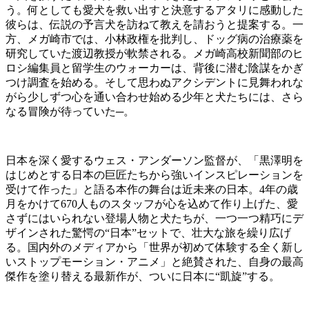
う。何としても愛犬を救い出すと決意するアタリに感動した
彼らは、伝説の予言犬を訪ねて教えを請おうと提案する。一
方、メガ崎市では、小林政権を批判し、ドッグ病の治療薬を
研究していた渡辺教授が軟禁される。メガ崎高校新聞部のヒ
ロシ編集員と留学生のウォーカーは、背後に潜む陰謀をかぎ
つけ調査を始める。そして思わぬアクシデントに見舞われな
がら少しずつ心を通い合わせ始める少年と犬たちには、さら
なる冒険が待っていた─。
日本を深く愛するウェス・アンダーソン監督が、「黒澤明を
はじめとする日本の巨匠たちから強いインスピレーションを
受けて作った」と語る本作の舞台は近未来の日本。4年の歳
月をかけて670人ものスタッフが心を込めて作り上げた、愛
さずにはいられない登場人物と犬たちが、一つ一つ精巧にデ
ザインされた驚愕の“日本”セットで、壮大な旅を繰り広げ
る。国内外のメディアから「世界が初めて体験する全く新し
いストップモーション・アニメ」と絶賛された、自身の最高
傑作を塗り替える最新作が、ついに日本に“凱旋”する。