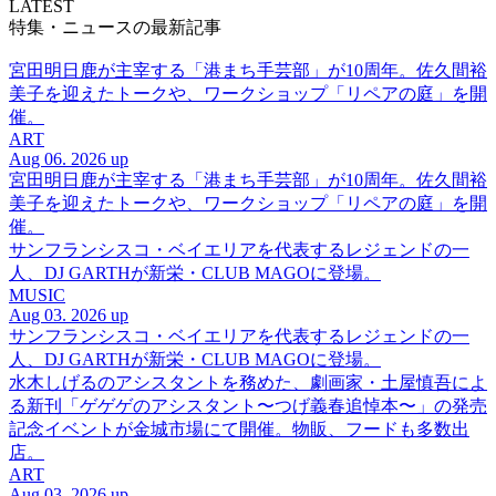
LATEST
特集・ニュースの最新記事
宮田明日鹿が主宰する「港まち手芸部」が10周年。佐久間裕
美子を迎えたトークや、ワークショップ「リペアの庭」を開
催。
ART
Aug 06. 2026 up
宮田明日鹿が主宰する「港まち手芸部」が10周年。佐久間裕
美子を迎えたトークや、ワークショップ「リペアの庭」を開
催。
サンフランシスコ・ベイエリアを代表するレジェンドの一
人、DJ GARTHが新栄・CLUB MAGOに登場。
MUSIC
Aug 03. 2026 up
サンフランシスコ・ベイエリアを代表するレジェンドの一
人、DJ GARTHが新栄・CLUB MAGOに登場。
水木しげるのアシスタントを務めた、劇画家・土屋慎吾によ
る新刊「ゲゲゲのアシスタント〜つげ義春追悼本〜」の発売
記念イベントが金城市場にて開催。物販、フードも多数出
店。
ART
Aug 03. 2026 up