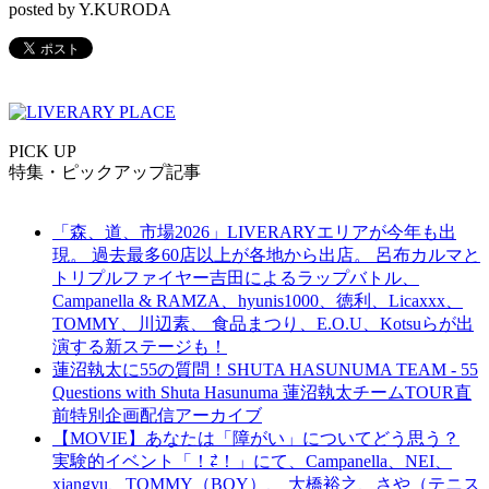
posted by Y.KURODA
PICK UP
特集・ピックアップ記事
「森、道、市場2026」LIVERARYエリアが今年も出
現。 過去最多60店以上が各地から出店。 呂布カルマと
トリプルファイヤー吉田によるラップバトル、
Campanella & RAMZA、hyunis1000、徳利、Licaxxx、
TOMMY、川辺素、 食品まつり、E.O.U、Kotsuらが出
演する新ステージも！
蓮沼執太に55の質問！SHUTA HASUNUMA TEAM - 55
Questions with Shuta Hasunuma 蓮沼執太チームTOUR直
前特別企画配信アーカイブ
【MOVIE】あなたは「障がい」についてどう思う？
実験的イベント「！⇄！」にて、Campanella、NEI、
xiangyu、TOMMY（BOY）、 大橋裕之、さや（テニス