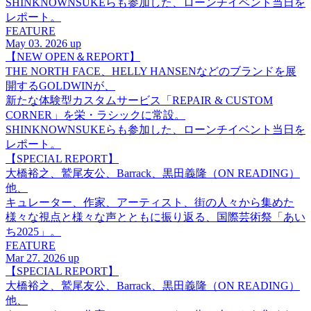
SHINKNOWNSUKEらも参加した、ローンチイベント当日を
レポート。
FEATURE
May 03. 2026 up
【NEW OPEN＆REPORT】
THE NORTH FACE、HELLY HANSENなどのブランドを展
開するGOLDWINが、
新たな体験型カスタムサービス「REPAIR & CUSTOM
CORNER」を栄・ラシックに常設。
SHINKNOWNSUKEらも参加した、ローンチイベント当日を
レポート。
【SPECIAL REPORT】
大橋裕之、鷲尾友公、Barrack、黒田義隆（ON READING）
他、
キュレーター、作家、アーティスト、街の人々から集めた
様々な視点と様々な声とともに振り返る、国際芸術祭「あい
ち2025」。
FEATURE
Mar 27. 2026 up
【SPECIAL REPORT】
大橋裕之、鷲尾友公、Barrack、黒田義隆（ON READING）
他、