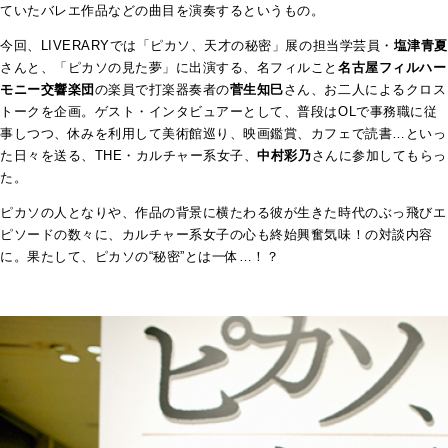
ていたバレエ作品などの曲目を演奏するというもの。
今回、LIVERARYでは「ピカソ、天才の秘密」展の担当学芸員・
塩津青夏
さんと、「ピカソの見た夢」に出演する、名フィルこと
名古屋フィルハー
モニー交響楽団
の楽員で打楽器奏者の
菅生知巳
さん、お二人によるクロス
トークを企画。ゲスト・インタビュアーとして、普段はOLで事務職に従
事しつつ、休みを利用して美術館巡り、映画鑑賞、カフェで読書…といっ
た日々を送る、THE・カルチャー系女子、
中村彩乃
さんに参加してもらっ
た。
ピカソの人となりや、作品の背景に横たわる彼が生きた時代のぶっ飛びエ
ピソードの数々に、カルチャー系女子の心も終始興奮気味！の対談内容
に。果たして、ピカソの“秘密”とは一体…！？