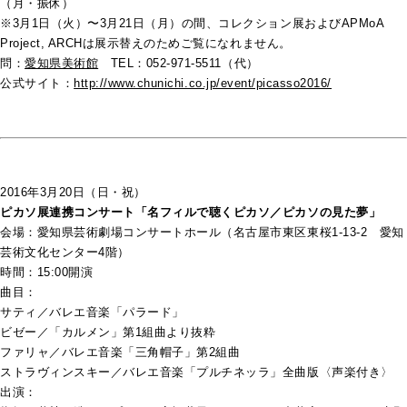
（月・振休）
※3月1日（火）〜3月21日（月）の間、コレクション展およびAPMoA
Project, ARCHは展示替えのためご覧になれません。
問：
愛知県美術館
TEL：052-971-5511（代）
公式サイト：
http://www.chunichi.co.jp/event/picasso2016/
2016年3月20日（日・祝）
ピカソ展連携コンサート「名フィルで聴くピカソ／ピカソの見た夢」
会場：愛知県芸術劇場コンサートホール（名古屋市東区東桜1-13-2 愛知
芸術文化センター4階）
時間：15:00開演
曲目：
サティ／バレエ音楽「パラード」
ビゼー／「カルメン」第1組曲より抜粋
ファリャ／バレエ音楽「三角帽子」第2組曲
ストラヴィンスキー／バレエ音楽「プルチネッラ」全曲版〈声楽付き〉
出演：