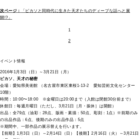
次ページ：
「ピカソと同時代に生きた天才たちのディープな話へと展
開!?」
1
2
イベント情報
2016年1月3日（日）～3月21日（月）
ピカソ、天才の秘密
会場：愛知県美術館 （名古屋市東区東桜1-13-2 愛知芸術文化センター
10階）
時間：10:00〜18:00 ※金曜日は20:00まで（入館は閉館30分前まで）
休館日：毎週月曜日（ただし、3月21日［月・振休］は開館）
出品：全79点（油彩：28点、版画・素描：50点、彫刻：1点）※前期のみ
の出品作品：6点、後期のみの出品作品：5点
※期間中、一部作品の展示替えを行います。
【前期】1月3日（日）～2月14日（日）【後期】2月16日（火）～3月21日