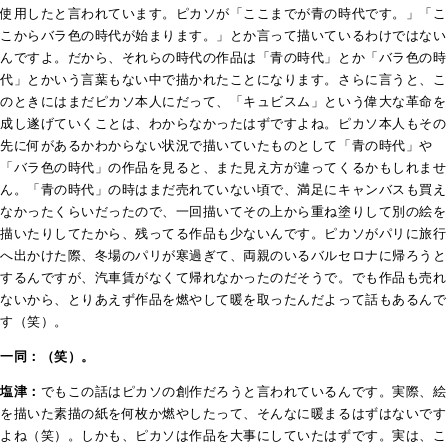
使用したと言われています。ピカソが「ここまでが青の時代です。」「こ
こからバラ色の時代が始まります。」とか言って描いているわけではない
んですよ。だから、それらの時代の作品は「青の時代」とか「バラ色の時
代」とかいう言葉もない中で描かれたことになります。さらに言うと、こ
のときにはまだピカソ本人にだって、「キュビスム」という偉大な革命を
成し遂げていくことは、わからなかったはずですよね。ピカソ本人もその
先に何があるかわからない状況で描いていたものとして「青の時代」や
「バラ色の時代」の作品を見ると、また見え方が違ってくるかもしれませ
ん。「青の時代」の時はまだ売れていない頃で、満足にキャンバスも買え
なかったくらいだったので、一回描いてその上から重ね塗りして別の絵を
描いたりしてたから、残ってる作品も少ないんです。
ピカソがパリに旅行
へ出かけた際、冬場のパリが寒過ぎて、両親のいるバルセロナに帰ろうと
するんですが、汽車賃がなくて帰れなかったのだそうで。でも作品も売れ
ないから、とりあえ
ず作品を燃やして暖を取ったんだよって話もあるんで
す（笑）。
一同：（笑）。
塩津：
でもこの話はピカソの創作だろうと言われているんです。実際、絵
を描いた素描の紙を何枚か燃やしたって、そんなに暖まるはずはないです
よね（笑）。しかも、ピカソは作品を大事にしていたはずです。実は、こ