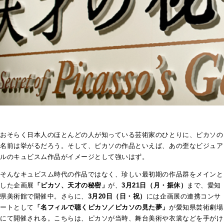
おそらく日本人のほとんどの人が知っている芸術家のひとりに、ピカソの
名前は挙がるだろう。そして、ピカソの作品といえば、あの歪なビジュア
ルのキュビスム作品がイメージとして強いはず。
そんなキュビスム時代の作品ではなく、珍しい最初期の作品群をメインと
した企画展
「ピカソ、天才の秘密」
が、
3月21日（月・振休）
まで、愛知
県美術館で開催中。さらに、
3月20日（日・祝）
には企画展の連携コンサ
ートとして
「名フィルで聴くピカソ／ピカソの見た夢」
が愛知県芸術劇場
にて開催される。こちらは、ピカソが当時、舞台美術や衣裳などを手がけ