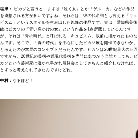
塩津：
ピカソと言うと、まずは『泣く女』とか『ゲルニカ』などの作品
を連想される方が多いですよね。それらは、彼の代名詞とも言える「キュ
ビスム」というスタイルを生み出した以降の作品です。実は、愛知県美術
館はピカソの『青い肩かけの女』という作品を1点所蔵しているんです
が、それは「青の時代」と呼ばれる「キュビスム」以前に描かれたものな
んです。そこで、「青の時代」を中心にしたピカソ展を開催できないか、
と考えたのが本展のコンセプトだったんです。ピカソは20世紀最大の巨匠
ですから、20世紀の美術や近現代美術を専門にあつかう当館としても、ピ
カソという芸術家は遅かれ早かれ展覧会としてきちんと紹介しなければ、
とずっと考えられてきたんですけどね。
中村：
なるほど！