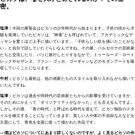
密。
塩津：
今回の展覧会はピカソの少年時代から始まります。子供の頃から才
能を発揮していたピカソは、“神童”とも呼ばれていて、アカデミックなデ
ッサンを驚くほど上手に描いています。「子供らしい絵を描いたことがな
い」と自分で話していたぐらいなんですね。その後、バルセロナの芸術家
たちと交流したり、パリに旅行したりするなかで、トゥールーズ・ロート
レックやセザンヌ、ファン・ゴッホ、ゴーギャンなどのモダンアートを吸
収していくことになります。
中村：
ピカソも最初は、他の画家たちのスタイルを取り入れながら描いて
いたんですね。
塩津：
ピカソは過去や同時代の芸術家たちからの影響を受けていますが、
そのためにかえって「オリジナリティがなかった」とも言えるんですよ。
しかしその後、「青の時代」と呼ばれる時代を迎えて、ピカソ独自のスタ
イルを確立することになっていきます。貧しい人や体の不自由な人などを
主題にして、青色を全面に使って描かれた作品です。
―僕はピカソについてにあまり詳しくないのですが、よく見るピカソの作