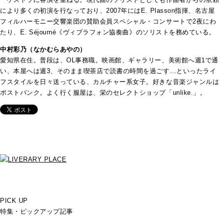
により多くの初演を行なっており、2007年にはE. Plasson指揮、名古屋
フィルハーモニー交響楽団の賛助会員スペシャル・コンサートで2夜にわ
たり、E. Séjourné《ヴィブラフォン協奏曲》のソリストを務めている。
中村彩乃（なかむらあやの）
愛知県在住。普段は、OL事務職。映画館、ギャラリー、美術館へ週1で通
い、本屋へは週3、そのまま喫茶店で読書の時間を過ごす…といったライ
フスタイルを日々送っている、カルチャー系女子。好きな音楽ジャンルは
ポストパンク。よく行く服屋は、栄のセレクトショップ「unlike.」。
PICK UP
特集・ピックアップ記事