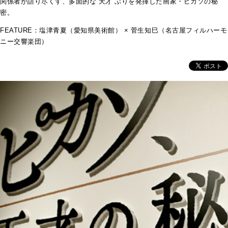
関係者が語り尽くす、多面的な“天才”ぶりを発揮した画家・ピカソの秘
密。
FEATURE：塩津青夏（愛知県美術館） × 菅生知巳（名古屋フィルハーモ
ニー交響楽団）