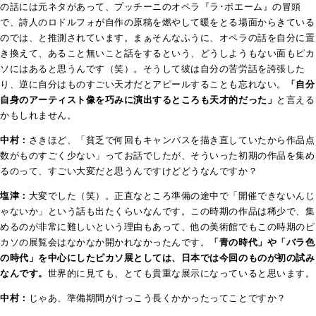
の話には元ネタがあって、プッチーニのオペラ『ラ･ボエーム』の冒頭
で、詩人のロドルフォが自作の原稿を燃やして暖をとる場面からきている
のでは、と推測されています。まぁそんなふうに、オペラの話を自分に置
き換えて、あること無いこと話をするという、どうしようもない面もピカ
ソにはあると思うんです（笑）。そうして彼は自分の苦労話を誇張した
り、逆に自分はものすごい天才だとアピールすることも忘れない。
「自分
自身のアーティスト像を巧みに演出するところも天才的だった」
と言える
かもしれません。
中村：
さきほど、「貧乏で何回もキャンバスを描き直していたから作品点
数がものすごく少ない」ってお話でしたが、そういった初期の作品を集め
るのって、すごい大変だと思うんですけどどうなんですか？
塩津：
大変でした（笑）。正直なところ準備の途中で「開催できないんじ
ゃないか」という話も出たくらいなんです。この時期の作品は稀少で、集
めるのが非常に難しいという理由もあって、他の美術館でもこの時期のピ
カソの展覧会はなかなか開かれなかったんです。
「青の時代」や「バラ色
の時代」を中心にしたピカソ展としては、日本では今回のものが初の試み
なんです。
世界的に見ても、とても貴重な展示になっていると思います。
中村：
じゃあ、準備期間がけっこう長くかかったってことですか？