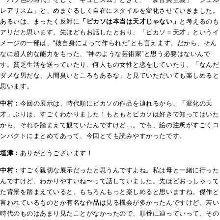
レアリスム」と、めまぐるしく自在にスタイルを変化させていきました。
あるいは、まったく反対に
「ピカソは本当は天才じゃない」
と考えるのも
アリだと思います。先ほどもお話したとおり、「ピカソ＝天才」というイ
メージの一部は、“彼自身によって作られた”とも言えます。だから、そん
なに超人的な能力をもった、“神のような芸術家”と思う必要はないんで
す。貧乏生活を送っていたり、何人もの女性と恋をしていたり、「なんだ
ダメな男だな、人間臭いところもあるな」と見ていただいても楽しめると
思います。
中村：
今回の展示は、時代順にピカソの作品を辿れるから、「変化の天
才」ぶりは、すごくわかりました！もともとピカソは好きで知ってはいた
から、それを踏まえて観ていたんですけど…。でも、絵の注釈がすごくコ
ンパクトにまとめてあって、今回とても読みやすかったです。
塩津：
ありがとうございます！
中村：
すごく親切な展示だったと思うんですよね。私は母と一緒に行った
んですけど、わかりやすいね〜って話していました。先ほどおっしゃって
た背景を踏まえていると、もちろんもっと楽しめると思いますね。傑作と
言われているものとか有名な作品は見る機会が多かったんですけど、若い
時代のものはあまり見たことがなかったので、順番に辿っていって、その