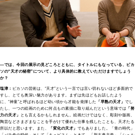
―では、今回の展示の見どころとともに、タイトルにもなっている、ピカ
ソの“天才の秘密”について、より具体的に教えていただけますでしょう
か？
塩津：
ピカソの芸術は、“天才”という一言では言い切れないほど多面的で
すし、とても奥深い魅力があります。まずは先ほどもお話したよう
に、“神童”と呼ばれるほど幼い頃から才能を発揮した
「早熟の天才」
でし
たし、一つの絵画のために何点もの素描に取り組んだという意味では
「努
力の天才」
とも言えるかもしれません。絵画だけではなく、彫刻や版画、
陶芸などさまざまなことを手がけて優れた仕事を残したことも、天才たる
所以だと思います。また、
「変化の天才」
でもありました。「青の時代」
「バラ色の時代」そして「キュビスム」ときて、「新古典主義」「シュル