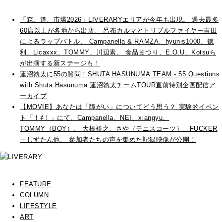
「森、道、市場2026」LIVERARYエリアが今年も出現。 過去最多
60店以上が各地から出店。 呂布カルマとトリプルファイヤー吉田
によるラップバトル、 Campanella & RAMZA、hyunis1000、徳
利、Licaxxx、TOMMY、川辺素、 食品まつり、E.O.U、Kotsuら
が出演する新ステージも！
蓮沼執太に55の質問！SHUTA HASUNUMA TEAM - 55 Questions
with Shuta Hasunuma 蓮沼執太チームTOUR直前特別企画配信ア
ーカイブ
【MOVIE】あなたは「障がい」についてどう思う？ 実験的イベン
ト「！⇄！」にて、Campanella、NEI、xiangyu、
TOMMY（BOY）、 大橋裕之、さや（テニスコーツ）、FUCKER
＋しずたん他、 参加者たちの声を集めた記録映像が公開！
FEATURE
COLUMN
LIFESTYLE
ART