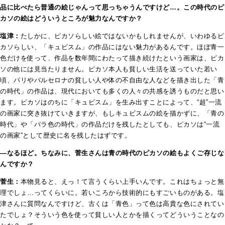
品に比べたら普通の絵じゃんって思っちゃうんですけど…。この時代のピ
カソの絵はどういうところが魅力なんですか？
塩津：
たしかに、ピカソらしい絵ではないかもしれませんが、いわゆるピ
カソらしい、「キュビスム」の作品にはない魅力があるんです。ほぼ青一
色だけを使って、作品を数年間にわたって描き続けたという画家は、ピカ
ソの他には見当たりません。ピカソ本人も貧しい生活を送っていた若い
頃、パリやバルセロナの貧しい人や体の不自由な人などを描き出した「青
の時代」の作品は、現代においても多くの人々の共感を誘うものだと思い
ます。ピカソはのちに「キュビスム」を生み出すことによって、“超”一流
の画家に突き抜けていきますが、もしキュビスムの絵を描かずに、「青の
時代」や「バラ色の時代」の作品だけを残したとしても、ピカソは“一流
の画家”として歴史に名を残したはずです。
―なるほど。ちなみに、菅生さんは青の時代のピカソの絵もよくご存じな
んですか？
菅生：
本物見ると、えっ！て言うくらい上手いんです。これはちょっと無
理でしょ…ってくらいに。若いころから技術的にもすごいものがある。塩
津さんに質問なんですけど、古くは「青色」って色は高貴な色にされてい
たでしょ？そういう色を使って貧しい人とかを描くってどういうことなの