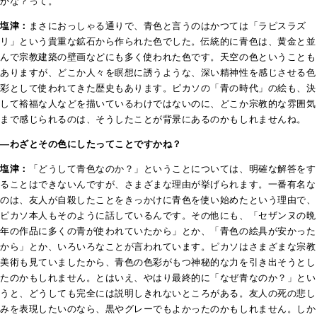
かな？って。
塩津：
まさにおっしゃる通りで、青色と言うのはかつては「ラピスラズ
リ」という貴重な鉱石から作られた色でした。伝統的に青色は、黄金と並
んで宗教建築の壁画などにも多く使われた色です。天空の色ということも
ありますが、どこか人々を瞑想に誘うような、深い精神性を感じさせる色
彩として使われてきた歴史もあります。ピカソの「青の時代」の絵も、決
して裕福な人などを描いているわけではないのに、どこか宗教的な雰囲気
まで感じられるのは、そうしたことが背景にあるのかもしれませんね。
―わざとその色にしたってことですかね？
塩津：
「どうして青色なのか？」ということについては、明確な解答をす
ることはできないんですが、さまざまな理由が挙げられます。
一番有名な
のは、友人が自殺したことをきっかけに青色を使い始めたという理由で、
ピカソ本人もそのように話しているんです。その他にも、「セザンヌの晩
年の作品に多くの青が使われていたから」とか、「青色の絵具が安かった
から」とか、いろいろなことが言われています。ピカソはさまざまな宗教
美術も見ていましたから、青色の色彩がもつ神秘的な力を引き出そうとし
たのかもしれません。とはいえ、やはり最終的に「なぜ青なのか？」とい
うと、どうしても完全には説明しきれないところがある。友人の死の悲し
みを表現したいのなら、黒やグレーでもよかったのかもしれません。しか