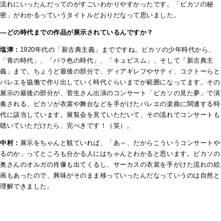
流れにいったんだってのがすごいわかりやすかったです。「ピカソの秘
密」がわかるっていうタイトルどおりだなって思いました。
―どの時代までの作品が展示されているんですか？
塩津：
1920年代の「新古典主義」までですね。ピカソの少年時代から、
「青の時代」、「バラ色の時代」、「キュビスム」、そして「新古典主
義」まで。ちょうど最後の部分で、ディアギレフやサティ、コクトーらと
バレエを協働で作り出していく時代ぐらいまでが範囲になってます
。その
展示の最後の部分が、菅生さん出演のコンサート「ピカソの見た夢」で演
奏される、ピカソが衣裳や舞台などを手がけたバレエの楽曲に関連する時
代に該当しています
。展覧会を見ていただいて、その流れでコンサートも
聴いていただけたら、完ぺきです！（笑）。
中村：
展示をちゃんと観ていれば、「あ～、だからこういうコンサートや
るのか」ってところも分かる人にはちゃんとわかると思います。ピカソの
奥さんのオルガの肖像も出てくるし、サーカスの衣裳を手がけた流れの絵
画もあったので、興味がそのまま移っていったんだなっていうのは自然と
理解できました。