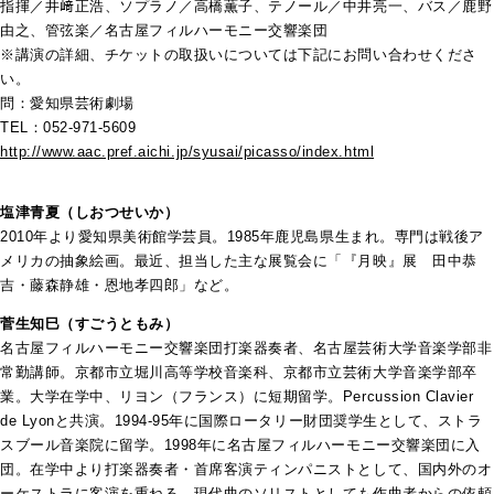
指揮／井﨑正浩、ソプラノ／高橋薫子、テノール／中井亮一、バス／鹿野
由之、管弦楽／名古屋フィルハーモニー交響楽団
※講演の詳細、チケットの取扱いについては下記にお問い合わせくださ
い。
問：愛知県芸術劇場
TEL：052-971-5609
http://www.aac.pref.aichi.jp/syusai/picasso/index.html
塩津青夏（しおつせいか）
2010年より愛知県美術館学芸員。1985年鹿児島県生まれ。専門は戦後ア
メリカの抽象絵画。最近、担当した主な展覧会に「『月映』展 田中恭
吉・藤森静雄・恩地孝四郎」など。
菅生知巳（すごうともみ）
名古屋フィルハーモニー交響楽団打楽器奏者、名古屋芸術大学音楽学部非
常勤講師。京都市立堀川高等学校音楽科、京都市立芸術大学音楽学部卒
業。大学在学中、リヨン（フランス）に短期留学。Percussion Clavier
de Lyonと共演。1994-95年に国際ロータリー財団奨学生として、ストラ
スブール音楽院に留学。1998年に名古屋フィルハーモニー交響楽団に入
団。在学中より打楽器奏者・首席客演ティンパニストとして、国内外のオ
ーケストラに客演を重ねる。現代曲のソリストとしても作曲者からの依頼