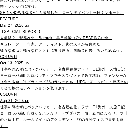
新たな体験型カスタムサービス「REPAIR & CUSTOM CORNER」を
栄・ラシックに常設。
SHINKNOWNSUKEらも参加した、ローンチイベント当日をレポート。
FEATURE
Mar 27. 2026 up
【SPECIAL REPORT】
大橋裕之、鷲尾友公、Barrack、黒田義隆（ON READING）他、
キュレーター、作家、アーティスト、街の人々から集めた
様々な視点と様々な声とともに振り返る、国際芸術祭「あいち2025」。
COLUMN
Oct 13. 2025 up
仕事を辞めずにバックパッカー。名古屋在住アラサーOL海外一人旅日記
ヨーロッパ編9 スロバキア・ブラチスラヴァまで鉄道移動。ファンシーな
水色の教会、逆ピラミッド型のラジオビル、UFOの塔。ソビエト建築との
再会で旅のモチベーションを取り戻す。
COLUMN
Aug 31. 2025 up
仕事を辞めずにバックパッカー。名古屋在住アラサーOL海外一人旅日記
ヨーロッパ編8 心残りなハンガリー・ブダペスト旅。豪雨によるドナウ川
の水位上昇、ルームメイトのアクシデント、謎の野外フェスで音楽を聴
く。