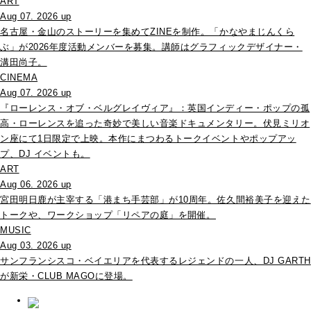
ART
Aug 07. 2026 up
名古屋・金山のストーリーを集めてZINEを制作。「かなやまじんくら
ぶ」が2026年度活動メンバーを募集。講師はグラフィックデザイナー・
溝田尚子。
CINEMA
Aug 07. 2026 up
『ローレンス・オブ・ベルグレイヴィア』：英国インディー・ポップの孤
高・ローレンスを追った奇妙で美しい音楽ドキュメンタリー。伏見ミリオ
ン座にて1日限定で上映。本作にまつわるトークイベントやポップアッ
プ、DJ イベントも。
ART
Aug 06. 2026 up
宮田明日鹿が主宰する「港まち手芸部」が10周年。佐久間裕美子を迎えた
トークや、ワークショップ「リペアの庭」を開催。
MUSIC
Aug 03. 2026 up
サンフランシスコ・ベイエリアを代表するレジェンドの一人、DJ GARTH
が新栄・CLUB MAGOに登場。