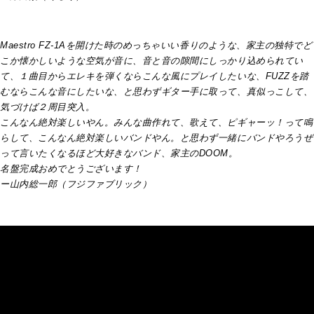
Maestro FZ-1Aを開けた時のめっちゃいい香りのような、家主の独特でど
こか懐かしいような空気が音に、音と音の隙間にしっかり込められてい
て、１曲目からエレキを弾くならこんな風にプレイしたいな、FUZZを踏
むならこんな音にしたいな、と思わずギター手に取って、真似っこして、
気づけば２周目突入。
こんなん絶対楽しいやん。みんな曲作れて、歌えて、ピギャーッ！って鳴
らして、こんなん絶対楽しいバンドやん。と思わず一緒にバンドやろうぜ
って言いたくなるほど大好きなバンド、家主のDOOM。
名盤完成おめでとうございます！
ー山内総一郎（フジファブリック）