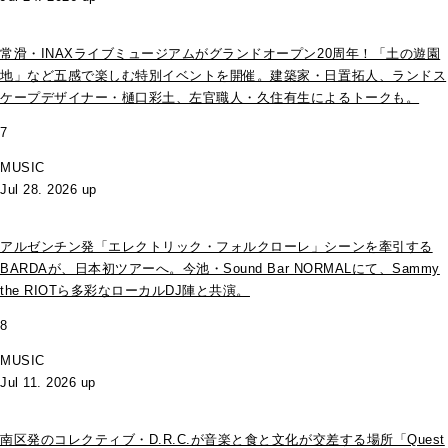
常滑・INAXライブミュージアムがグランドオープン20周年！「土の遊園
地」など五感で楽しむ特別イベントを開催。建築家・日置拓人、ランドス
ケープデザイナー・樋口彩土、左官職人・久住有生によるトークも。
7
MUSIC
Jul 28. 2026 up
アルゼンチン発「エレクトリック・フォルクローレ」シーンを牽引する
BARDAが、日本初ツアーへ。今池・Sound Bar NORMALにて、Sammy
the RIOTら多彩なローカルDJ陣と共演。
8
MUSIC
Jul 11. 2026 up
南区発のコレクティブ・D.R.C.が⾳楽と⾷と⽂化が交差する場所「Quest