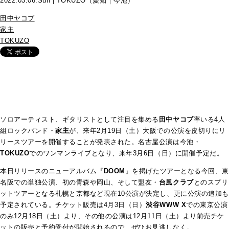
2022.03.06.Sun | TOKUZO（愛知｜今池）
田中ヤコブ
家主
TOKUZO
ソロアーティスト、ギタリストとして注目を集める
田中ヤコブ
率いる4人
組ロックバンド・
家主
が、来年2月19日（土）大阪での公演を皮切りにリ
リースツアーを開催することが発表された。名古屋公演は今池・
TOKUZO
でのワンマンライブとなり、来年3月6日（日）に開催予定だ。
本日リリースのニューアルバム『
DOOM
』を掲げたツアーとなる今回、東
名阪での単独公演、初の青森や岡山、そして盟友・
台風クラブ
とのスプリ
ットツアーとなる札幌と京都など現在10公演が決定し、更に公演の追加も
予定されている。チケット販売は4月3日（日）
渋谷WWW X
での東京公演
のみ12月18日（土）より、その他の公演は12月11日（土）より前売チケ
ットの販売と予約受付が開始されるので、ぜひお見逃しなく。