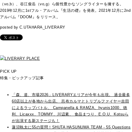
（vo,b）、谷江俊岳（vo,g）ら個性豊かなソングライターを擁する。
2019年12月に1stフル・アルバム『生活の礎』を発表。2021年12月に2nd
アルバム『DOOM』をリリース。
posted by C.UTAHARA_LIVERARY
PICK UP
特集・ピックアップ記事
「森、道、市場2026」LIVERARYエリアが今年も出現。 過去最多
60店以上が各地から出店。 呂布カルマとトリプルファイヤー吉田
によるラップバトル、 Campanella & RAMZA、hyunis1000、徳
利、Licaxxx、TOMMY、川辺素、 食品まつり、E.O.U、Kotsuら
が出演する新ステージも！
蓮沼執太に55の質問！SHUTA HASUNUMA TEAM - 55 Questions