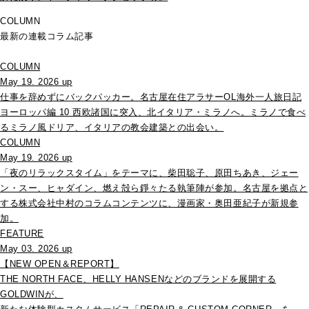
COLUMN
最新の連載コラム記事
COLUMN
May 19. 2026 up
仕事を辞めずにバックパッカー。名古屋在住アラサーOL海外一人旅日記
ヨーロッパ編 10 西欧諸国に突入、北イタリア・ミラノへ。ミラノで食べ
るミラノ風ドリア、イタリアの教会建築との出会い。
COLUMN
May 19. 2026 up
「夜のリラックスタイム」をテーマに、柴田聡子、原田ちあき、ジェー
ン・スー、ヒャダイン、燃え殻ら錚々たる執筆陣が参加。名古屋を拠点と
する株式会社中村のコラムコンテンツに、漫画家・奥田亜紀子が新規参
加。
FEATURE
May 03. 2026 up
【NEW OPEN＆REPORT】
THE NORTH FACE、HELLY HANSENなどのブランドを展開する
GOLDWINが、