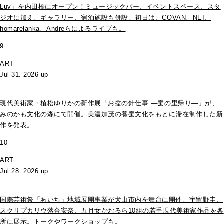
Luv」を内田橋にオープン！ミュージックバー、イベントスペース、スタ
ジオに加え、ギャラリー、宿泊施設も併設。初日は、COVAN、NEI、
homarelanka、Andreらによるライブも。
9
ART
Jul 31. 2026 up
現代美術家・植松ゆりかの新作展「お盆の針仕事 ―蚕の里帰り―」が、
みのかも文化の森にて開催。美濃加茂の養蚕文化をもとに滞在制作した新
作を発表。
10
ART
Jul 28. 2026 up
国際芸術祭「あいち」地域展開事業が犬山市内を舞台に開催。宇留野圭、
スクリプカリウ落合安奈、五月女かおるら10組の若手現代美術家作品を各
所に展示。トークやワークショップも。