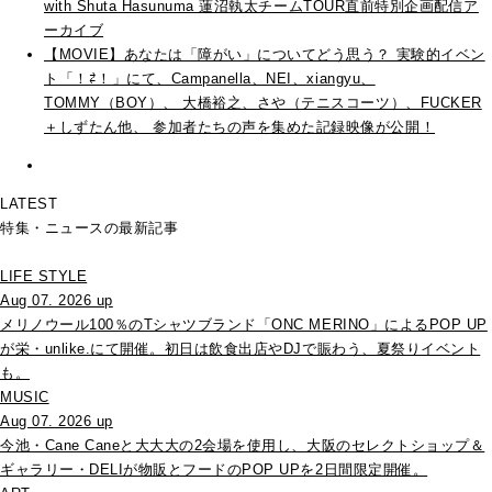
with Shuta Hasunuma 蓮沼執太チームTOUR直前特別企画配信ア
ーカイブ
【MOVIE】あなたは「障がい」についてどう思う？ 実験的イベン
ト「！⇄！」にて、Campanella、NEI、xiangyu、
TOMMY（BOY）、 大橋裕之、さや（テニスコーツ）、FUCKER
＋しずたん他、 参加者たちの声を集めた記録映像が公開！
LATEST
特集・ニュースの最新記事
LIFE STYLE
Aug 07. 2026 up
メリノウール100％のTシャツブランド「ONC MERINO」によるPOP UP
が栄・unlike.にて開催。初日は飲食出店やDJで賑わう、夏祭りイベント
も。
MUSIC
Aug 07. 2026 up
今池・Cane Caneと大大大の2会場を使用し、大阪のセレクトショップ＆
ギャラリー・DELIが物販とフードのPOP UPを2日間限定開催。