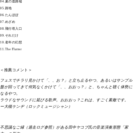
04.夏の道路端
05.路地
06.たんぽぽ
07.めざめ
08.飛行塔入口
09.それだけ
10.老年の幻想
11.The Flutter
＜推薦コメント＞
フェスでチラリ見かけて「、、お？」と立ち止るやつ、あるいはサンプル
盤が回ってきて何気なくかけて「、、おおっ？」と、ちゃんと聴く体勢に
なるやつ。
ラウドなサウンドに延びる歌声。おおおっ？これは、すごく素敵です。
ー大槻ケンヂ（ロックミュージシャン）
不思議なご縁（過去ログ参照）がある田中ヤコブ氏の音楽演奏形態「家