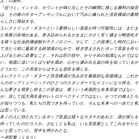
主」の新作。
『近づく』イントロ。カウントが鳴り出したその瞬間に感じる勝利の福音
は、その後のギターアンサンブルにおいて巧みに練られた倍音構成の素晴
らしさに帰結する。
エレクトリック・ギターという素晴らしい楽器が持つ可能性には、まだま
だ発展の余地がある。突き詰められるがままに小さく安く纏まり蛸壺化す
る様々な社会的価値観やテクノロジー。そして、この混濁した時代におい
て当たり前に蔓延する絶望感のなかで、研ぎ澄まされたポップ音楽を作り
上げるために必要なこと…それは匠の技や、かりそめの知識なんかではな
い。地面に這いつくばり砂を舐め、心から滲み出る血の味を知っているか
どうかだ。この音楽からはそんな息吹を感じる。
エレクトリック・ギターと倍音構成が生み出す麻薬的な高揚感は、これか
らのポップミュージックのひとつのスタンダードなイコンになり得る。そ
んな夢さえ萌芽し得るこの音楽は、斯くいう表面的な未来音楽ではない
が、決して拡大再生産やレトロスペクティブではない。かつての偉人たち
が知りつつも、私たちの気づきを待っていた、そんな未来への一歩だと私
は思っている。
多くの人に待たれているポップ音楽は様々なカタチがあれど、誰が彼らを
待っていたのだろうか。少なくとも私は、いち音楽家としてこれをやりた
いと思っていた。背中を押されたな。
ー岸田繁（くるり）