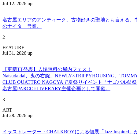
Jul 12. 2026 up
名古屋エリアのアンティーク、古物好きの聖地とも言える、中川区百船
のナイター営業。
2
FEATURE
Jul 31. 2026 up
【更新TT発表】入場無料の屋内フェス！
Natsudaidai、鬼の右腕、NEWLY×TRIPPYHOUSING、T
CLUB QUATTRO NAGOYAで夏祭りイベント「ナゴパル
名古屋PARCO×LIVERARY主催企画として開催。
3
ART
Jul 28. 2026 up
イラストレーター・CHALKBOYによる個展「Jazz Insp