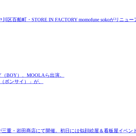
町・STORE IN FACTORY momofune sokoが
OMMY（BOY）、MOOLAら出演。
盆祭（ボンサイ）」が、
ired」が三重・岩田商店にて開催。初日には似顔絵屋＆看板屋イベン