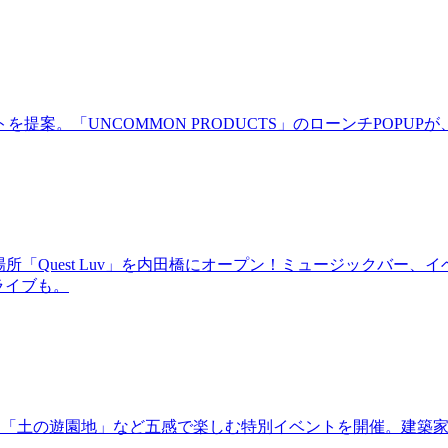
。「UNCOMMON PRODUCTS」のローンチPOPUPが、
場所「Quest Luv」を内田橋にオープン！ミュージックバ
るライブも。
年！「土の遊園地」など五感で楽しむ特別イベントを開催。建築