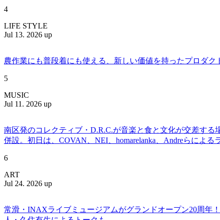
4
LIFE STYLE
Jul 13. 2026 up
農作業にも普段着にも使える、新しい価値を持ったプロダクトを提案
5
MUSIC
Jul 11. 2026 up
南区発のコレクティブ・D.R.C.が⾳楽と⾷と⽂化が交差する
併設。初日は、COVAN、NEI、homarelanka、Andreらによ
6
ART
Jul 24. 2026 up
常滑・INAXライブミュージアムがグランドオープン20周
人・久住有生によるトークも。