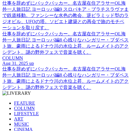
仕事を辞めずにバックパッカー。名古屋在住アラサーOL海
外一人旅日記 ヨーロッパ編9 スロバキア・ブラチスラヴァま
で鉄道移動。ファンシーな水色の教会、逆ピラミッド型のラ
ジオビル、UFOの塔。ソビエト建築との再会で旅のモチベ
ーションを取り戻す。
仕事を辞めずにバックパッカー。名古屋在住アラサーOL海
外一人旅日記 ヨーロッパ編8 心残りなハンガリー・ブダペス
ト旅。豪雨によるドナウ川の水位上昇、ルームメイトのアク
シデント、謎の野外フェスで音楽を聴く。
COLUMN
Aug 31. 2025 up
仕事を辞めずにバックパッカー。名古屋在住アラサーOL海
外一人旅日記 ヨーロッパ編8 心残りなハンガリー・ブダペス
ト旅。豪雨によるドナウ川の水位上昇、ルームメイトのアク
シデント、謎の野外フェスで音楽を聴く。
FEATURE
COLUMN
LIFESTYLE
ART
MUSIC
CINEMA