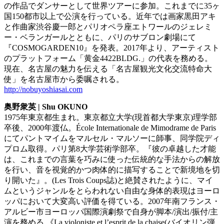
の作品でダンサーとして世界ツアーに参加。これまでに35ヶ
国150都市以上で公演を行っている。近年では画家黒田アキ
と作曲家渋谷慶一郎とパリオペラ座エトワールのジェレミ
ー・ベランガールとともに、パリのサブロン劇場にて
『COSMOGARDEN10』を発表。2017年より、アーティスト
のプラットフォーム「黄金4422BLDG.」の代表を務める。
現在、名古屋の魅力を伝える「名古屋観光文化交流特命大
使」を名古屋市から委嘱される。
http://nobuyoshiasai.com
奥野衆英 | Shu OKUNO
1975年東京都生まれ。東京都立大学(現首都大学東京)理学部
卒後、2000年渡仏。École Internationale de Mimodrame de Paris
にてパントマイムをマルセル・マルソーに師事、同学院ディ
プロム取得。パリ第8大学芸術学部卒。『彼の卓越した才能
は、これまでの言葉を巧みに使った伝統的な手法からの解放
を行い、音を視覚的かつ肉体的に描写することで新境地を切
り開いた』。(Les Trois Coups誌)と絶賛されたように、マイ
ムというジャンルをとらわれない自由な身体的表現はヨーロ
ッパにおいて大変高い評価を得ている。2007年南フランス・
アルビー市ヨーロッパ国際演劇祭で自身が脚本/演出/振付/主
演を務める 《La violoniste et l’esprit de la chaise(バイオリン弾