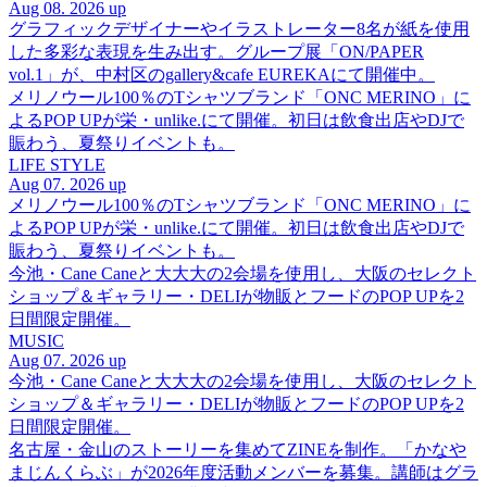
Aug 08. 2026 up
グラフィックデザイナーやイラストレーター8名が紙を使用
した多彩な表現を生み出す。グループ展「ON/PAPER
vol.1」が、中村区のgallery&cafe EUREKAにて開催中。
メリノウール100％のTシャツブランド「ONC MERINO」に
よるPOP UPが栄・unlike.にて開催。初日は飲食出店やDJで
賑わう、夏祭りイベントも。
LIFE STYLE
Aug 07. 2026 up
メリノウール100％のTシャツブランド「ONC MERINO」に
よるPOP UPが栄・unlike.にて開催。初日は飲食出店やDJで
賑わう、夏祭りイベントも。
今池・Cane Caneと大大大の2会場を使用し、大阪のセレクト
ショップ＆ギャラリー・DELIが物販とフードのPOP UPを2
日間限定開催。
MUSIC
Aug 07. 2026 up
今池・Cane Caneと大大大の2会場を使用し、大阪のセレクト
ショップ＆ギャラリー・DELIが物販とフードのPOP UPを2
日間限定開催。
名古屋・金山のストーリーを集めてZINEを制作。「かなや
まじんくらぶ」が2026年度活動メンバーを募集。講師はグラ