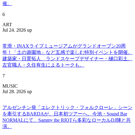
催。
6
ART
Jul 24. 2026 up
常滑・INAXライブミュージアムがグランドオープン20周
年！「土の遊園地」など五感で楽しむ特別イベントを開催。
建築家・日置拓人、ランドスケープデザイナー・樋口彩土、
左官職人・久住有生によるトークも。
7
MUSIC
Jul 28. 2026 up
アルゼンチン発「エレクトリック・フォルクローレ」シーン
を牽引するBARDAが、日本初ツアーへ。今池・Sound Bar
NORMALにて、Sammy the RIOTら多彩なローカルDJ陣と共
演。