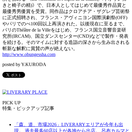
きと椅子の精)》で、日本人としてはじめて最優秀作品賞と
最優秀男優賞を受賞。同作品はクロアチア・ザグレブ芸術祭
に正式招聘され、フランス・アヴィニヨン国際演劇祭(OFF)
やパリでのべ100回以上再演された。以後現在に至るまで、
パリのThéâtre de la Villeをはじめ、フランス国立音響音楽研
究所(IRCAM)、国立ダンスセンター(CND)などで製作・発表
を続ける。そのマイムに対する造詣の深さから生み出される
斬新な解釈に賞賛の声が絶えない。
http://www.obungessha.com
posted by Y.KURODA
PICK UP
特集・ピックアップ記事
「森、道、市場2026」LIVERARYエリアが今年も出
現。 過去最多60店以上が各地から出店。 呂布カルマと