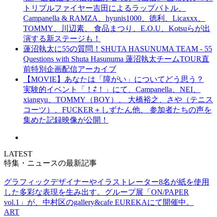
トリプルファイヤー吉田によるラップバトル、
Campanella & RAMZA、hyunis1000、徳利、Licaxxx、
TOMMY、川辺素、 食品まつり、E.O.U、Kotsuらが出
演する新ステージも！
蓮沼執太に55の質問！SHUTA HASUNUMA TEAM - 55
Questions with Shuta Hasunuma 蓮沼執太チームTOUR直
前特別企画配信アーカイブ
【MOVIE】あなたは「障がい」についてどう思う？
実験的イベント「！⇄！」にて、Campanella、NEI、
xiangyu、TOMMY（BOY）、 大橋裕之、さや（テニス
コーツ）、FUCKER＋しずたん他、 参加者たちの声を
集めた記録映像が公開！
LATEST
特集・ニュースの最新記事
グラフィックデザイナーやイラストレーター8名が紙を使用
した多彩な表現を生み出す。グループ展「ON/PAPER
vol.1」が、中村区のgallery&cafe EUREKAにて開催中。
ART