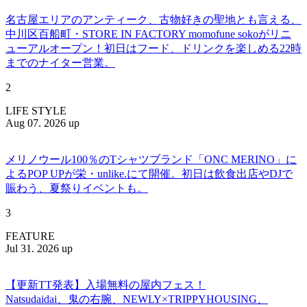
名古屋エリアのアンティーク、古物好きの聖地とも言える、
中川区百船町・STORE IN FACTORY momofune sokoがリニ
ューアルオープン！初日はフード、ドリンクを楽しめる22時
までのナイター営業。
2
LIFE STYLE
Aug 07. 2026 up
メリノウール100％のTシャツブランド「ONC MERINO」に
よるPOP UPが栄・unlike.にて開催。初日は飲食出店やDJで
賑わう、夏祭りイベントも。
3
FEATURE
Jul 31. 2026 up
【更新TT発表】入場無料の屋内フェス！
Natsudaidai、鬼の右腕、NEWLY×TRIPPYHOUSING、