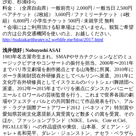
沙彩、杉浦ゆら
料金：（全席自由席）一般前売り 2,000円 / 一般当日 2,500円
ペアチケット（2枚組） 3,600円 / ファミリーチケット（4枚
組） 6,800円 / 小学生チケット 500円 / 未就学児 無料
＊会場にはご利用頂ける駐車場はございません。観覧ご希望
の方は公共交通機関を使いの上、お越しください。
http://tsukiakaritheater.p2.weblife.me/blog/2017.html
浅井信好 | Nobuyoshi ASAI
1983年名古屋市生まれ。SMAPやサカナクションなどのミュ
ージックビデオやコンサートの振付を担当。2006年〜2011年
までパリ市立劇場を創作拠点とする山海塾に所属。2010年に
ポーラ美術財団在外研修員としてベルリンへ派遣。2011年に
文化庁在外研修員としてイスラエルのバットシェバ舞踏団へ
派遣。2012年〜2015年までパリを拠点にダンスカンパニーピ
エールミロワールの芸術監督を行う。これまで世界各国の劇
場やフェスティバルとの共同製作にて作品発表を行い、アル
テ・ラグナ国際アートアワード2012（ベネツィア）特別賞や
愛知県芸術文化選奨新人賞受賞など数多くの賞を受賞。その
ほか、ファッションブランド（NIKE、Levis、Cote et Ciel、
PIGALLE等）への作品提供や東信、山本基、ダミアン・ジ
ャレ＋名和晃平、ダレン・ジョンストン、ナセラ・ベラザら