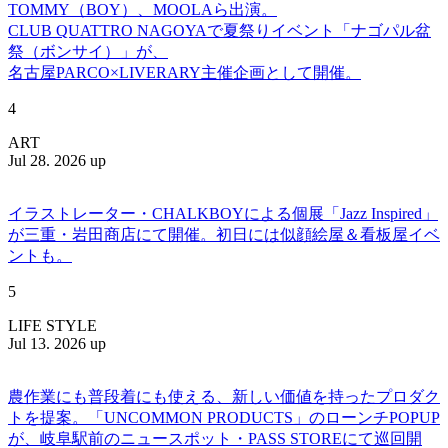
TOMMY（BOY）、MOOLAら出演。
CLUB QUATTRO NAGOYAで夏祭りイベント「ナゴパル盆
祭（ボンサイ）」が、
名古屋PARCO×LIVERARY主催企画として開催。
4
ART
Jul 28. 2026 up
イラストレーター・CHALKBOYによる個展「Jazz Inspired」
が三重・岩田商店にて開催。初日には似顔絵屋＆看板屋イベ
ントも。
5
LIFE STYLE
Jul 13. 2026 up
農作業にも普段着にも使える、新しい価値を持ったプロダク
トを提案。「UNCOMMON PRODUCTS」のローンチPOPUP
が、岐阜駅前のニュースポット・PASS STOREにて巡回開