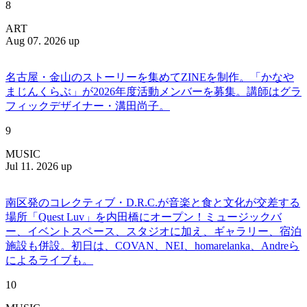
8
ART
Aug 07. 2026 up
名古屋・金山のストーリーを集めてZINEを制作。「かなや
まじんくらぶ」が2026年度活動メンバーを募集。講師はグラ
フィックデザイナー・溝田尚子。
9
MUSIC
Jul 11. 2026 up
南区発のコレクティブ・D.R.C.が⾳楽と⾷と⽂化が交差する
場所「Quest Luv」を内田橋にオープン！ミュージックバ
ー、イベントスペース、スタジオに加え、ギャラリー、宿泊
施設も併設。初日は、COVAN、NEI、homarelanka、Andreら
によるライブも。
10