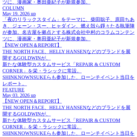
ツに、漫画家・奥田亜紀子が新規参加。
COLUMN
May 19. 2026 up
「夜のリラックスタイム」をテーマに、柴田聡子、原田ちあ
き、ジェーン・スー、ヒャダイン、燃え殻ら錚々たる執筆陣
が参加。名古屋を拠点とする株式会社中村のコラムコンテン
ツに、漫画家・奥田亜紀子が新規参加。
【NEW OPEN＆REPORT】
THE NORTH FACE、HELLY HANSENなどのブランドを展
開するGOLDWINが、
新たな体験型カスタムサービス「REPAIR & CUSTOM
CORNER」を栄・ラシックに常設。
SHINKNOWNSUKEらも参加した、ローンチイベント当日を
レポート。
FEATURE
May 03. 2026 up
【NEW OPEN＆REPORT】
THE NORTH FACE、HELLY HANSENなどのブランドを展
開するGOLDWINが、
新たな体験型カスタムサービス「REPAIR & CUSTOM
CORNER」を栄・ラシックに常設。
SHINKNOWNSUKEらも参加した、ローンチイベント当日を