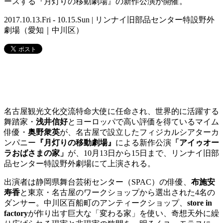
ースする『月灯りの移動劇場』の新作公演が開催。
2017.10.13.Fri - 10.15.Sun | リンナイ旧部品センター特設野外
劇場（愛知｜中川区）
名古屋観光文化交流特命大使に任命され、世界的に活躍する
舞踏家・
浅井信好
とヨーロッパで高い評価を得ているマイム
俳優・
奥野衆英
が、名古屋で設立したフィジカルシアターカ
ンパニー
『月灯りの移動劇場』
による新作公演
「アイゥオー
ラおばさまの家」
が、
10
月
13
日から15日まで、リンナイ旧部
品センター特設野外劇場にて上演される。
出演者は静岡県舞台芸術センター（
SPAC
）の俳優、
布施安
寿香
と東京・名古屋のワークショップから選出された
4
名の
ダンサー。中川区百船町のアンティークショップ、
store in
factory
が作り出す巨大な「変わる家」を使い、奇想天外に繰