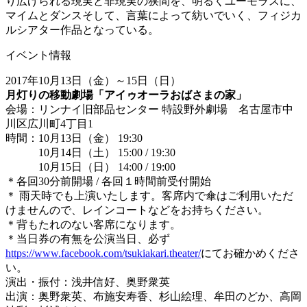
り広げられる現実と非現実の狭間を、明るくユーモラスに、
マイムとダンスそして、言葉によって紡いでいく、フィジカ
ルシアター作品となっている。
イベント情報
2017年10月13日（金）～15日（日）
月灯りの移動劇場「アイゥオーラおばさまの家」
会場：リンナイ旧部品センター 特設野外劇場 名古屋市中
川区広川町4丁目1
時間：
10
月
13
日（金）
19:30
10
月
14
日（土）
15:00 / 19:30
10
月
15
日（日）
14:00 / 19:00
＊各回30分前開場 / 各回１時間前受付開始
＊ 雨天時でも上演いたします。客席内で傘はご利用いただ
けませんので、レインコートなどをお持ちください。
＊背もたれのない客席になります。
＊当日券の有無を公演当日、必ず
https://www.facebook.com/tsukiakari.theater/
にてお確かめくださ
い。
演出・振付：浅井信好、奥野衆英
出演：奥野衆英、布施安寿香、杉山絵理、牟田のどか、高岡