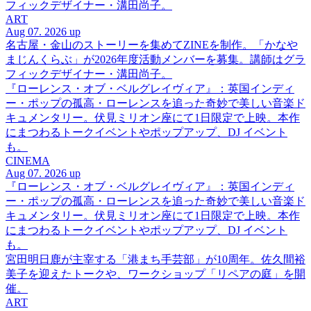
フィックデザイナー・溝田尚子。
ART
Aug 07. 2026 up
名古屋・金山のストーリーを集めてZINEを制作。「かなや
まじんくらぶ」が2026年度活動メンバーを募集。講師はグラ
フィックデザイナー・溝田尚子。
『ローレンス・オブ・ベルグレイヴィア』：英国インディ
ー・ポップの孤高・ローレンスを追った奇妙で美しい音楽ド
キュメンタリー。伏見ミリオン座にて1日限定で上映。本作
にまつわるトークイベントやポップアップ、DJ イベント
も。
CINEMA
Aug 07. 2026 up
『ローレンス・オブ・ベルグレイヴィア』：英国インディ
ー・ポップの孤高・ローレンスを追った奇妙で美しい音楽ド
キュメンタリー。伏見ミリオン座にて1日限定で上映。本作
にまつわるトークイベントやポップアップ、DJ イベント
も。
宮田明日鹿が主宰する「港まち手芸部」が10周年。佐久間裕
美子を迎えたトークや、ワークショップ「リペアの庭」を開
催。
ART