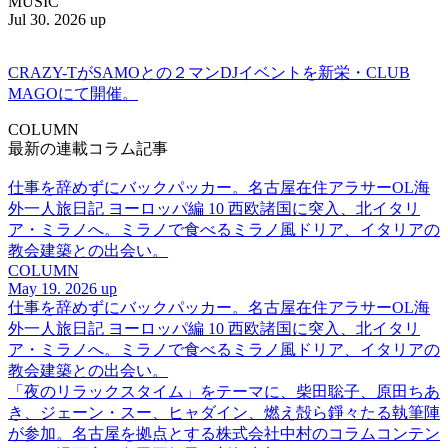
MUSIC
Jul 30. 2026 up
CRAZY-TがSAMOとの２マンDJイベントを新栄・CLUB
MAGOにて開催。
COLUMN
最新の連載コラム記事
仕事を辞めずにバックパッカー。名古屋在住アラサーOL海
外一人旅日記 ヨーロッパ編 10 西欧諸国に突入、北イタリ
ア・ミラノへ。ミラノで食べるミラノ風ドリア、イタリアの
教会建築との出会い。
COLUMN
May 19. 2026 up
仕事を辞めずにバックパッカー。名古屋在住アラサーOL海
外一人旅日記 ヨーロッパ編 10 西欧諸国に突入、北イタリ
ア・ミラノへ。ミラノで食べるミラノ風ドリア、イタリアの
教会建築との出会い。
「夜のリラックスタイム」をテーマに、柴田聡子、原田ちあ
き、ジェーン・スー、ヒャダイン、燃え殻ら錚々たる執筆陣
が参加。名古屋を拠点とする株式会社中村のコラムコンテン