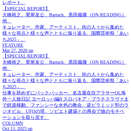
レポート。
【SPECIAL REPORT】
大橋裕之、鷲尾友公、Barrack、黒田義隆（ON READING）
他、
キュレーター、作家、アーティスト、街の人々から集めた
様々な視点と様々な声とともに振り返る、国際芸術祭「あい
ち2025」。
FEATURE
Mar 27. 2026 up
【SPECIAL REPORT】
大橋裕之、鷲尾友公、Barrack、黒田義隆（ON READING）
他、
キュレーター、作家、アーティスト、街の人々から集めた
様々な視点と様々な声とともに振り返る、国際芸術祭「あい
ち2025」。
仕事を辞めずにバックパッカー。名古屋在住アラサーOL海
外一人旅日記 ヨーロッパ編9 スロバキア・ブラチスラヴァま
で鉄道移動。ファンシーな水色の教会、逆ピラミッド型のラ
ジオビル、UFOの塔。ソビエト建築との再会で旅のモチベ
ーションを取り戻す。
COLUMN
Oct 13. 2025 up