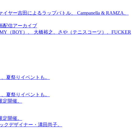
吉田によるラップバトル、 Campanella & RAMZA、
前特別企画配信アーカイブ
TOMMY（BOY）、 大橋裕之、さや（テニスコーツ）、FUCKER
賑わう、夏祭りイベントも。
賑わう、夏祭りイベントも。
間限定開催。
間限定開催。
ィックデザイナー・溝田尚子。