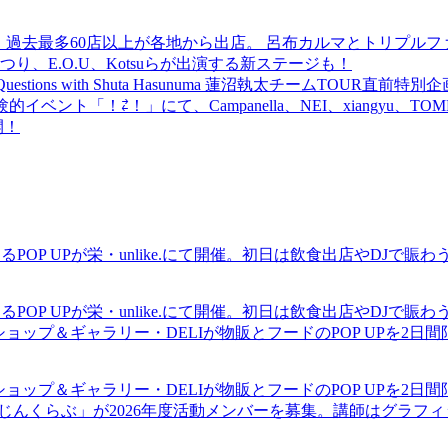
 過去最多60店以上が各地から出店。 呂布カルマとトリプルファイヤー
食品まつり、E.O.U、Kotsuらが出演する新ステージも！
uestions with Shuta Hasunuma 蓮沼執太チームTOUR直
ベント「！⇄！」にて、Campanella、NEI、xiangyu、
開！
るPOP UPが栄・unlike.にて開催。初日は飲食出店やDJで
るPOP UPが栄・unlike.にて開催。初日は飲食出店やDJで
ショップ＆ギャラリー・DELIが物販とフードのPOP UPを2日
ショップ＆ギャラリー・DELIが物販とフードのPOP UPを2日
まじんくらぶ」が2026年度活動メンバーを募集。講師はグラフ