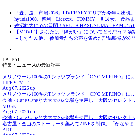
「森、道、市場2026」LIVERARYエリアが今年も出現。
hyunis1000、徳利、Licaxxx、TOMMY、川辺素、 
蓮沼執太に55の質問！SHUTA HASUNUMA TEAM - 55 Q
【MOVIE】あなたは「障がい」についてどう思う？ 実験的イ
＋しずたん他、 参加者たちの声を集めた記録映像が公
LATEST
特集・ニュースの最新記事
メリノウール100％のTシャツブランド「ONC MERINO」によ
LIFE STYLE
Aug 07. 2026 up
メリノウール100％のTシャツブランド「ONC MERINO」によ
今池・Cane Caneと大大大の2会場を使用し、大阪のセレクト
MUSIC
Aug 07. 2026 up
今池・Cane Caneと大大大の2会場を使用し、大阪のセレクト
名古屋・金山のストーリーを集めてZINEを制作。「かなや
ART