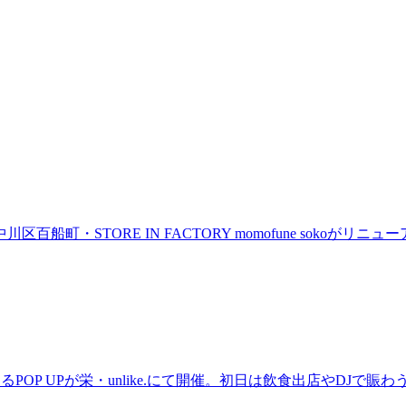
町・STORE IN FACTORY momofune sokoが
るPOP UPが栄・unlike.にて開催。初日は飲食出店やDJで