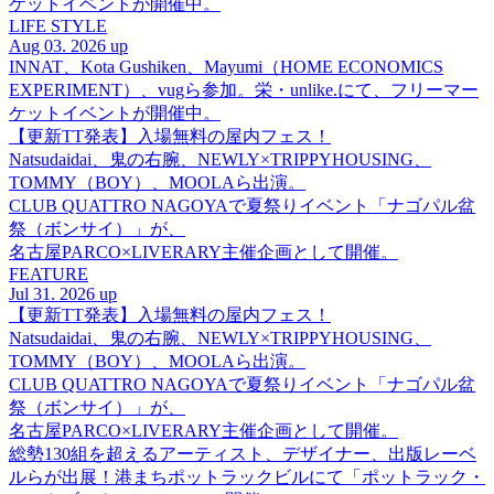
ケットイベントが開催中。
LIFE STYLE
Aug 03. 2026 up
INNAT、Kota Gushiken、Mayumi（HOME ECONOMICS
EXPERIMENT）、vugら参加。栄・unlike.にて、フリーマー
ケットイベントが開催中。
【更新TT発表】入場無料の屋内フェス！
Natsudaidai、鬼の右腕、NEWLY×TRIPPYHOUSING、
TOMMY（BOY）、MOOLAら出演。
CLUB QUATTRO NAGOYAで夏祭りイベント「ナゴパル盆
祭（ボンサイ）」が、
名古屋PARCO×LIVERARY主催企画として開催。
FEATURE
Jul 31. 2026 up
【更新TT発表】入場無料の屋内フェス！
Natsudaidai、鬼の右腕、NEWLY×TRIPPYHOUSING、
TOMMY（BOY）、MOOLAら出演。
CLUB QUATTRO NAGOYAで夏祭りイベント「ナゴパル盆
祭（ボンサイ）」が、
名古屋PARCO×LIVERARY主催企画として開催。
総勢130組を超えるアーティスト、デザイナー、出版レーベ
ルらが出展！港まちポットラックビルにて「ポットラック・