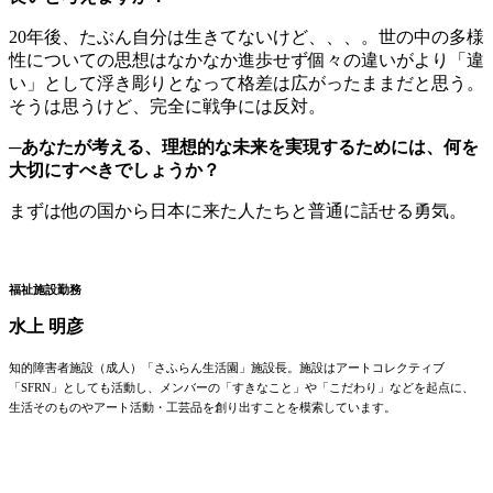
20年後、たぶん自分は生きてないけど、、、。世の中の多様
性についての思想はなかなか進歩せず個々の違いがより「違
い」として浮き彫りとなって格差は広がったままだと思う。
そうは思うけど、完全に戦争には反対。
─あなたが考える、理想的な未来を実現するためには、何を
大切にすべきでしょうか？
まずは他の国から日本に来た人たちと普通に話せる勇気。
福祉施設勤務
水上 明彦
知的障害者施設（成人）「さふらん生活園」施設長。施設はアートコレクティブ
「SFRN」としても活動し、メンバーの「すきなこと」や「こだわり」などを起点に、
生活そのものやアート活動・工芸品を創り出すことを模索しています。