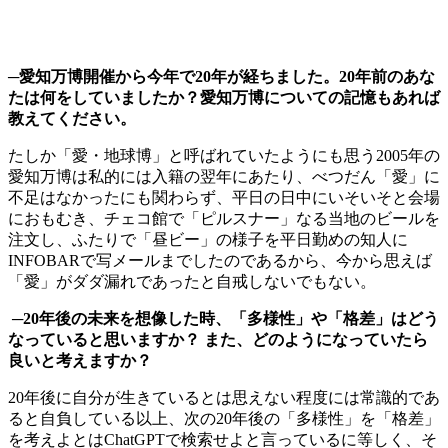
─愛知万博開催から今年で20年が経ちました。20年前のあな
たは何をしていましたか？愛知万博についての記憶もあれば
教えてください。
たしか「愛・地球博」と呼ばれていたようにも思う2005年の
愛知万博は私的には入籍の翌年にあたり、べつだん「愛」に
不足はなかったにも関わらず、平日の日中にいそいそと会場
におもむき、チェコ館で「ピルスナー」なる当地のビールを
注文し、ふたりで「昼ビー」の様子を平日勤めの知人に
INFOBARで写メールまでしたのであるから、今から思えば
「愛」がダダ漏れであったと自戒しないでもない。
─20年後の未来を想像した時、「多様性」や「格差」はどう
なっていると思いますか？ また、どのようになっていたら
良いと考えますか？
20年後に自分が生きているとは思えない程度には常識的であ
ると自負している以上、次の20年後の「多様性」を「格差」
を考えよとはChatGPTで検索せよと言っているに等しく、そ