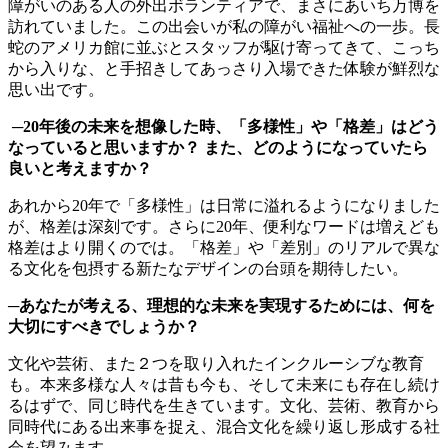
障がいのある人の外出ボランティアで、まさにあいち万博を
訪れていました。この出会いが私の障がい福祉への一歩。長
蛇のアメリカ館に並ぶとスタッフが駆け寄ってきて、こっち
から入りな、と手招きしてあっさり入場できた体験が鮮烈な
思い出です。
─20年後の未来を想像した時、「多様性」や「格差」はどう
なっていると思いますか？ また、どのようになっていたら
良いと考えますか？
あれから20年で「多様性」は日常に溢れるようになりました
が、格差は深刻です。さらに20年、便利なワードは増えども
格差はより開くのでは。「格差」や「差別」のリアルで異な
る文化を包摂する新たなデザインの台頭を期待したい。
─あなたが考える、理想的な未来を実現するためには、何を
大切にすべきでしょうか？
文化や芸術、また２つを取り入れたインクルーシブな教育
も。本来多様な人々は昔も今も、そして未来にも存在し続け
るはずで、同じ時代を生きています。文化、芸術、教育から
同時代にある出来事を捉え、混合文化を繰り返し形成する社
会を望みます。