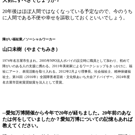
大切にすべきでしょうか？
20年後はほぼ人間ではなくなっている予定なので、今のうち
に人間である不便や幸せを謳歌しておくといいでしょう。
障がい福祉業／ソーシャルワーカー
山口未樹（やまぐちみき）
1974年名古屋市生まれ。2005年NPO法人ポパイの設立時に職員として加わり、初めて
障がいのある人の支援に携わる。2011年美術家によるワークショップをきっかけに、福
祉にアート、表現活動を取り入れる。2012年2月より理事長。社会福祉士、精神保健福
祉士。第16回（2016年）全国障害者芸術・文化祭あいち大会アドバイザー。2024年度
名古屋市芸術賞奨励賞を法人として受賞。
─愛知万博開催から今年で20年が経ちました。20年前のあな
たは何をしていましたか？愛知万博についての記憶もあれば
教えてください。