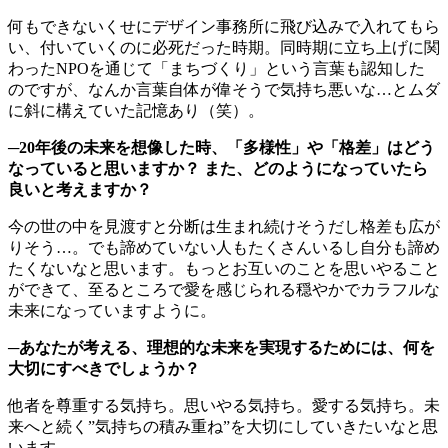
何もできないくせにデザイン事務所に飛び込みで入れてもら
い、付いていくのに必死だった時期。
同時期に立ち上げに関
わったNPOを通じて「まちづくり」という言葉も認知した
のですが、
なんか言葉自体が偉そうで気持ち悪いな…とムダ
に斜に構えていた記憶あり（笑）。
─20年後の未来を想像した時、「多様性」や「格差」はどう
なっていると思いますか？ また、どのようになっていたら
良いと考えますか？
今の世の中を見渡すと分断は生まれ続けそうだし格差も広が
りそう…。
でも諦めていない人もたくさんいるし自分も諦め
たくないなと思います。
もっとお互いのことを思いやること
ができて、
至るところで愛を感じられる穏やかでカラフルな
未来になっていますように。
─あなたが考える、理想的な未来を実現するためには、何を
大切にすべきでしょうか？
他者を尊重する気持ち。
思いやる気持ち。
愛する気持ち。
未
来へと続く”気持ちの積み重ね”を大切にしていきたいなと思
います。