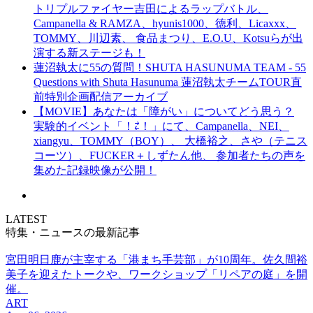
トリプルファイヤー吉田によるラップバトル、
Campanella & RAMZA、hyunis1000、徳利、Licaxxx、
TOMMY、川辺素、 食品まつり、E.O.U、Kotsuらが出
演する新ステージも！
蓮沼執太に55の質問！SHUTA HASUNUMA TEAM - 55
Questions with Shuta Hasunuma 蓮沼執太チームTOUR直
前特別企画配信アーカイブ
【MOVIE】あなたは「障がい」についてどう思う？
実験的イベント「！⇄！」にて、Campanella、NEI、
xiangyu、TOMMY（BOY）、 大橋裕之、さや（テニス
コーツ）、FUCKER＋しずたん他、 参加者たちの声を
集めた記録映像が公開！
LATEST
特集・ニュースの最新記事
宮田明日鹿が主宰する「港まち手芸部」が10周年。佐久間裕
美子を迎えたトークや、ワークショップ「リペアの庭」を開
催。
ART