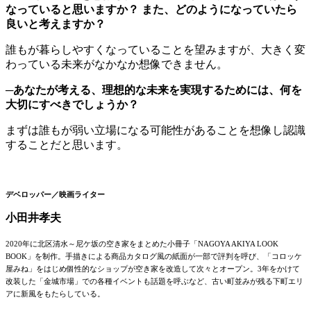
なっていると思いますか？ また、どのようになっていたら
良いと考えますか？
誰もが暮らしやすくなっていることを望みますが、大きく変
わっている未来がなかなか想像できません。
─あなたが考える、理想的な未来を実現するためには、何を
大切にすべきでしょうか？
まずは誰もが弱い立場になる可能性があることを想像し認識
することだと思います。
デベロッパー／映画ライター
小田井孝夫
2020年に北区清水～尼ケ坂の空き家をまとめた小冊子「NAGOYA AKIYA LOOK
BOOK」を制作。手描きによる商品カタログ風の紙面が一部で評判を呼び、「コロッケ
屋みね」をはじめ個性的なショップが空き家を改造して次々とオープン。3年をかけて
改装した「金城市場」での各種イベントも話題を呼ぶなど、古い町並みが残る下町エリ
アに新風をもたらしている。