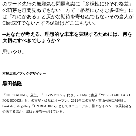
のワード先行の無邪気な問題意識に「多様性にひそむ格差」
の萌芽を垣間見ぬでもない一方で「格差にひそむ多様性」に
は「なにかある」と仄かな期待を寄せぬでもないその当人が
ChatGPTでないとする保証はどこにもない。
─あなたが考える、理想的な未来を実現するためには、何を
大切にすべきでしょうか？
思いやり。
本屋店主／ブックデザイナー
黒田義隆
『ON READING』店主、『ELVIS PRESS』代表。2006年に書店『YEBISU ART LABO
FOR BOOKS』を、名古屋・伏見にオープン。2011年に名古屋・東山公園に移転し、
bookshop & gallery『ON READING』としてリニューアル。様々なイベントや展覧会を
企画するほか、出版も多数手がけている。