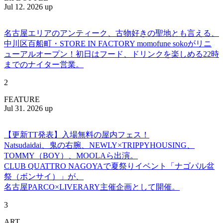
Jul 12. 2026 up
名古屋エリアのアンティーク、古物好きの聖地とも言える、
中川区百船町・STORE IN FACTORY momofune sokoがリニ
ューアルオープン！初日はフード、ドリンクを楽しめる22時
までのナイター営業。
2
FEATURE
Jul 31. 2026 up
【更新TT発表】入場無料の屋内フェス！
Natsudaidai、鬼の右腕、NEWLY×TRIPPYHOUSING、
TOMMY（BOY）、MOOLAら出演。
CLUB QUATTRO NAGOYAで夏祭りイベント「ナゴパル盆
祭（ボンサイ）」が、
名古屋PARCO×LIVERARY主催企画として開催。
3
ART