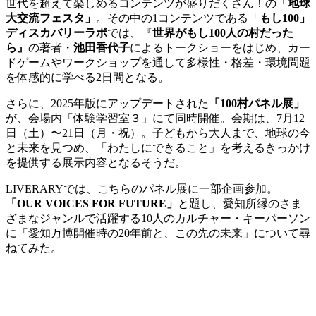
世代を超えて楽しめるコンテンツが盛りだくさん！の
「地球
大交流フェスタ」
。その中の1コンテンツである「
もし100」
ディスカバリーラボ
では、『
世界がもし100人の村だった
ら』
の著者・
池田香代子
によるトークショーをはじめ、カー
ドゲームやワークショップを通して多様性・格差・環境問題
を体感的に学べる2日間となる。
さらに、2025年版にアップデートされた
「100村パネル展」
が、会場内「体験学習室３」にて同時開催。会期は、7月12
日（土）〜21日（月・祝）。子どもから大人まで、地球の今
と未来を見つめ、「わたしにできること」を考えるきっかけ
を提供する展示内容となるそうだ。
LIVERARYでは、こちらのパネル展に一部企画参加。
「OUR VOICES FOR FUTURE」
と題し、愛知所縁のさま
ざまなジャンルで活躍する10人のカルチャー・キーパーソン
に「愛知万博開催時の20年前と、この先の未来」について尋
ねてみた。