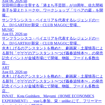
Aug 06. 2026 up
宮田明日鹿が主宰する「港まち手芸部」が10周年。佐久間裕
美子を迎えたトークや、ワークショップ「リペアの庭」を開
催。
サンフランシスコ・ベイエリアを代表するレジェンドの一
人、DJ GARTHが新栄・CLUB MAGOに登場。
MUSIC
Aug 03. 2026 up
サンフランシスコ・ベイエリアを代表するレジェンドの一
人、DJ GARTHが新栄・CLUB MAGOに登場。
水木しげるのアシスタントを務めた、劇画家・土屋慎吾によ
る新刊「ゲゲゲのアシスタント〜つげ義春追悼本〜」の発売
記念イベントが金城市場にて開催。物販、フードも多数出
店。
ART
Aug 03. 2026 up
水木しげるのアシスタントを務めた、劇画家・土屋慎吾によ
る新刊「ゲゲゲのアシスタント〜つげ義春追悼本〜」の発売
記念イベントが金城市場にて開催。物販、フードも多数出
店。
INNAT、Kota Gushiken、Mayumi（HOME ECONOMICS
EXPERIMENT）、vugら参加。栄・unlike.にて、フリーマー