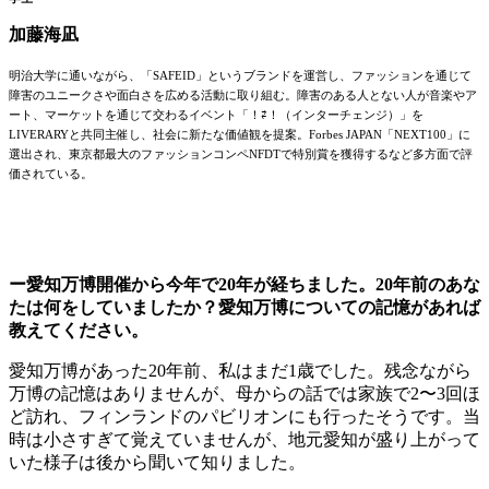
加藤海凪
明治大学に通いながら、「SAFEID」というブランドを運営し、ファッションを通じて
障害のユニークさや面白さを広める活動に取り組む。障害のある人とない人が音楽やア
ート、マーケットを通じて交わるイベント「！⇄！（インターチェンジ）」を
LIVERARYと共同主催し、社会に新たな価値観を提案。Forbes JAPAN「NEXT100」に
選出され、東京都最大のファッションコンペNFDTで特別賞を獲得するなど多方面で評
価されている。
ー愛知万博開催から今年で20年が経ちました。20年前のあな
たは何をしていましたか？愛知万博についての記憶があれば
教えてください。
愛知万博があった20年前、私はまだ1歳でした。残念ながら
万博の記憶はありませんが、母からの話では家族で2〜3回ほ
ど訪れ、フィンランドのパビリオンにも行ったそうです。当
時は小さすぎて覚えていませんが、地元愛知が盛り上がって
いた様子は後から聞いて知りました。