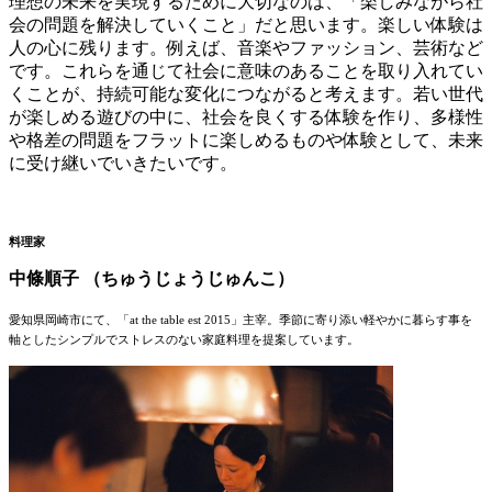
理想の未来を実現するために大切なのは、「楽しみながら社
会の問題を解決していくこと」だと思います。楽しい体験は
人の心に残ります。例えば、音楽やファッション、芸術など
です。これらを通じて社会に意味のあることを取り入れてい
くことが、持続可能な変化につながると考えます。若い世代
が楽しめる遊びの中に、社会を良くする体験を作り、多様性
や格差の問題をフラットに楽しめるものや体験として、未来
に受け継いでいきたいです。
料理家
中條順子 （ちゅうじょうじゅんこ）
愛知県岡崎市にて、「at the table est 2015」主宰。季節に寄り添い軽やかに暮らす事を
軸としたシンプルでストレスのない家庭料理を提案しています。