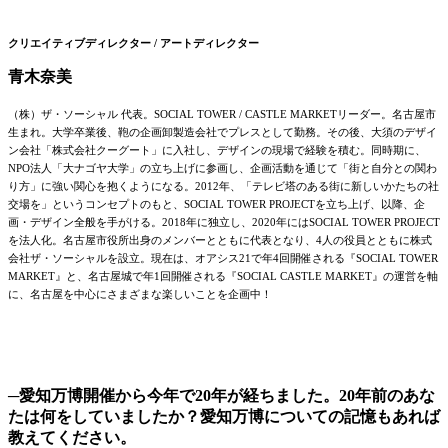
クリエイティブディレクター / アートディレクター
青木奈美
（株）ザ・ソーシャル 代表。SOCIAL TOWER / CASTLE MARKETリーダー。名古屋市
生まれ。大学卒業後、鞄の企画卸製造会社でプレスとして勤務。その後、大須のデザイ
ン会社「株式会社クーグート」に入社し、デザインの現場で経験を積む。同時期に、
NPO法人「大ナゴヤ大学」の立ち上げに参画し、企画活動を通じて「街と自分との関わ
り方」に強い関心を抱くようになる。2012年、「テレビ塔のある街に新しいかたちの社
交場を」というコンセプトのもと、SOCIAL TOWER PROJECTを立ち上げ、以降、企
画・デザイン全般を手がける。2018年に独立し、2020年にはSOCIAL TOWER PROJECT
を法人化。名古屋市役所出身のメンバーとともに代表となり、4人の役員とともに株式
会社ザ・ソーシャルを設立。現在は、オアシス21で年4回開催される『SOCIAL TOWER
MARKET』と、名古屋城で年1回開催される『SOCIAL CASTLE MARKET』の運営を軸
に、名古屋を中心にさまざまな楽しいことを企画中！
─愛知万博開催から今年で20年が経ちました。20年前のあな
たは何をしていましたか？愛知万博についての記憶もあれば
教えてください。