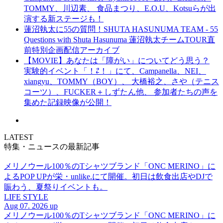
TOMMY、川辺素、 食品まつり、E.O.U、Kotsuらが出
演する新ステージも！
蓮沼執太に55の質問！SHUTA HASUNUMA TEAM - 55
Questions with Shuta Hasunuma 蓮沼執太チームTOUR直
前特別企画配信アーカイブ
【MOVIE】あなたは「障がい」についてどう思う？
実験的イベント「！⇄！」にて、Campanella、NEI、
xiangyu、TOMMY（BOY）、 大橋裕之、さや（テニス
コーツ）、FUCKER＋しずたん他、 参加者たちの声を
集めた記録映像が公開！
LATEST
特集・ニュースの最新記事
メリノウール100％のTシャツブランド「ONC MERINO」に
よるPOP UPが栄・unlike.にて開催。初日は飲食出店やDJで
賑わう、夏祭りイベントも。
LIFE STYLE
Aug 07. 2026 up
メリノウール100％のTシャツブランド「ONC MERINO」に