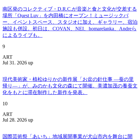
南区発のコレクティブ・D.R.C.が⾳楽と⾷と⽂化が交差する
場所「Quest Luv」を内田橋にオープン！ミュージックバ
ー、イベントスペース、スタジオに加え、ギャラリー、宿泊
施設も併設。初日は、COVAN、NEI、homarelanka、Andreら
によるライブも。
9
ART
Jul 31. 2026 up
現代美術家・植松ゆりかの新作展「お盆の針仕事 ―蚕の里
帰り―」が、みのかも文化の森にて開催。美濃加茂の養蚕文
化をもとに滞在制作した新作を発表。
10
ART
Jul 28. 2026 up
国際芸術祭「あいち」地域展開事業が犬山市内を舞台に開