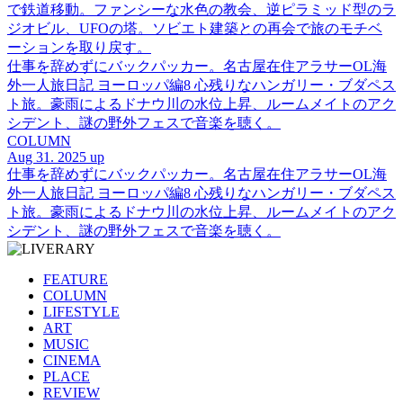
で鉄道移動。ファンシーな水色の教会、逆ピラミッド型のラ
ジオビル、UFOの塔。ソビエト建築との再会で旅のモチベ
ーションを取り戻す。
仕事を辞めずにバックパッカー。名古屋在住アラサーOL海
外一人旅日記 ヨーロッパ編8 心残りなハンガリー・ブダペス
ト旅。豪雨によるドナウ川の水位上昇、ルームメイトのアク
シデント、謎の野外フェスで音楽を聴く。
COLUMN
Aug 31. 2025 up
仕事を辞めずにバックパッカー。名古屋在住アラサーOL海
外一人旅日記 ヨーロッパ編8 心残りなハンガリー・ブダペス
ト旅。豪雨によるドナウ川の水位上昇、ルームメイトのアク
シデント、謎の野外フェスで音楽を聴く。
FEATURE
COLUMN
LIFESTYLE
ART
MUSIC
CINEMA
PLACE
REVIEW