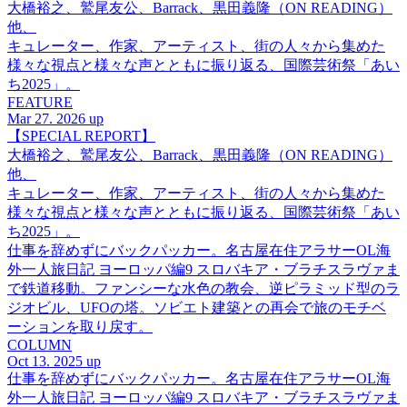
大橋裕之、鷲尾友公、Barrack、黒田義隆（ON READING）
他、
キュレーター、作家、アーティスト、街の人々から集めた
様々な視点と様々な声とともに振り返る、国際芸術祭「あい
ち2025」。
FEATURE
Mar 27. 2026 up
【SPECIAL REPORT】
大橋裕之、鷲尾友公、Barrack、黒田義隆（ON READING）
他、
キュレーター、作家、アーティスト、街の人々から集めた
様々な視点と様々な声とともに振り返る、国際芸術祭「あい
ち2025」。
仕事を辞めずにバックパッカー。名古屋在住アラサーOL海
外一人旅日記 ヨーロッパ編9 スロバキア・ブラチスラヴァま
で鉄道移動。ファンシーな水色の教会、逆ピラミッド型のラ
ジオビル、UFOの塔。ソビエト建築との再会で旅のモチベ
ーションを取り戻す。
COLUMN
Oct 13. 2025 up
仕事を辞めずにバックパッカー。名古屋在住アラサーOL海
外一人旅日記 ヨーロッパ編9 スロバキア・ブラチスラヴァま