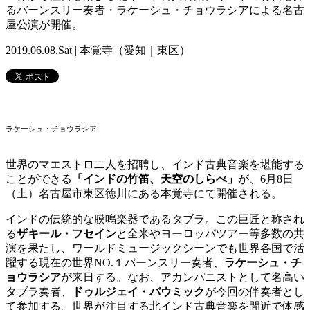
るバーンスリー奏者・ラケーシュ・チョウラシアによる名古
屋公演が開催。
2019.06.08.Sat | 本覚寺（愛知｜東区）
ラケーシュ・チョウラシア
世界のマエストロ二人を招聘し、インド古典音楽を堪能する
ことができる
「インドの竹笛、天空のしらべ」
が、6月8日
（土）名古屋市東区徳川にある本覚寺にて開催される。
インドの伝統的な膜鳴楽器であるタブラ。この巨匠と称され
る
ザキール・フセイン
と全米やヨーロッパツアー等多数の共
演を果たし、ワールドミュージックシーンでも世界各国で活
躍する現在の世界NO.１バーンスリー奏者、
ラケーシュ・チ
ョウラシア
が来日する。なお、アカンパニストとして名高い
タブラ奏者、
ドゥルジェイ・バウミック
が今回の伴奏者とし
て参加する。世界が注目する北インド古典音楽を間近で体感