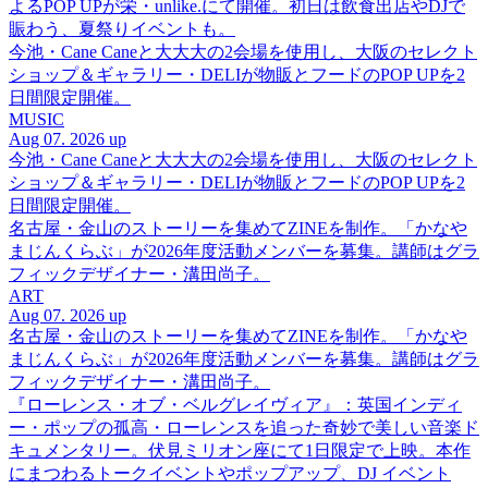
よるPOP UPが栄・unlike.にて開催。初日は飲食出店やDJで
賑わう、夏祭りイベントも。
今池・Cane Caneと大大大の2会場を使用し、大阪のセレクト
ショップ＆ギャラリー・DELIが物販とフードのPOP UPを2
日間限定開催。
MUSIC
Aug 07. 2026 up
今池・Cane Caneと大大大の2会場を使用し、大阪のセレクト
ショップ＆ギャラリー・DELIが物販とフードのPOP UPを2
日間限定開催。
名古屋・金山のストーリーを集めてZINEを制作。「かなや
まじんくらぶ」が2026年度活動メンバーを募集。講師はグラ
フィックデザイナー・溝田尚子。
ART
Aug 07. 2026 up
名古屋・金山のストーリーを集めてZINEを制作。「かなや
まじんくらぶ」が2026年度活動メンバーを募集。講師はグラ
フィックデザイナー・溝田尚子。
『ローレンス・オブ・ベルグレイヴィア』：英国インディ
ー・ポップの孤高・ローレンスを追った奇妙で美しい音楽ド
キュメンタリー。伏見ミリオン座にて1日限定で上映。本作
にまつわるトークイベントやポップアップ、DJ イベント