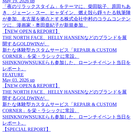
May 19. 2026 up
「夜のリラックスタイム」をテーマに、柴田聡子、原田ちあ
き、ジェーン・スー、ヒャダイン、燃え殻ら錚々たる執筆陣
が参加。名古屋を拠点とする株式会社中村のコラムコンテン
ツに、漫画家・奥田亜紀子が新規参加。
【NEW OPEN＆REPORT】
THE NORTH FACE、HELLY HANSENなどのブランドを展
開するGOLDWINが、
新たな体験型カスタムサービス「REPAIR & CUSTOM
CORNER」を栄・ラシックに常設。
SHINKNOWNSUKEらも参加した、ローンチイベント当日を
レポート。
FEATURE
May 03. 2026 up
【NEW OPEN＆REPORT】
THE NORTH FACE、HELLY HANSENなどのブランドを展
開するGOLDWINが、
新たな体験型カスタムサービス「REPAIR & CUSTOM
CORNER」を栄・ラシックに常設。
SHINKNOWNSUKEらも参加した、ローンチイベント当日を
レポート。
【SPECIAL REPORT】