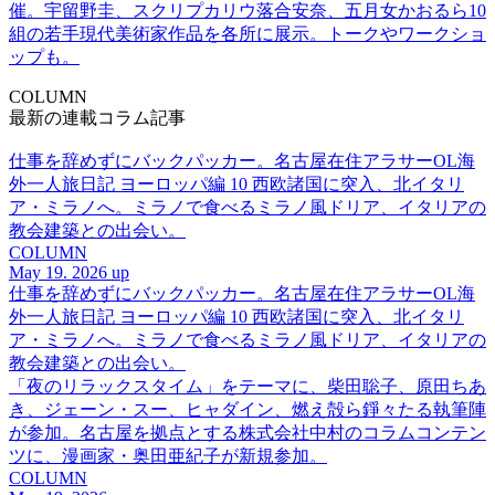
催。宇留野圭、スクリプカリウ落合安奈、五月女かおるら10
組の若手現代美術家作品を各所に展示。トークやワークショ
ップも。
COLUMN
最新の連載コラム記事
仕事を辞めずにバックパッカー。名古屋在住アラサーOL海
外一人旅日記 ヨーロッパ編 10 西欧諸国に突入、北イタリ
ア・ミラノへ。ミラノで食べるミラノ風ドリア、イタリアの
教会建築との出会い。
COLUMN
May 19. 2026 up
仕事を辞めずにバックパッカー。名古屋在住アラサーOL海
外一人旅日記 ヨーロッパ編 10 西欧諸国に突入、北イタリ
ア・ミラノへ。ミラノで食べるミラノ風ドリア、イタリアの
教会建築との出会い。
「夜のリラックスタイム」をテーマに、柴田聡子、原田ちあ
き、ジェーン・スー、ヒャダイン、燃え殻ら錚々たる執筆陣
が参加。名古屋を拠点とする株式会社中村のコラムコンテン
ツに、漫画家・奥田亜紀子が新規参加。
COLUMN