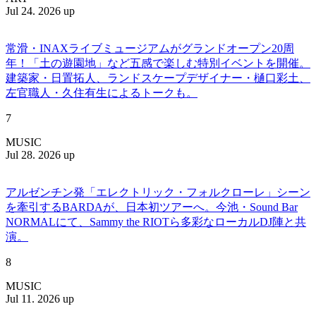
Jul 24. 2026 up
常滑・INAXライブミュージアムがグランドオープン20周
年！「土の遊園地」など五感で楽しむ特別イベントを開催。
建築家・日置拓人、ランドスケープデザイナー・樋口彩土、
左官職人・久住有生によるトークも。
7
MUSIC
Jul 28. 2026 up
アルゼンチン発「エレクトリック・フォルクローレ」シーン
を牽引するBARDAが、日本初ツアーへ。今池・Sound Bar
NORMALにて、Sammy the RIOTら多彩なローカルDJ陣と共
演。
8
MUSIC
Jul 11. 2026 up