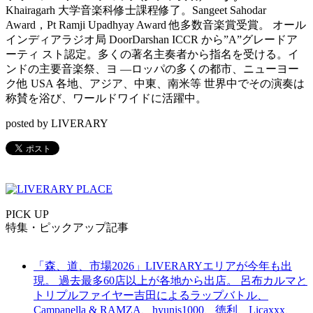
Khairagarh 大学音楽科修士課程修了。Sangeet Sahodar
Award，Pt Ramji Upadhyay Award 他多数音楽賞受賞。 オール
インディアラジオ局 DoorDarshan ICCR から”A”グレードア
ーティ スト認定。多くの著名主奏者から指名を受ける。イ
ンドの主要音楽祭、ヨ ―ロッパの多くの都市、ニューヨー
ク他 USA 各地、アジア、中東、南米等 世界中でその演奏は
称賛を浴び、ワールドワイドに活躍中。
posted by LIVERARY
PICK UP
特集・ピックアップ記事
「森、道、市場2026」LIVERARYエリアが今年も出
現。 過去最多60店以上が各地から出店。 呂布カルマと
トリプルファイヤー吉田によるラップバトル、
Campanella & RAMZA、hyunis1000、徳利、Licaxxx、