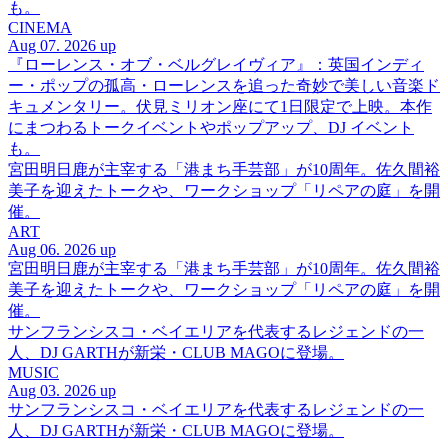
も。
CINEMA
Aug 07. 2026 up
『ローレンス・オブ・ベルグレイヴィア』：英国インディ
ー・ポップの孤高・ローレンスを追った奇妙で美しい音楽ド
キュメンタリー。伏見ミリオン座にて1日限定で上映。本作
にまつわるトークイベントやポップアップ、DJ イベント
も。
宮田明日鹿が主宰する「港まち手芸部」が10周年。佐久間裕
美子を迎えたトークや、ワークショップ「リペアの庭」を開
催。
ART
Aug 06. 2026 up
宮田明日鹿が主宰する「港まち手芸部」が10周年。佐久間裕
美子を迎えたトークや、ワークショップ「リペアの庭」を開
催。
サンフランシスコ・ベイエリアを代表するレジェンドの一
人、DJ GARTHが新栄・CLUB MAGOに登場。
MUSIC
Aug 03. 2026 up
サンフランシスコ・ベイエリアを代表するレジェンドの一
人、DJ GARTHが新栄・CLUB MAGOに登場。