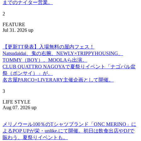
までのナイター営業。
2
FEATURE
Jul 31. 2026 up
【更新TT発表】入場無料の屋内フェス！
Natsudaidai、鬼の右腕、NEWLY×TRIPPYHOUSING、
TOMMY（BOY）、MOOLAら出演。
CLUB QUATTRO NAGOYAで夏祭りイベント「ナゴパル盆
祭（ボンサイ）」が、
名古屋PARCO×LIVERARY主催企画として開催。
3
LIFE STYLE
Aug 07. 2026 up
メリノウール100％のTシャツブランド「ONC MERINO」に
よるPOP UPが栄・unlike.にて開催。初日は飲食出店やDJで
賑わう、夏祭りイベントも。