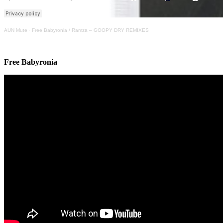
AUN Mute
·
Free Babyronia / Ramza – GOOPY DRY REMIXES
Free Babyronia