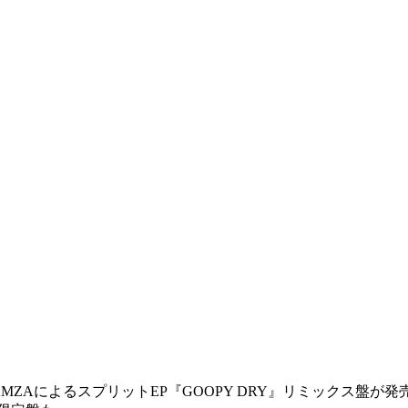
AによるスプリットEP『GOOPY DRY』リミックス盤が発売。GC、Aqua