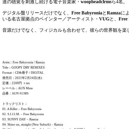
達の聴覚を刺激し続ける電子音楽家・
woopheadclrms
ら4名。
デジタル盤リリースだけでなく、
Free Babyronia
と
Ramza
に
いる
名古屋拠点のペインター／アーティスト・
VUG
と、
Free
音源だけでなく、フィジカルも合わせて、彼らの世界観を楽
Artist：Free Babyronia / Ramza
Title：GOOPY DRY REMIXES
Format：CD&冊子 / DIGITAL
発売日：2021年2月24日(水)
定価：2200円 ＋tax
レーベル：AUN Mute
品番：AUN 013RS
トラックリスト：
01. A Killer – Free Babyronia
02. S.I.J.I.M. – Free Babyronia
03. SUNNY DAY – Ramza
04. Shine on, straight (New Suburb) – Ramza