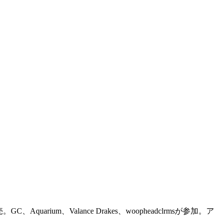
rium、Valance Drakes、woopheadclrmsが参加。ア