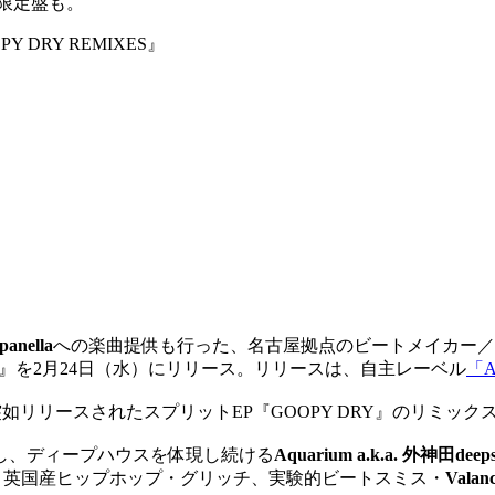
限定盤も。
GOOPY DRY REMIXES』
anella
への楽曲提供も行った、名古屋拠点のビートメイカー／
IXES』を2月24日（水）にリリース。リリースは、自主レーベル
「A
突如リリースされたスプリットE
P『GOOPY DRY』のリミックス
し、
ディープハウスを体現し続ける
Aquarium a.k.a. 外神田deeps
。英国産ヒップホップ・グリッチ、
実験的ビートスミス・
Valan