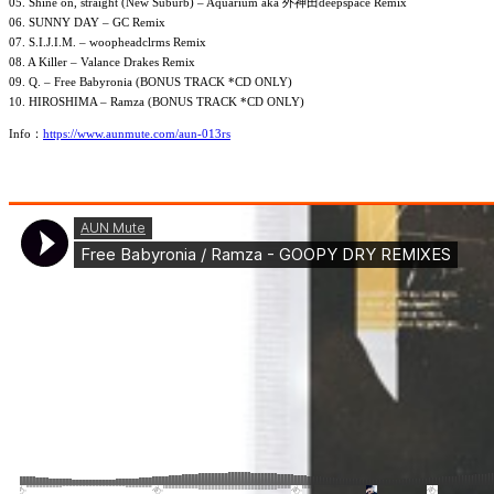
05. Shine on, straight (New Suburb) – Aquarium aka 外神田deepspace Remix
06. SUNNY DAY – GC Remix
07. S.I.J.I.M. – woopheadclrms Remix
08. A Killer – Valance Drakes Remix
09. Q. – Free Babyronia (BONUS TRACK *CD ONLY)
10. HIROSHIMA – Ramza (BONUS TRACK *CD ONLY)
Info：
https://www.aunmute.com/aun-013rs