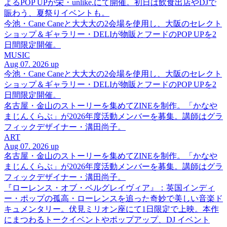
よるPOP UPが栄・unlike.にて開催。初日は飲食出店やDJで
賑わう、夏祭りイベントも。
今池・Cane Caneと大大大の2会場を使用し、大阪のセレクト
ショップ＆ギャラリー・DELIが物販とフードのPOP UPを2
日間限定開催。
MUSIC
Aug 07. 2026 up
今池・Cane Caneと大大大の2会場を使用し、大阪のセレクト
ショップ＆ギャラリー・DELIが物販とフードのPOP UPを2
日間限定開催。
名古屋・金山のストーリーを集めてZINEを制作。「かなや
まじんくらぶ」が2026年度活動メンバーを募集。講師はグラ
フィックデザイナー・溝田尚子。
ART
Aug 07. 2026 up
名古屋・金山のストーリーを集めてZINEを制作。「かなや
まじんくらぶ」が2026年度活動メンバーを募集。講師はグラ
フィックデザイナー・溝田尚子。
『ローレンス・オブ・ベルグレイヴィア』：英国インディ
ー・ポップの孤高・ローレンスを追った奇妙で美しい音楽ド
キュメンタリー。伏見ミリオン座にて1日限定で上映。本作
にまつわるトークイベントやポップアップ、DJ イベント