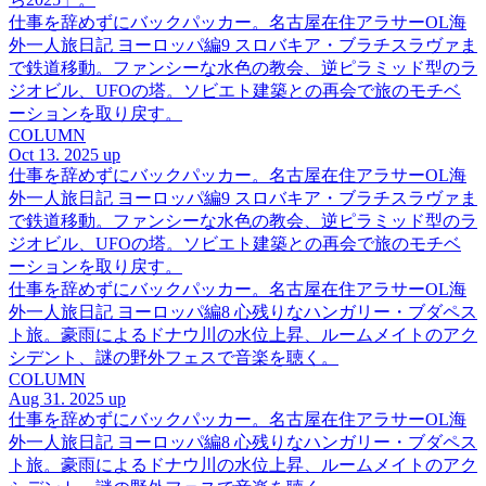
仕事を辞めずにバックパッカー。名古屋在住アラサーOL海
外一人旅日記 ヨーロッパ編9 スロバキア・ブラチスラヴァま
で鉄道移動。ファンシーな水色の教会、逆ピラミッド型のラ
ジオビル、UFOの塔。ソビエト建築との再会で旅のモチベ
ーションを取り戻す。
COLUMN
Oct 13. 2025 up
仕事を辞めずにバックパッカー。名古屋在住アラサーOL海
外一人旅日記 ヨーロッパ編9 スロバキア・ブラチスラヴァま
で鉄道移動。ファンシーな水色の教会、逆ピラミッド型のラ
ジオビル、UFOの塔。ソビエト建築との再会で旅のモチベ
ーションを取り戻す。
仕事を辞めずにバックパッカー。名古屋在住アラサーOL海
外一人旅日記 ヨーロッパ編8 心残りなハンガリー・ブダペス
ト旅。豪雨によるドナウ川の水位上昇、ルームメイトのアク
シデント、謎の野外フェスで音楽を聴く。
COLUMN
Aug 31. 2025 up
仕事を辞めずにバックパッカー。名古屋在住アラサーOL海
外一人旅日記 ヨーロッパ編8 心残りなハンガリー・ブダペス
ト旅。豪雨によるドナウ川の水位上昇、ルームメイトのアク