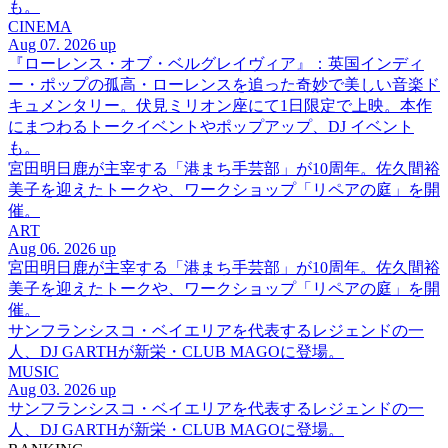
も。
CINEMA
Aug 07. 2026 up
『ローレンス・オブ・ベルグレイヴィア』：英国インディ
ー・ポップの孤高・ローレンスを追った奇妙で美しい音楽ド
キュメンタリー。伏見ミリオン座にて1日限定で上映。本作
にまつわるトークイベントやポップアップ、DJ イベント
も。
宮田明日鹿が主宰する「港まち手芸部」が10周年。佐久間裕
美子を迎えたトークや、ワークショップ「リペアの庭」を開
催。
ART
Aug 06. 2026 up
宮田明日鹿が主宰する「港まち手芸部」が10周年。佐久間裕
美子を迎えたトークや、ワークショップ「リペアの庭」を開
催。
サンフランシスコ・ベイエリアを代表するレジェンドの一
人、DJ GARTHが新栄・CLUB MAGOに登場。
MUSIC
Aug 03. 2026 up
サンフランシスコ・ベイエリアを代表するレジェンドの一
人、DJ GARTHが新栄・CLUB MAGOに登場。