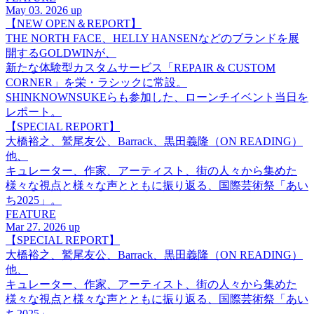
May 03. 2026 up
【NEW OPEN＆REPORT】
THE NORTH FACE、HELLY HANSENなどのブランドを展
開するGOLDWINが、
新たな体験型カスタムサービス「REPAIR & CUSTOM
CORNER」を栄・ラシックに常設。
SHINKNOWNSUKEらも参加した、ローンチイベント当日を
レポート。
【SPECIAL REPORT】
大橋裕之、鷲尾友公、Barrack、黒田義隆（ON READING）
他、
キュレーター、作家、アーティスト、街の人々から集めた
様々な視点と様々な声とともに振り返る、国際芸術祭「あい
ち2025」。
FEATURE
Mar 27. 2026 up
【SPECIAL REPORT】
大橋裕之、鷲尾友公、Barrack、黒田義隆（ON READING）
他、
キュレーター、作家、アーティスト、街の人々から集めた
様々な視点と様々な声とともに振り返る、国際芸術祭「あい
ち2025」。