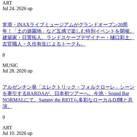
ART
Jul 24. 2026 up
常滑・INAXライブミュージアムがグランドオープン20周
年！「土の遊園地」など五感で楽しむ特別イベントを開催。
建築家・日置拓人、ランドスケープデザイナー・樋口彩土、
左官職人・久住有生によるトークも。
8
MUSIC
Jul 28. 2026 up
アルゼンチン発「エレクトリック・フォルクローレ」シーン
を牽引するBARDAが、日本初ツアーへ。今池・Sound Bar
NORMALにて、Sammy the RIOTら多彩なローカルDJ陣と共
演。
9
ART
Jul 10. 2026 up