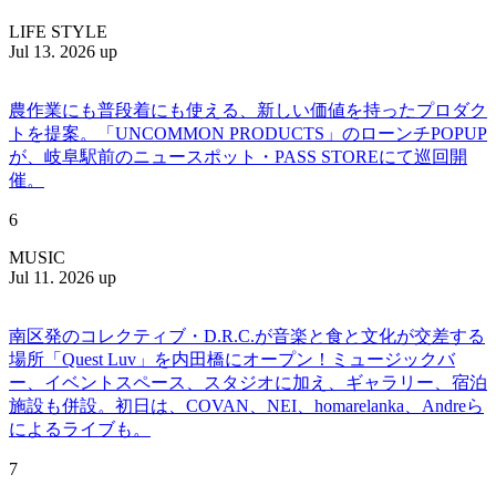
LIFE STYLE
Jul 13. 2026 up
農作業にも普段着にも使える、新しい価値を持ったプロダク
トを提案。「UNCOMMON PRODUCTS」のローンチPOPUP
が、岐阜駅前のニュースポット・PASS STOREにて巡回開
催。
6
MUSIC
Jul 11. 2026 up
南区発のコレクティブ・D.R.C.が⾳楽と⾷と⽂化が交差する
場所「Quest Luv」を内田橋にオープン！ミュージックバ
ー、イベントスペース、スタジオに加え、ギャラリー、宿泊
施設も併設。初日は、COVAN、NEI、homarelanka、Andreら
によるライブも。
7