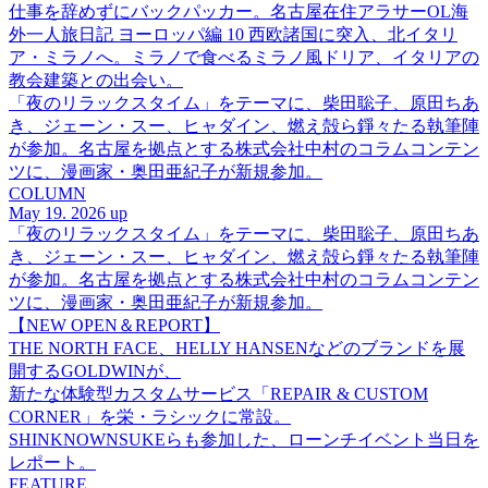
仕事を辞めずにバックパッカー。名古屋在住アラサーOL海
外一人旅日記 ヨーロッパ編 10 西欧諸国に突入、北イタリ
ア・ミラノへ。ミラノで食べるミラノ風ドリア、イタリアの
教会建築との出会い。
「夜のリラックスタイム」をテーマに、柴田聡子、原田ちあ
き、ジェーン・スー、ヒャダイン、燃え殻ら錚々たる執筆陣
が参加。名古屋を拠点とする株式会社中村のコラムコンテン
ツに、漫画家・奥田亜紀子が新規参加。
COLUMN
May 19. 2026 up
「夜のリラックスタイム」をテーマに、柴田聡子、原田ちあ
き、ジェーン・スー、ヒャダイン、燃え殻ら錚々たる執筆陣
が参加。名古屋を拠点とする株式会社中村のコラムコンテン
ツに、漫画家・奥田亜紀子が新規参加。
【NEW OPEN＆REPORT】
THE NORTH FACE、HELLY HANSENなどのブランドを展
開するGOLDWINが、
新たな体験型カスタムサービス「REPAIR & CUSTOM
CORNER」を栄・ラシックに常設。
SHINKNOWNSUKEらも参加した、ローンチイベント当日を
レポート。
FEATURE