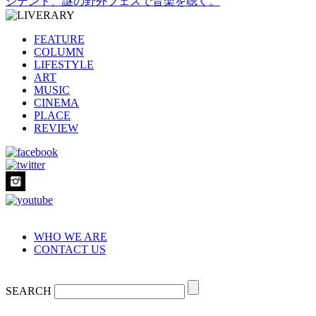
シデント、謎の野外フェスで音楽を聴く。
FEATURE
COLUMN
LIFESTYLE
ART
MUSIC
CINEMA
PLACE
REVIEW
WHO WE ARE
CONTACT US
SEARCH