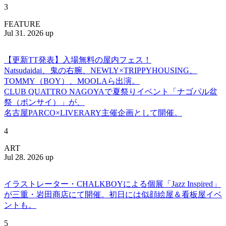
3
FEATURE
Jul 31. 2026 up
【更新TT発表】入場無料の屋内フェス！
Natsudaidai、鬼の右腕、NEWLY×TRIPPYHOUSING、
TOMMY（BOY）、MOOLAら出演。
CLUB QUATTRO NAGOYAで夏祭りイベント「ナゴパル盆
祭（ボンサイ）」が、
名古屋PARCO×LIVERARY主催企画として開催。
4
ART
Jul 28. 2026 up
イラストレーター・CHALKBOYによる個展「Jazz Inspired」
が三重・岩田商店にて開催。初日には似顔絵屋＆看板屋イベ
ントも。
5