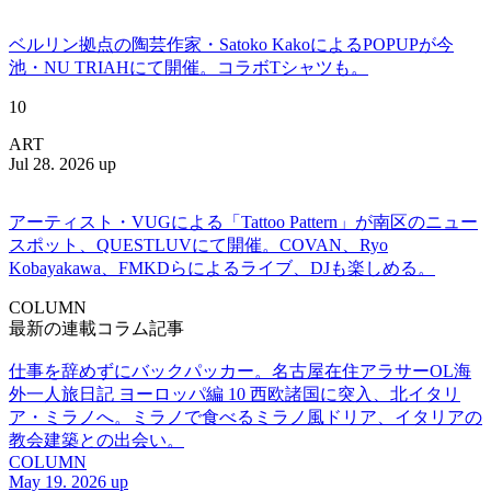
ベルリン拠点の陶芸作家・Satoko KakoによるPOPUPが今
池・NU TRIAHにて開催。コラボTシャツも。
10
ART
Jul 28. 2026 up
アーティスト・VUGによる「Tattoo Pattern」が南区のニュー
スポット、QUESTLUVにて開催。COVAN、Ryo
Kobayakawa、FMKDらによるライブ、DJも楽しめる。
COLUMN
最新の連載コラム記事
仕事を辞めずにバックパッカー。名古屋在住アラサーOL海
外一人旅日記 ヨーロッパ編 10 西欧諸国に突入、北イタリ
ア・ミラノへ。ミラノで食べるミラノ風ドリア、イタリアの
教会建築との出会い。
COLUMN
May 19. 2026 up