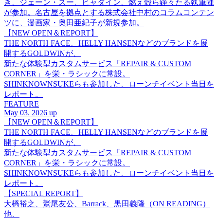
き、ジェーン・スー、ヒャダイン、燃え殻ら錚々たる執筆陣
が参加。名古屋を拠点とする株式会社中村のコラムコンテン
ツに、漫画家・奥田亜紀子が新規参加。
【NEW OPEN＆REPORT】
THE NORTH FACE、HELLY HANSENなどのブランドを展
開するGOLDWINが、
新たな体験型カスタムサービス「REPAIR & CUSTOM
CORNER」を栄・ラシックに常設。
SHINKNOWNSUKEらも参加した、ローンチイベント当日を
レポート。
FEATURE
May 03. 2026 up
【NEW OPEN＆REPORT】
THE NORTH FACE、HELLY HANSENなどのブランドを展
開するGOLDWINが、
新たな体験型カスタムサービス「REPAIR & CUSTOM
CORNER」を栄・ラシックに常設。
SHINKNOWNSUKEらも参加した、ローンチイベント当日を
レポート。
【SPECIAL REPORT】
大橋裕之、鷲尾友公、Barrack、黒田義隆（ON READING）
他、