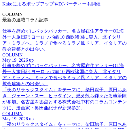
KakoによるポップアップやDJパーティーも開催。
COLUMN
最新の連載コラム記事
仕事を辞めずにバックパッカー。名古屋在住アラサーOL海
外一人旅日記 ヨーロッパ編 10 西欧諸国に突入、北イタリ
ア・ミラノへ。ミラノで食べるミラノ風ドリア、イタリアの
教会建築との出会い。
COLUMN
May 19. 2026 up
仕事を辞めずにバックパッカー。名古屋在住アラサーOL海
外一人旅日記 ヨーロッパ編 10 西欧諸国に突入、北イタリ
ア・ミラノへ。ミラノで食べるミラノ風ドリア、イタリアの
教会建築との出会い。
「夜のリラックスタイム」をテーマに、柴田聡子、原田ちあ
き、ジェーン・スー、ヒャダイン、燃え殻ら錚々たる執筆陣
が参加。名古屋を拠点とする株式会社中村のコラムコンテン
ツに、漫画家・奥田亜紀子が新規参加。
COLUMN
May 19. 2026 up
「夜のリラックスタイム」をテーマに、柴田聡子、原田ちあ