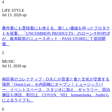
4
LIFE STYLE
Jul 13. 2026 up
農作業にも普段着にも使える、新しい価値を持ったプロダク
トを提案。「UNCOMMON PRODUCTS」のローンチPOPUP
が、岐阜駅前のニュースポット・PASS STOREにて巡回開
催。
5
MUSIC
Jul 11. 2026 up
南区発のコレクティブ・D.R.C.が⾳楽と⾷と⽂化が交差する
場所「Quest Luv」を内田橋にオープン！ミュージックバ
ー、イベントスペース、スタジオに加え、ギャラリー、宿泊
施設も併設。初日は、COVAN、NEI、homarelanka、Andreら
によるライブも。
6