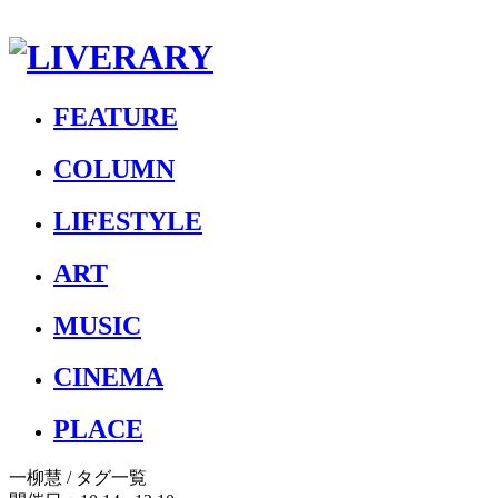
FEATURE
COLUMN
LIFESTYLE
ART
MUSIC
CINEMA
PLACE
一柳慧
/ タグ一覧