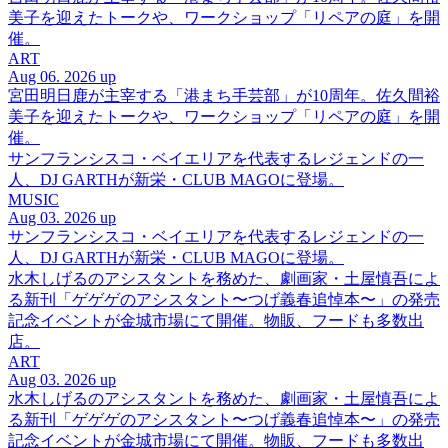
美子を迎えたトークや、ワークショップ「リペアの庭」を開
催。
ART
Aug 06. 2026 up
宮田明日鹿が主宰する「港まち手芸部」が10周年。佐久間裕
美子を迎えたトークや、ワークショップ「リペアの庭」を開
催。
サンフランシスコ・ベイエリアを代表するレジェンドの一
人、DJ GARTHが新栄・CLUB MAGOに登場。
MUSIC
Aug 03. 2026 up
サンフランシスコ・ベイエリアを代表するレジェンドの一
人、DJ GARTHが新栄・CLUB MAGOに登場。
水木しげるのアシスタントを務めた、劇画家・土屋慎吾によ
る新刊「ゲゲゲのアシスタント〜つげ義春追悼本〜」の発売
記念イベントが金城市場にて開催。物販、フードも多数出
店。
ART
Aug 03. 2026 up
水木しげるのアシスタントを務めた、劇画家・土屋慎吾によ
る新刊「ゲゲゲのアシスタント〜つげ義春追悼本〜」の発売
記念イベントが金城市場にて開催。物販、フードも多数出