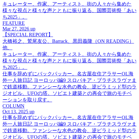
キュレーター、作家、アーティスト、街の人々から集めた
様々な視点と様々な声とともに振り返る、国際芸術祭「あい
ち2025」。
FEATURE
Mar 27. 2026 up
【SPECIAL REPORT】
大橋裕之、鷲尾友公、Barrack、黒田義隆（ON READING）
他、
キュレーター、作家、アーティスト、街の人々から集めた
様々な視点と様々な声とともに振り返る、国際芸術祭「あい
ち2025」。
仕事を辞めずにバックパッカー。名古屋在住アラサーOL海
外一人旅日記 ヨーロッパ編9 スロバキア・ブラチスラヴァま
で鉄道移動。ファンシーな水色の教会、逆ピラミッド型のラ
ジオビル、UFOの塔。ソビエト建築との再会で旅のモチベ
ーションを取り戻す。
COLUMN
Oct 13. 2025 up
仕事を辞めずにバックパッカー。名古屋在住アラサーOL海
外一人旅日記 ヨーロッパ編9 スロバキア・ブラチスラヴァま
で鉄道移動。ファンシーな水色の教会、逆ピラミッド型のラ
ジオビル、UFOの塔。ソビエト建築との再会で旅のモチベ