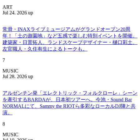
ART
Jul 24. 2026 up
常滑・INAXライブミュージアムがグランドオープン20周
年！「土の遊園地」など五感で楽しむ特別イベントを開催。
建築家・日置拓人、ランドスケープデザイナー・樋口彩土、
左官職人・久住有生によるトークも。
7
MUSIC
Jul 28. 2026 up
アルゼンチン発「エレクトリック・フォルクローレ」シーン
を牽引するBARDAが、日本初ツアーへ。今池・Sound Bar
NORMALにて、Sammy the RIOTら多彩なローカルDJ陣と共
演。
8
MUSIC