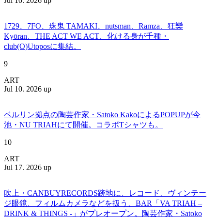
Jul 10. 2026 up
1729、7FO、珠鬼 TAMAKI、nutsman、Ramza、狂欒
Kyōran、THE ACT WE ACT、化ける身が千種・
club(O)Utoposに集結。
9
ART
Jul 10. 2026 up
ベルリン拠点の陶芸作家・Satoko KakoによるPOPUPが今
池・NU TRIAHにて開催。コラボTシャツも。
10
ART
Jul 17. 2026 up
吹上・CANBUYRECORDS跡地に、レコード、ヴィンテー
ジ眼鏡、フィルムカメラなどを扱う、BAR「VA TRIAH –
DRINK & THINGS -」がプレオープン。陶芸作家・Satoko