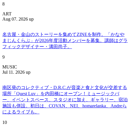
8
ART
Aug 07. 2026 up
名古屋・金山のストーリーを集めてZINEを制作。「かなや
まじんくらぶ」が2026年度活動メンバーを募集。講師はグラ
フィックデザイナー・溝田尚子。
9
MUSIC
Jul 11. 2026 up
南区発のコレクティブ・D.R.C.が⾳楽と⾷と⽂化が交差する
場所「Quest Luv」を内田橋にオープン！ミュージックバ
ー、イベントスペース、スタジオに加え、ギャラリー、宿泊
施設も併設。初日は、COVAN、NEI、homarelanka、Andreら
によるライブも。
10