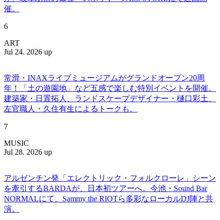
催。
6
ART
Jul 24. 2026 up
常滑・INAXライブミュージアムがグランドオープン20周
年！「土の遊園地」など五感で楽しむ特別イベントを開催。
建築家・日置拓人、ランドスケープデザイナー・樋口彩土、
左官職人・久住有生によるトークも。
7
MUSIC
Jul 28. 2026 up
アルゼンチン発「エレクトリック・フォルクローレ」シーン
を牽引するBARDAが、日本初ツアーへ。今池・Sound Bar
NORMALにて、Sammy the RIOTら多彩なローカルDJ陣と共
演。