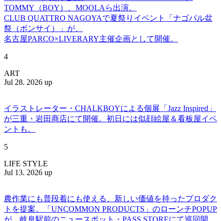
TOMMY（BOY）、MOOLAら出演。
CLUB QUATTRO NAGOYAで夏祭りイベント「ナゴパル盆
祭（ボンサイ）」が、
名古屋PARCO×LIVERARY主催企画として開催。
4
ART
Jul 28. 2026 up
イラストレーター・CHALKBOYによる個展「Jazz Inspired」
が三重・岩田商店にて開催。初日には似顔絵屋＆看板屋イベ
ントも。
5
LIFE STYLE
Jul 13. 2026 up
農作業にも普段着にも使える、新しい価値を持ったプロダク
トを提案。「UNCOMMON PRODUCTS」のローンチPOPUP
が、岐阜駅前のニュースポット・PASS STOREにて巡回開