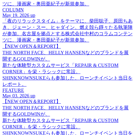
ツに、漫画家・奥田亜紀子が新規参加。
COLUMN
May 19. 2026 up
「夜のリラックスタイム」をテーマに、柴田聡子、原田ちあ
き、ジェーン・スー、ヒャダイン、燃え殻ら錚々たる執筆陣
が参加。名古屋を拠点とする株式会社中村のコラムコンテン
ツに、漫画家・奥田亜紀子が新規参加。
【NEW OPEN＆REPORT】
THE NORTH FACE、HELLY HANSENなどのブランドを展
開するGOLDWINが、
新たな体験型カスタムサービス「REPAIR & CUSTOM
CORNER」を栄・ラシックに常設。
SHINKNOWNSUKEらも参加した、ローンチイベント当日を
レポート。
FEATURE
May 03. 2026 up
【NEW OPEN＆REPORT】
THE NORTH FACE、HELLY HANSENなどのブランドを展
開するGOLDWINが、
新たな体験型カスタムサービス「REPAIR & CUSTOM
CORNER」を栄・ラシックに常設。
SHINKNOWNSUKEらも参加した、ローンチイベント当日を