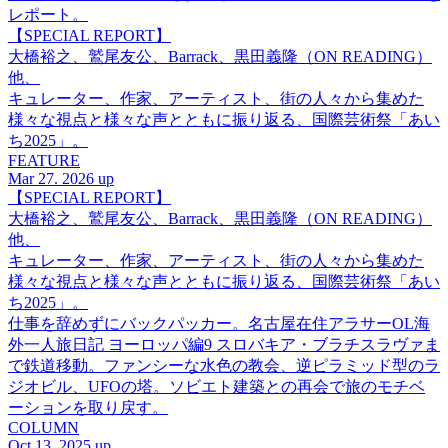
レポート。
【SPECIAL REPORT】
大橋裕之、鷲尾友公、Barrack、黒田義隆（ON READING）
他、
キュレーター、作家、アーティスト、街の人々から集めた
様々な視点と様々な声とともに振り返る、国際芸術祭「あい
ち2025」。
FEATURE
Mar 27. 2026 up
【SPECIAL REPORT】
大橋裕之、鷲尾友公、Barrack、黒田義隆（ON READING）
他、
キュレーター、作家、アーティスト、街の人々から集めた
様々な視点と様々な声とともに振り返る、国際芸術祭「あい
ち2025」。
仕事を辞めずにバックパッカー。名古屋在住アラサーOL海
外一人旅日記 ヨーロッパ編9 スロバキア・ブラチスラヴァま
で鉄道移動。ファンシーな水色の教会、逆ピラミッド型のラ
ジオビル、UFOの塔。ソビエト建築との再会で旅のモチベ
ーションを取り戻す。
COLUMN
Oct 13. 2025 up