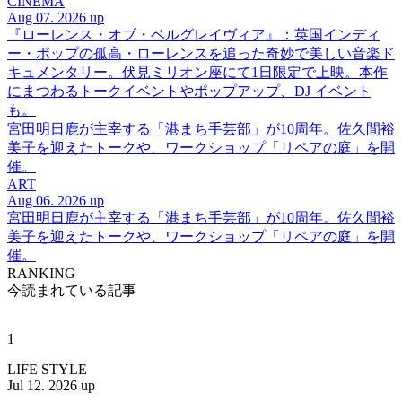
CINEMA
Aug 07. 2026 up
『ローレンス・オブ・ベルグレイヴィア』：英国インディ
ー・ポップの孤高・ローレンスを追った奇妙で美しい音楽ド
キュメンタリー。伏見ミリオン座にて1日限定で上映。本作
にまつわるトークイベントやポップアップ、DJ イベント
も。
宮田明日鹿が主宰する「港まち手芸部」が10周年。佐久間裕
美子を迎えたトークや、ワークショップ「リペアの庭」を開
催。
ART
Aug 06. 2026 up
宮田明日鹿が主宰する「港まち手芸部」が10周年。佐久間裕
美子を迎えたトークや、ワークショップ「リペアの庭」を開
催。
RANKING
今読まれている記事
1
LIFE STYLE
Jul 12. 2026 up