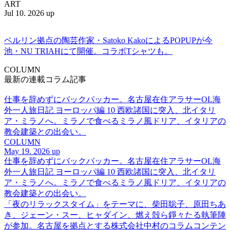
ART
Jul 10. 2026 up
ベルリン拠点の陶芸作家・Satoko KakoによるPOPUPが今
池・NU TRIAHにて開催。コラボTシャツも。
COLUMN
最新の連載コラム記事
仕事を辞めずにバックパッカー。名古屋在住アラサーOL海
外一人旅日記 ヨーロッパ編 10 西欧諸国に突入、北イタリ
ア・ミラノへ。ミラノで食べるミラノ風ドリア、イタリアの
教会建築との出会い。
COLUMN
May 19. 2026 up
仕事を辞めずにバックパッカー。名古屋在住アラサーOL海
外一人旅日記 ヨーロッパ編 10 西欧諸国に突入、北イタリ
ア・ミラノへ。ミラノで食べるミラノ風ドリア、イタリアの
教会建築との出会い。
「夜のリラックスタイム」をテーマに、柴田聡子、原田ちあ
き、ジェーン・スー、ヒャダイン、燃え殻ら錚々たる執筆陣
が参加。名古屋を拠点とする株式会社中村のコラムコンテン