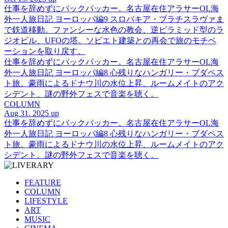
仕事を辞めずにバックパッカー。名古屋在住アラサーOL海
外一人旅日記 ヨーロッパ編9 スロバキア・ブラチスラヴァま
で鉄道移動。ファンシーな水色の教会、逆ピラミッド型のラ
ジオビル、UFOの塔。ソビエト建築との再会で旅のモチベ
ーションを取り戻す。
仕事を辞めずにバックパッカー。名古屋在住アラサーOL海
外一人旅日記 ヨーロッパ編8 心残りなハンガリー・ブダペス
ト旅。豪雨によるドナウ川の水位上昇、ルームメイトのアク
シデント、謎の野外フェスで音楽を聴く。
COLUMN
Aug 31. 2025 up
仕事を辞めずにバックパッカー。名古屋在住アラサーOL海
外一人旅日記 ヨーロッパ編8 心残りなハンガリー・ブダペス
ト旅。豪雨によるドナウ川の水位上昇、ルームメイトのアク
シデント、謎の野外フェスで音楽を聴く。
FEATURE
COLUMN
LIFESTYLE
ART
MUSIC