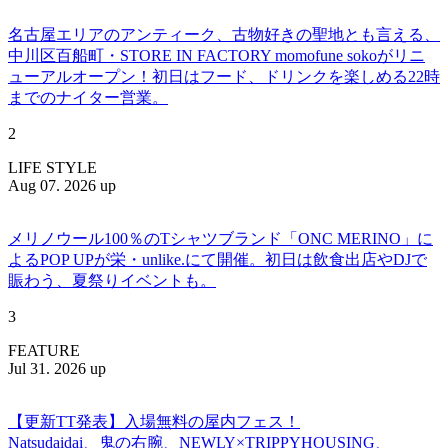
名古屋エリアのアンティーク、古物好きの聖地とも言える、
中川区百船町・STORE IN FACTORY momofune sokoがリニ
ューアルオープン！初日はフード、ドリンクを楽しめる22時
までのナイター営業。
2
LIFE STYLE
Aug 07. 2026 up
メリノウール100％のTシャツブランド「ONC MERINO」に
よるPOP UPが栄・unlike.にて開催。初日は飲食出店やDJで
賑わう、夏祭りイベントも。
3
FEATURE
Jul 31. 2026 up
【更新TT発表】入場無料の屋内フェス！
Natsudaidai、鬼の右腕、NEWLY×TRIPPYHOUSING、