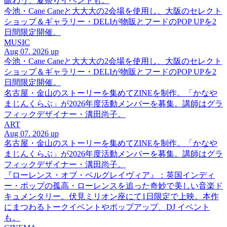
賑わう、夏祭りイベントも。
今池・Cane Caneと大大大の2会場を使用し、大阪のセレクト
ショップ＆ギャラリー・DELIが物販とフードのPOP UPを2
日間限定開催。
MUSIC
Aug 07. 2026 up
今池・Cane Caneと大大大の2会場を使用し、大阪のセレクト
ショップ＆ギャラリー・DELIが物販とフードのPOP UPを2
日間限定開催。
名古屋・金山のストーリーを集めてZINEを制作。「かなや
まじんくらぶ」が2026年度活動メンバーを募集。講師はグラ
フィックデザイナー・溝田尚子。
ART
Aug 07. 2026 up
名古屋・金山のストーリーを集めてZINEを制作。「かなや
まじんくらぶ」が2026年度活動メンバーを募集。講師はグラ
フィックデザイナー・溝田尚子。
『ローレンス・オブ・ベルグレイヴィア』：英国インディ
ー・ポップの孤高・ローレンスを追った奇妙で美しい音楽ド
キュメンタリー。伏見ミリオン座にて1日限定で上映。本作
にまつわるトークイベントやポップアップ、DJ イベント
も。