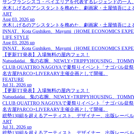
サンフランシスコ・ベイエリアを代表するレジェンドの一人、DJ 
水木しげるのアシスタントを務めた、劇画家・土屋慎吾によ
ART
Aug 03. 2026 up
水木しげるのアシスタントを務めた、劇画家・土屋慎吾によ
INNAT、Kota Gushiken、Mayumi（HOME ECONOM
LIFE STYLE
Aug 03. 2026 up
INNAT、Kota Gushiken、Mayumi（HOME ECONOM
【更新TT発表】入場無料の屋内フェス！
Natsudaidai、鬼の右腕、NEWLY×TRIPPYHOUSING、T
CLUB QUATTRO NAGOYAで夏祭りイベント「ナゴパル
名古屋PARCO×LIVERARY主催企画として開催。
FEATURE
Jul 31. 2026 up
【更新TT発表】入場無料の屋内フェス！
Natsudaidai、鬼の右腕、NEWLY×TRIPPYHOUSING、T
CLUB QUATTRO NAGOYAで夏祭りイベント「ナゴパル
名古屋PARCO×LIVERARY主催企画として開催。
総勢130組を超えるアーティスト、デザイナー、出版レーベル
ART
Jul 31. 2026 up
総勢130組を超えるアーティスト、デザイナー、出版レーベル