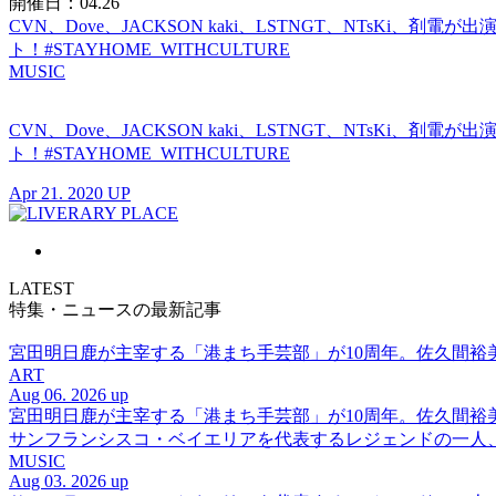
開催日：04.26
CVN、Dove、JACKSON kaki、LSTNGT、NTsKi、
ト！#STAYHOME_WITHCULTURE
MUSIC
CVN、Dove、JACKSON kaki、LSTNGT、NTsKi、
ト！#STAYHOME_WITHCULTURE
Apr 21. 2020 UP
LATEST
特集・ニュースの最新記事
宮田明日鹿が主宰する「港まち手芸部」が10周年。佐久間
ART
Aug 06. 2026 up
宮田明日鹿が主宰する「港まち手芸部」が10周年。佐久間
サンフランシスコ・ベイエリアを代表するレジェンドの一人、DJ 
MUSIC
Aug 03. 2026 up