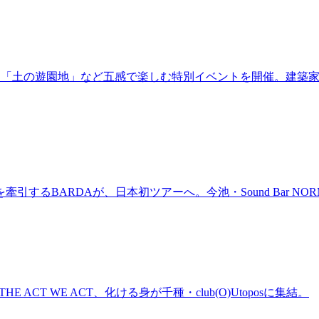
年！「土の遊園地」など五感で楽しむ特別イベントを開催。建築
BARDAが、日本初ツアーへ。今池・Sound Bar NORMAL
n、THE ACT WE ACT、化ける身が千種・club(O)Utoposに集結。