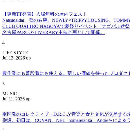
【更新TT発表】入場無料の屋内フェス！
Natsudaidai、鬼の右腕、NEWLY×TRIPPYHOUSING、T
CLUB QUATTRO NAGOYAで夏祭りイベント「ナゴパル
名古屋PARCO×LIVERARY主催企画として開催。
4
LIFE STYLE
Jul 13. 2026 up
農作業にも普段着にも使える、新しい価値を持ったプロダクトを提案
5
MUSIC
Jul 11. 2026 up
南区発のコレクティブ・D.R.C.が⾳楽と⾷と⽂化が交差する
併設。初日は、COVAN、NEI、homarelanka、Andreらによ