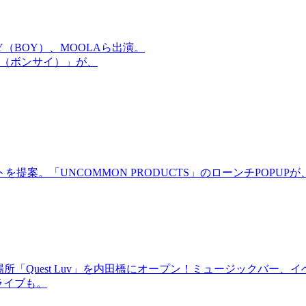
OMMY（BOY）、MOOLAら出演。
盆祭（ボンサイ）」が、
。「UNCOMMON PRODUCTS」のローンチPOPUPが、
場所「Quest Luv」を内田橋にオープン！ミュージックバ
るライブも。