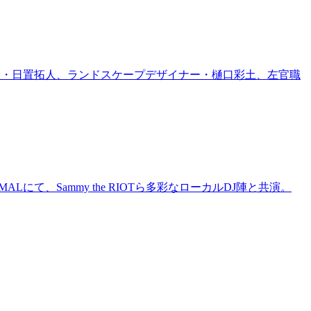
家・日置拓人、ランドスケープデザイナー・樋口彩土、左官職
にて、Sammy the RIOTら多彩なローカルDJ陣と共演。