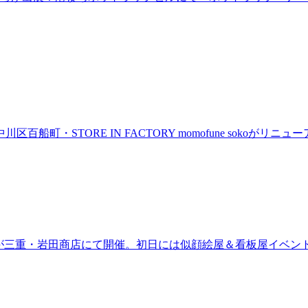
町・STORE IN FACTORY momofune sokoが
ired」が三重・岩田商店にて開催。初日には似顔絵屋＆看板屋イベン