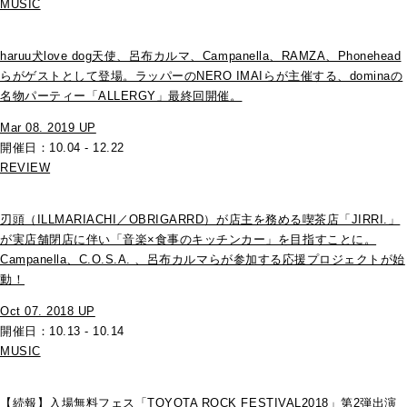
MUSIC
haruu犬love dog天使、呂布カルマ、Campanella、RAMZA、Phonehead
らがゲストとして登場。ラッパーのNERO IMAIらが主催する、dominaの
名物パーティー「ALLERGY」最終回開催。
Mar 08. 2019 UP
開催日：10.04 - 12.22
REVIEW
刃頭（ILLMARIACHI／OBRIGARRD）が店主を務める喫茶店「JIRRI.」
が実店舗閉店に伴い「音楽×食事のキッチンカー」を目指すことに。
Campanella、C.O.S.A. 、呂布カルマらが参加する応援プロジェクトが始
動！
Oct 07. 2018 UP
開催日：10.13 - 10.14
MUSIC
【続報】入場無料フェス「TOYOTA ROCK FESTIVAL2018」第2弾出演