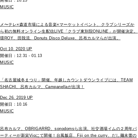
開催日：10.25
MUSIC
メ〜テレ×森道市場による音楽×マーケットイベント、クラブシリーズか
ら初の無料オンライン生配信LIVE「クラブ東別院ONLINE」が開催決定。
環ROY、田我流、Donuts Disco Deluxe、呂布カルマらが出演。
Oct 10. 2020 UP
開催日：12.31 - 01.13
MUSIC
「名古屋城冬まつり」開催。年越しカウントダウンライブには、TEAM
SHACHI、呂布カルマ、Campanellaが出演！
Dec 26. 2019 UP
開催日：10.16
MUSIC
呂布カルマ、OBRIGARRD、sonodomsら出演。社交酒場イムの２周年パ
ーティーが新栄Vioにて開催！台風飯店、Fiji on the curry、だし麺未蕾の