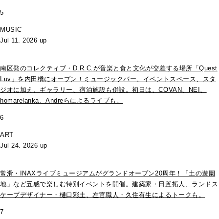
5
MUSIC
Jul 11. 2026 up
南区発のコレクティブ・D.R.C.が⾳楽と⾷と⽂化が交差する場所「Quest
Luv」を内田橋にオープン！ミュージックバー、イベントスペース、スタ
ジオに加え、ギャラリー、宿泊施設も併設。初日は、COVAN、NEI、
homarelanka、Andreらによるライブも。
6
ART
Jul 24. 2026 up
常滑・INAXライブミュージアムがグランドオープン20周年！「土の遊園
地」など五感で楽しむ特別イベントを開催。建築家・日置拓人、ランドス
ケープデザイナー・樋口彩土、左官職人・久住有生によるトークも。
7