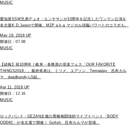
MUSIC
愛知発SSW兄弟デュオ・エンヤサンが10周年を記念したワンマン公演を
名古屋K.D.Japonで開催。MZP a.k.a マジカル頭脳パワーとのコラボも。
May 19. 2018 UP
開催日：07.08
MUSIC
【続報】祝10周年！岐阜・各務原の音楽フェス「OUR FAVORITE
THINGS2018」。最終発表は、ミツメ、ユアソン、Tempalay、呂布カル
マ、deadbundyら5組。
Apr 11. 2018 UP
開催日：12.16
MUSIC
ロックバンド・GEZAN主催の異種格闘技的ライブイベント「BODY
ODD#2」が名古屋で開催！ Gofish、呂布カルマが登場。