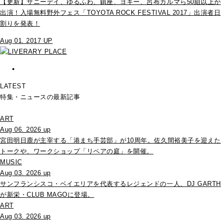
【更新】サニーデイ、ゆるふわ、鎮座、ヨギー、呂布カルマら50組以上が
出演！入場無料野外フェス「TOYOTA ROCK FESTIVAL 2017」出演者日
割りを発表！
Aug 01. 2017 UP
LATEST
特集・ニュースの最新記事
ART
Aug 06. 2026 up
宮田明日鹿が主宰する「港まち手芸部」が10周年。佐久間裕美子を迎えた
トークや、ワークショップ「リペアの庭」を開催。
MUSIC
Aug 03. 2026 up
サンフランシスコ・ベイエリアを代表するレジェンドの一人、DJ GARTH
が新栄・CLUB MAGOに登場。
ART
Aug 03. 2026 up