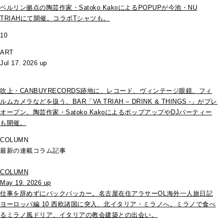
ベルリン拠点の陶芸作家・Satoko KakoによるPOPUPが今池・NU
TRIAHにて開催。コラボTシャツも。
10
ART
Jul 17. 2026 up
吹上・CANBUYRECORDS跡地に、レコード、ヴィンテージ眼鏡、フィ
ルムカメラなどを扱う、BAR「VA TRIAH – DRINK & THINGS -」がプレ
オープン。陶芸作家・Satoko KakoによるポップアップやDJパーティー
も開催。
COLUMN
最新の連載コラム記事
COLUMN
May 19. 2026 up
仕事を辞めずにバックパッカー。名古屋在住アラサーOL海外一人旅日記
ヨーロッパ編 10 西欧諸国に突入、北イタリア・ミラノへ。ミラノで食べ
るミラノ風ドリア、イタリアの教会建築との出会い。