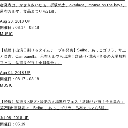
者発表は、かせきさいだぁ、折坂悠太、okadada、mouse on the keys、
呂布カルマ、食品まつりら21組。
Aug 23. 2018 UP
開催日：08.17 - 08.18
MUSIC
【続報｜出演日割り＆タイムテーブル発表】Seiho、あっこゴリラ、サ上
とロ吉、Campanella、呂布カルマら出演！盆踊り×花火×音楽の入場無料
フェス「盆踊りだヨ！全員集合」。
Aug 04. 2018 UP
開催日：08.17 - 08.18
MUSIC
【続報】盆踊り×花火×音楽の入場無料フェス「盆踊りだヨ！全員集合」
第2弾出演発表は、Seiho 、あっこゴリラ、呂布カルマら6組。
Jul 08. 2018 UP
開催日：05.19