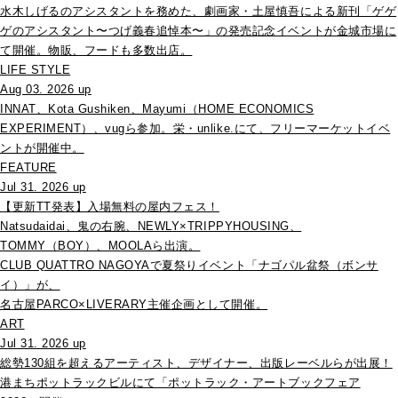
水木しげるのアシスタントを務めた、劇画家・土屋慎吾による新刊「ゲゲ
ゲのアシスタント〜つげ義春追悼本〜」の発売記念イベントが金城市場に
て開催。物販、フードも多数出店。
LIFE STYLE
Aug 03. 2026 up
INNAT、Kota Gushiken、Mayumi（HOME ECONOMICS
EXPERIMENT）、vugら参加。栄・unlike.にて、フリーマーケットイベ
ントが開催中。
FEATURE
Jul 31. 2026 up
【更新TT発表】入場無料の屋内フェス！
Natsudaidai、鬼の右腕、NEWLY×TRIPPYHOUSING、
TOMMY（BOY）、MOOLAら出演。
CLUB QUATTRO NAGOYAで夏祭りイベント「ナゴパル盆祭（ボンサ
イ）」が、
名古屋PARCO×LIVERARY主催企画として開催。
ART
Jul 31. 2026 up
総勢130組を超えるアーティスト、デザイナー、出版レーベルらが出展！
港まちポットラックビルにて「ポットラック・アートブックフェア