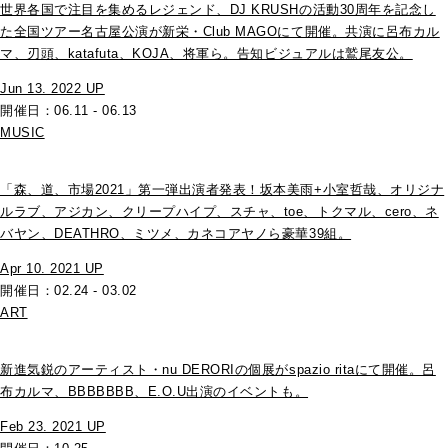
世界各国で注目を集めるレジェンド、DJ KRUSHの活動30周年を記念し
た全国ツアー名古屋公演が新栄・Club MAGOにて開催。共演に呂布カル
マ、刃頭、katafuta、KOJA、将軍ら。告知ビジュアルは鷲尾友公。
Jun 13. 2022 UP
開催日：06.11 - 06.13
MUSIC
「森、道、市場2021」第一弾出演者発表！坂本美雨+小室哲哉、オリジナ
ルラブ、アジカン、クリープハイプ、スチャ、toe、トクマル、cero、ネ
バヤン、DEATHRO、ミツメ、カネコアヤノら豪華39組。
Apr 10. 2021 UP
開催日：02.24 - 03.02
ART
新進気鋭のアーティスト・nu DERORIの個展がspazio ritaにて開催。呂
布カルマ、BBBBBBB、E.O.U出演のイベントも。
Feb 23. 2021 UP