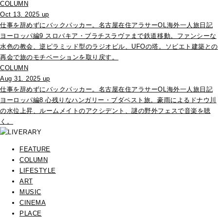
COLUMN
Oct 13. 2025 up
仕事を辞めずにバックパッカー。名古屋在住アラサーOL海外一人旅日記
ヨーロッパ編9 スロバキア・ブラチスラヴァまで鉄道移動。ファンシーな
水色の教会、逆ピラミッド型のラジオビル、UFOの塔。ソビエト建築との
再会で旅のモチベーションを取り戻す。
COLUMN
Aug 31. 2025 up
仕事を辞めずにバックパッカー。名古屋在住アラサーOL海外一人旅日記
ヨーロッパ編8 心残りなハンガリー・ブダペスト旅。豪雨によるドナウ川
の水位上昇、ルームメイトのアクシデント、謎の野外フェスで音楽を聴
く。
FEATURE
COLUMN
LIFESTYLE
ART
MUSIC
CINEMA
PLACE