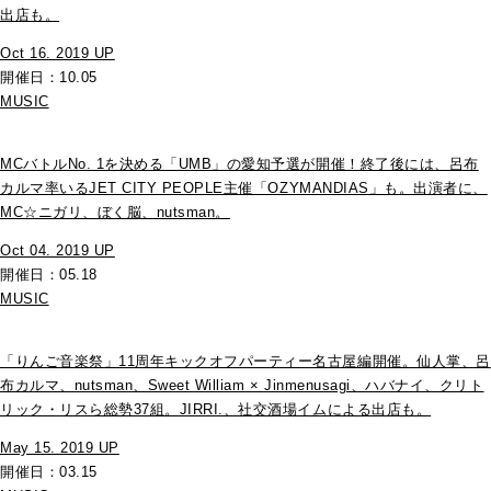
出店も。
Oct 16. 2019 UP
開催日：10.05
MUSIC
MCバトルNo. 1を決める「UMB」の愛知予選が開催！終了後には、呂布
カルマ率いるJET CITY PEOPLE主催「OZYMANDIAS」も。出演者に、
MC☆ニガリ、ぼく脳、nutsman。
Oct 04. 2019 UP
開催日：05.18
MUSIC
「りんご音楽祭」11周年キックオフパーティー名古屋編開催。仙人掌、呂
布カルマ、nutsman、Sweet William × Jinmenusagi、ハバナイ、クリト
リック・リスら総勢37組。JIRRI.、社交酒場イムによる出店も。
May 15. 2019 UP
開催日：03.15