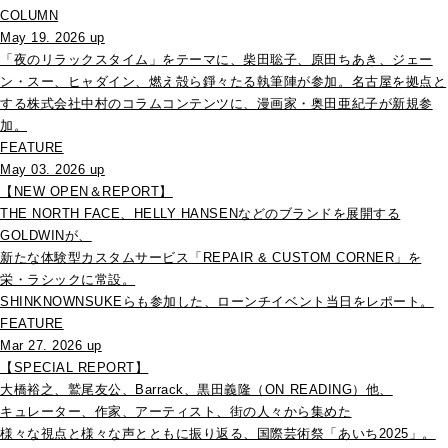
COLUMN
May 19. 2026 up
「夜のリラックスタイム」をテーマに、柴田聡子、原田ちあき、ジェー
ン・スー、ヒャダイン、燃え殻ら錚々たる執筆陣が参加。名古屋を拠点と
する株式会社中村のコラムコンテンツに、漫画家・奥田亜紀子が新規参
加。
FEATURE
May 03. 2026 up
【NEW OPEN＆REPORT】
THE NORTH FACE、HELLY HANSENなどのブランドを展開する
GOLDWINが、
新たな体験型カスタムサービス「REPAIR & CUSTOM CORNER」を
栄・ラシックに常設。
SHINKNOWNSUKEらも参加した、ローンチイベント当日をレポート。
FEATURE
Mar 27. 2026 up
【SPECIAL REPORT】
大橋裕之、鷲尾友公、Barrack、黒田義隆（ON READING）他、
キュレーター、作家、アーティスト、街の人々から集めた
様々な視点と様々な声とともに振り返る、国際芸術祭「あいち2025」。