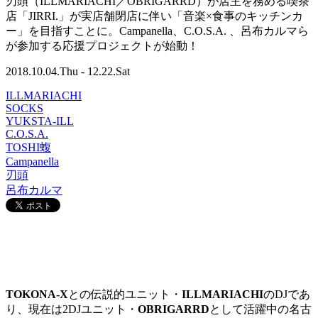
刃頭（ILLMARIACHI／OBRIGARRD）が店主を務める喫茶
店「JIRRI.」が実店舗閉店に伴い「音楽×食事のキッチンカ
ー」を目指すことに。Campanella、C.O.S.A. 、呂布カルマら
が参加する応援プロジェクトが始動！
2018.10.04.Thu - 12.22.Sat
ILLMARIACHI
SOCKS
YUKSTA-ILL
C.O.S.A.
TOSHI蝮
Campanella
刃頭
呂布カルマ
TOKONA-X
との伝説的ユニット・
ILLMARIACHI
のDJであ
り、現在は2DJユニット・
OBRIGARRD
として活躍中の名古