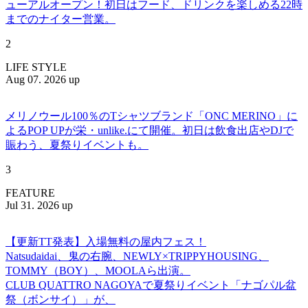
ューアルオープン！初日はフード、ドリンクを楽しめる22時
までのナイター営業。
2
LIFE STYLE
Aug 07. 2026 up
メリノウール100％のTシャツブランド「ONC MERINO」に
よるPOP UPが栄・unlike.にて開催。初日は飲食出店やDJで
賑わう、夏祭りイベントも。
3
FEATURE
Jul 31. 2026 up
【更新TT発表】入場無料の屋内フェス！
Natsudaidai、鬼の右腕、NEWLY×TRIPPYHOUSING、
TOMMY（BOY）、MOOLAら出演。
CLUB QUATTRO NAGOYAで夏祭りイベント「ナゴパル盆
祭（ボンサイ）」が、