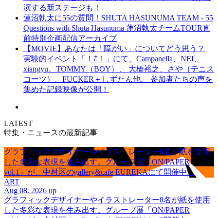
演する新ステージも！
蓮沼執太に55の質問！SHUTA HASUNUMA TEAM - 55
Questions with Shuta Hasunuma 蓮沼執太チームTOUR直
前特別企画配信アーカイブ
【MOVIE】あなたは「障がい」についてどう思う？
実験的イベント「！⇄！」にて、Campanella、NEI、
xiangyu、TOMMY（BOY）、 大橋裕之、さや（テニス
コーツ）、FUCKER＋しずたん他、 参加者たちの声を
集めた記録映像が公開！
LATEST
特集・ニュースの最新記事
グラフィックデザイナーやイラストレーター8名が紙を使用
した多彩な表現を生み出す。グループ展「ON/PAPER
vol.1」が、中村区のgallery&cafe EUREKAにて開催中。
ART
Aug 08. 2026 up
グラフィックデザイナーやイラストレーター8名が紙を使用
した多彩な表現を生み出す。グループ展「ON/PAPER