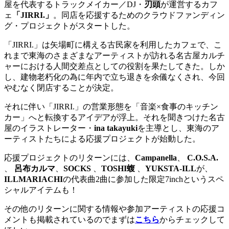
屋を代表するトラックメイカー／DJ・
刃頭
が運営するカフ
ェ
「JIRRI.」
。同店を応援するためのクラウドファンディン
グ・プロジェクトがスタートした。
「JIRRI.」は矢場町に構える古民家を利用したカフェで、こ
れまで東海のさまざまなアーティストが訪れる名古屋カルチ
ャーにおける人間交差点としての役割を果たしてきた。しか
し、建物老朽化の為に年内で立ち退きを余儀なくされ、今回
やむなく閉店することが決定。
それに伴い「JIRRI.」の営業形態を「音楽×食事のキッチン
カー」へと転換するアイデアが浮上。それを聞きつけた名古
屋のイラストレーター・
ina takayuki
を主導とし、東海のア
ーティストたちによる応援プロジェクトが始動した。
応援プロジェクトのリターンには、
Campanella
、
C.O.S.A.
、
呂布カルマ
、
SOCKS
、
TOSHI蝮
、
YUKSTA-ILL
が、
ILLMARIACHI
の代表曲2曲に参加した限定7inchというスペ
シャルアイテムも！
その他のリターンに関する情報や参加アーティストの応援コ
メントも掲載されているのでまずは
こちら
からチェックして