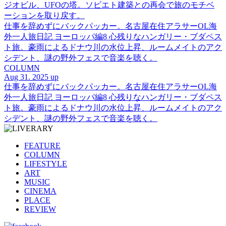
ジオビル、UFOの塔。ソビエト建築との再会で旅のモチベ
ーションを取り戻す。
仕事を辞めずにバックパッカー。名古屋在住アラサーOL海
外一人旅日記 ヨーロッパ編8 心残りなハンガリー・ブダペス
ト旅。豪雨によるドナウ川の水位上昇、ルームメイトのアク
シデント、謎の野外フェスで音楽を聴く。
COLUMN
Aug 31. 2025 up
仕事を辞めずにバックパッカー。名古屋在住アラサーOL海
外一人旅日記 ヨーロッパ編8 心残りなハンガリー・ブダペス
ト旅。豪雨によるドナウ川の水位上昇、ルームメイトのアク
シデント、謎の野外フェスで音楽を聴く。
FEATURE
COLUMN
LIFESTYLE
ART
MUSIC
CINEMA
PLACE
REVIEW