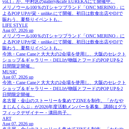
vol.1」が、中村区のgallery&cafe EUREKAにて開催中。
メリノウール100％のTシャツブランド「ONC MERINO」に
よるPOP UPが栄・unlike.にて開催。初日は飲食出店やDJで
賑わう、夏祭りイベントも。
LIFE STYLE
Aug 07. 2026 up
メリノウール100％のTシャツブランド「ONC MERINO」に
よるPOP UPが栄・unlike.にて開催。初日は飲食出店やDJで
賑わう、夏祭りイベントも。
今池・Cane Caneと大大大の2会場を使用し、大阪のセレクト
ショップ＆ギャラリー・DELIが物販とフードのPOP UPを2
日間限定開催。
MUSIC
Aug 07. 2026 up
今池・Cane Caneと大大大の2会場を使用し、大阪のセレクト
ショップ＆ギャラリー・DELIが物販とフードのPOP UPを2
日間限定開催。
名古屋・金山のストーリーを集めてZINEを制作。「かなや
まじんくらぶ」が2026年度活動メンバーを募集。講師はグラ
フィックデザイナー・溝田尚子。
ART
Aug 07. 2026 up