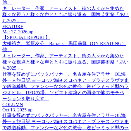
他、
キュレーター、作家、アーティスト、街の人々から集めた
様々な視点と様々な声とともに振り返る、国際芸術祭「あい
ち2025」。
FEATURE
Mar 27. 2026 up
【SPECIAL REPORT】
大橋裕之、鷲尾友公、Barrack、黒田義隆（ON READING）
他、
キュレーター、作家、アーティスト、街の人々から集めた
様々な視点と様々な声とともに振り返る、国際芸術祭「あい
ち2025」。
仕事を辞めずにバックパッカー。名古屋在住アラサーOL海
外一人旅日記 ヨーロッパ編9 スロバキア・ブラチスラヴァま
で鉄道移動。ファンシーな水色の教会、逆ピラミッド型のラ
ジオビル、UFOの塔。ソビエト建築との再会で旅のモチベ
ーションを取り戻す。
COLUMN
Oct 13. 2025 up
仕事を辞めずにバックパッカー。名古屋在住アラサーOL海
外一人旅日記 ヨーロッパ編9 スロバキア・ブラチスラヴァま
で鉄道移動。ファンシーな水色の教会、逆ピラミッド型のラ