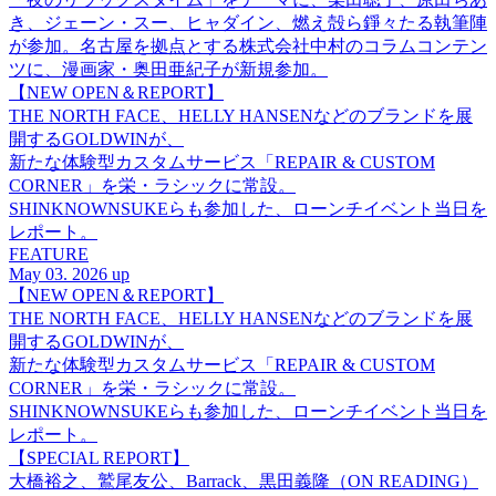
き、ジェーン・スー、ヒャダイン、燃え殻ら錚々たる執筆陣
が参加。名古屋を拠点とする株式会社中村のコラムコンテン
ツに、漫画家・奥田亜紀子が新規参加。
【NEW OPEN＆REPORT】
THE NORTH FACE、HELLY HANSENなどのブランドを展
開するGOLDWINが、
新たな体験型カスタムサービス「REPAIR & CUSTOM
CORNER」を栄・ラシックに常設。
SHINKNOWNSUKEらも参加した、ローンチイベント当日を
レポート。
FEATURE
May 03. 2026 up
【NEW OPEN＆REPORT】
THE NORTH FACE、HELLY HANSENなどのブランドを展
開するGOLDWINが、
新たな体験型カスタムサービス「REPAIR & CUSTOM
CORNER」を栄・ラシックに常設。
SHINKNOWNSUKEらも参加した、ローンチイベント当日を
レポート。
【SPECIAL REPORT】
大橋裕之、鷲尾友公、Barrack、黒田義隆（ON READING）