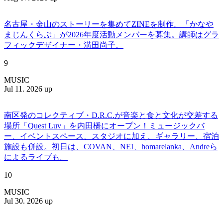
名古屋・金山のストーリーを集めてZINEを制作。「かなや
まじんくらぶ」が2026年度活動メンバーを募集。講師はグラ
フィックデザイナー・溝田尚子。
9
MUSIC
Jul 11. 2026 up
南区発のコレクティブ・D.R.C.が⾳楽と⾷と⽂化が交差する
場所「Quest Luv」を内田橋にオープン！ミュージックバ
ー、イベントスペース、スタジオに加え、ギャラリー、宿泊
施設も併設。初日は、COVAN、NEI、homarelanka、Andreら
によるライブも。
10
MUSIC
Jul 30. 2026 up