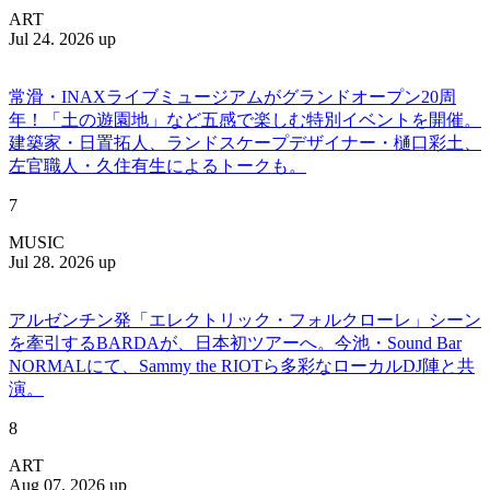
ART
Jul 24. 2026 up
常滑・INAXライブミュージアムがグランドオープン20周
年！「土の遊園地」など五感で楽しむ特別イベントを開催。
建築家・日置拓人、ランドスケープデザイナー・樋口彩土、
左官職人・久住有生によるトークも。
7
MUSIC
Jul 28. 2026 up
アルゼンチン発「エレクトリック・フォルクローレ」シーン
を牽引するBARDAが、日本初ツアーへ。今池・Sound Bar
NORMALにて、Sammy the RIOTら多彩なローカルDJ陣と共
演。
8
ART
Aug 07. 2026 up