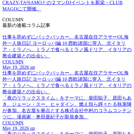
CRAZY-TがSAMOとの２マンDJイベントを新栄・CLUB
MAGOにて開催。
COLUMN
最新の連載コラム記事
仕事を辞めずにバックパッカー。名古屋在住アラサーOL海
外一人旅日記 ヨーロッパ編 10 西欧諸国に突入、北イタリ
ア・ミラノへ。ミラノで食べるミラノ風ドリア、イタリアの
教会建築との出会い。
COLUMN
May 19. 2026 up
仕事を辞めずにバックパッカー。名古屋在住アラサーOL海
外一人旅日記 ヨーロッパ編 10 西欧諸国に突入、北イタリ
ア・ミラノへ。ミラノで食べるミラノ風ドリア、イタリアの
教会建築との出会い。
「夜のリラックスタイム」をテーマに、柴田聡子、原田ちあ
き、ジェーン・スー、ヒャダイン、燃え殻ら錚々たる執筆陣
が参加。名古屋を拠点とする株式会社中村のコラムコンテン
ツに、漫画家・奥田亜紀子が新規参加。
COLUMN
May 19. 2026 up
「夜のリラックスタイム」をテーマに、柴田聡子、原田ちあ