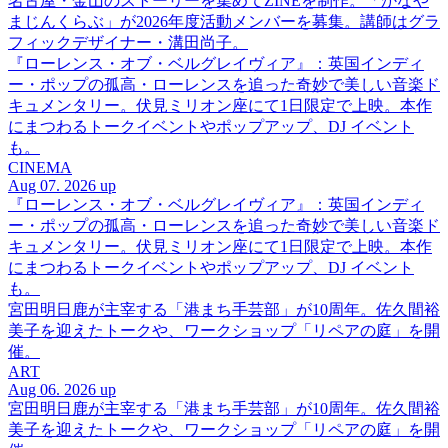
名古屋・金山のストーリーを集めてZINEを制作。「かなや
まじんくらぶ」が2026年度活動メンバーを募集。講師はグラ
フィックデザイナー・溝田尚子。
『ローレンス・オブ・ベルグレイヴィア』：英国インディ
ー・ポップの孤高・ローレンスを追った奇妙で美しい音楽ド
キュメンタリー。伏見ミリオン座にて1日限定で上映。本作
にまつわるトークイベントやポップアップ、DJ イベント
も。
CINEMA
Aug 07. 2026 up
『ローレンス・オブ・ベルグレイヴィア』：英国インディ
ー・ポップの孤高・ローレンスを追った奇妙で美しい音楽ド
キュメンタリー。伏見ミリオン座にて1日限定で上映。本作
にまつわるトークイベントやポップアップ、DJ イベント
も。
宮田明日鹿が主宰する「港まち手芸部」が10周年。佐久間裕
美子を迎えたトークや、ワークショップ「リペアの庭」を開
催。
ART
Aug 06. 2026 up
宮田明日鹿が主宰する「港まち手芸部」が10周年。佐久間裕
美子を迎えたトークや、ワークショップ「リペアの庭」を開