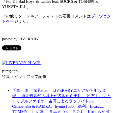
「For Da Bad Boys ＆ Ladies feat. SOCKS & TOSHI蝮 &
YUKSTA-ILL」
その他リターンやアーティストの応援コメントは
プロジェク
トページ
より。
posted by LIVERARY
PICK UP
特集・ピックアップ記事
「森、道、市場2026」LIVERARYエリアが今年も出
現。 過去最多60店以上が各地から出店。 呂布カルマと
トリプルファイヤー吉田によるラップバトル、
Campanella & RAMZA、hyunis1000、徳利、Licaxxx、
TOMMY、川辺素、 食品まつり、E.O.U、Kotsuらが出