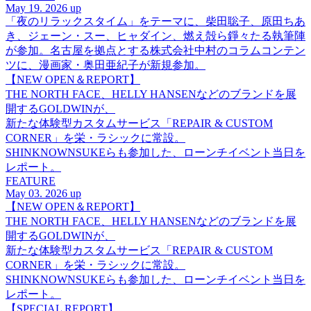
May 19. 2026 up
「夜のリラックスタイム」をテーマに、柴田聡子、原田ちあ
き、ジェーン・スー、ヒャダイン、燃え殻ら錚々たる執筆陣
が参加。名古屋を拠点とする株式会社中村のコラムコンテン
ツに、漫画家・奥田亜紀子が新規参加。
【NEW OPEN＆REPORT】
THE NORTH FACE、HELLY HANSENなどのブランドを展
開するGOLDWINが、
新たな体験型カスタムサービス「REPAIR & CUSTOM
CORNER」を栄・ラシックに常設。
SHINKNOWNSUKEらも参加した、ローンチイベント当日を
レポート。
FEATURE
May 03. 2026 up
【NEW OPEN＆REPORT】
THE NORTH FACE、HELLY HANSENなどのブランドを展
開するGOLDWINが、
新たな体験型カスタムサービス「REPAIR & CUSTOM
CORNER」を栄・ラシックに常設。
SHINKNOWNSUKEらも参加した、ローンチイベント当日を
レポート。
【SPECIAL REPORT】