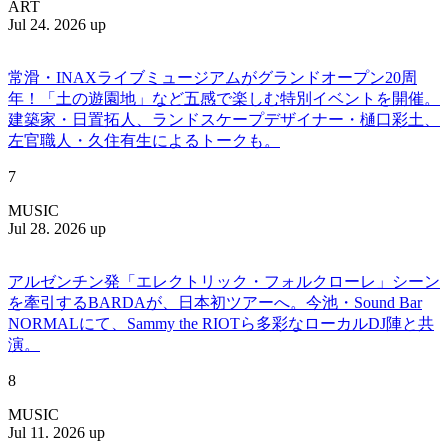
ART
Jul 24. 2026 up
常滑・INAXライブミュージアムがグランドオープン20周
年！「土の遊園地」など五感で楽しむ特別イベントを開催。
建築家・日置拓人、ランドスケープデザイナー・樋口彩土、
左官職人・久住有生によるトークも。
7
MUSIC
Jul 28. 2026 up
アルゼンチン発「エレクトリック・フォルクローレ」シーン
を牽引するBARDAが、日本初ツアーへ。今池・Sound Bar
NORMALにて、Sammy the RIOTら多彩なローカルDJ陣と共
演。
8
MUSIC
Jul 11. 2026 up