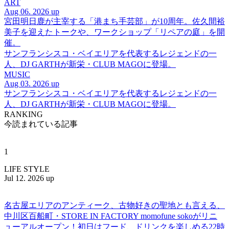
ART
Aug 06. 2026 up
宮田明日鹿が主宰する「港まち手芸部」が10周年。佐久間裕
美子を迎えたトークや、ワークショップ「リペアの庭」を開
催。
サンフランシスコ・ベイエリアを代表するレジェンドの一
人、DJ GARTHが新栄・CLUB MAGOに登場。
MUSIC
Aug 03. 2026 up
サンフランシスコ・ベイエリアを代表するレジェンドの一
人、DJ GARTHが新栄・CLUB MAGOに登場。
RANKING
今読まれている記事
1
LIFE STYLE
Jul 12. 2026 up
名古屋エリアのアンティーク、古物好きの聖地とも言える、
中川区百船町・STORE IN FACTORY momofune sokoがリニ
ューアルオープン！初日はフード、ドリンクを楽しめる22時