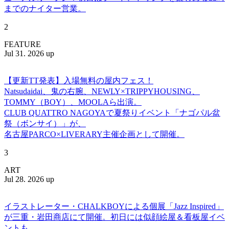
までのナイター営業。
2
FEATURE
Jul 31. 2026 up
【更新TT発表】入場無料の屋内フェス！
Natsudaidai、鬼の右腕、NEWLY×TRIPPYHOUSING、
TOMMY（BOY）、MOOLAら出演。
CLUB QUATTRO NAGOYAで夏祭りイベント「ナゴパル盆
祭（ボンサイ）」が、
名古屋PARCO×LIVERARY主催企画として開催。
3
ART
Jul 28. 2026 up
イラストレーター・CHALKBOYによる個展「Jazz Inspired」
が三重・岩田商店にて開催。初日には似顔絵屋＆看板屋イベ
ントも。