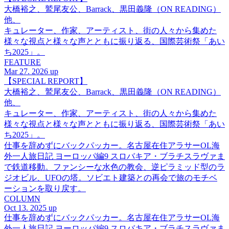
大橋裕之、鷲尾友公、Barrack、黒田義隆（ON READING）
他、
キュレーター、作家、アーティスト、街の人々から集めた
様々な視点と様々な声とともに振り返る、国際芸術祭「あい
ち2025」。
FEATURE
Mar 27. 2026 up
【SPECIAL REPORT】
大橋裕之、鷲尾友公、Barrack、黒田義隆（ON READING）
他、
キュレーター、作家、アーティスト、街の人々から集めた
様々な視点と様々な声とともに振り返る、国際芸術祭「あい
ち2025」。
仕事を辞めずにバックパッカー。名古屋在住アラサーOL海
外一人旅日記 ヨーロッパ編9 スロバキア・ブラチスラヴァま
で鉄道移動。ファンシーな水色の教会、逆ピラミッド型のラ
ジオビル、UFOの塔。ソビエト建築との再会で旅のモチベ
ーションを取り戻す。
COLUMN
Oct 13. 2025 up
仕事を辞めずにバックパッカー。名古屋在住アラサーOL海
外一人旅日記 ヨーロッパ編9 スロバキア・ブラチスラヴァま