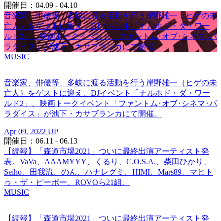
開催日：04.09 - 04.10
音楽家、俳優等、多岐に渡る活動を行う岸野雄一（ヒゲの未
亡人）をゲストに迎え、DJイベント「ナルホド・ダ・ワー
ルド2」、映画トークイベント「ファントム･オブ･シネマ･パ
ラダイス」が池下・カサブランカにて開催。
MUSIC
音楽家、俳優等、多岐に渡る活動を行う岸野雄一（ヒゲの未
亡人）をゲストに迎え、DJイベント「ナルホド・ダ・ワー
ルド2」、映画トークイベント「ファントム･オブ･シネマ･パ
ラダイス」が池下・カサブランカにて開催。
Apr 09. 2022 UP
開催日：06.11 - 06.13
【続報】「森道市場2021」ついに最終出演アーティスト発
表。VaVa、AAAMYYY、くるり、C.O.S.A.、柴田ひかり、
Seiho、田我流、のん、ハナレグミ、HIMI、Mars89、マヒト
ゥ・ザ・ピーポー、ROVOら21組。
MUSIC
【続報】「森道市場2021」ついに最終出演アーティスト発