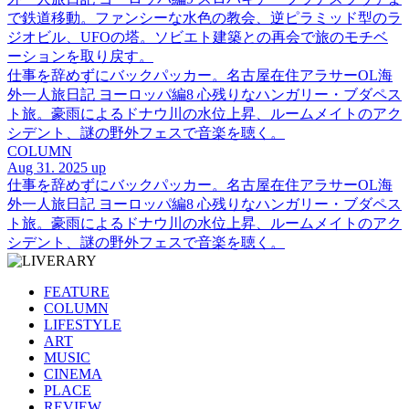
で鉄道移動。ファンシーな水色の教会、逆ピラミッド型のラ
ジオビル、UFOの塔。ソビエト建築との再会で旅のモチベ
ーションを取り戻す。
仕事を辞めずにバックパッカー。名古屋在住アラサーOL海
外一人旅日記 ヨーロッパ編8 心残りなハンガリー・ブダペス
ト旅。豪雨によるドナウ川の水位上昇、ルームメイトのアク
シデント、謎の野外フェスで音楽を聴く。
COLUMN
Aug 31. 2025 up
仕事を辞めずにバックパッカー。名古屋在住アラサーOL海
外一人旅日記 ヨーロッパ編8 心残りなハンガリー・ブダペス
ト旅。豪雨によるドナウ川の水位上昇、ルームメイトのアク
シデント、謎の野外フェスで音楽を聴く。
FEATURE
COLUMN
LIFESTYLE
ART
MUSIC
CINEMA
PLACE
REVIEW