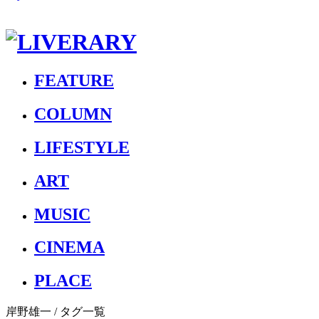
FEATURE
COLUMN
LIFESTYLE
ART
MUSIC
CINEMA
PLACE
岸野雄一
/ タグ一覧