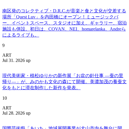
南区発のコレクティブ・D.R.C.が⾳楽と⾷と⽂化が交差する
場所「Quest Luv」を内田橋にオープン！ミュージックバ
ー、イベントスペース、スタジオに加え、ギャラリー、宿泊
施設も併設。初日は、COVAN、NEI、homarelanka、Andreら
によるライブも。
9
ART
Jul 31. 2026 up
現代美術家・植松ゆりかの新作展「お盆の針仕事 ―蚕の里
帰り―」が、みのかも文化の森にて開催。美濃加茂の養蚕文
化をもとに滞在制作した新作を発表。
10
ART
Jul 28. 2026 up
国際芸術祭「あいち」地域展開事業が犬山市内を舞台に開