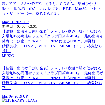
表。VaVa、AAAMYYY、くるり、C.O.S.A.、柴田ひかり、
Seiho、田我流、のん、ハナレグミ、HIMI、Mars89、マヒト
ゥ・ザ・ピーポー、ROVOら21組。
May 01. 2021 UP
開催日：03.30 - 03.31
【続報｜出演者日割り発表】メ～テレ×森道市場が仕掛ける
入場無料の商店街フェス「クラブ円頓寺2019」。最終出演者
発表は、鎮座・ZEN-LA・G.RINAによるFNCY、岸野雄一、
砂原良徳、C.O.S.A.、VIDEOTAPEMUSIC（DJ）、椿鬼奴ら
7組。
MUSIC
【続報｜出演者日割り発表】メ～テレ×森道市場が仕掛ける
入場無料の商店街フェス「クラブ円頓寺2019」。最終出演者
発表は、鎮座・ZEN-LA・G.RINAによるFNCY、岸野雄一、
砂原良徳、C.O.S.A.、VIDEOTAPEMUSIC（DJ）、椿鬼奴ら
7組。
Mar 09. 2019 UP