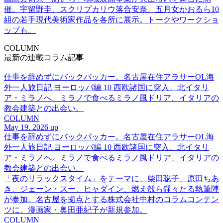
催。宇留野圭、スクリプカリウ落合安奈、五月女かおるら10
組の若手現代美術家作品を各所に展示。トークやワークショ
ップも。
COLUMN
最新の連載コラム記事
仕事を辞めずにバックパッカー。名古屋在住アラサーOL海
外一人旅日記 ヨーロッパ編 10 西欧諸国に突入、北イタリ
ア・ミラノへ。ミラノで食べるミラノ風ドリア、イタリアの
教会建築との出会い。
COLUMN
May 19. 2026 up
仕事を辞めずにバックパッカー。名古屋在住アラサーOL海
外一人旅日記 ヨーロッパ編 10 西欧諸国に突入、北イタリ
ア・ミラノへ。ミラノで食べるミラノ風ドリア、イタリアの
教会建築との出会い。
「夜のリラックスタイム」をテーマに、柴田聡子、原田ちあ
き、ジェーン・スー、ヒャダイン、燃え殻ら錚々たる執筆陣
が参加。名古屋を拠点とする株式会社中村のコラムコンテン
ツに、漫画家・奥田亜紀子が新規参加。
COLUMN