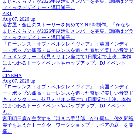
まじんくらぶ」が2026年度活動メンバーを募集。講師はグラ
フィックデザイナー・溝田尚子。
ART
Aug 07. 2026 up
名古屋・金山のストーリーを集めてZINEを制作。「かなや
まじんくらぶ」が2026年度活動メンバーを募集。講師はグラ
フィックデザイナー・溝田尚子。
『ローレンス・オブ・ベルグレイヴィア』：英国インディ
ー・ポップの孤高・ローレンスを追った奇妙で美しい音楽ド
キュメンタリー。伏見ミリオン座にて1日限定で上映。本作
にまつわるトークイベントやポップアップ、DJ イベント
も。
CINEMA
Aug 07. 2026 up
『ローレンス・オブ・ベルグレイヴィア』：英国インディ
ー・ポップの孤高・ローレンスを追った奇妙で美しい音楽ド
キュメンタリー。伏見ミリオン座にて1日限定で上映。本作
にまつわるトークイベントやポップアップ、DJ イベント
も。
宮田明日鹿が主宰する「港まち手芸部」が10周年。佐久間裕
美子を迎えたトークや、ワークショップ「リペアの庭」を開
催。