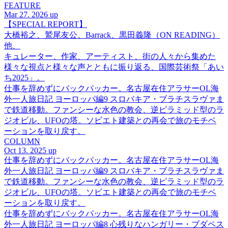
FEATURE
Mar 27. 2026 up
【SPECIAL REPORT】
大橋裕之、鷲尾友公、Barrack、黒田義隆（ON READING）
他、
キュレーター、作家、アーティスト、街の人々から集めた
様々な視点と様々な声とともに振り返る、国際芸術祭「あい
ち2025」。
仕事を辞めずにバックパッカー。名古屋在住アラサーOL海
外一人旅日記 ヨーロッパ編9 スロバキア・ブラチスラヴァま
で鉄道移動。ファンシーな水色の教会、逆ピラミッド型のラ
ジオビル、UFOの塔。ソビエト建築との再会で旅のモチベ
ーションを取り戻す。
COLUMN
Oct 13. 2025 up
仕事を辞めずにバックパッカー。名古屋在住アラサーOL海
外一人旅日記 ヨーロッパ編9 スロバキア・ブラチスラヴァま
で鉄道移動。ファンシーな水色の教会、逆ピラミッド型のラ
ジオビル、UFOの塔。ソビエト建築との再会で旅のモチベ
ーションを取り戻す。
仕事を辞めずにバックパッカー。名古屋在住アラサーOL海
外一人旅日記 ヨーロッパ編8 心残りなハンガリー・ブダペス