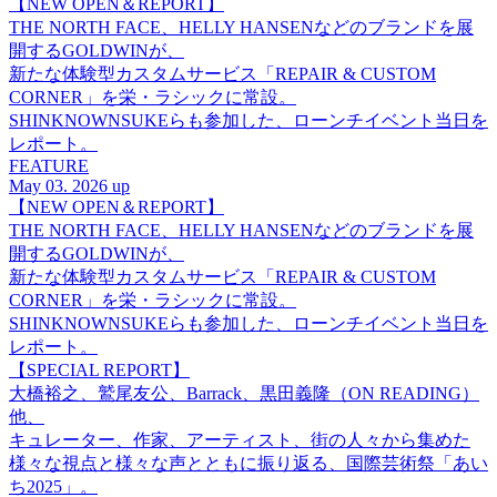
【NEW OPEN＆REPORT】
THE NORTH FACE、HELLY HANSENなどのブランドを展
開するGOLDWINが、
新たな体験型カスタムサービス「REPAIR & CUSTOM
CORNER」を栄・ラシックに常設。
SHINKNOWNSUKEらも参加した、ローンチイベント当日を
レポート。
FEATURE
May 03. 2026 up
【NEW OPEN＆REPORT】
THE NORTH FACE、HELLY HANSENなどのブランドを展
開するGOLDWINが、
新たな体験型カスタムサービス「REPAIR & CUSTOM
CORNER」を栄・ラシックに常設。
SHINKNOWNSUKEらも参加した、ローンチイベント当日を
レポート。
【SPECIAL REPORT】
大橋裕之、鷲尾友公、Barrack、黒田義隆（ON READING）
他、
キュレーター、作家、アーティスト、街の人々から集めた
様々な視点と様々な声とともに振り返る、国際芸術祭「あい
ち2025」。