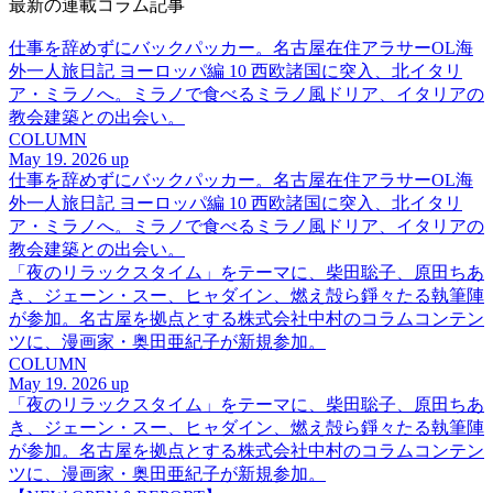
最新の連載コラム記事
仕事を辞めずにバックパッカー。名古屋在住アラサーOL海
外一人旅日記 ヨーロッパ編 10 西欧諸国に突入、北イタリ
ア・ミラノへ。ミラノで食べるミラノ風ドリア、イタリアの
教会建築との出会い。
COLUMN
May 19. 2026 up
仕事を辞めずにバックパッカー。名古屋在住アラサーOL海
外一人旅日記 ヨーロッパ編 10 西欧諸国に突入、北イタリ
ア・ミラノへ。ミラノで食べるミラノ風ドリア、イタリアの
教会建築との出会い。
「夜のリラックスタイム」をテーマに、柴田聡子、原田ちあ
き、ジェーン・スー、ヒャダイン、燃え殻ら錚々たる執筆陣
が参加。名古屋を拠点とする株式会社中村のコラムコンテン
ツに、漫画家・奥田亜紀子が新規参加。
COLUMN
May 19. 2026 up
「夜のリラックスタイム」をテーマに、柴田聡子、原田ちあ
き、ジェーン・スー、ヒャダイン、燃え殻ら錚々たる執筆陣
が参加。名古屋を拠点とする株式会社中村のコラムコンテン
ツに、漫画家・奥田亜紀子が新規参加。