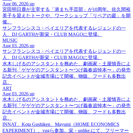
Aug 06. 2026 up
宮田明日鹿が主宰する「港まち手芸部」が10周年。佐久間裕
美子を迎えたトークや、ワークショップ「リペアの庭」を開
催。
サンフランシスコ・ベイエリアを代表するレジェンドの一
人、DJ GARTHが新栄・CLUB MAGOに登場。
MUSIC
Aug 03. 2026 up
サンフランシスコ・ベイエリアを代表するレジェンドの一
人、DJ GARTHが新栄・CLUB MAGOに登場。
水木しげるのアシスタントを務めた、劇画家・土屋慎吾によ
る新刊「ゲゲゲのアシスタント〜つげ義春追悼本〜」の発売
記念イベントが金城市場にて開催。物販、フードも多数出
店。
ART
Aug 03. 2026 up
水木しげるのアシスタントを務めた、劇画家・土屋慎吾によ
る新刊「ゲゲゲのアシスタント〜つげ義春追悼本〜」の発売
記念イベントが金城市場にて開催。物販、フードも多数出
店。
INNAT、Kota Gushiken、Mayumi（HOME ECONOMICS
EXPERIMENT）、vugら参加。栄・unlike.にて、フリーマー