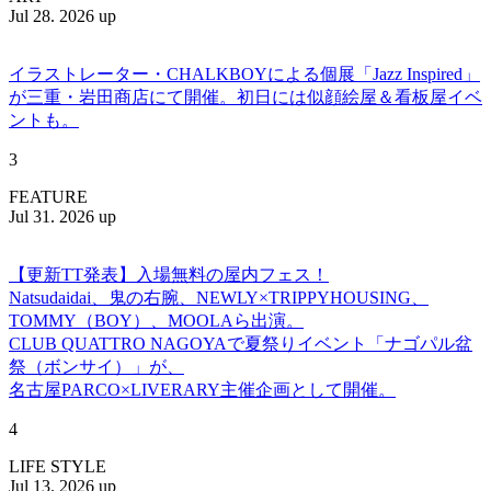
Jul 28. 2026 up
イラストレーター・CHALKBOYによる個展「Jazz Inspired」
が三重・岩田商店にて開催。初日には似顔絵屋＆看板屋イベ
ントも。
3
FEATURE
Jul 31. 2026 up
【更新TT発表】入場無料の屋内フェス！
Natsudaidai、鬼の右腕、NEWLY×TRIPPYHOUSING、
TOMMY（BOY）、MOOLAら出演。
CLUB QUATTRO NAGOYAで夏祭りイベント「ナゴパル盆
祭（ボンサイ）」が、
名古屋PARCO×LIVERARY主催企画として開催。
4
LIFE STYLE
Jul 13. 2026 up