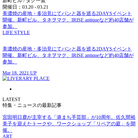
新町ビル
/ タグ一覧
開催日：03.20 - 03.21
美濃焼の産地・多治見にてパンと器を巡る2DAYSイベント
開催。新町ビル、タネヲマク、IRISE antiqueなど約40店舗が
参加。
LIFE STYLE
美濃焼の産地・多治見にてパンと器を巡る2DAYSイベント
開催。新町ビル、タネヲマク、IRISE antiqueなど約40店舗が
参加。
Mar 18. 2021 UP
LATEST
特集・ニュースの最新記事
宮田明日鹿が主宰する「港まち手芸部」が10周年。佐久間裕
美子を迎えたトークや、ワークショップ「リペアの庭」を開
催。
ART