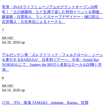
常滑・INAXライブミュージアムがグランドオープン20周
年！「土の遊園地」など五感で楽しむ特別イベントを開催。
建築家・日置拓人、ランドスケープデザイナー・樋口彩土、
左官職人・久住有生によるトークも。
7
MUSIC
Jul 28. 2026 up
アルゼンチン発「エレクトリック・フォルクローレ」シーン
を牽引するBARDAが、日本初ツアーへ。今池・Sound Bar
NORMALにて、Sammy the RIOTら多彩なローカルDJ陣と共
演。
8
MUSIC
Jul 10. 2026 up
1729、7FO、珠鬼 TAMAKI、nutsman、Ramza、狂欒