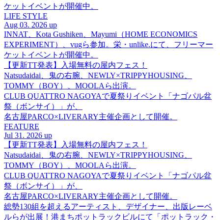
ケットイベントが開催中。
LIFE STYLE
Aug 03. 2026 up
INNAT、Kota Gushiken、Mayumi（HOME ECONOMICS
EXPERIMENT）、vugら参加。栄・unlike.にて、フリーマー
ケットイベントが開催中。
【更新TT発表】入場無料の屋内フェス！
Natsudaidai、鬼の右腕、NEWLY×TRIPPYHOUSING、
TOMMY（BOY）、MOOLAら出演。
CLUB QUATTRO NAGOYAで夏祭りイベント「ナゴパル盆
祭（ボンサイ）」が、
名古屋PARCO×LIVERARY主催企画として開催。
FEATURE
Jul 31. 2026 up
【更新TT発表】入場無料の屋内フェス！
Natsudaidai、鬼の右腕、NEWLY×TRIPPYHOUSING、
TOMMY（BOY）、MOOLAら出演。
CLUB QUATTRO NAGOYAで夏祭りイベント「ナゴパル盆
祭（ボンサイ）」が、
名古屋PARCO×LIVERARY主催企画として開催。
総勢130組を超えるアーティスト、デザイナー、出版レーベ
ルらが出展！港まちポットラックビルにて「ポットラック・