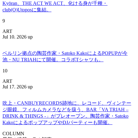
Kyōran、THE ACT WE ACT、化ける身が千種・
club(O)Utoposに集結。
9
ART
Jul 10. 2026 up
ベルリン拠点の陶芸作家・Satoko KakoによるPOPUPが今
池・NU TRIAHにて開催。コラボTシャツも。
10
ART
Jul 17. 2026 up
吹上・CANBUYRECORDS跡地に、レコード、ヴィンテー
ジ眼鏡、フィルムカメラなどを扱う、BAR「VA TRIAH –
DRINK & THINGS -」がプレオープン。陶芸作家・Satoko
KakoによるポップアップやDJパーティーも開催。
COLUMN