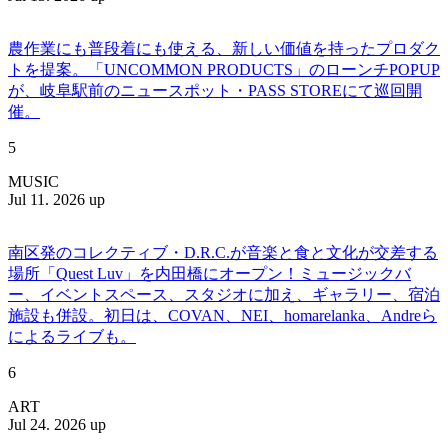
農作業にも普段着にも使える、新しい価値を持ったプロダク
トを提案。「UNCOMMON PRODUCTS」のローンチPOPUP
が、岐阜駅前のニュースポット・PASS STOREにて巡回開
催。
5
MUSIC
Jul 11. 2026 up
南区発のコレクティブ・D.R.C.が⾳楽と⾷と⽂化が交差する
場所「Quest Luv」を内田橋にオープン！ミュージックバ
ー、イベントスペース、スタジオに加え、ギャラリー、宿泊
施設も併設。初日は、COVAN、NEI、homarelanka、Andreら
によるライブも。
6
ART
Jul 24. 2026 up