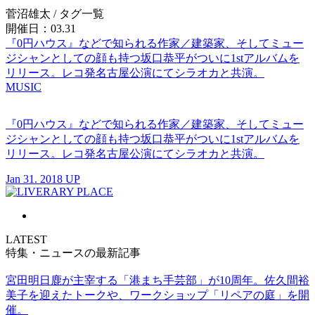
菅沼雄太
/ タグ一覧
開催日：03.31
『0円ハウス』などで知られる作家／建築家、そしてミュー
ジシャンとしての顔も持つ坂口恭平がついに1stアルバムを
リリース。レコ発名古屋公演にてシラオカと共演。
MUSIC
『0円ハウス』などで知られる作家／建築家、そしてミュー
ジシャンとしての顔も持つ坂口恭平がついに1stアルバムを
リリース。レコ発名古屋公演にてシラオカと共演。
Jan 31. 2018 UP
LATEST
特集・ニュースの最新記事
宮田明日鹿が主宰する「港まち手芸部」が10周年。佐久間裕
美子を迎えたトークや、ワークショップ「リペアの庭」を開
催。