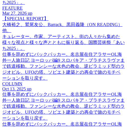
ち2025」。
FEATURE
Mar 27. 2026 up
【SPECIAL REPORT】
大橋裕之、鷲尾友公、Barrack、黒田義隆（ON READING）
他、
キュレーター、作家、アーティスト、街の人々から集めた
様々な視点と様々な声とともに振り返る、国際芸術祭「あい
ち2025」。
仕事を辞めずにバックパッカー。名古屋在住アラサーOL海
外一人旅日記 ヨーロッパ編9 スロバキア・ブラチスラヴァま
で鉄道移動。ファンシーな水色の教会、逆ピラミッド型のラ
ジオビル、UFOの塔。ソビエト建築との再会で旅のモチベ
ーションを取り戻す。
COLUMN
Oct 13. 2025 up
仕事を辞めずにバックパッカー。名古屋在住アラサーOL海
外一人旅日記 ヨーロッパ編9 スロバキア・ブラチスラヴァま
で鉄道移動。ファンシーな水色の教会、逆ピラミッド型のラ
ジオビル、UFOの塔。ソビエト建築との再会で旅のモチベ
ーションを取り戻す。
仕事を辞めずにバックパッカー。名古屋在住アラサーOL海