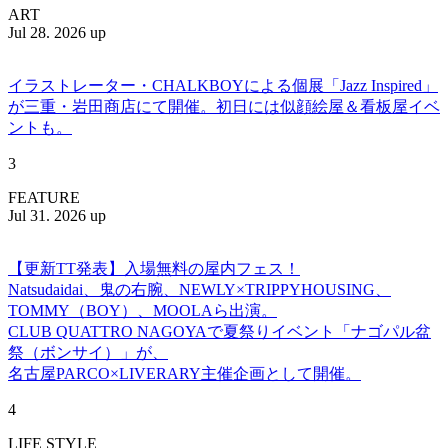
ART
Jul 28. 2026 up
イラストレーター・CHALKBOYによる個展「Jazz Inspired」
が三重・岩田商店にて開催。初日には似顔絵屋＆看板屋イベ
ントも。
3
FEATURE
Jul 31. 2026 up
【更新TT発表】入場無料の屋内フェス！
Natsudaidai、鬼の右腕、NEWLY×TRIPPYHOUSING、
TOMMY（BOY）、MOOLAら出演。
CLUB QUATTRO NAGOYAで夏祭りイベント「ナゴパル盆
祭（ボンサイ）」が、
名古屋PARCO×LIVERARY主催企画として開催。
4
LIFE STYLE