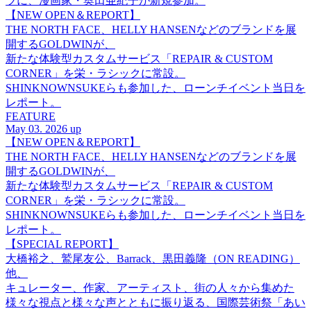
ツに、漫画家・奥田亜紀子が新規参加。
【NEW OPEN＆REPORT】
THE NORTH FACE、HELLY HANSENなどのブランドを展
開するGOLDWINが、
新たな体験型カスタムサービス「REPAIR & CUSTOM
CORNER」を栄・ラシックに常設。
SHINKNOWNSUKEらも参加した、ローンチイベント当日を
レポート。
FEATURE
May 03. 2026 up
【NEW OPEN＆REPORT】
THE NORTH FACE、HELLY HANSENなどのブランドを展
開するGOLDWINが、
新たな体験型カスタムサービス「REPAIR & CUSTOM
CORNER」を栄・ラシックに常設。
SHINKNOWNSUKEらも参加した、ローンチイベント当日を
レポート。
【SPECIAL REPORT】
大橋裕之、鷲尾友公、Barrack、黒田義隆（ON READING）
他、
キュレーター、作家、アーティスト、街の人々から集めた
様々な視点と様々な声とともに振り返る、国際芸術祭「あい