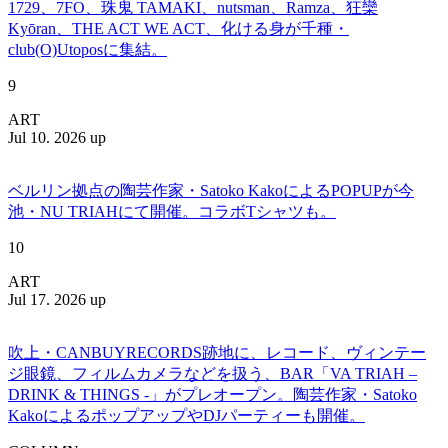
1729、7FO、珠鬼 TAMAKI、nutsman、Ramza、狂欒
Kyōran、THE ACT WE ACT、化ける身が千種・
club(O)Utoposに集結。
9
ART
Jul 10. 2026 up
ベルリン拠点の陶芸作家・Satoko KakoによるPOPUPが今
池・NU TRIAHにて開催。コラボTシャツも。
10
ART
Jul 17. 2026 up
吹上・CANBUYRECORDS跡地に、レコード、ヴィンテー
ジ眼鏡、フィルムカメラなどを扱う、BAR「VA TRIAH –
DRINK & THINGS -」がプレオープン。陶芸作家・Satoko
KakoによるポップアップやDJパーティーも開催。