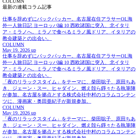
COLUMN
最新の連載コラム記事
仕事を辞めずにバックパッカー。名古屋在住アラサーOL海
外一人旅日記 ヨーロッパ編 10 西欧諸国に突入、北イタリ
ア・ミラノへ。ミラノで食べるミラノ風ドリア、イタリアの
教会建築との出会い。
COLUMN
May 19. 2026 up
仕事を辞めずにバックパッカー。名古屋在住アラサーOL海
外一人旅日記 ヨーロッパ編 10 西欧諸国に突入、北イタリ
ア・ミラノへ。ミラノで食べるミラノ風ドリア、イタリアの
教会建築との出会い。
「夜のリラックスタイム」をテーマに、柴田聡子、原田ちあ
き、ジェーン・スー、ヒャダイン、燃え殻ら錚々たる執筆陣
が参加。名古屋を拠点とする株式会社中村のコラムコンテン
ツに、漫画家・奥田亜紀子が新規参加。
COLUMN
May 19. 2026 up
「夜のリラックスタイム」をテーマに、柴田聡子、原田ちあ
き、ジェーン・スー、ヒャダイン、燃え殻ら錚々たる執筆陣
が参加。名古屋を拠点とする株式会社中村のコラムコンテン