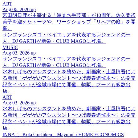
ART
Aug 06. 2026 up
宮田明日鹿が主宰する「港まち手芸部」が10周年。佐久間裕
美子を迎えたトークや、ワークショップ「リペアの庭」を開
催。
サンフランシスコ・ベイエリアを代表するレジェンドの一
人、DJ GARTHが新栄・CLUB MAGOに登場。
MUSIC
Aug 03. 2026 up
サンフランシスコ・ベイエリアを代表するレジェンドの一
人、DJ GARTHが新栄・CLUB MAGOに登場。
水木しげるのアシスタントを務めた、劇画家・土屋慎吾によ
る新刊「ゲゲゲのアシスタント〜つげ義春追悼本〜」の発売
記念イベントが金城市場にて開催。物販、フードも多数出
店。
ART
Aug 03. 2026 up
水木しげるのアシスタントを務めた、劇画家・土屋慎吾によ
る新刊「ゲゲゲのアシスタント〜つげ義春追悼本〜」の発売
記念イベントが金城市場にて開催。物販、フードも多数出
店。
INNAT、Kota Gushiken、Mayumi（HOME ECONOMICS