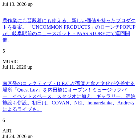
Jul 13. 2026 up
農作業にも普段着にも使える、新しい価値を持ったプロダク
トを提案。「UNCOMMON PRODUCTS」のローンチPOPUP
が、岐阜駅前のニュースポット・PASS STOREにて巡回開
催。
5
MUSIC
Jul 11. 2026 up
南区発のコレクティブ・D.R.C.が⾳楽と⾷と⽂化が交差する
場所「Quest Luv」を内田橋にオープン！ミュージックバ
ー、イベントスペース、スタジオに加え、ギャラリー、宿泊
施設も併設。初日は、COVAN、NEI、homarelanka、Andreら
によるライブも。
6
ART
Jul 24. 2026 up