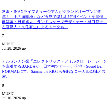
常滑・INAXライブミュージアムがグランドオープン20周
年！「土の遊園地」など五感で楽しむ特別イベントを開催。
建築家・日置拓人、ランドスケープデザイナー・樋口彩土、
左官職人・久住有生によるトークも。
7
MUSIC
Jul 28. 2026 up
アルゼンチン発「エレクトリック・フォルクローレ」シーン
を牽引するBARDAが、日本初ツアーへ。今池・Sound Bar
NORMALにて、Sammy the RIOTら多彩なローカルDJ陣と共
演。
8
MUSIC
Jul 10. 2026 up