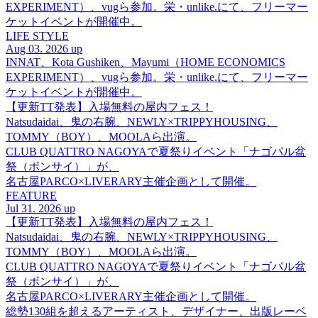
EXPERIMENT）、vugら参加。栄・unlike.にて、フリーマー
ケットイベントが開催中。
LIFE STYLE
Aug 03. 2026 up
INNAT、Kota Gushiken、Mayumi（HOME ECONOMICS
EXPERIMENT）、vugら参加。栄・unlike.にて、フリーマー
ケットイベントが開催中。
【更新TT発表】入場無料の屋内フェス！
Natsudaidai、鬼の右腕、NEWLY×TRIPPYHOUSING、
TOMMY（BOY）、MOOLAら出演。
CLUB QUATTRO NAGOYAで夏祭りイベント「ナゴパル盆
祭（ボンサイ）」が、
名古屋PARCO×LIVERARY主催企画として開催。
FEATURE
Jul 31. 2026 up
【更新TT発表】入場無料の屋内フェス！
Natsudaidai、鬼の右腕、NEWLY×TRIPPYHOUSING、
TOMMY（BOY）、MOOLAら出演。
CLUB QUATTRO NAGOYAで夏祭りイベント「ナゴパル盆
祭（ボンサイ）」が、
名古屋PARCO×LIVERARY主催企画として開催。
総勢130組を超えるアーティスト、デザイナー、出版レーベ