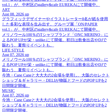
vol.1」が、中村区のgallery&cafe EUREKAにて開催中。
ART
Aug 08. 2026 up
グラフィックデザイナーやイラストレーター8名が紙を使用
した多彩な表現を生み出す。グループ展「ON/PAPER
vol.1」が、中村区のgallery&cafe EUREKAにて開催中。
メリノウール100％のTシャツブランド「ONC MERINO」に
よるPOP UPが栄・unlike.にて開催。初日は飲食出店やDJで
賑わう、夏祭りイベントも。
LIFE STYLE
Aug 07. 2026 up
メリノウール100％のTシャツブランド「ONC MERINO」に
よるPOP UPが栄・unlike.にて開催。初日は飲食出店やDJで
賑わう、夏祭りイベントも。
今池・Cane Caneと大大大の2会場を使用し、大阪のセレクト
ショップ＆ギャラリー・DELIが物販とフードのPOP UPを2
日間限定開催。
MUSIC
Aug 07. 2026 up
今池・Cane Caneと大大大の2会場を使用し、大阪のセレクト
ショップ＆ギャラリー・DELIが物販とフードのPOP UPを2
日間限定開催。