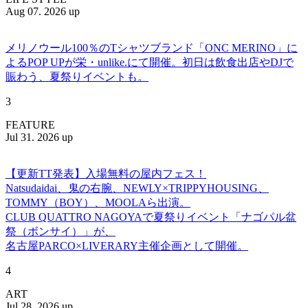
Aug 07. 2026 up
メリノウール100％のTシャツブランド「ONC MERINO」に
よるPOP UPが栄・unlike.にて開催。初日は飲食出店やDJで
賑わう、夏祭りイベントも。
3
FEATURE
Jul 31. 2026 up
【更新TT発表】入場無料の屋内フェス！
Natsudaidai、鬼の右腕、NEWLY×TRIPPYHOUSING、
TOMMY（BOY）、MOOLAら出演。
CLUB QUATTRO NAGOYAで夏祭りイベント「ナゴパル盆
祭（ボンサイ）」が、
名古屋PARCO×LIVERARY主催企画として開催。
4
ART
Jul 28. 2026 up