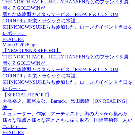
THE NORTH FACE、HELLY HANSENなどのブランドを展
開するGOLDWINが、
新たな体験型カスタムサービス「REPAIR & CUSTOM
CORNER」を栄・ラシックに常設。
SHINKNOWNSUKEらも参加した、ローンチイベント当日を
レポート。
FEATURE
May 03. 2026 up
【NEW OPEN＆REPORT】
THE NORTH FACE、HELLY HANSENなどのブランドを展
開するGOLDWINが、
新たな体験型カスタムサービス「REPAIR & CUSTOM
CORNER」を栄・ラシックに常設。
SHINKNOWNSUKEらも参加した、ローンチイベント当日を
レポート。
【SPECIAL REPORT】
大橋裕之、鷲尾友公、Barrack、黒田義隆（ON READING）
他、
キュレーター、作家、アーティスト、街の人々から集めた
様々な視点と様々な声とともに振り返る、国際芸術祭「あい
ち2025」。
FEATURE