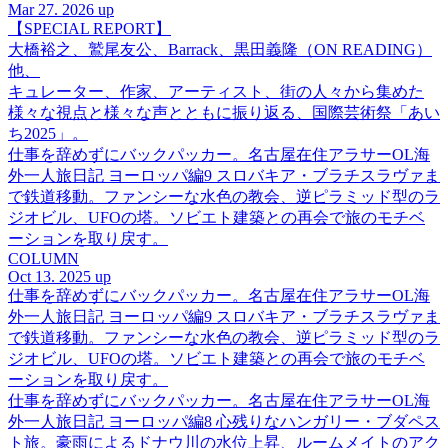
Mar 27. 2026 up
【SPECIAL REPORT】
大橋裕之、鷲尾友公、Barrack、黒田義隆（ON READING）
他、
キュレーター、作家、アーティスト、街の人々から集めた
様々な視点と様々な声とともに振り返る、国際芸術祭「あい
ち2025」。
仕事を辞めずにバックパッカー。名古屋在住アラサーOL海
外一人旅日記 ヨーロッパ編9 スロバキア・ブラチスラヴァま
で鉄道移動。ファンシーな水色の教会、逆ピラミッド型のラ
ジオビル、UFOの塔。ソビエト建築との再会で旅のモチベ
ーションを取り戻す。
COLUMN
Oct 13. 2025 up
仕事を辞めずにバックパッカー。名古屋在住アラサーOL海
外一人旅日記 ヨーロッパ編9 スロバキア・ブラチスラヴァま
で鉄道移動。ファンシーな水色の教会、逆ピラミッド型のラ
ジオビル、UFOの塔。ソビエト建築との再会で旅のモチベ
ーションを取り戻す。
仕事を辞めずにバックパッカー。名古屋在住アラサーOL海
外一人旅日記 ヨーロッパ編8 心残りなハンガリー・ブダペス
ト旅。豪雨によるドナウ川の水位上昇、ルームメイトのアク