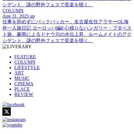
シデント、謎の野外フェスで音楽を聴く。
COLUMN
Aug 31. 2025 up
仕事を辞めずにバックパッカー。名古屋在住アラサーOL海
外一人旅日記 ヨーロッパ編8 心残りなハンガリー・ブダペス
ト旅。豪雨によるドナウ川の水位上昇、ルームメイトのアク
シデント、謎の野外フェスで音楽を聴く。
FEATURE
COLUMN
LIFESTYLE
ART
MUSIC
CINEMA
PLACE
REVIEW