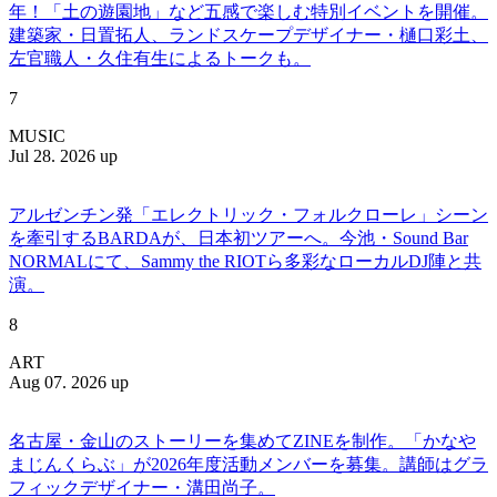
年！「土の遊園地」など五感で楽しむ特別イベントを開催。
建築家・日置拓人、ランドスケープデザイナー・樋口彩土、
左官職人・久住有生によるトークも。
7
MUSIC
Jul 28. 2026 up
アルゼンチン発「エレクトリック・フォルクローレ」シーン
を牽引するBARDAが、日本初ツアーへ。今池・Sound Bar
NORMALにて、Sammy the RIOTら多彩なローカルDJ陣と共
演。
8
ART
Aug 07. 2026 up
名古屋・金山のストーリーを集めてZINEを制作。「かなや
まじんくらぶ」が2026年度活動メンバーを募集。講師はグラ
フィックデザイナー・溝田尚子。