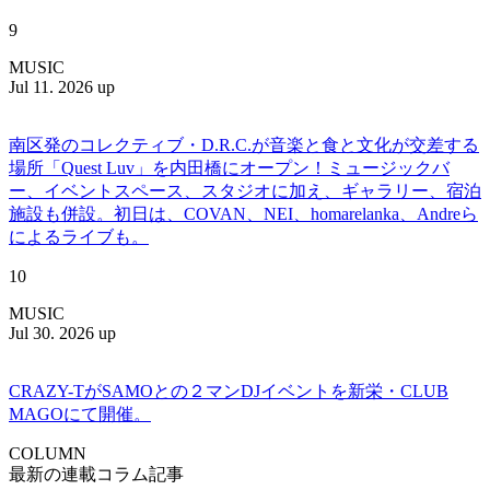
9
MUSIC
Jul 11. 2026 up
南区発のコレクティブ・D.R.C.が⾳楽と⾷と⽂化が交差する
場所「Quest Luv」を内田橋にオープン！ミュージックバ
ー、イベントスペース、スタジオに加え、ギャラリー、宿泊
施設も併設。初日は、COVAN、NEI、homarelanka、Andreら
によるライブも。
10
MUSIC
Jul 30. 2026 up
CRAZY-TがSAMOとの２マンDJイベントを新栄・CLUB
MAGOにて開催。
COLUMN
最新の連載コラム記事