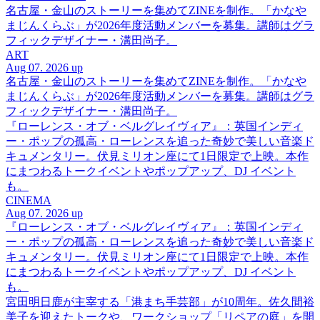
名古屋・金山のストーリーを集めてZINEを制作。「かなや
まじんくらぶ」が2026年度活動メンバーを募集。講師はグラ
フィックデザイナー・溝田尚子。
ART
Aug 07. 2026 up
名古屋・金山のストーリーを集めてZINEを制作。「かなや
まじんくらぶ」が2026年度活動メンバーを募集。講師はグラ
フィックデザイナー・溝田尚子。
『ローレンス・オブ・ベルグレイヴィア』：英国インディ
ー・ポップの孤高・ローレンスを追った奇妙で美しい音楽ド
キュメンタリー。伏見ミリオン座にて1日限定で上映。本作
にまつわるトークイベントやポップアップ、DJ イベント
も。
CINEMA
Aug 07. 2026 up
『ローレンス・オブ・ベルグレイヴィア』：英国インディ
ー・ポップの孤高・ローレンスを追った奇妙で美しい音楽ド
キュメンタリー。伏見ミリオン座にて1日限定で上映。本作
にまつわるトークイベントやポップアップ、DJ イベント
も。
宮田明日鹿が主宰する「港まち手芸部」が10周年。佐久間裕
美子を迎えたトークや、ワークショップ「リペアの庭」を開