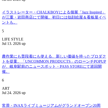
イラストレーター・CHALKBOYによる個展「Jazz Inspired」
が三重・岩田商店にて開催。初日には似顔絵屋＆看板屋イベ
ントも。
5
LIFE STYLE
Jul 13. 2026 up
農作業にも普段着にも使える、新しい価値を持ったプロダク
トを提案。「UNCOMMON PRODUCTS」のローンチPOPUP
が、岐阜駅前のニュースポット・PASS STOREにて巡回開
催。
6
ART
Jul 24. 2026 up
常滑・INAXライブミュージアムがグランドオープン20周