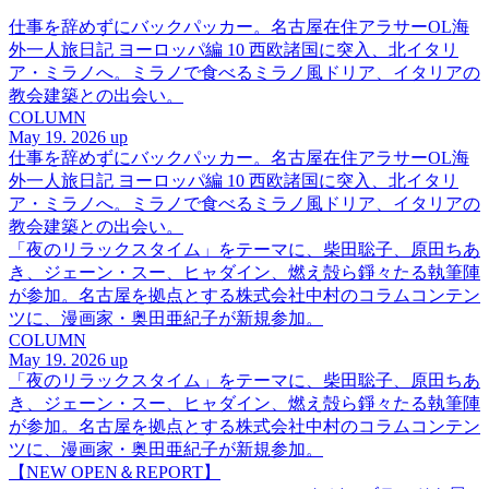
仕事を辞めずにバックパッカー。名古屋在住アラサーOL海
外一人旅日記 ヨーロッパ編 10 西欧諸国に突入、北イタリ
ア・ミラノへ。ミラノで食べるミラノ風ドリア、イタリアの
教会建築との出会い。
COLUMN
May 19. 2026 up
仕事を辞めずにバックパッカー。名古屋在住アラサーOL海
外一人旅日記 ヨーロッパ編 10 西欧諸国に突入、北イタリ
ア・ミラノへ。ミラノで食べるミラノ風ドリア、イタリアの
教会建築との出会い。
「夜のリラックスタイム」をテーマに、柴田聡子、原田ちあ
き、ジェーン・スー、ヒャダイン、燃え殻ら錚々たる執筆陣
が参加。名古屋を拠点とする株式会社中村のコラムコンテン
ツに、漫画家・奥田亜紀子が新規参加。
COLUMN
May 19. 2026 up
「夜のリラックスタイム」をテーマに、柴田聡子、原田ちあ
き、ジェーン・スー、ヒャダイン、燃え殻ら錚々たる執筆陣
が参加。名古屋を拠点とする株式会社中村のコラムコンテン
ツに、漫画家・奥田亜紀子が新規参加。
【NEW OPEN＆REPORT】