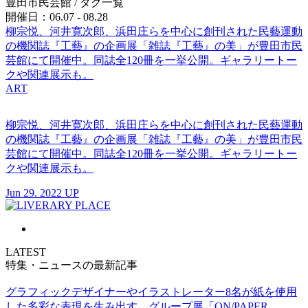
豊田市民芸館
/ タグ一覧
開催日：06.07 - 08.28
柳宗悦、河井寛次郎、浜田庄らを中心に創刊された民藝運動
の機関誌『工藝』の企画展「雑誌『工藝』の美」が豊田市民
芸館にて開催中。同誌全120冊を一挙公開。ギャラリートー
クや関連展示も。
ART
柳宗悦、河井寛次郎、浜田庄らを中心に創刊された民藝運動
の機関誌『工藝』の企画展「雑誌『工藝』の美」が豊田市民
芸館にて開催中。同誌全120冊を一挙公開。ギャラリートー
クや関連展示も。
Jun 29. 2022 UP
LATEST
特集・ニュースの最新記事
グラフィックデザイナーやイラストレーター8名が紙を使用
した多彩な表現を生み出す。グループ展「ON/PAPER