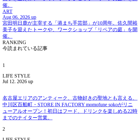
催。
ART
Aug 06. 2026 up
宮田明日鹿が主宰する「港まち手芸部」が10周年。佐久間裕
美子を迎えたトークや、ワークショップ「リペアの庭」を開
催。
RANKING
今読まれている記事
1
LIFE STYLE
Jul 12. 2026 up
名古屋エリアのアンティーク、古物好きの聖地とも言える、
中川区百船町・STORE IN FACTORY momofune sokoがリニ
ューアルオープン！初日はフード、ドリンクを楽しめる22時
までのナイター営業。
2
LIFE STYLE