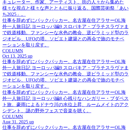
キュレーター、作家、アーティスト、街の人々から集めた
様々な視点と様々な声とともに振り返る、国際芸術祭「あい
ち2025」。
仕事を辞めずにバックパッカー。名古屋在住アラサーOL海
外一人旅日記 ヨーロッパ編9 スロバキア・ブラチスラヴァま
で鉄道移動。ファンシーな水色の教会、逆ピラミッド型のラ
ジオビル、UFOの塔。ソビエト建築との再会で旅のモチベ
ーションを取り戻す。
COLUMN
Oct 13. 2025 up
仕事を辞めずにバックパッカー。名古屋在住アラサーOL海
外一人旅日記 ヨーロッパ編9 スロバキア・ブラチスラヴァま
で鉄道移動。ファンシーな水色の教会、逆ピラミッド型のラ
ジオビル、UFOの塔。ソビエト建築との再会で旅のモチベ
ーションを取り戻す。
仕事を辞めずにバックパッカー。名古屋在住アラサーOL海
外一人旅日記 ヨーロッパ編8 心残りなハンガリー・ブダペス
ト旅。豪雨によるドナウ川の水位上昇、ルームメイトのアク
シデント、謎の野外フェスで音楽を聴く。
COLUMN
Aug 31. 2025 up
仕事を辞めずにバックパッカー。名古屋在住アラサーOL海