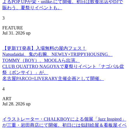
よるPOP UPが栄・unlike.にて開催。初日は飲食出店やDJで
賑わう、夏祭りイベントも。
3
FEATURE
Jul 31. 2026 up
【更新TT発表】入場無料の屋内フェス！
Natsudaidai、鬼の右腕、NEWLY×TRIPPYHOUSING、
TOMMY（BOY）、MOOLAら出演。
CLUB QUATTRO NAGOYAで夏祭りイベント「ナゴパル盆
祭（ボンサイ）」が、
名古屋PARCO×LIVERARY主催企画として開催。
4
ART
Jul 28. 2026 up
イラストレーター・CHALKBOYによる個展「Jazz Inspired」
が三重・岩田商店にて開催。初日には似顔絵屋＆看板屋イベ