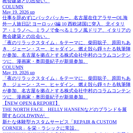
教会建築との出会い。
COLUMN
May 19. 2026 up
仕事を辞めずにバックパッカー。名古屋在住アラサーOL海
外一人旅日記 ヨーロッパ編 10 西欧諸国に突入、北イタリ
ア・ミラノへ。ミラノで食べるミラノ風ドリア、イタリアの
教会建築との出会い。
「夜のリラックスタイム」をテーマに、柴田聡子、原田ちあ
き、ジェーン・スー、ヒャダイン、燃え殻ら錚々たる執筆陣
が参加。名古屋を拠点とする株式会社中村のコラムコンテン
ツに、漫画家・奥田亜紀子が新規参加。
COLUMN
May 19. 2026 up
「夜のリラックスタイム」をテーマに、柴田聡子、原田ちあ
き、ジェーン・スー、ヒャダイン、燃え殻ら錚々たる執筆陣
が参加。名古屋を拠点とする株式会社中村のコラムコンテン
ツに、漫画家・奥田亜紀子が新規参加。
【NEW OPEN＆REPORT】
THE NORTH FACE、HELLY HANSENなどのブランドを展
開するGOLDWINが、
新たな体験型カスタムサービス「REPAIR & CUSTOM
CORNER」を栄・ラシックに常設。