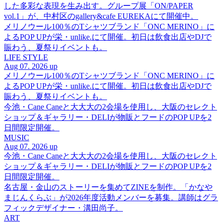
した多彩な表現を生み出す。グループ展「ON/PAPER
vol.1」が、中村区のgallery&cafe EUREKAにて開催中。
メリノウール100％のTシャツブランド「ONC MERINO」に
よるPOP UPが栄・unlike.にて開催。初日は飲食出店やDJで
賑わう、夏祭りイベントも。
LIFE STYLE
Aug 07. 2026 up
メリノウール100％のTシャツブランド「ONC MERINO」に
よるPOP UPが栄・unlike.にて開催。初日は飲食出店やDJで
賑わう、夏祭りイベントも。
今池・Cane Caneと大大大の2会場を使用し、大阪のセレクト
ショップ＆ギャラリー・DELIが物販とフードのPOP UPを2
日間限定開催。
MUSIC
Aug 07. 2026 up
今池・Cane Caneと大大大の2会場を使用し、大阪のセレクト
ショップ＆ギャラリー・DELIが物販とフードのPOP UPを2
日間限定開催。
名古屋・金山のストーリーを集めてZINEを制作。「かなや
まじんくらぶ」が2026年度活動メンバーを募集。講師はグラ
フィックデザイナー・溝田尚子。
ART