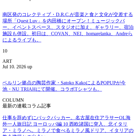
南区発のコレクティブ・D.R.C.が⾳楽と⾷と⽂化が交差する
場所「Quest Luv」を内田橋にオープン！ミュージックバ
ー、イベントスペース、スタジオに加え、ギャラリー、宿泊
施設も併設。初日は、COVAN、NEI、homarelanka、Andreら
によるライブも。
10
ART
Jul 10. 2026 up
ベルリン拠点の陶芸作家・Satoko KakoによるPOPUPが今
池・NU TRIAHにて開催。コラボTシャツも。
COLUMN
最新の連載コラム記事
仕事を辞めずにバックパッカー。名古屋在住アラサーOL海
外一人旅日記 ヨーロッパ編 10 西欧諸国に突入、北イタリ
ア・ミラノへ。ミラノで食べるミラノ風ドリア、イタリアの