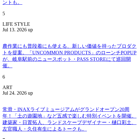
ントも。
5
LIFE STYLE
Jul 13. 2026 up
農作業にも普段着にも使える、新しい価値を持ったプロダク
トを提案。「UNCOMMON PRODUCTS」のローンチPOPUP
が、岐阜駅前のニュースポット・PASS STOREにて巡回開
催。
6
ART
Jul 24. 2026 up
常滑・INAXライブミュージアムがグランドオープン20周
年！「土の遊園地」など五感で楽しむ特別イベントを開催。
建築家・日置拓人、ランドスケープデザイナー・樋口彩土、
左官職人・久住有生によるトークも。