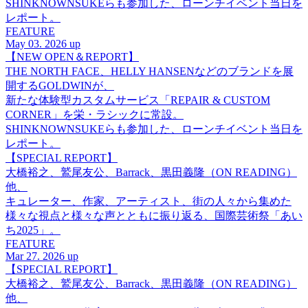
SHINKNOWNSUKEらも参加した、ローンチイベント当日を
レポート。
FEATURE
May 03. 2026 up
【NEW OPEN＆REPORT】
THE NORTH FACE、HELLY HANSENなどのブランドを展
開するGOLDWINが、
新たな体験型カスタムサービス「REPAIR & CUSTOM
CORNER」を栄・ラシックに常設。
SHINKNOWNSUKEらも参加した、ローンチイベント当日を
レポート。
【SPECIAL REPORT】
大橋裕之、鷲尾友公、Barrack、黒田義隆（ON READING）
他、
キュレーター、作家、アーティスト、街の人々から集めた
様々な視点と様々な声とともに振り返る、国際芸術祭「あい
ち2025」。
FEATURE
Mar 27. 2026 up
【SPECIAL REPORT】
大橋裕之、鷲尾友公、Barrack、黒田義隆（ON READING）
他、