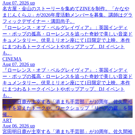
Aug 07. 2026 up
名古屋・金山のストーリーを集めてZINEを制作。「かなや
まじんくらぶ」が2026年度活動メンバーを募集。講師はグラ
フィックデザイナー・溝田尚子。
『ローレンス・オブ・ベルグレイヴィア』：英国インディ
ー・ポップの孤高・ローレンスを追った奇妙で美しい音楽ド
キュメンタリー。伏見ミリオン座にて1日限定で上映。本作
にまつわるトークイベントやポップアップ、DJ イベント
も。
CINEMA
Aug 07. 2026 up
『ローレンス・オブ・ベルグレイヴィア』：英国インディ
ー・ポップの孤高・ローレンスを追った奇妙で美しい音楽ド
キュメンタリー。伏見ミリオン座にて1日限定で上映。本作
にまつわるトークイベントやポップアップ、DJ イベント
も。
宮田明日鹿が主宰する「港まち手芸部」が10周年。佐久間裕
美子を迎えたトークや、ワークショップ「リペアの庭」を開
催。
ART
Aug 06. 2026 up
宮田明日鹿が主宰する「港まち手芸部」が10周年。佐久間裕