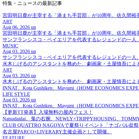
特集・ニュースの最新記事
宮田明日鹿が主宰する「港まち手芸部」が10周年。佐久間
ART
Aug 06. 2026 up
宮田明日鹿が主宰する「港まち手芸部」が10周年。佐久間
サンフランシスコ・ベイエリアを代表するレジェンドの一人、DJ 
MUSIC
Aug 03. 2026 up
サンフランシスコ・ベイエリアを代表するレジェンドの一人、DJ 
水木しげるのアシスタントを務めた、劇画家・土屋慎吾によ
ART
Aug 03. 2026 up
水木しげるのアシスタントを務めた、劇画家・土屋慎吾によ
INNAT、Kota Gushiken、Mayumi（HOME ECONOM
LIFE STYLE
Aug 03. 2026 up
INNAT、Kota Gushiken、Mayumi（HOME ECONOM
【更新TT発表】入場無料の屋内フェス！
Natsudaidai、鬼の右腕、NEWLY×TRIPPYHOUSING、T
CLUB QUATTRO NAGOYAで夏祭りイベント「ナゴパル
名古屋PARCO×LIVERARY主催企画として開催。
FEATURE