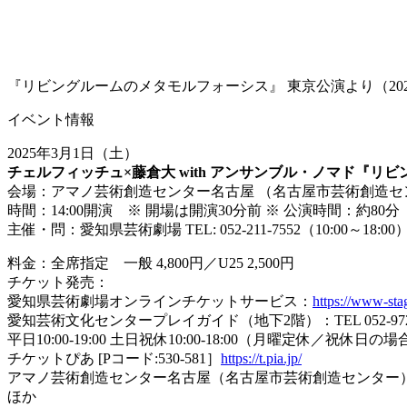
『リビングルームのメタモルフォーシス』 東京公演より（2024
イベント情報
2025年3月1日（土）
チェルフィッチュ×藤倉大 with アンサンブル・ノマド『リ
会場：アマノ芸術創造センター名古屋 （名古屋市芸術創造セ
時間：14:00開演 ※ 開場は開演30分前 ※ 公演時間：約80
主催・問：愛知県芸術劇場 TEL: 052-211-7552（10:00～18:00
料金：全席指定 一般 4,800円／U25 2,500円
チケット発売：
愛知県芸術劇場オンラインチケットサービス：
https://www-stag
愛知芸術文化センタープレイガイド（地下2階）：TEL 052-972-
平日10:00-19:00 土日祝休10:00-18:00（月曜定休／祝休
チケットぴあ [Pコード:530-581］
https://t.pia.jp/
アマノ芸術創造センター名古屋（名古屋市芸術創造センター）：TEL 
ほか