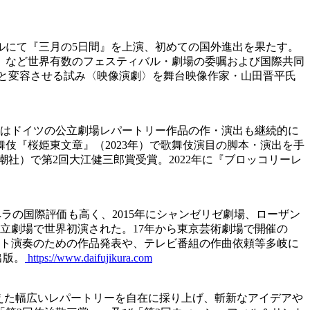
ールにて『三月の5日間』を上演、初めての国外進出を果たす。
）など世界有数のフェスティバル・劇場の委嘱および国際共同
と変容させる試み〈映像演劇〉を舞台映像作家・山田晋平氏
からはドイツの公立劇場レパートリー作品の作・演出も継続的に
伎『桜姫東文章』（2023年）で歌舞伎演目の脚本・演出を手
社）で第2回大江健三郎賞受賞。2022年に『ブロッコリーレ
ラの国際評価も高く、2015年にシャンゼリゼ劇場、ローザン
立劇場で世界初演された。17年から東京芸術劇場で開催の
ート演奏のための作品発表や、テレビ番組の作曲依頼等多岐に
出版。
https://www.daifujikura.com
超えた幅広いレパートリーを自在に採り上げ、斬新なアイデアや