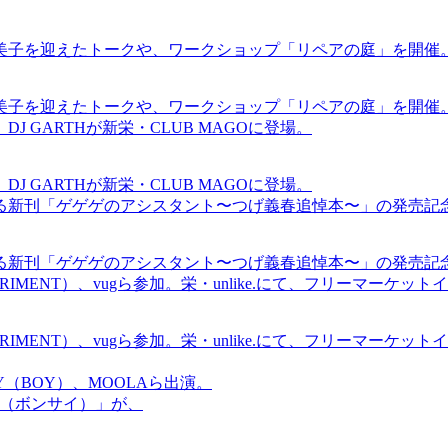
裕美子を迎えたトークや、ワークショップ「リペアの庭」を開催
裕美子を迎えたトークや、ワークショップ「リペアの庭」を開催
GARTHが新栄・CLUB MAGOに登場。
GARTHが新栄・CLUB MAGOに登場。
る新刊「ゲゲゲのアシスタント〜つげ義春追悼本〜」の発売記
る新刊「ゲゲゲのアシスタント〜つげ義春追悼本〜」の発売記
ICS EXPERIMENT）、vugら参加。栄・unlike.にて、フリーマー
ICS EXPERIMENT）、vugら参加。栄・unlike.にて、フリーマー
OMMY（BOY）、MOOLAら出演。
盆祭（ボンサイ）」が、