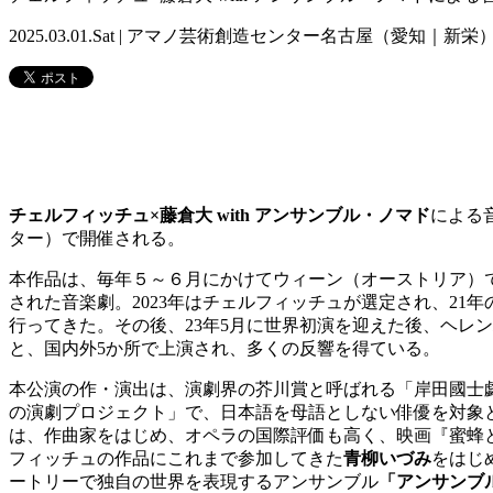
2025.03.01.Sat | アマノ芸術創造センター名古屋（愛知｜新栄
チェルフィッチュ×藤倉大 with アンサンブル・ノマド
による
ター）で開催される。
本作品は、毎年５～６月にかけてウィーン（オーストリア）
された音楽劇。2023年はチェルフィッチュが選定され、2
行ってきた。その後、23年5月に世界初演を迎えた後、ヘレ
と、国内外5か所で上演され、多くの反響を得ている。
本公演の作・演出は、演劇界の芥川賞と呼ばれる「岸田國士
の演劇プロジェクト」で、日本語を母語としない俳優を対象
は、作曲家をはじめ、オペラの国際評価も高く、映画『蜜蜂と
フィッチュの作品にこれまで参加してきた
青柳いづみ
をはじ
ートリーで独自の世界を表現するアンサンブル
「アンサンブ