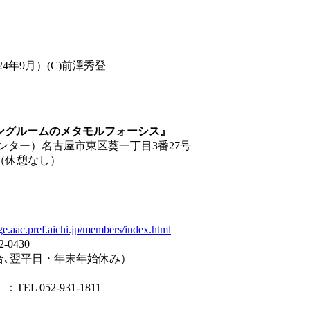
年9月）(C)前澤秀登
ビングルームのメタモルフォーシス』
ンター）名古屋市東区葵一丁目3番27号
分（休憩なし）
）
e.aac.pref.aichi.jp/members/index.html
0430
日の場合､翌平日・年末年始休み）
052-931-1811