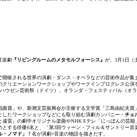
）
音楽劇
『リビングルームのメタモルフォーシス』
が、3月1日
で開催される世界の演劇・ダンス・オペラなどの芸術作品が集
1年のクリエーションワークショップやワークインプログレス公
ンハウゼン芸術祭（ドイツ）、オランダ・フェスティバル（オ
戯曲賞」や、新潮文芸振興会が主催する文学賞「三島由紀夫賞
としたワークショップなどにも取り組む演劇カンパニー・
チェ
遠雷』の劇中オリジナル楽曲やNHK Eテレ「にっぽんの芸能
めとする俳優6名と、「第3回ウィーン・フィル＆サントリー音
ル・ノマド」
７名が演劇×音楽の物語を描きだす。