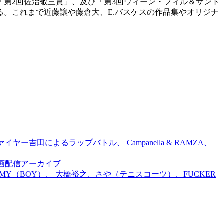
第2回佐治敬三賞」、及び「第3回ウィーン・フィル＆サント
る。これまで近藤譲や藤倉大、E.バスケスの作品集やオリジナ
吉田によるラップバトル、 Campanella & RAMZA、
前特別企画配信アーカイブ
TOMMY（BOY）、 大橋裕之、さや（テニスコーツ）、FUCKER