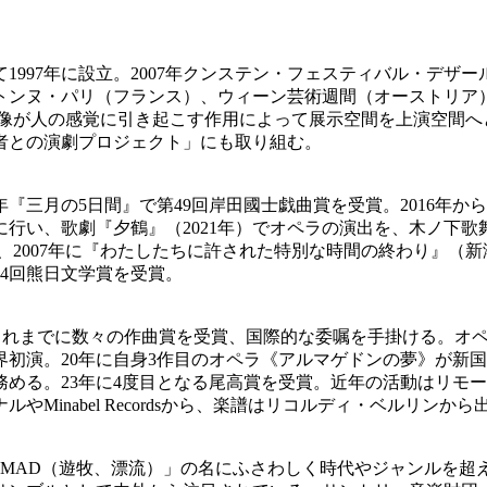
997年に設立。2007年クンステン・フェスティバル・デザ
ートンヌ・パリ（フランス）、ウィーン芸術週間（オーストリア
映像が人の感覚に引き起こす作用によって展示空間を上演空間へ
話者との演劇プロジェクト」にも取り組む。
年『三月の5日間』で第49回岸田國士戯曲賞を受賞。2016年
行い、歌劇『夕鶴』（2021年）でオペラの演出を、木ノ下歌舞
2007年に『わたしたちに許された特別な時間の終わり』（新潮
64回熊日文学賞を受賞。
。これまでに数々の作曲賞を受賞、国際的な委嘱を手掛ける。オペ
初演。20年に自身3作目のオペラ《アルマゲドンの夢》が新国
める。23年に4度目となる尾高賞を受賞。近年の活動はリモ
inabel Recordsから、楽譜はリコルディ・ベルリンから
NOMAD（遊牧、漂流）」の名にふさわしく時代やジャンルを