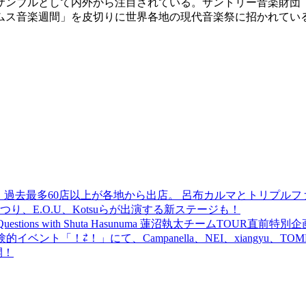
サンブルとして内外から注目されている。サントリー音楽財団「
アムス音楽週間」を皮切りに世界各地の現代音楽祭に招かれてい
 過去最多60店以上が各地から出店。 呂布カルマとトリプルファイヤー
食品まつり、E.O.U、Kotsuらが出演する新ステージも！
uestions with Shuta Hasunuma 蓮沼執太チームTOUR直
ベント「！⇄！」にて、Campanella、NEI、xiangyu、
開！