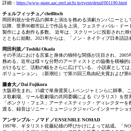
詳細：
https://www-stage.aac.pref.aichi.jp/event/detail/001190.html
チェルフィッチュ／chelfitsch
岡田利規が全作品の脚本と演出を務める演劇カンパニーとして1
以降、世界90都市以上で作品を上演。フェスティバル・ド
製作による創作も多数。 近年は、スクリーンに投影された
とともに始動。2021年からは、「ノン・ネイティブ日本語
岡田利規／Toshiki Okada
その手法における言葉と身体の独特な関係が注目され、2005
務める。近年は様々な分野のアーティストとの協働を積極的に
がけるなど、活動の幅をさらに広げている。 小説家としては、
ボリューション』（新潮社）で第35回三島由紀夫賞および第
藤倉大／Dai Fujikura
大阪府生まれ。15歳で単身渡英しJ.ベンジャミンらに師事
ヌ歌劇場、リール歌劇場の共同委嘱による《ソラリス》を世界
「ボンクリ・フェス」アーティスティック・ディレクターを務
渡る。録音はソニー・ミュージックジャパンインターナショナルやM
アンサンブル・ノマド ／ENSENBLE NOMAD
1997年、ギタリスト佐藤紀雄の呼びかけによって結成。「