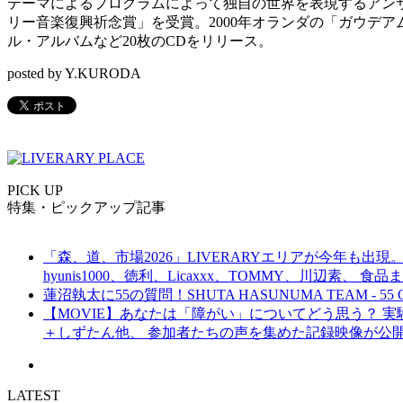
テーマによるプログラムによって独自の世界を表現するアン
リー音楽復興祈念賞」を受賞。2000年オランダの「ガウデ
ル・アルバムなど20枚のCDをリリース。
posted by Y.KURODA
PICK UP
特集・ピックアップ記事
「森、道、市場2026」LIVERARYエリアが今年も出現。
hyunis1000、徳利、Licaxxx、TOMMY、川辺素、 
蓮沼執太に55の質問！SHUTA HASUNUMA TEAM - 55 Q
【MOVIE】あなたは「障がい」についてどう思う？ 実験的イ
＋しずたん他、 参加者たちの声を集めた記録映像が公
LATEST