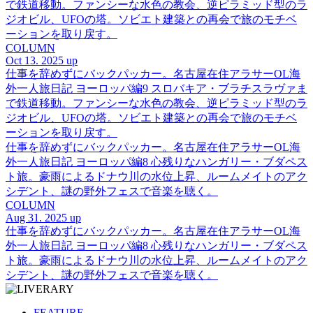
で鉄道移動。ファンシーな水色の教会、逆ピラミッド型のラ
ジオビル、UFOの塔。ソビエト建築との再会で旅のモチベ
ーションを取り戻す。
COLUMN
Oct 13. 2025 up
仕事を辞めずにバックパッカー。名古屋在住アラサーOL海
外一人旅日記 ヨーロッパ編9 スロバキア・ブラチスラヴァま
で鉄道移動。ファンシーな水色の教会、逆ピラミッド型のラ
ジオビル、UFOの塔。ソビエト建築との再会で旅のモチベ
ーションを取り戻す。
仕事を辞めずにバックパッカー。名古屋在住アラサーOL海
外一人旅日記 ヨーロッパ編8 心残りなハンガリー・ブダペス
ト旅。豪雨によるドナウ川の水位上昇、ルームメイトのアク
シデント、謎の野外フェスで音楽を聴く。
COLUMN
Aug 31. 2025 up
仕事を辞めずにバックパッカー。名古屋在住アラサーOL海
外一人旅日記 ヨーロッパ編8 心残りなハンガリー・ブダペス
ト旅。豪雨によるドナウ川の水位上昇、ルームメイトのアク
シデント、謎の野外フェスで音楽を聴く。
FEATURE