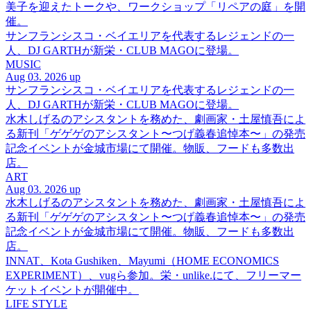
美子を迎えたトークや、ワークショップ「リペアの庭」を開
催。
サンフランシスコ・ベイエリアを代表するレジェンドの一
人、DJ GARTHが新栄・CLUB MAGOに登場。
MUSIC
Aug 03. 2026 up
サンフランシスコ・ベイエリアを代表するレジェンドの一
人、DJ GARTHが新栄・CLUB MAGOに登場。
水木しげるのアシスタントを務めた、劇画家・土屋慎吾によ
る新刊「ゲゲゲのアシスタント〜つげ義春追悼本〜」の発売
記念イベントが金城市場にて開催。物販、フードも多数出
店。
ART
Aug 03. 2026 up
水木しげるのアシスタントを務めた、劇画家・土屋慎吾によ
る新刊「ゲゲゲのアシスタント〜つげ義春追悼本〜」の発売
記念イベントが金城市場にて開催。物販、フードも多数出
店。
INNAT、Kota Gushiken、Mayumi（HOME ECONOMICS
EXPERIMENT）、vugら参加。栄・unlike.にて、フリーマー
ケットイベントが開催中。
LIFE STYLE