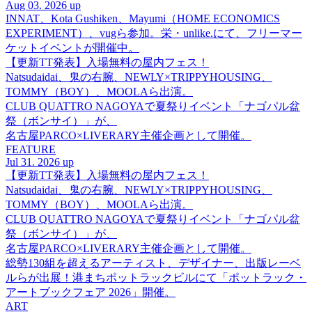
Aug 03. 2026 up
INNAT、Kota Gushiken、Mayumi（HOME ECONOMICS
EXPERIMENT）、vugら参加。栄・unlike.にて、フリーマー
ケットイベントが開催中。
【更新TT発表】入場無料の屋内フェス！
Natsudaidai、鬼の右腕、NEWLY×TRIPPYHOUSING、
TOMMY（BOY）、MOOLAら出演。
CLUB QUATTRO NAGOYAで夏祭りイベント「ナゴパル盆
祭（ボンサイ）」が、
名古屋PARCO×LIVERARY主催企画として開催。
FEATURE
Jul 31. 2026 up
【更新TT発表】入場無料の屋内フェス！
Natsudaidai、鬼の右腕、NEWLY×TRIPPYHOUSING、
TOMMY（BOY）、MOOLAら出演。
CLUB QUATTRO NAGOYAで夏祭りイベント「ナゴパル盆
祭（ボンサイ）」が、
名古屋PARCO×LIVERARY主催企画として開催。
総勢130組を超えるアーティスト、デザイナー、出版レーベ
ルらが出展！港まちポットラックビルにて「ポットラック・
アートブックフェア 2026」開催。
ART