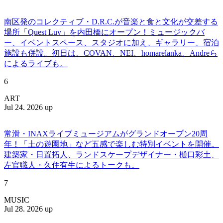
南区発のコレクティブ・D.R.C.が⾳楽と⾷と⽂化が交差する
場所「Quest Luv」を内田橋にオープン！ミュージックバ
ー、イベントスペース、スタジオに加え、ギャラリー、宿泊
施設も併設。初日は、COVAN、NEI、homarelanka、Andreら
によるライブも。
6
ART
Jul 24. 2026 up
常滑・INAXライブミュージアムがグランドオープン20周
年！「土の遊園地」など五感で楽しむ特別イベントを開催。
建築家・日置拓人、ランドスケープデザイナー・樋口彩土、
左官職人・久住有生によるトークも。
7
MUSIC
Jul 28. 2026 up