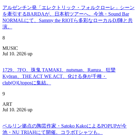
アルゼンチン発「エレクトリック・フォルクローレ」シーン
を牽引するBARDAが、日本初ツアーへ。今池・Sound Bar
NORMALにて、Sammy the RIOTら多彩なローカルDJ陣と共
演。
8
MUSIC
Jul 10. 2026 up
1729、7FO、珠鬼 TAMAKI、nutsman、Ramza、狂欒
Kyōran、THE ACT WE ACT、化ける身が千種・
club(O)Utoposに集結。
9
ART
Jul 10. 2026 up
ベルリン拠点の陶芸作家・Satoko KakoによるPOPUPが今
池・NU TRIAHにて開催。コラボTシャツも。