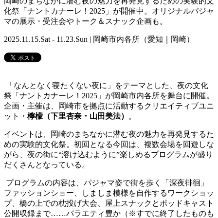
岡崎のまちなかに潜む夜の魅力を再発見するための実験的文
化祭「ナントカナーレ！2025」が開催中。オリジナルパジャ
マの展示・受注会やトーク＆スナック企画も。
2025.11.15.Sat - 11.23.Sun | 岡崎市内各所（愛知｜岡崎）
「なんとなく寝たくない夜に」をテーマとした、夜の文化
祭「ナントカナーレ！2025」が岡崎市内各所を舞台に開催。
企画・主催は、岡崎市を拠点に活動するクリエイティブユニ
ット・
檸檬（下里杏奈・山田美法）
。
イベントは、岡崎のまちなかに潜む夜の魅力を再発見するた
めの実験的文化祭。初回となる今回は、複数会場を回遊しな
がら、夜の街に“溶け込むように”楽しめるプログラムが盛り
だくさんとなっている。
プログラムの内容は、パジャマ姿で街を歩く「深夜徘徊」
ファッションショー、しましま模様を自作するワークショッ
プ、橋の上での枕投げ大会、屋上スナックとポッドキャスト
公開収録まで……バラエティ豊か（※すでに終了したものも