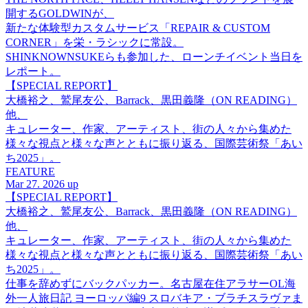
開するGOLDWINが、
新たな体験型カスタムサービス「REPAIR & CUSTOM
CORNER」を栄・ラシックに常設。
SHINKNOWNSUKEらも参加した、ローンチイベント当日を
レポート。
【SPECIAL REPORT】
大橋裕之、鷲尾友公、Barrack、黒田義隆（ON READING）
他、
キュレーター、作家、アーティスト、街の人々から集めた
様々な視点と様々な声とともに振り返る、国際芸術祭「あい
ち2025」。
FEATURE
Mar 27. 2026 up
【SPECIAL REPORT】
大橋裕之、鷲尾友公、Barrack、黒田義隆（ON READING）
他、
キュレーター、作家、アーティスト、街の人々から集めた
様々な視点と様々な声とともに振り返る、国際芸術祭「あい
ち2025」。
仕事を辞めずにバックパッカー。名古屋在住アラサーOL海
外一人旅日記 ヨーロッパ編9 スロバキア・ブラチスラヴァま