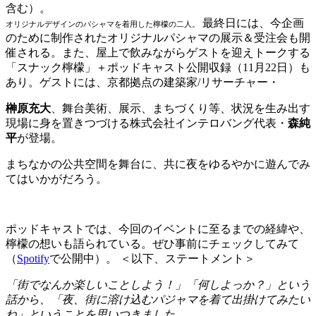
含む）。
最終日には、今企画
オリジナルデザインのパシャマを着用した檸檬の二人。
のために制作されたオリジナルパシャマの展示＆受注会も開
催される。また、屋上で飲みながらゲストを迎えトークする
「スナック檸檬」＋ポッドキャスト公開収録（11月22日）も
あり。ゲストには、京都拠点の建築家/リサーチャー・
榊原充大
、舞台美術、展示、まちづくり等、状況を生み出す
現場に身を置きつづける株式会社インテロバング代表・
森純
平
が登場。
まちなかの公共空間を舞台に、共に夜をゆるやかに遊んでみ
てはいかがだろう。
ポッドキャストでは、今回のイベントに至るまでの経緯や、
檸檬の想いも語られている。ぜひ事前にチェックしてみて
（
Spotify
で公開中）。 ＜以下、ステートメント＞
「街でなんか楽しいことしよう！」「何しよっか？」という
話から、「夜、街に溶け込むパジャマを着て出掛けてみたい
ね」ということを思いつきました。