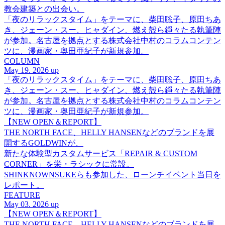
教会建築との出会い。
「夜のリラックスタイム」をテーマに、柴田聡子、原田ちあ
き、ジェーン・スー、ヒャダイン、燃え殻ら錚々たる執筆陣
が参加。名古屋を拠点とする株式会社中村のコラムコンテン
ツに、漫画家・奥田亜紀子が新規参加。
COLUMN
May 19. 2026 up
「夜のリラックスタイム」をテーマに、柴田聡子、原田ちあ
き、ジェーン・スー、ヒャダイン、燃え殻ら錚々たる執筆陣
が参加。名古屋を拠点とする株式会社中村のコラムコンテン
ツに、漫画家・奥田亜紀子が新規参加。
【NEW OPEN＆REPORT】
THE NORTH FACE、HELLY HANSENなどのブランドを展
開するGOLDWINが、
新たな体験型カスタムサービス「REPAIR & CUSTOM
CORNER」を栄・ラシックに常設。
SHINKNOWNSUKEらも参加した、ローンチイベント当日を
レポート。
FEATURE
May 03. 2026 up
【NEW OPEN＆REPORT】
THE NORTH FACE、HELLY HANSENなどのブランドを展