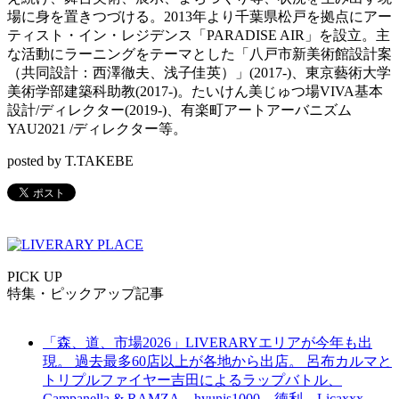
場に身を置きつづける。2013年より千葉県松戸を拠点にアー
ティスト・イン・レジデンス「PARADISE AIR」を設立。主
な活動にラーニングをテーマとした「八戸市新美術館設計案
（共同設計：西澤徹夫、浅子佳英）」(2017-)、東京藝術大学
美術学部建築科助教(2017-)。たいけん美じゅつ場VIVA基本
設計/ディレクター(2019-)、有楽町アートアーバニズム
YAU2021 /ディレクター等。
posted by T.TAKEBE
PICK UP
特集・ピックアップ記事
「森、道、市場2026」LIVERARYエリアが今年も出
現。 過去最多60店以上が各地から出店。 呂布カルマと
トリプルファイヤー吉田によるラップバトル、
Campanella & RAMZA、hyunis1000、徳利、Licaxxx、