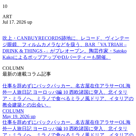
10
ART
Jul 17. 2026 up
吹上・CANBUYRECORDS跡地に、レコード、ヴィンテー
ジ眼鏡、フィルムカメラなどを扱う、BAR「VA TRIAH –
DRINK & THINGS -」がプレオープン。陶芸作家・Satoko
KakoによるポップアップやDJパーティーも開催。
COLUMN
最新の連載コラム記事
仕事を辞めずにバックパッカー。名古屋在住アラサーOL海
外一人旅日記 ヨーロッパ編 10 西欧諸国に突入、北イタリ
ア・ミラノへ。ミラノで食べるミラノ風ドリア、イタリアの
教会建築との出会い。
COLUMN
May 19. 2026 up
仕事を辞めずにバックパッカー。名古屋在住アラサーOL海
外一人旅日記 ヨーロッパ編 10 西欧諸国に突入、北イタリ
ア・ミラノへ。ミラノで食べるミラノ風ドリア、イタリアの