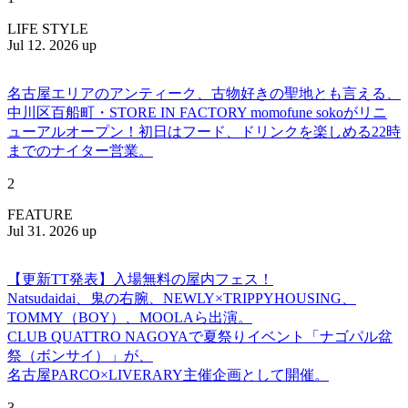
LIFE STYLE
Jul 12. 2026 up
名古屋エリアのアンティーク、古物好きの聖地とも言える、
中川区百船町・STORE IN FACTORY momofune sokoがリニ
ューアルオープン！初日はフード、ドリンクを楽しめる22時
までのナイター営業。
2
FEATURE
Jul 31. 2026 up
【更新TT発表】入場無料の屋内フェス！
Natsudaidai、鬼の右腕、NEWLY×TRIPPYHOUSING、
TOMMY（BOY）、MOOLAら出演。
CLUB QUATTRO NAGOYAで夏祭りイベント「ナゴパル盆
祭（ボンサイ）」が、
名古屋PARCO×LIVERARY主催企画として開催。
3