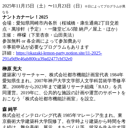
2025年11月15日（土）〜11月23日（日）
※日によってプログラムが異
なる
ナントカナーレ！2025
会場：愛知県岡崎市内各所（桜城橋・康生通南2丁目交差
点・萬珍軒（予定）・一隆堂ビル5階 納戸／屋上・ほか）
主催： 檸檬（下里杏奈・山田美法）
参加無料 or 各企画によって参加費あり
※事前申込が必要なプログラムもあります
詳細：
https://okazaki-lemon-party.notion.site/11-2025-
291a9d9e46ab800ca39ad2477cbf32e0
榊原 充大
建築家/リサーチャー、株式会社都市機能計画室代表 1984年
愛知県生まれ。2007年神戸大学文学部人文学科芸術学専修卒
業。2008年から2023年まで建築リサーチ組織「RAD」を共
同運営。2019年に、公共的な施設の計画や運営のサポートを
おこなう「株式会社都市機能計画室」を設立。
森 純平
株式会社インテロバング代表 1985年マレーシア生まれ。東
京藝術大学建築科大学院修了。在学時より建築から時間を考
え続け、舞台美術、展示、まちづくり等、状況を生み出す現