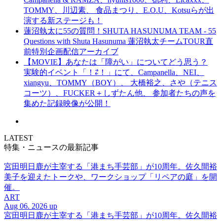
TOMMY、川辺素、 食品まつり、E.O.U、Kotsuらが出
演する新ステージも！
蓮沼執太に55の質問！SHUTA HASUNUMA TEAM - 55
Questions with Shuta Hasunuma 蓮沼執太チームTOUR直
前特別企画配信アーカイブ
【MOVIE】あなたは「障がい」についてどう思う？
実験的イベント「！⇄！」にて、Campanella、NEI、
xiangyu、TOMMY（BOY）、 大橋裕之、さや（テニス
コーツ）、FUCKER＋しずたん他、 参加者たちの声を
集めた記録映像が公開！
LATEST
特集・ニュースの最新記事
宮田明日鹿が主宰する「港まち手芸部」が10周年。佐久間裕
美子を迎えたトークや、ワークショップ「リペアの庭」を開
催。
ART
Aug 06. 2026 up
宮田明日鹿が主宰する「港まち手芸部」が10周年。佐久間裕