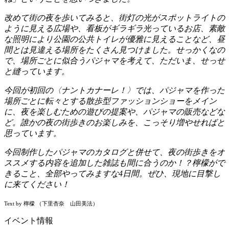
改めて街の夜を歩いてみると、街灯の光がスポットライトの
ように見える広場や、看板がギラギラ光っているお店、素敵
な照明により公園の公共トイレが優雅に見えることなど、昼
間とは見違える場所をたくさん見つけました。せっかくなの
で、場所ごとに似合うパジャマを考えて、ただいま、せっせ
と縫っています。
今回が初回の〈ナントカナーレ！〉では、パジャマを作った
場所ごとに転々とする散歩型ファッションショーをメイン
に、夜を楽しむための遊びの提案や、パジャマの販売などな
ど。誰かの夜の街歩きのお楽しみを、こっそり増やせればと
思っています。
今回制作したパジャマのカタログと併せて、夜の街歩きをオ
ススメする内容を追加した雑誌も間に合うのか！？檸檬がで
きること、全部やってみますな4日間。ぜひ、現地に目撃し
に来てください！
Text by 檸檬 （下里杏奈 山田美法）
イベント情報