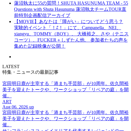
蓮沼執太に55の質問！SHUTA HASUNUMA TEAM - 55
Questions with Shuta Hasunuma 蓮沼執太チームTOUR直
前特別企画配信アーカイブ
【MOVIE】あなたは「障がい」についてどう思う？
実験的イベント「！⇄！」にて、Campanella、NEI、
xiangyu、TOMMY（BOY）、 大橋裕之、さや（テニス
コーツ）、FUCKER＋しずたん他、 参加者たちの声を
集めた記録映像が公開！
LATEST
特集・ニュースの最新記事
宮田明日鹿が主宰する「港まち手芸部」が10周年。佐久間裕
美子を迎えたトークや、ワークショップ「リペアの庭」を開
催。
ART
Aug 06. 2026 up
宮田明日鹿が主宰する「港まち手芸部」が10周年。佐久間裕
美子を迎えたトークや、ワークショップ「リペアの庭」を開
催。
サンフランシスコ・ベイエリアを代表するレジェンドの一