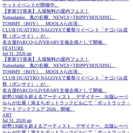
ケットイベントが開催中。
【更新TT発表】入場無料の屋内フェス！
Natsudaidai、鬼の右腕、NEWLY×TRIPPYHOUSING、
TOMMY（BOY）、MOOLAら出演。
CLUB QUATTRO NAGOYAで夏祭りイベント「ナゴパル盆
祭（ボンサイ）」が、
名古屋PARCO×LIVERARY主催企画として開催。
FEATURE
Jul 31. 2026 up
【更新TT発表】入場無料の屋内フェス！
Natsudaidai、鬼の右腕、NEWLY×TRIPPYHOUSING、
TOMMY（BOY）、MOOLAら出演。
CLUB QUATTRO NAGOYAで夏祭りイベント「ナゴパル盆
祭（ボンサイ）」が、
名古屋PARCO×LIVERARY主催企画として開催。
総勢130組を超えるアーティスト、デザイナー、出版レーベ
ルらが出展！港まちポットラックビルにて「ポットラック・
アートブックフェア 2026」開催。
ART
Jul 31. 2026 up
総勢130組を超えるアーティスト、デザイナー、出版レーベ
ルらが出展！港まちポットラックビルにて「ポットラック・