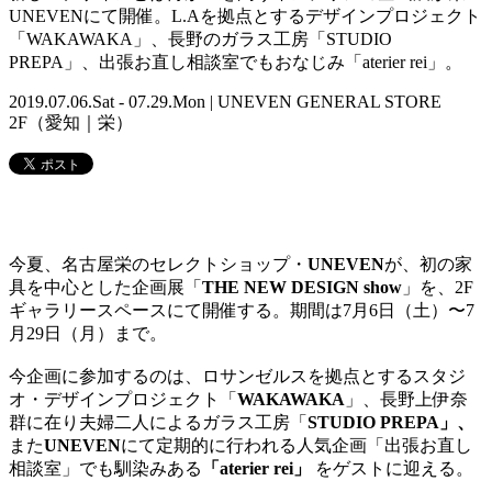
UNEVENにて開催。L.Aを拠点とするデザインプロジェクト
「WAKAWAKA」、長野のガラス工房「STUDIO
PREPA」、出張お直し相談室でもおなじみ「aterier rei」。
2019.07.06.Sat - 07.29.Mon | UNEVEN GENERAL STORE
2F（愛知｜栄）
今夏、名古屋栄のセレクトショップ・
UNEVEN
が、初の家
具を中心とした企画展「
THE NEW DESIGN show
」を、2F
ギャラリースペースにて開催する。期間は7月6日（土）〜7
月29日（月）まで。
今企画に参加するのは、ロサンゼルスを拠点とするスタジ
オ・デザインプロジェクト「
WAKAWAKA
」、長野上伊奈
群に在り夫婦二人によるガラス工房「
STUDIO PREPA」、
また
UNEVEN
にて定期的に行われる人気企画「出張お直し
相談室」でも馴染みある
「aterier rei」
をゲストに迎える。