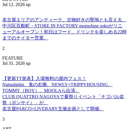
Jul 12. 2026 up
名古屋エリアのアンティーク、古物好きの聖地とも言える、
中川区百船町・STORE IN FACTORY momofune sokoがリニ
ューアルオープン！初日はフード、ドリンクを楽しめる22時
までのナイター営業。
2
FEATURE
Jul 31. 2026 up
【更新TT発表】入場無料の屋内フェス！
Natsudaidai、鬼の右腕、NEWLY×TRIPPYHOUSING、
TOMMY（BOY）、MOOLAら出演。
CLUB QUATTRO NAGOYAで夏祭りイベント「ナゴパル盆
祭（ボンサイ）」が、
名古屋PARCO×LIVERARY主催企画として開催。
3
ART