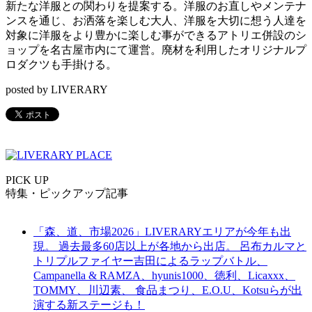
新たな洋服との関わりを提案する。洋服のお直しやメンテナ
ンスを通じ、お洒落を楽しむ大人、洋服を大切に想う人達を
対象に洋服をより豊かに楽しむ事ができるアトリエ併設のシ
ョップを名古屋市内にて運営。廃材を利用したオリジナルプ
ロダクツも手掛ける。
posted by LIVERARY
PICK UP
特集・ピックアップ記事
「森、道、市場2026」LIVERARYエリアが今年も出
現。 過去最多60店以上が各地から出店。 呂布カルマと
トリプルファイヤー吉田によるラップバトル、
Campanella & RAMZA、hyunis1000、徳利、Licaxxx、
TOMMY、川辺素、 食品まつり、E.O.U、Kotsuらが出
演する新ステージも！