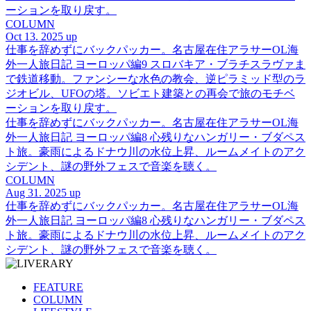
ーションを取り戻す。
COLUMN
Oct 13. 2025 up
仕事を辞めずにバックパッカー。名古屋在住アラサーOL海
外一人旅日記 ヨーロッパ編9 スロバキア・ブラチスラヴァま
で鉄道移動。ファンシーな水色の教会、逆ピラミッド型のラ
ジオビル、UFOの塔。ソビエト建築との再会で旅のモチベ
ーションを取り戻す。
仕事を辞めずにバックパッカー。名古屋在住アラサーOL海
外一人旅日記 ヨーロッパ編8 心残りなハンガリー・ブダペス
ト旅。豪雨によるドナウ川の水位上昇、ルームメイトのアク
シデント、謎の野外フェスで音楽を聴く。
COLUMN
Aug 31. 2025 up
仕事を辞めずにバックパッカー。名古屋在住アラサーOL海
外一人旅日記 ヨーロッパ編8 心残りなハンガリー・ブダペス
ト旅。豪雨によるドナウ川の水位上昇、ルームメイトのアク
シデント、謎の野外フェスで音楽を聴く。
FEATURE
COLUMN