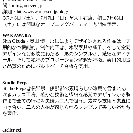
問：info@uneven.jp
詳細：http://www.uneven.jp/blog/
※7月6日（土）、7月7日（日）ゲスト在店、初日7月06日
（土）には簡単なオープニングパーティーも開催予定。
WAKAWAKA
Shin Okuda・奥田 慎一郎氏によりデザインされる作品は、実
用的かつ機能的。制作内容は、木製家具や椅子、そして空間
デザインなど多岐にわたる。形のシンプルさ、繊細なディテ
ール、そして独特のプロポーション解釈が特徴。実用的用途
と品質のためにバルトバーチ合板を使用。
Studio Prepa
Studio Prepaは長野県上伊那郡の素晴らしい環境で営まれる
吹きガラス工房。確かな技術と繊細な感覚でデザインから製
作まで全ての行程を夫婦お二人で担う。素材や技術と素直に
向き合い、二人の人柄が感じられるシンプルで美しい器たち
を製作。
atelier rei