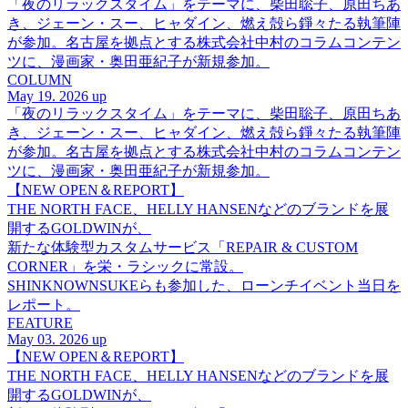
「夜のリラックスタイム」をテーマに、柴田聡子、原田ちあ
き、ジェーン・スー、ヒャダイン、燃え殻ら錚々たる執筆陣
が参加。名古屋を拠点とする株式会社中村のコラムコンテン
ツに、漫画家・奥田亜紀子が新規参加。
COLUMN
May 19. 2026 up
「夜のリラックスタイム」をテーマに、柴田聡子、原田ちあ
き、ジェーン・スー、ヒャダイン、燃え殻ら錚々たる執筆陣
が参加。名古屋を拠点とする株式会社中村のコラムコンテン
ツに、漫画家・奥田亜紀子が新規参加。
【NEW OPEN＆REPORT】
THE NORTH FACE、HELLY HANSENなどのブランドを展
開するGOLDWINが、
新たな体験型カスタムサービス「REPAIR & CUSTOM
CORNER」を栄・ラシックに常設。
SHINKNOWNSUKEらも参加した、ローンチイベント当日を
レポート。
FEATURE
May 03. 2026 up
【NEW OPEN＆REPORT】
THE NORTH FACE、HELLY HANSENなどのブランドを展
開するGOLDWINが、