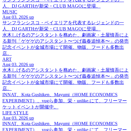
人、DJ GARTHが新栄・CLUB MAGOに登場。
MUSIC
Aug 03. 2026 up
サンフランシスコ・ベイエリアを代表するレジェンドの一
人、DJ GARTHが新栄・CLUB MAGOに登場。
水木しげるのアシスタントを務めた、劇画家・土屋慎吾によ
る新刊「ゲゲゲのアシスタント〜つげ義春追悼本〜」の発売
記念イベントが金城市場にて開催。物販、フードも多数出
店。
ART
Aug 03. 2026 up
水木しげるのアシスタントを務めた、劇画家・土屋慎吾によ
る新刊「ゲゲゲのアシスタント〜つげ義春追悼本〜」の発売
記念イベントが金城市場にて開催。物販、フードも多数出
店。
INNAT、Kota Gushiken、Mayumi（HOME ECONOMICS
EXPERIMENT）、vugら参加。栄・unlike.にて、フリーマー
ケットイベントが開催中。
LIFE STYLE
Aug 03. 2026 up
INNAT、Kota Gushiken、Mayumi（HOME ECONOMICS
EXPERIMENT）、vugら参加。栄・unlike.にて、フリーマー