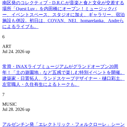
南区発のコレクティブ・D.R.C.が⾳楽と⾷と⽂化が交差する
場所「Quest Luv」を内田橋にオープン！ミュージックバ
ー、イベントスペース、スタジオに加え、ギャラリー、宿泊
施設も併設。初日は、COVAN、NEI、homarelanka、Andreら
によるライブも。
6
ART
Jul 24. 2026 up
常滑・INAXライブミュージアムがグランドオープン20周
年！「土の遊園地」など五感で楽しむ特別イベントを開催。
建築家・日置拓人、ランドスケープデザイナー・樋口彩土、
左官職人・久住有生によるトークも。
7
MUSIC
Jul 28. 2026 up
アルゼンチン発「エレクトリック・フォルクローレ」シーン