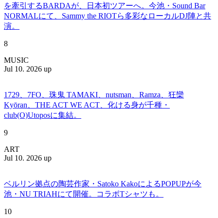
を牽引するBARDAが、日本初ツアーへ。今池・Sound Bar
NORMALにて、Sammy the RIOTら多彩なローカルDJ陣と共
演。
8
MUSIC
Jul 10. 2026 up
1729、7FO、珠鬼 TAMAKI、nutsman、Ramza、狂欒
Kyōran、THE ACT WE ACT、化ける身が千種・
club(O)Utoposに集結。
9
ART
Jul 10. 2026 up
ベルリン拠点の陶芸作家・Satoko KakoによるPOPUPが今
池・NU TRIAHにて開催。コラボTシャツも。
10