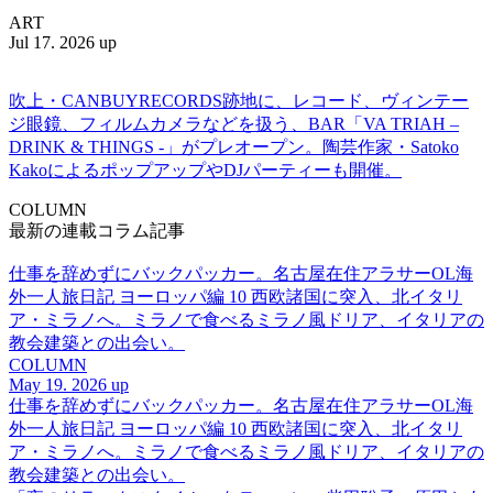
ART
Jul 17. 2026 up
吹上・CANBUYRECORDS跡地に、レコード、ヴィンテー
ジ眼鏡、フィルムカメラなどを扱う、BAR「VA TRIAH –
DRINK & THINGS -」がプレオープン。陶芸作家・Satoko
KakoによるポップアップやDJパーティーも開催。
COLUMN
最新の連載コラム記事
仕事を辞めずにバックパッカー。名古屋在住アラサーOL海
外一人旅日記 ヨーロッパ編 10 西欧諸国に突入、北イタリ
ア・ミラノへ。ミラノで食べるミラノ風ドリア、イタリアの
教会建築との出会い。
COLUMN
May 19. 2026 up
仕事を辞めずにバックパッカー。名古屋在住アラサーOL海
外一人旅日記 ヨーロッパ編 10 西欧諸国に突入、北イタリ
ア・ミラノへ。ミラノで食べるミラノ風ドリア、イタリアの
教会建築との出会い。