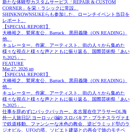
新たな体験型カスタムサービス「REPAIR & CUSTOM
CORNER」を栄・ラシックに常設。
SHINKNOWNSUKEらも参加した、ローンチイベント当日を
レポート。
【SPECIAL REPORT】
大橋裕之、鷲尾友公、Barrack、黒田義隆（ON READING）
他、
キュレーター、作家、アーティスト、街の人々から集めた
様々な視点と様々な声とともに振り返る、国際芸術祭「あい
ち2025」。
FEATURE
Mar 27. 2026 up
【SPECIAL REPORT】
大橋裕之、鷲尾友公、Barrack、黒田義隆（ON READING）
他、
キュレーター、作家、アーティスト、街の人々から集めた
様々な視点と様々な声とともに振り返る、国際芸術祭「あい
ち2025」。
仕事を辞めずにバックパッカー。名古屋在住アラサーOL海
外一人旅日記 ヨーロッパ編9 スロバキア・ブラチスラヴァま
で鉄道移動。ファンシーな水色の教会、逆ピラミッド型のラ
ジオビル、UFOの塔。ソビエト建築との再会で旅のモチベ