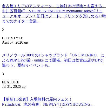
名古屋エリアのアンティーク、古物好きの聖地とも言える、
中川区百船町・STORE IN FACTORY momofune sokoがリニ
ューアルオープン！初日はフード、ドリンクを楽しめる22時
までのナイター営業。
2
LIFE STYLE
Aug 07. 2026 up
メリノウール100％のTシャツブランド「ONC MERINO」に
よるPOP UPが栄・unlike.にて開催。初日は飲食出店やDJで
賑わう、夏祭りイベントも。
3
FEATURE
Jul 31. 2026 up
【更新TT発表】入場無料の屋内フェス！
Natsudaidai、鬼の右腕、NEWLY×TRIPPYHOUSING、