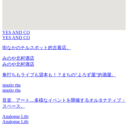
YES AND CO
YES AND CO
街なかのチルスポット的古着店。
みのや北村酒店
みのや北村酒店
角打ちもライブも貸本も！？まちの“よろず屋”的酒屋。
spazio rita
spazio rita
音楽、アート…多様なイベントを開催するオルタナティブ・
スペース。
Analogue Life
Analogue Life