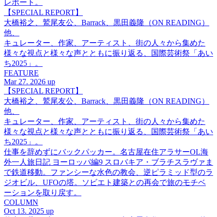
レポート。
【SPECIAL REPORT】
大橋裕之、鷲尾友公、Barrack、黒田義隆（ON READING）
他、
キュレーター、作家、アーティスト、街の人々から集めた
様々な視点と様々な声とともに振り返る、国際芸術祭「あい
ち2025」。
FEATURE
Mar 27. 2026 up
【SPECIAL REPORT】
大橋裕之、鷲尾友公、Barrack、黒田義隆（ON READING）
他、
キュレーター、作家、アーティスト、街の人々から集めた
様々な視点と様々な声とともに振り返る、国際芸術祭「あい
ち2025」。
仕事を辞めずにバックパッカー。名古屋在住アラサーOL海
外一人旅日記 ヨーロッパ編9 スロバキア・ブラチスラヴァま
で鉄道移動。ファンシーな水色の教会、逆ピラミッド型のラ
ジオビル、UFOの塔。ソビエト建築との再会で旅のモチベ
ーションを取り戻す。
COLUMN
Oct 13. 2025 up