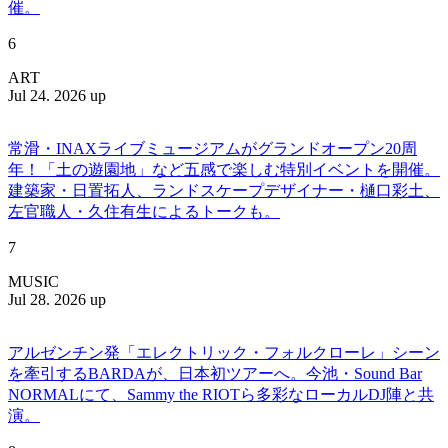
催。
6
ART
Jul 24. 2026 up
常滑・INAXライブミュージアムがグランドオープン20周
年！「土の遊園地」など五感で楽しむ特別イベントを開催。
建築家・日置拓人、ランドスケープデザイナー・樋口彩土、
左官職人・久住有生によるトークも。
7
MUSIC
Jul 28. 2026 up
アルゼンチン発「エレクトリック・フォルクローレ」シーン
を牽引するBARDAが、日本初ツアーへ。今池・Sound Bar
NORMALにて、Sammy the RIOTら多彩なローカルDJ陣と共
演。