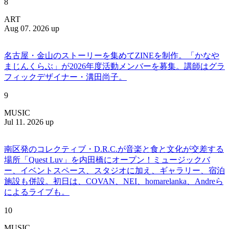
8
ART
Aug 07. 2026 up
名古屋・金山のストーリーを集めてZINEを制作。「かなや
まじんくらぶ」が2026年度活動メンバーを募集。講師はグラ
フィックデザイナー・溝田尚子。
9
MUSIC
Jul 11. 2026 up
南区発のコレクティブ・D.R.C.が⾳楽と⾷と⽂化が交差する
場所「Quest Luv」を内田橋にオープン！ミュージックバ
ー、イベントスペース、スタジオに加え、ギャラリー、宿泊
施設も併設。初日は、COVAN、NEI、homarelanka、Andreら
によるライブも。
10
MUSIC