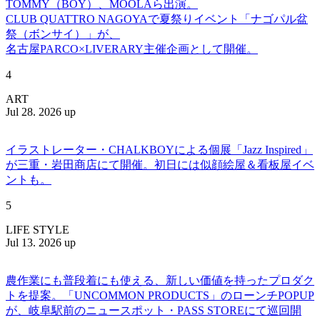
TOMMY（BOY）、MOOLAら出演。
CLUB QUATTRO NAGOYAで夏祭りイベント「ナゴパル盆
祭（ボンサイ）」が、
名古屋PARCO×LIVERARY主催企画として開催。
4
ART
Jul 28. 2026 up
イラストレーター・CHALKBOYによる個展「Jazz Inspired」
が三重・岩田商店にて開催。初日には似顔絵屋＆看板屋イベ
ントも。
5
LIFE STYLE
Jul 13. 2026 up
農作業にも普段着にも使える、新しい価値を持ったプロダク
トを提案。「UNCOMMON PRODUCTS」のローンチPOPUP
が、岐阜駅前のニュースポット・PASS STOREにて巡回開