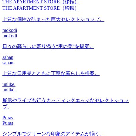
THE APARTMENT STORE（移転）
THE APARTMENT STORE（移転）
上質な個性が詰まった巨大セレクトショップ。
mokodi
mokodi
日々の暮らしに寄り添う“用の美”を提案。
sahan
sahan
上質な日用品とともに丁寧な暮らしを提案。
unlike.
unlike.
展示やライブも行うカッティングエッジなセレクトショッ
プ。
Puras
Puras
シンプルでクリーンな印象のアイテムが揃う。