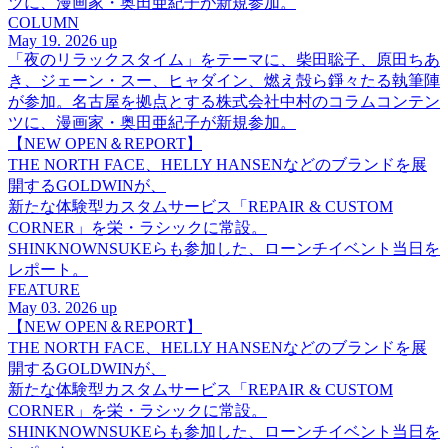
ツに、漫画家・奥田亜紀子が新規参加。
COLUMN
May 19. 2026 up
「夜のリラックスタイム」をテーマに、柴田聡子、原田ちあ
き、ジェーン・スー、ヒャダイン、燃え殻ら錚々たる執筆陣
が参加。名古屋を拠点とする株式会社中村のコラムコンテン
ツに、漫画家・奥田亜紀子が新規参加。
【NEW OPEN＆REPORT】
THE NORTH FACE、HELLY HANSENなどのブランドを展
開するGOLDWINが、
新たな体験型カスタムサービス「REPAIR & CUSTOM
CORNER」を栄・ラシックに常設。
SHINKNOWNSUKEらも参加した、ローンチイベント当日を
レポート。
FEATURE
May 03. 2026 up
【NEW OPEN＆REPORT】
THE NORTH FACE、HELLY HANSENなどのブランドを展
開するGOLDWINが、
新たな体験型カスタムサービス「REPAIR & CUSTOM
CORNER」を栄・ラシックに常設。
SHINKNOWNSUKEらも参加した、ローンチイベント当日を