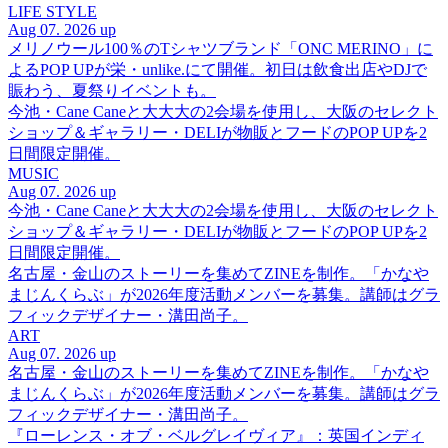
LIFE STYLE
Aug 07. 2026 up
メリノウール100％のTシャツブランド「ONC MERINO」に
よるPOP UPが栄・unlike.にて開催。初日は飲食出店やDJで
賑わう、夏祭りイベントも。
今池・Cane Caneと大大大の2会場を使用し、大阪のセレクト
ショップ＆ギャラリー・DELIが物販とフードのPOP UPを2
日間限定開催。
MUSIC
Aug 07. 2026 up
今池・Cane Caneと大大大の2会場を使用し、大阪のセレクト
ショップ＆ギャラリー・DELIが物販とフードのPOP UPを2
日間限定開催。
名古屋・金山のストーリーを集めてZINEを制作。「かなや
まじんくらぶ」が2026年度活動メンバーを募集。講師はグラ
フィックデザイナー・溝田尚子。
ART
Aug 07. 2026 up
名古屋・金山のストーリーを集めてZINEを制作。「かなや
まじんくらぶ」が2026年度活動メンバーを募集。講師はグラ
フィックデザイナー・溝田尚子。
『ローレンス・オブ・ベルグレイヴィア』：英国インディ