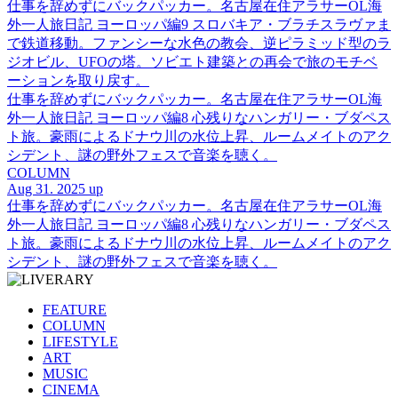
仕事を辞めずにバックパッカー。名古屋在住アラサーOL海
外一人旅日記 ヨーロッパ編9 スロバキア・ブラチスラヴァま
で鉄道移動。ファンシーな水色の教会、逆ピラミッド型のラ
ジオビル、UFOの塔。ソビエト建築との再会で旅のモチベ
ーションを取り戻す。
仕事を辞めずにバックパッカー。名古屋在住アラサーOL海
外一人旅日記 ヨーロッパ編8 心残りなハンガリー・ブダペス
ト旅。豪雨によるドナウ川の水位上昇、ルームメイトのアク
シデント、謎の野外フェスで音楽を聴く。
COLUMN
Aug 31. 2025 up
仕事を辞めずにバックパッカー。名古屋在住アラサーOL海
外一人旅日記 ヨーロッパ編8 心残りなハンガリー・ブダペス
ト旅。豪雨によるドナウ川の水位上昇、ルームメイトのアク
シデント、謎の野外フェスで音楽を聴く。
FEATURE
COLUMN
LIFESTYLE
ART
MUSIC
CINEMA