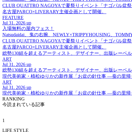
CLUB QUATTRO NAGOYAで夏祭りイベント「ナゴパル
名古屋PARCO×LIVERARY主催企画として開催。
FEATURE
Jul 31. 2026 up
入場無料の屋内フェス！
Natsudaidai、鬼の右腕、NEWLY×TRIPPYHOUSING、T
CLUB QUATTRO NAGOYAで夏祭りイベント「ナゴパル
名古屋PARCO×LIVERARY主催企画として開催。
総勢130組を超えるアーティスト、デザイナー、出版レーベル
ART
Jul 31. 2026 up
総勢130組を超えるアーティスト、デザイナー、出版レーベル
現代美術家・植松ゆりかの新作展「お盆の針仕事 ―蚕の里
ART
Jul 31. 2026 up
現代美術家・植松ゆりかの新作展「お盆の針仕事 ―蚕の里
RANKING
今読まれている記事
1
LIFE STYLE