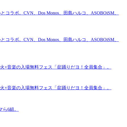
コラボ。CVN、Dos Monos、田島ハルコ、ASOBOiSM、
コラボ。CVN、Dos Monos、田島ハルコ、ASOBOiSM、
り×花火×音楽の入場無料フェス「盆踊りだヨ！全員集合」。
り×花火×音楽の入場無料フェス「盆踊りだヨ！全員集合」。
マら6組。