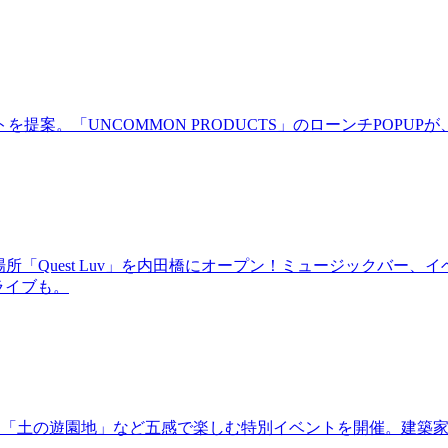
。「UNCOMMON PRODUCTS」のローンチPOPUPが、
場所「Quest Luv」を内田橋にオープン！ミュージックバ
るライブも。
年！「土の遊園地」など五感で楽しむ特別イベントを開催。建築