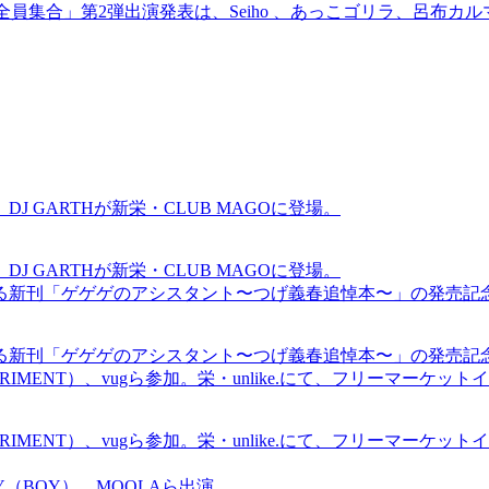
員集合」第2弾出演発表は、Seiho 、あっこゴリラ、呂布カル
GARTHが新栄・CLUB MAGOに登場。
GARTHが新栄・CLUB MAGOに登場。
る新刊「ゲゲゲのアシスタント〜つげ義春追悼本〜」の発売記
る新刊「ゲゲゲのアシスタント〜つげ義春追悼本〜」の発売記
ICS EXPERIMENT）、vugら参加。栄・unlike.にて、フリーマー
ICS EXPERIMENT）、vugら参加。栄・unlike.にて、フリーマー
OMMY（BOY）、MOOLAら出演。