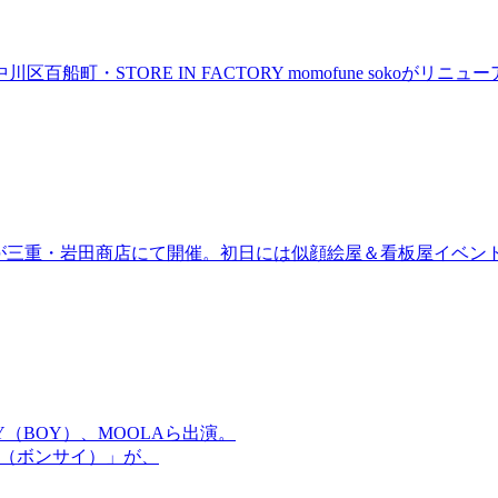
町・STORE IN FACTORY momofune sokoが
ired」が三重・岩田商店にて開催。初日には似顔絵屋＆看板屋イベン
OMMY（BOY）、MOOLAら出演。
盆祭（ボンサイ）」が、