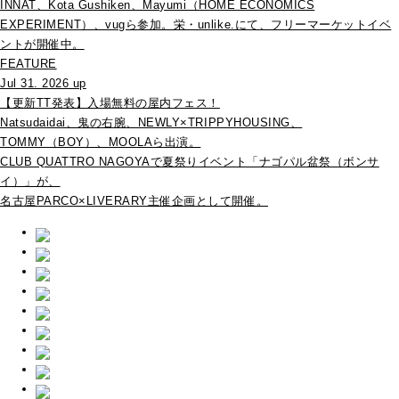
INNAT、Kota Gushiken、Mayumi（HOME ECONOMICS
EXPERIMENT）、vugら参加。栄・unlike.にて、フリーマーケットイベ
ントが開催中。
FEATURE
Jul 31. 2026 up
【更新TT発表】入場無料の屋内フェス！
Natsudaidai、鬼の右腕、NEWLY×TRIPPYHOUSING、
TOMMY（BOY）、MOOLAら出演。
CLUB QUATTRO NAGOYAで夏祭りイベント「ナゴパル盆祭（ボンサ
イ）」が、
名古屋PARCO×LIVERARY主催企画として開催。