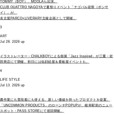
TOMMY（BOY）、MOOLAら出演。
CLUB QUATTRO NAGOYAで夏祭りイベント「ナゴパル盆祭（ボンサ
イ）」が、
名古屋PARCO×LIVERARY主催企画として開催。
3
ART
Jul 28. 2026 up
イラストレーター・CHALKBOYによる個展「Jazz Inspired」が三重・岩
田商店にて開催。初日には似顔絵屋＆看板屋イベントも。
4
LIFE STYLE
Jul 13. 2026 up
農作業にも普段着にも使える、新しい価値を持ったプロダクトを提案。
「UNCOMMON PRODUCTS」のローンチPOPUPが、岐阜駅前のニュー
スポット・PASS STOREにて巡回開催。