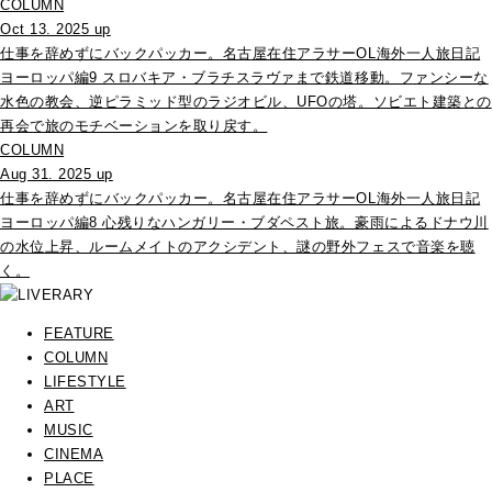
COLUMN
Oct 13. 2025 up
仕事を辞めずにバックパッカー。名古屋在住アラサーOL海外一人旅日記
ヨーロッパ編9 スロバキア・ブラチスラヴァまで鉄道移動。ファンシーな
水色の教会、逆ピラミッド型のラジオビル、UFOの塔。ソビエト建築との
再会で旅のモチベーションを取り戻す。
COLUMN
Aug 31. 2025 up
仕事を辞めずにバックパッカー。名古屋在住アラサーOL海外一人旅日記
ヨーロッパ編8 心残りなハンガリー・ブダペスト旅。豪雨によるドナウ川
の水位上昇、ルームメイトのアクシデント、謎の野外フェスで音楽を聴
く。
FEATURE
COLUMN
LIFESTYLE
ART
MUSIC
CINEMA
PLACE