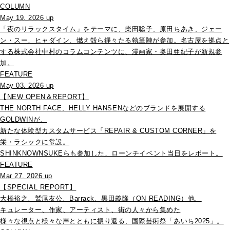
COLUMN
May 19. 2026 up
「夜のリラックスタイム」をテーマに、柴田聡子、原田ちあき、ジェー
ン・スー、ヒャダイン、燃え殻ら錚々たる執筆陣が参加。名古屋を拠点と
する株式会社中村のコラムコンテンツに、漫画家・奥田亜紀子が新規参
加。
FEATURE
May 03. 2026 up
【NEW OPEN＆REPORT】
THE NORTH FACE、HELLY HANSENなどのブランドを展開する
GOLDWINが、
新たな体験型カスタムサービス「REPAIR & CUSTOM CORNER」を
栄・ラシックに常設。
SHINKNOWNSUKEらも参加した、ローンチイベント当日をレポート。
FEATURE
Mar 27. 2026 up
【SPECIAL REPORT】
大橋裕之、鷲尾友公、Barrack、黒田義隆（ON READING）他、
キュレーター、作家、アーティスト、街の人々から集めた
様々な視点と様々な声とともに振り返る、国際芸術祭「あいち2025」。