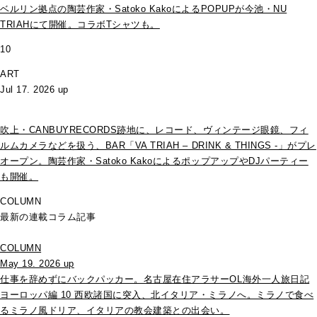
ベルリン拠点の陶芸作家・Satoko KakoによるPOPUPが今池・NU
TRIAHにて開催。コラボTシャツも。
10
ART
Jul 17. 2026 up
吹上・CANBUYRECORDS跡地に、レコード、ヴィンテージ眼鏡、フィ
ルムカメラなどを扱う、BAR「VA TRIAH – DRINK & THINGS -」がプレ
オープン。陶芸作家・Satoko KakoによるポップアップやDJパーティー
も開催。
COLUMN
最新の連載コラム記事
COLUMN
May 19. 2026 up
仕事を辞めずにバックパッカー。名古屋在住アラサーOL海外一人旅日記
ヨーロッパ編 10 西欧諸国に突入、北イタリア・ミラノへ。ミラノで食べ
るミラノ風ドリア、イタリアの教会建築との出会い。