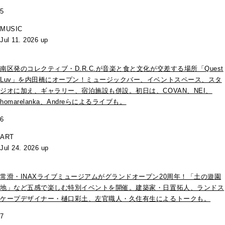
5
MUSIC
Jul 11. 2026 up
南区発のコレクティブ・D.R.C.が⾳楽と⾷と⽂化が交差する場所「Quest
Luv」を内田橋にオープン！ミュージックバー、イベントスペース、スタ
ジオに加え、ギャラリー、宿泊施設も併設。初日は、COVAN、NEI、
homarelanka、Andreらによるライブも。
6
ART
Jul 24. 2026 up
常滑・INAXライブミュージアムがグランドオープン20周年！「土の遊園
地」など五感で楽しむ特別イベントを開催。建築家・日置拓人、ランドス
ケープデザイナー・樋口彩土、左官職人・久住有生によるトークも。
7