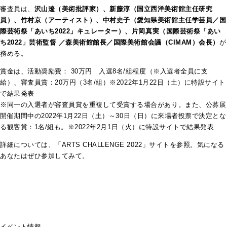
審査員は、
沢山遼（美術批評家）、新藤淳（国立西洋美術館主任研究
員）、竹村京（アーティスト）、中村史子（愛知県美術館主任学芸員／国
際芸術祭「あいち
2022
」キュレーター）、
片岡真実（国際芸術祭「あい
ち
2022
」芸術監督
／森美術館館長／国際美術館会議（
CIMAM
）会長）
が
務める。
賞金は、活動奨励費：
30
万円 入選
8
名
/
組程度（
※
入選者全員に支
給）、審査員賞：
20
万円（
3
名
/
組）
※2022
年
1
月
22
日（土）に特設サイト
で結果発表
※
同一の入選者が審査員賞を重複して受賞する場合があり。また、公募展
開催期間中の
2022
年
1
月
22
日（土）～
30
日（日）に来場者投票で決定とな
る観客賞：
1
名
/
組も。
※2022
年
2
月
1
日（火）に特設サイトで結果発表
詳細については、「ARTS CHALLENGE 2022」サイトを参照。気になる
あなたはぜひ参加してみて。
イベント情報