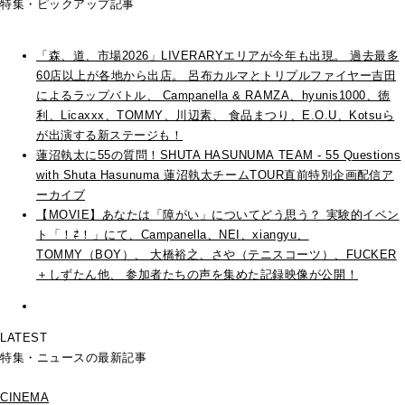
特集・ピックアップ記事
「森、道、市場2026」LIVERARYエリアが今年も出現。 過去最多
60店以上が各地から出店。 呂布カルマとトリプルファイヤー吉田
によるラップバトル、 Campanella & RAMZA、hyunis1000、徳
利、Licaxxx、TOMMY、川辺素、 食品まつり、E.O.U、Kotsuら
が出演する新ステージも！
蓮沼執太に55の質問！SHUTA HASUNUMA TEAM - 55 Questions
with Shuta Hasunuma 蓮沼執太チームTOUR直前特別企画配信ア
ーカイブ
【MOVIE】あなたは「障がい」についてどう思う？ 実験的イベン
ト「！⇄！」にて、Campanella、NEI、xiangyu、
TOMMY（BOY）、 大橋裕之、さや（テニスコーツ）、FUCKER
＋しずたん他、 参加者たちの声を集めた記録映像が公開！
LATEST
特集・ニュースの最新記事
CINEMA