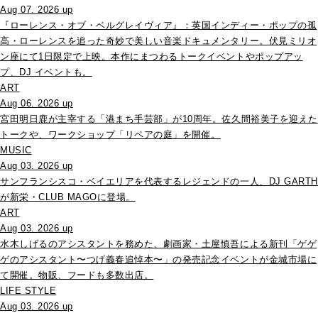
Aug 07. 2026 up
『ローレンス・オブ・ベルグレイヴィア』：英国インディー・ポップの孤
高・ローレンスを追った奇妙で美しい音楽ドキュメンタリー。伏見ミリオ
ン座にて1日限定で上映。本作にまつわるトークイベントやポップアッ
プ、DJ イベントも。
ART
Aug 06. 2026 up
宮田明日鹿が主宰する「港まち手芸部」が10周年。佐久間裕美子を迎えた
トークや、ワークショップ「リペアの庭」を開催。
MUSIC
Aug 03. 2026 up
サンフランシスコ・ベイエリアを代表するレジェンドの一人、DJ GARTH
が新栄・CLUB MAGOに登場。
ART
Aug 03. 2026 up
水木しげるのアシスタントを務めた、劇画家・土屋慎吾による新刊「ゲゲ
ゲのアシスタント〜つげ義春追悼本〜」の発売記念イベントが金城市場に
て開催。物販、フードも多数出店。
LIFE STYLE
Aug 03. 2026 up