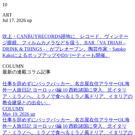
10
ART
Jul 17. 2026 up
吹上・CANBUYRECORDS跡地に、レコード、ヴィンテー
ジ眼鏡、フィルムカメラなどを扱う、BAR「VA TRIAH –
DRINK & THINGS -」がプレオープン。陶芸作家・Satoko
KakoによるポップアップやDJパーティーも開催。
COLUMN
最新の連載コラム記事
仕事を辞めずにバックパッカー。名古屋在住アラサーOL海
外一人旅日記 ヨーロッパ編 10 西欧諸国に突入、北イタリ
ア・ミラノへ。ミラノで食べるミラノ風ドリア、イタリアの
教会建築との出会い。
COLUMN
May 19. 2026 up
仕事を辞めずにバックパッカー。名古屋在住アラサーOL海
外一人旅日記 ヨーロッパ編 10 西欧諸国に突入、北イタリ
ア・ミラノへ。ミラノで食べるミラノ風ドリア、イタリアの