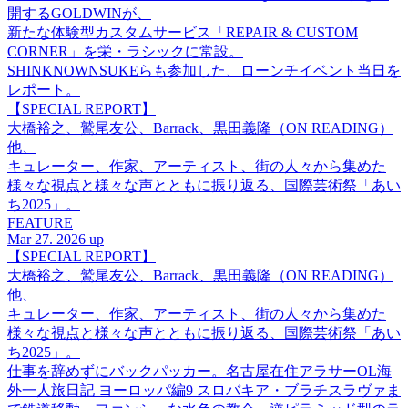
開するGOLDWINが、
新たな体験型カスタムサービス「REPAIR & CUSTOM
CORNER」を栄・ラシックに常設。
SHINKNOWNSUKEらも参加した、ローンチイベント当日を
レポート。
【SPECIAL REPORT】
大橋裕之、鷲尾友公、Barrack、黒田義隆（ON READING）
他、
キュレーター、作家、アーティスト、街の人々から集めた
様々な視点と様々な声とともに振り返る、国際芸術祭「あい
ち2025」。
FEATURE
Mar 27. 2026 up
【SPECIAL REPORT】
大橋裕之、鷲尾友公、Barrack、黒田義隆（ON READING）
他、
キュレーター、作家、アーティスト、街の人々から集めた
様々な視点と様々な声とともに振り返る、国際芸術祭「あい
ち2025」。
仕事を辞めずにバックパッカー。名古屋在住アラサーOL海
外一人旅日記 ヨーロッパ編9 スロバキア・ブラチスラヴァま