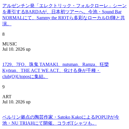
アルゼンチン発「エレクトリック・フォルクローレ」シーン
を牽引するBARDAが、日本初ツアーへ。今池・Sound Bar
NORMALにて、Sammy the RIOTら多彩なローカルDJ陣と共
演。
8
MUSIC
Jul 10. 2026 up
1729、7FO、珠鬼 TAMAKI、nutsman、Ramza、狂欒
Kyōran、THE ACT WE ACT、化ける身が千種・
club(O)Utoposに集結。
9
ART
Jul 10. 2026 up
ベルリン拠点の陶芸作家・Satoko KakoによるPOPUPが今
池・NU TRIAHにて開催。コラボTシャツも。