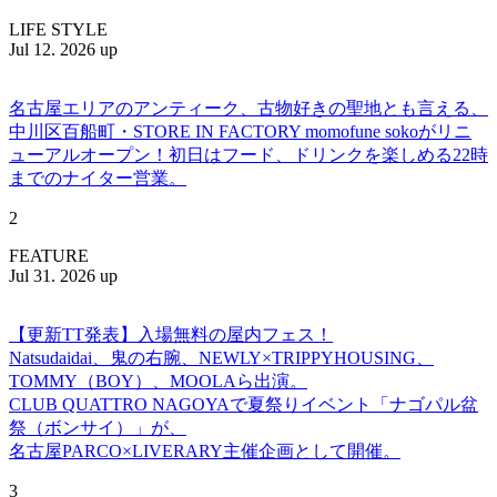
LIFE STYLE
Jul 12. 2026 up
名古屋エリアのアンティーク、古物好きの聖地とも言える、
中川区百船町・STORE IN FACTORY momofune sokoがリニ
ューアルオープン！初日はフード、ドリンクを楽しめる22時
までのナイター営業。
2
FEATURE
Jul 31. 2026 up
【更新TT発表】入場無料の屋内フェス！
Natsudaidai、鬼の右腕、NEWLY×TRIPPYHOUSING、
TOMMY（BOY）、MOOLAら出演。
CLUB QUATTRO NAGOYAで夏祭りイベント「ナゴパル盆
祭（ボンサイ）」が、
名古屋PARCO×LIVERARY主催企画として開催。
3