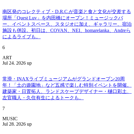
南区発のコレクティブ・D.R.C.が⾳楽と⾷と⽂化が交差する
場所「Quest Luv」を内田橋にオープン！ミュージックバ
ー、イベントスペース、スタジオに加え、ギャラリー、宿泊
施設も併設。初日は、COVAN、NEI、homarelanka、Andreら
によるライブも。
6
ART
Jul 24. 2026 up
常滑・INAXライブミュージアムがグランドオープン20周
年！「土の遊園地」など五感で楽しむ特別イベントを開催。
建築家・日置拓人、ランドスケープデザイナー・樋口彩土、
左官職人・久住有生によるトークも。
7
MUSIC
Jul 28. 2026 up