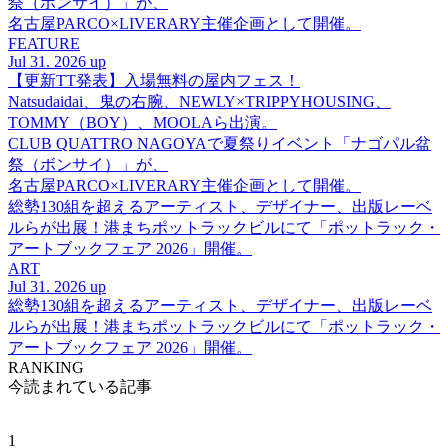
祭（ボンサイ）」が、
名古屋PARCO×LIVERARY主催企画として開催。
FEATURE
Jul 31. 2026 up
【更新TT発表】入場無料の屋内フェス！
Natsudaidai、鬼の右腕、NEWLY×TRIPPYHOUSING、
TOMMY（BOY）、MOOLAら出演。
CLUB QUATTRO NAGOYAで夏祭りイベント「ナゴパル盆
祭（ボンサイ）」が、
名古屋PARCO×LIVERARY主催企画として開催。
総勢130組を超えるアーティスト、デザイナー、出版レーベ
ルらが出展！港まちポットラックビルにて「ポットラック・
アートブックフェア 2026」開催。
ART
Jul 31. 2026 up
総勢130組を超えるアーティスト、デザイナー、出版レーベ
ルらが出展！港まちポットラックビルにて「ポットラック・
アートブックフェア 2026」開催。
RANKING
今読まれている記事
1