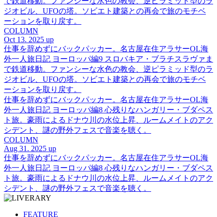
で鉄道移動。ファンシーな水色の教会、逆ピラミッド型のラ
ジオビル、UFOの塔。ソビエト建築との再会で旅のモチベ
ーションを取り戻す。
COLUMN
Oct 13. 2025 up
仕事を辞めずにバックパッカー。名古屋在住アラサーOL海
外一人旅日記 ヨーロッパ編9 スロバキア・ブラチスラヴァま
で鉄道移動。ファンシーな水色の教会、逆ピラミッド型のラ
ジオビル、UFOの塔。ソビエト建築との再会で旅のモチベ
ーションを取り戻す。
仕事を辞めずにバックパッカー。名古屋在住アラサーOL海
外一人旅日記 ヨーロッパ編8 心残りなハンガリー・ブダペス
ト旅。豪雨によるドナウ川の水位上昇、ルームメイトのアク
シデント、謎の野外フェスで音楽を聴く。
COLUMN
Aug 31. 2025 up
仕事を辞めずにバックパッカー。名古屋在住アラサーOL海
外一人旅日記 ヨーロッパ編8 心残りなハンガリー・ブダペス
ト旅。豪雨によるドナウ川の水位上昇、ルームメイトのアク
シデント、謎の野外フェスで音楽を聴く。
FEATURE