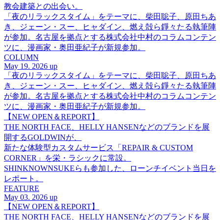
教会建築との出会い。
「夜のリラックスタイム」をテーマに、柴田聡子、原田ちあ
き、ジェーン・スー、ヒャダイン、燃え殻ら錚々たる執筆陣
が参加。名古屋を拠点とする株式会社中村のコラムコンテン
ツに、漫画家・奥田亜紀子が新規参加。
COLUMN
May 19. 2026 up
「夜のリラックスタイム」をテーマに、柴田聡子、原田ちあ
き、ジェーン・スー、ヒャダイン、燃え殻ら錚々たる執筆陣
が参加。名古屋を拠点とする株式会社中村のコラムコンテン
ツに、漫画家・奥田亜紀子が新規参加。
【NEW OPEN＆REPORT】
THE NORTH FACE、HELLY HANSENなどのブランドを展
開するGOLDWINが、
新たな体験型カスタムサービス「REPAIR & CUSTOM
CORNER」を栄・ラシックに常設。
SHINKNOWNSUKEらも参加した、ローンチイベント当日を
レポート。
FEATURE
May 03. 2026 up
【NEW OPEN＆REPORT】
THE NORTH FACE、HELLY HANSENなどのブランドを展