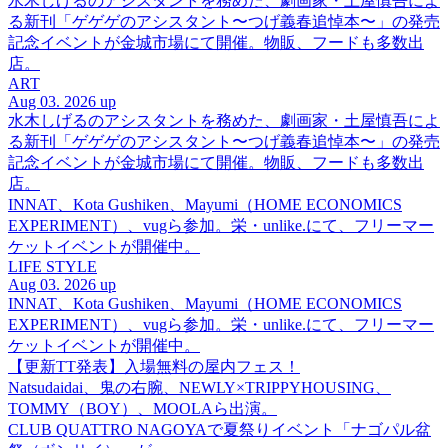
水木しげるのアシスタントを務めた、劇画家・土屋慎吾によ
る新刊「ゲゲゲのアシスタント〜つげ義春追悼本〜」の発売
記念イベントが金城市場にて開催。物販、フードも多数出
店。
ART
Aug 03. 2026 up
水木しげるのアシスタントを務めた、劇画家・土屋慎吾によ
る新刊「ゲゲゲのアシスタント〜つげ義春追悼本〜」の発売
記念イベントが金城市場にて開催。物販、フードも多数出
店。
INNAT、Kota Gushiken、Mayumi（HOME ECONOMICS
EXPERIMENT）、vugら参加。栄・unlike.にて、フリーマー
ケットイベントが開催中。
LIFE STYLE
Aug 03. 2026 up
INNAT、Kota Gushiken、Mayumi（HOME ECONOMICS
EXPERIMENT）、vugら参加。栄・unlike.にて、フリーマー
ケットイベントが開催中。
【更新TT発表】入場無料の屋内フェス！
Natsudaidai、鬼の右腕、NEWLY×TRIPPYHOUSING、
TOMMY（BOY）、MOOLAら出演。
CLUB QUATTRO NAGOYAで夏祭りイベント「ナゴパル盆