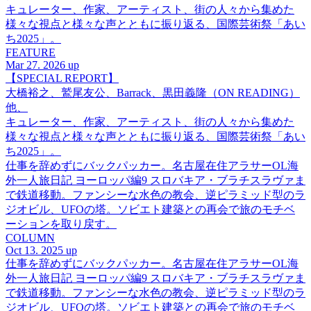
キュレーター、作家、アーティスト、街の人々から集めた
様々な視点と様々な声とともに振り返る、国際芸術祭「あい
ち2025」。
FEATURE
Mar 27. 2026 up
【SPECIAL REPORT】
大橋裕之、鷲尾友公、Barrack、黒田義隆（ON READING）
他、
キュレーター、作家、アーティスト、街の人々から集めた
様々な視点と様々な声とともに振り返る、国際芸術祭「あい
ち2025」。
仕事を辞めずにバックパッカー。名古屋在住アラサーOL海
外一人旅日記 ヨーロッパ編9 スロバキア・ブラチスラヴァま
で鉄道移動。ファンシーな水色の教会、逆ピラミッド型のラ
ジオビル、UFOの塔。ソビエト建築との再会で旅のモチベ
ーションを取り戻す。
COLUMN
Oct 13. 2025 up
仕事を辞めずにバックパッカー。名古屋在住アラサーOL海
外一人旅日記 ヨーロッパ編9 スロバキア・ブラチスラヴァま
で鉄道移動。ファンシーな水色の教会、逆ピラミッド型のラ
ジオビル、UFOの塔。ソビエト建築との再会で旅のモチベ