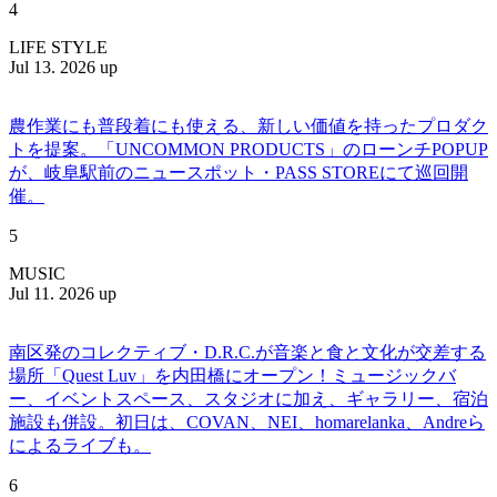
4
LIFE STYLE
Jul 13. 2026 up
農作業にも普段着にも使える、新しい価値を持ったプロダク
トを提案。「UNCOMMON PRODUCTS」のローンチPOPUP
が、岐阜駅前のニュースポット・PASS STOREにて巡回開
催。
5
MUSIC
Jul 11. 2026 up
南区発のコレクティブ・D.R.C.が⾳楽と⾷と⽂化が交差する
場所「Quest Luv」を内田橋にオープン！ミュージックバ
ー、イベントスペース、スタジオに加え、ギャラリー、宿泊
施設も併設。初日は、COVAN、NEI、homarelanka、Andreら
によるライブも。
6