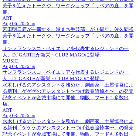
美子を迎えたトークや、ワークショップ「リペアの庭」を開
催。
ART
Aug 06. 2026 up
宮田明日鹿が主宰する「港まち手芸部」が10周年。佐久間裕
美子を迎えたトークや、ワークショップ「リペアの庭」を開
催。
サンフランシスコ・ベイエリアを代表するレジェンドの一
人、DJ GARTHが新栄・CLUB MAGOに登場。
MUSIC
Aug 03. 2026 up
サンフランシスコ・ベイエリアを代表するレジェンドの一
人、DJ GARTHが新栄・CLUB MAGOに登場。
水木しげるのアシスタントを務めた、劇画家・土屋慎吾によ
る新刊「ゲゲゲのアシスタント〜つげ義春追悼本〜」の発売
記念イベントが金城市場にて開催。物販、フードも多数出
店。
ART
Aug 03. 2026 up
水木しげるのアシスタントを務めた、劇画家・土屋慎吾によ
る新刊「ゲゲゲのアシスタント〜つげ義春追悼本〜」の発売
記念イベントが金城市場にて開催。物販、フードも多数出