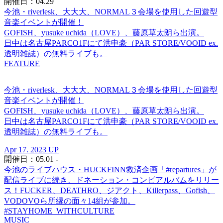
開催日：04.29
今池・riverlesk、大大大、NORMAL３会場を使用した回遊型
音楽イベントが開催！
GOFISH、yusuke uchida（LOVE）、藤原草太朗ら出演。
日中は名古屋PARCO1Fにて洪申豪（PAR STORE/VOOID ex.
透明雑誌）の無料ライブも。
FEATURE
今池・riverlesk、大大大、NORMAL３会場を使用した回遊型
音楽イベントが開催！
GOFISH、yusuke uchida（LOVE）、藤原草太朗ら出演。
日中は名古屋PARCO1Fにて洪申豪（PAR STORE/VOOID ex.
透明雑誌）の無料ライブも。
Apr 17. 2023 UP
開催日：05.01 -
今池のライブハウス・HUCKFINN救済企画「#repartures」が
配信ライブに続き、ドネーション・コンピアルバムをリリー
ス！FUCKER、DEATHRO、ジアクト、Killerpass、Gofish、
VODOVOら所縁の面々14組が参加。
#STAYHOME_WITHCULTURE
MUSIC