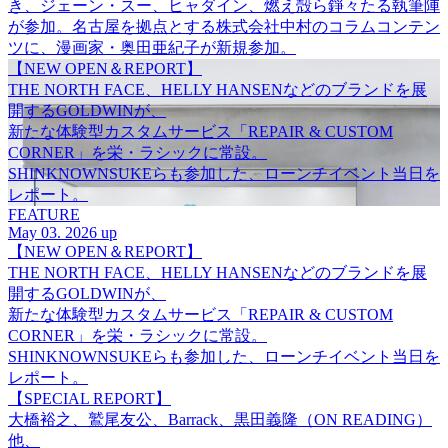
き、ジェーン・スー、ヒャダイン、燃え殻ら錚々たる執筆陣
が参加。名古屋を拠点とする株式会社中村のコラムコンテン
ツに、漫画家・奥田亜紀子が新規参加。
【NEW OPEN＆REPORT】
THE NORTH FACE、HELLY HANSENなどのブランドを展
開するGOLDWINが、
新たな体験型カスタムサービス「REPAIR & CUSTOM
CORNER」を栄・ラシックに常設。
SHINKNOWNSUKEらも参加した、ローンチイベント当日を
レポート。
FEATURE
May 03. 2026 up
【NEW OPEN＆REPORT】
THE NORTH FACE、HELLY HANSENなどのブランドを展
開するGOLDWINが、
新たな体験型カスタムサービス「REPAIR & CUSTOM
CORNER」を栄・ラシックに常設。
SHINKNOWNSUKEらも参加した、ローンチイベント当日を
レポート。
【SPECIAL REPORT】
大橋裕之、鷲尾友公、Barrack、黒田義隆（ON READING）
他、