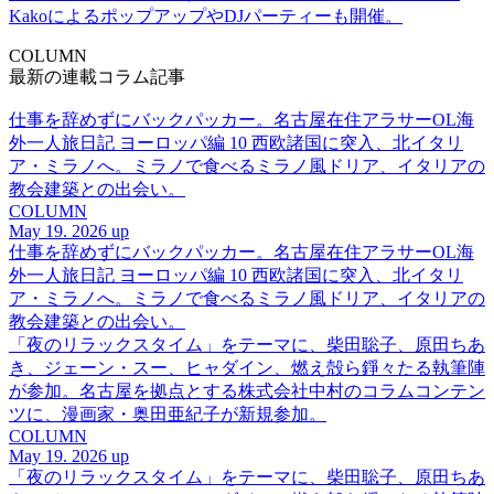
KakoによるポップアップやDJパーティーも開催。
COLUMN
最新の連載コラム記事
仕事を辞めずにバックパッカー。名古屋在住アラサーOL海
外一人旅日記 ヨーロッパ編 10 西欧諸国に突入、北イタリ
ア・ミラノへ。ミラノで食べるミラノ風ドリア、イタリアの
教会建築との出会い。
COLUMN
May 19. 2026 up
仕事を辞めずにバックパッカー。名古屋在住アラサーOL海
外一人旅日記 ヨーロッパ編 10 西欧諸国に突入、北イタリ
ア・ミラノへ。ミラノで食べるミラノ風ドリア、イタリアの
教会建築との出会い。
「夜のリラックスタイム」をテーマに、柴田聡子、原田ちあ
き、ジェーン・スー、ヒャダイン、燃え殻ら錚々たる執筆陣
が参加。名古屋を拠点とする株式会社中村のコラムコンテン
ツに、漫画家・奥田亜紀子が新規参加。
COLUMN
May 19. 2026 up
「夜のリラックスタイム」をテーマに、柴田聡子、原田ちあ