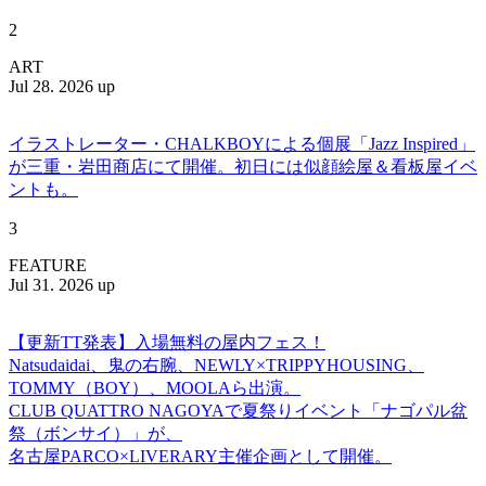
2
ART
Jul 28. 2026 up
イラストレーター・CHALKBOYによる個展「Jazz Inspired」
が三重・岩田商店にて開催。初日には似顔絵屋＆看板屋イベ
ントも。
3
FEATURE
Jul 31. 2026 up
【更新TT発表】入場無料の屋内フェス！
Natsudaidai、鬼の右腕、NEWLY×TRIPPYHOUSING、
TOMMY（BOY）、MOOLAら出演。
CLUB QUATTRO NAGOYAで夏祭りイベント「ナゴパル盆
祭（ボンサイ）」が、
名古屋PARCO×LIVERARY主催企画として開催。