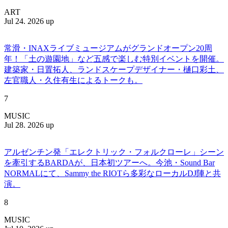
ART
Jul 24. 2026 up
常滑・INAXライブミュージアムがグランドオープン20周
年！「土の遊園地」など五感で楽しむ特別イベントを開催。
建築家・日置拓人、ランドスケープデザイナー・樋口彩土、
左官職人・久住有生によるトークも。
7
MUSIC
Jul 28. 2026 up
アルゼンチン発「エレクトリック・フォルクローレ」シーン
を牽引するBARDAが、日本初ツアーへ。今池・Sound Bar
NORMALにて、Sammy the RIOTら多彩なローカルDJ陣と共
演。
8
MUSIC