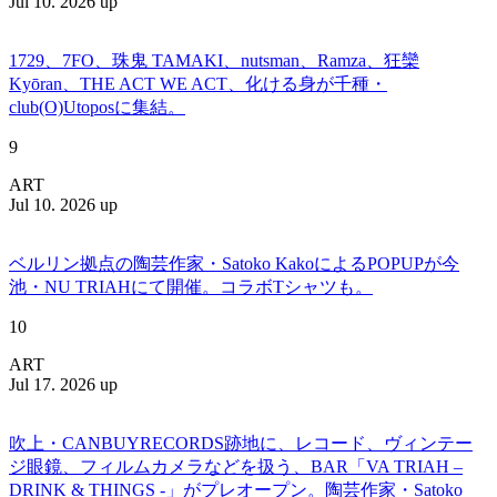
Jul 10. 2026 up
1729、7FO、珠鬼 TAMAKI、nutsman、Ramza、狂欒
Kyōran、THE ACT WE ACT、化ける身が千種・
club(O)Utoposに集結。
9
ART
Jul 10. 2026 up
ベルリン拠点の陶芸作家・Satoko KakoによるPOPUPが今
池・NU TRIAHにて開催。コラボTシャツも。
10
ART
Jul 17. 2026 up
吹上・CANBUYRECORDS跡地に、レコード、ヴィンテー
ジ眼鏡、フィルムカメラなどを扱う、BAR「VA TRIAH –
DRINK & THINGS -」がプレオープン。陶芸作家・Satoko