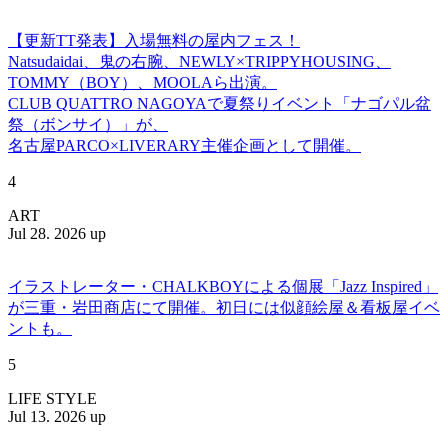
【更新TT発表】入場無料の屋内フェス！
Natsudaidai、鬼の右腕、NEWLY×TRIPPYHOUSING、
TOMMY（BOY）、MOOLAら出演。
CLUB QUATTRO NAGOYAで夏祭りイベント「ナゴパル盆
祭（ボンサイ）」が、
名古屋PARCO×LIVERARY主催企画として開催。
4
ART
Jul 28. 2026 up
イラストレーター・CHALKBOYによる個展「Jazz Inspired」
が三重・岩田商店にて開催。初日には似顔絵屋＆看板屋イベ
ントも。
5
LIFE STYLE
Jul 13. 2026 up