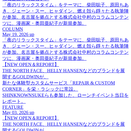
「夜のリラックスタイム」をテーマに、柴田聡子、原田ちあ
き、ジェーン・スー、ヒャダイン、燃え殻ら錚々たる執筆陣
が参加。名古屋を拠点とする株式会社中村のコラムコンテン
ツに、漫画家・奥田亜紀子が新規参加。
COLUMN
May 19. 2026 up
「夜のリラックスタイム」をテーマに、柴田聡子、原田ちあ
き、ジェーン・スー、ヒャダイン、燃え殻ら錚々たる執筆陣
が参加。名古屋を拠点とする株式会社中村のコラムコンテン
ツに、漫画家・奥田亜紀子が新規参加。
【NEW OPEN＆REPORT】
THE NORTH FACE、HELLY HANSENなどのブランドを展
開するGOLDWINが、
新たな体験型カスタムサービス「REPAIR & CUSTOM
CORNER」を栄・ラシックに常設。
SHINKNOWNSUKEらも参加した、ローンチイベント当日を
レポート。
FEATURE
May 03. 2026 up
【NEW OPEN＆REPORT】
THE NORTH FACE、HELLY HANSENなどのブランドを展
開するGOLDWINが、