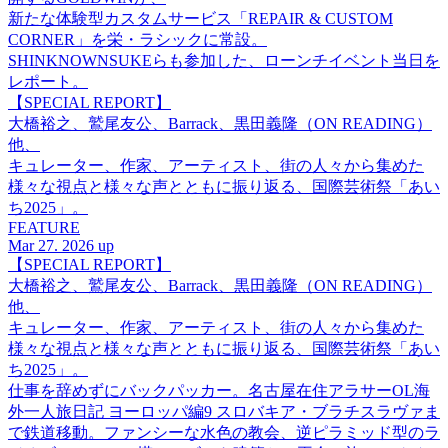
新たな体験型カスタムサービス「REPAIR & CUSTOM
CORNER」を栄・ラシックに常設。
SHINKNOWNSUKEらも参加した、ローンチイベント当日を
レポート。
【SPECIAL REPORT】
大橋裕之、鷲尾友公、Barrack、黒田義隆（ON READING）
他、
キュレーター、作家、アーティスト、街の人々から集めた
様々な視点と様々な声とともに振り返る、国際芸術祭「あい
ち2025」。
FEATURE
Mar 27. 2026 up
【SPECIAL REPORT】
大橋裕之、鷲尾友公、Barrack、黒田義隆（ON READING）
他、
キュレーター、作家、アーティスト、街の人々から集めた
様々な視点と様々な声とともに振り返る、国際芸術祭「あい
ち2025」。
仕事を辞めずにバックパッカー。名古屋在住アラサーOL海
外一人旅日記 ヨーロッパ編9 スロバキア・ブラチスラヴァま
で鉄道移動。ファンシーな水色の教会、逆ピラミッド型のラ