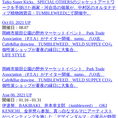
Taiko Super Kicks、SPECIAL OTHERSのジャケットアートワ
ークを手掛けた画家・河合浩の個展が、中村区のオルタナテ
ィブ植物雑貨店・TUMBLEWEEDにて開催中。
Oct 03. 2021 UP
開催日：08.07
岡崎市籠田公園の野外マーケットイベント、Park Trade
Association （P.T.A）がナイター開催。namo.、八O吉、
Cafe&Bar drawing、TUMBLEWEED、WELD SUPPLY COら
個性派ショップが夏夜の縁日に大集合。
LIFE STYLE
岡崎市籠田公園の野外マーケットイベント、Park Trade
Association （P.T.A）がナイター開催。namo.、八O吉、
Cafe&Bar drawing、TUMBLEWEED、WELD SUPPLY COら
個性派ショップが夏夜の縁日に大集合。
Aug 06. 2021 UP
開催日：01.16 - 01.31
伊達努、BAKIBAKI、井本幸太郎 （tumbleweed）、OKI
KENICHI、金井悠ら参加。真っ白なダルマにアーティスト
がペインティングを施した「デザインダルマ」の展示が静岡