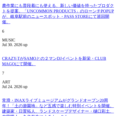
農作業にも普段着にも使える、新しい価値を持ったプロダク
トを提案。「UNCOMMON PRODUCTS」のローンチPOPUP
が、岐阜駅前のニュースポット・PASS STOREにて巡回開
催。
6
MUSIC
Jul 30. 2026 up
CRAZY-TがSAMOとの２マンDJイベントを新栄・CLUB
MAGOにて開催。
7
ART
Jul 24. 2026 up
常滑・INAXライブミュージアムがグランドオープン20周
年！「土の遊園地」など五感で楽しむ特別イベントを開催。
建築家・日置拓人、ランドスケープデザイナー・樋口彩土、