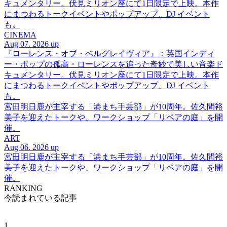
キュメンタリー。伏見ミリオン座にて1日限定で上映。本作
にまつわるトークイベントやポップアップ、DJ イベント
も。
CINEMA
Aug 07. 2026 up
『ローレンス・オブ・ベルグレイヴィア』：英国インディ
ー・ポップの孤高・ローレンスを追った奇妙で美しい音楽ド
キュメンタリー。伏見ミリオン座にて1日限定で上映。本作
にまつわるトークイベントやポップアップ、DJ イベント
も。
宮田明日鹿が主宰する「港まち手芸部」が10周年。佐久間裕
美子を迎えたトークや、ワークショップ「リペアの庭」を開
催。
ART
Aug 06. 2026 up
宮田明日鹿が主宰する「港まち手芸部」が10周年。佐久間裕
美子を迎えたトークや、ワークショップ「リペアの庭」を開
催。
RANKING
今読まれている記事
1