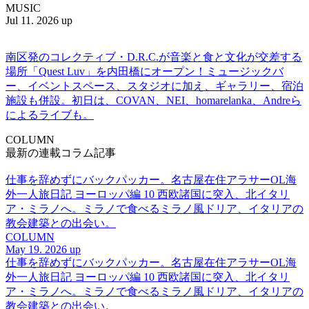
MUSIC
Jul 11. 2026 up
南区発のコレクティブ・D.R.C.が⾳楽と⾷と⽂化が交差する
場所「Quest Luv」を内田橋にオープン！ミュージックバ
ー、イベントスペース、スタジオに加え、ギャラリー、宿泊
施設も併設。初日は、COVAN、NEI、homarelanka、Andreら
によるライブも。
COLUMN
最新の連載コラム記事
仕事を辞めずにバックパッカー。名古屋在住アラサーOL海
外一人旅日記 ヨーロッパ編 10 西欧諸国に突入、北イタリ
ア・ミラノへ。ミラノで食べるミラノ風ドリア、イタリアの
教会建築との出会い。
COLUMN
May 19. 2026 up
仕事を辞めずにバックパッカー。名古屋在住アラサーOL海
外一人旅日記 ヨーロッパ編 10 西欧諸国に突入、北イタリ
ア・ミラノへ。ミラノで食べるミラノ風ドリア、イタリアの
教会建築との出会い。