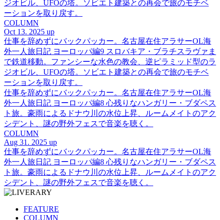
ジオビル、UFOの塔。ソビエト建築との再会で旅のモチベ
ーションを取り戻す。
COLUMN
Oct 13. 2025 up
仕事を辞めずにバックパッカー。名古屋在住アラサーOL海
外一人旅日記 ヨーロッパ編9 スロバキア・ブラチスラヴァま
で鉄道移動。ファンシーな水色の教会、逆ピラミッド型のラ
ジオビル、UFOの塔。ソビエト建築との再会で旅のモチベ
ーションを取り戻す。
仕事を辞めずにバックパッカー。名古屋在住アラサーOL海
外一人旅日記 ヨーロッパ編8 心残りなハンガリー・ブダペス
ト旅。豪雨によるドナウ川の水位上昇、ルームメイトのアク
シデント、謎の野外フェスで音楽を聴く。
COLUMN
Aug 31. 2025 up
仕事を辞めずにバックパッカー。名古屋在住アラサーOL海
外一人旅日記 ヨーロッパ編8 心残りなハンガリー・ブダペス
ト旅。豪雨によるドナウ川の水位上昇、ルームメイトのアク
シデント、謎の野外フェスで音楽を聴く。
FEATURE
COLUMN