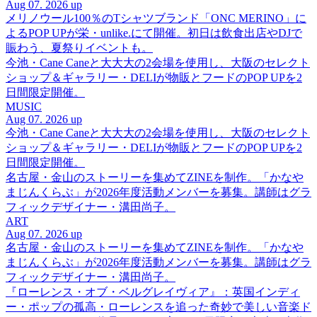
Aug 07. 2026 up
メリノウール100％のTシャツブランド「ONC MERINO」に
よるPOP UPが栄・unlike.にて開催。初日は飲食出店やDJで
賑わう、夏祭りイベントも。
今池・Cane Caneと大大大の2会場を使用し、大阪のセレクト
ショップ＆ギャラリー・DELIが物販とフードのPOP UPを2
日間限定開催。
MUSIC
Aug 07. 2026 up
今池・Cane Caneと大大大の2会場を使用し、大阪のセレクト
ショップ＆ギャラリー・DELIが物販とフードのPOP UPを2
日間限定開催。
名古屋・金山のストーリーを集めてZINEを制作。「かなや
まじんくらぶ」が2026年度活動メンバーを募集。講師はグラ
フィックデザイナー・溝田尚子。
ART
Aug 07. 2026 up
名古屋・金山のストーリーを集めてZINEを制作。「かなや
まじんくらぶ」が2026年度活動メンバーを募集。講師はグラ
フィックデザイナー・溝田尚子。
『ローレンス・オブ・ベルグレイヴィア』：英国インディ
ー・ポップの孤高・ローレンスを追った奇妙で美しい音楽ド