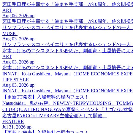
宮田明日鹿が主宰する「港まち手芸部」が10周年。佐久間
ART
Aug 06. 2026 up
宮田明日鹿が主宰する「港まち手芸部」が10周年。佐久間
サンフランシスコ・ベイエリアを代表するレジェンドの一人、DJ 
MUSIC
Aug 03. 2026 up
サンフランシスコ・ベイエリアを代表するレジェンドの一人、DJ 
水木しげるのアシスタントを務めた、劇画家・土屋慎吾によ
ART
Aug 03. 2026 up
水木しげるのアシスタントを務めた、劇画家・土屋慎吾によ
INNAT、Kota Gushiken、Mayumi（HOME ECONOM
LIFE STYLE
Aug 03. 2026 up
INNAT、Kota Gushiken、Mayumi（HOME ECONOM
【更新TT発表】入場無料の屋内フェス！
Natsudaidai、鬼の右腕、NEWLY×TRIPPYHOUSING、T
CLUB QUATTRO NAGOYAで夏祭りイベント「ナゴパル
名古屋PARCO×LIVERARY主催企画として開催。
FEATURE
Jul 31. 2026 up
【更新TT発表】入場無料の屋内フェス！