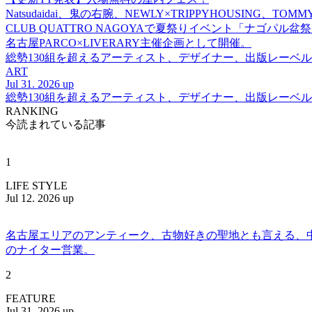
Natsudaidai、鬼の右腕、NEWLY×TRIPPYHOUSING、T
CLUB QUATTRO NAGOYAで夏祭りイベント「ナゴパル
名古屋PARCO×LIVERARY主催企画として開催。
総勢130組を超えるアーティスト、デザイナー、出版レーベル
ART
Jul 31. 2026 up
総勢130組を超えるアーティスト、デザイナー、出版レーベル
RANKING
今読まれている記事
1
LIFE STYLE
Jul 12. 2026 up
名古屋エリアのアンティーク、古物好きの聖地とも言える、中川区百船
のナイター営業。
2
FEATURE
Jul 31. 2026 up