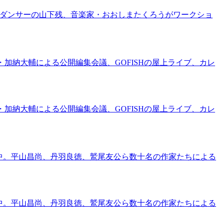
家・ダンサーの山下残、音楽家・おおしまたくろうがワークショ
・加納大輔による公開編集会議、GOFISHの屋上ライブ、カレ
・加納大輔による公開編集会議、GOFISHの屋上ライブ、カレ
催中。平山昌尚、丹羽良徳、鷲尾友公ら数十名の作家たちによる
催中。平山昌尚、丹羽良徳、鷲尾友公ら数十名の作家たちによる