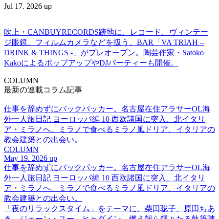
Jul 17. 2026 up
吹上・CANBUYRECORDS跡地に、レコード、ヴィンテー
ジ眼鏡、フィルムカメラなどを扱う、BAR「VA TRIAH –
DRINK & THINGS -」がプレオープン。陶芸作家・Satoko
KakoによるポップアップやDJパーティーも開催。
COLUMN
最新の連載コラム記事
仕事を辞めずにバックパッカー。名古屋在住アラサーOL海
外一人旅日記 ヨーロッパ編 10 西欧諸国に突入、北イタリ
ア・ミラノへ。ミラノで食べるミラノ風ドリア、イタリアの
教会建築との出会い。
COLUMN
May 19. 2026 up
仕事を辞めずにバックパッカー。名古屋在住アラサーOL海
外一人旅日記 ヨーロッパ編 10 西欧諸国に突入、北イタリ
ア・ミラノへ。ミラノで食べるミラノ風ドリア、イタリアの
教会建築との出会い。
「夜のリラックスタイム」をテーマに、柴田聡子、原田ちあ
き、ジェーン・スー、ヒャダイン、燃え殻ら錚々たる執筆陣