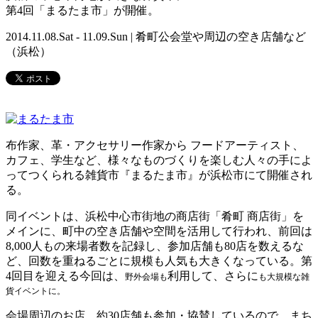
第4回「まるたま市」が開催。
2014.11.08.Sat - 11.09.Sun | 肴町公会堂や周辺の空き店舗など
（浜松）
布作家、革・アクセサリー作家から フードアーティスト、
カフェ、学生など、様々なものづくりを楽しむ人々の手によ
ってつくられる雑貨市『まるたま市』が浜松市にて開催され
る。
同イベントは、浜松中心市街地の商店街「肴町 商店街」を
メインに、町中の空き店舗や空間を活用して行われ、前回は
8,000人もの来場者数を記録し、参加店舗も80店を数えるな
ど、回数を重ねるごとに規模も人気も大きくなっている。第
4回目を迎える今回は、
利用して、さらに
野外会場も
も
大規模な雑
貨イベントに。
会場周辺のお店、約30店舗も参加・協賛しているので、まち