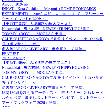
Aug 03. 2026 up
INNAT、Kota Gushiken、Mayumi（HOME ECONOMICS
EXPERIMENT）、vugら参加。栄・unlike.にて、フリーマー
ケットイベントが開催中。
【更新TT発表】入場無料の屋内フェス！
Natsudaidai、鬼の右腕、NEWLY×TRIPPYHOUSING、
TOMMY（BOY）、MOOLAら出演。
CLUB QUATTRO NAGOYAで夏祭りイベント「ナゴパル盆
祭（ボンサイ）」が、
名古屋PARCO×LIVERARY主催企画として開催。
FEATURE
Jul 31. 2026 up
【更新TT発表】入場無料の屋内フェス！
Natsudaidai、鬼の右腕、NEWLY×TRIPPYHOUSING、
TOMMY（BOY）、MOOLAら出演。
CLUB QUATTRO NAGOYAで夏祭りイベント「ナゴパル盆
祭（ボンサイ）」が、
名古屋PARCO×LIVERARY主催企画として開催。
総勢130組を超えるアーティスト、デザイナー、出版レーベ
ルらが出展！港まちポットラックビルにて「ポットラック・
アートブックフェア 2026」開催。