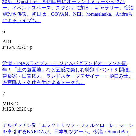
場所「Quest Luv」を内田橋にオープン！ミュージックバ
ー、イベントスペース、スタジオに加え、ギャラリー、宿泊
施設も併設。初日は、COVAN、NEI、homarelanka、Andreら
によるライブも。
6
ART
Jul 24. 2026 up
常滑・INAXライブミュージアムがグランドオープン20周
年！「土の遊園地」など五感で楽しむ特別イベントを開催。
建築家・日置拓人、ランドスケープデザイナー・樋口彩土、
左官職人・久住有生によるトークも。
7
MUSIC
Jul 28. 2026 up
アルゼンチン発「エレクトリック・フォルクローレ」シーン
を牽引するBARDAが、日本初ツアーへ。今池・Sound Bar