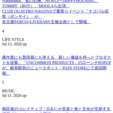
Natsudaidai、鬼の右腕、NEWLY×TRIPPYHOUSING、
TOMMY（BOY）、MOOLAら出演。
CLUB QUATTRO NAGOYAで夏祭りイベント「ナゴパル盆
祭（ボンサイ）」が、
名古屋PARCO×LIVERARY主催企画として開催。
4
LIFE STYLE
Jul 13. 2026 up
農作業にも普段着にも使える、新しい価値を持ったプロダク
トを提案。「UNCOMMON PRODUCTS」のローンチPOPUP
が、岐阜駅前のニュースポット・PASS STOREにて巡回開
催。
5
MUSIC
Jul 11. 2026 up
南区発のコレクティブ・D.R.C.が⾳楽と⾷と⽂化が交差する