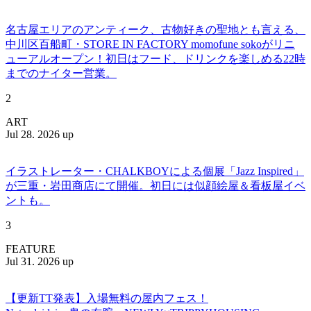
名古屋エリアのアンティーク、古物好きの聖地とも言える、
中川区百船町・STORE IN FACTORY momofune sokoがリニ
ューアルオープン！初日はフード、ドリンクを楽しめる22時
までのナイター営業。
2
ART
Jul 28. 2026 up
イラストレーター・CHALKBOYによる個展「Jazz Inspired」
が三重・岩田商店にて開催。初日には似顔絵屋＆看板屋イベ
ントも。
3
FEATURE
Jul 31. 2026 up
【更新TT発表】入場無料の屋内フェス！