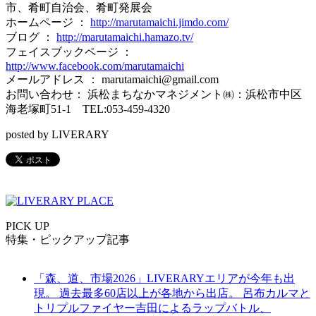
市、肴町自治会、肴町発展会
ホームページ ：
http://marutamaichi.jimdo.com/
ブログ ：
http://marutamaichi.hamazo.tv/
フェイスブックページ ：
http://www.facebook.com/marutamaichi
メールアドレス ： marutamaichi@gmail.com
お問い合わせ： 浜松まちなかマネジメント㈱：浜松市中区
海老塚町51-1 TEL:053-459-4320
posted by LIVERARY
PICK UP
特集・ピックアップ記事
「森、道、市場2026」LIVERARYエリアが今年も出
現。 過去最多60店以上が各地から出店。 呂布カルマと
トリプルファイヤー吉田によるラップバトル、