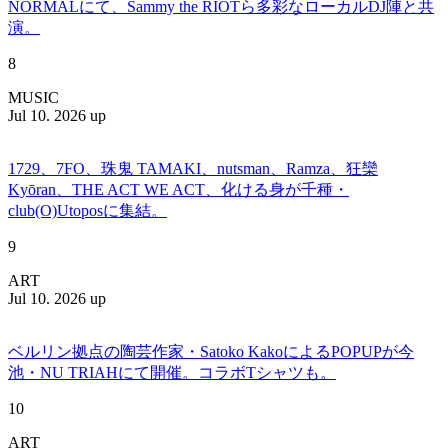
NORMALにて、Sammy the RIOTら多彩なローカルDJ陣と共
演。
8
MUSIC
Jul 10. 2026 up
1729、7FO、珠鬼 TAMAKI、nutsman、Ramza、狂欒
Kyōran、THE ACT WE ACT、化ける身が千種・
club(O)Utoposに集結。
9
ART
Jul 10. 2026 up
ベルリン拠点の陶芸作家・Satoko KakoによるPOPUPが今
池・NU TRIAHにて開催。コラボTシャツも。
10
ART