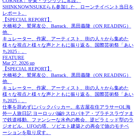
CORNER」を栄・ラシックに常設。
SHINKNOWNSUKEらも参加した、ローンチイベント当日を
レポート。
【SPECIAL REPORT】
大橋裕之、鷲尾友公、Barrack、黒田義隆（ON READING）
他、
キュレーター、作家、アーティスト、街の人々から集めた
様々な視点と様々な声とともに振り返る、国際芸術祭「あい
ち2025」。
FEATURE
Mar 27. 2026 up
【SPECIAL REPORT】
大橋裕之、鷲尾友公、Barrack、黒田義隆（ON READING）
他、
キュレーター、作家、アーティスト、街の人々から集めた
様々な視点と様々な声とともに振り返る、国際芸術祭「あい
ち2025」。
仕事を辞めずにバックパッカー。名古屋在住アラサーOL海
外一人旅日記 ヨーロッパ編9 スロバキア・ブラチスラヴァま
で鉄道移動。ファンシーな水色の教会、逆ピラミッド型のラ
ジオビル、UFOの塔。ソビエト建築との再会で旅のモチベ
ーションを取り戻す。