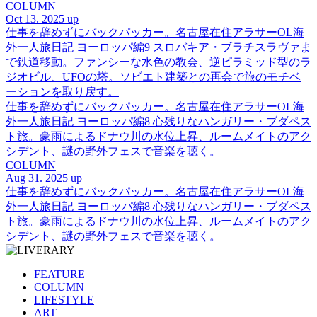
COLUMN
Oct 13. 2025 up
仕事を辞めずにバックパッカー。名古屋在住アラサーOL海
外一人旅日記 ヨーロッパ編9 スロバキア・ブラチスラヴァま
で鉄道移動。ファンシーな水色の教会、逆ピラミッド型のラ
ジオビル、UFOの塔。ソビエト建築との再会で旅のモチベ
ーションを取り戻す。
仕事を辞めずにバックパッカー。名古屋在住アラサーOL海
外一人旅日記 ヨーロッパ編8 心残りなハンガリー・ブダペス
ト旅。豪雨によるドナウ川の水位上昇、ルームメイトのアク
シデント、謎の野外フェスで音楽を聴く。
COLUMN
Aug 31. 2025 up
仕事を辞めずにバックパッカー。名古屋在住アラサーOL海
外一人旅日記 ヨーロッパ編8 心残りなハンガリー・ブダペス
ト旅。豪雨によるドナウ川の水位上昇、ルームメイトのアク
シデント、謎の野外フェスで音楽を聴く。
FEATURE
COLUMN
LIFESTYLE
ART