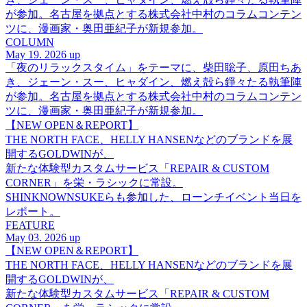
が参加。名古屋を拠点とする株式会社中村のコラムコンテン
ツに、漫画家・奥田亜紀子が新規参加。
COLUMN
May 19. 2026 up
「夜のリラックスタイム」をテーマに、柴田聡子、原田ちあ
き、ジェーン・スー、ヒャダイン、燃え殻ら錚々たる執筆陣
が参加。名古屋を拠点とする株式会社中村のコラムコンテン
ツに、漫画家・奥田亜紀子が新規参加。
【NEW OPEN＆REPORT】
THE NORTH FACE、HELLY HANSENなどのブランドを展
開するGOLDWINが、
新たな体験型カスタムサービス「REPAIR & CUSTOM
CORNER」を栄・ラシックに常設。
SHINKNOWNSUKEらも参加した、ローンチイベント当日を
レポート。
FEATURE
May 03. 2026 up
【NEW OPEN＆REPORT】
THE NORTH FACE、HELLY HANSENなどのブランドを展
開するGOLDWINが、
新たな体験型カスタムサービス「REPAIR & CUSTOM