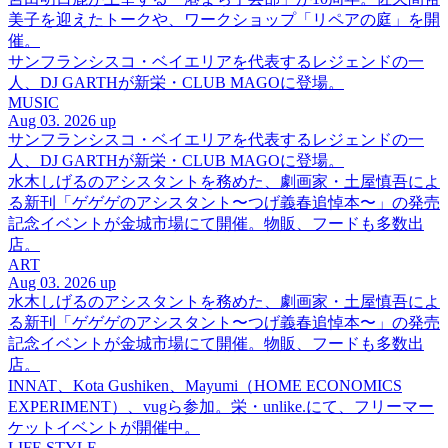
美子を迎えたトークや、ワークショップ「リペアの庭」を開
催。
サンフランシスコ・ベイエリアを代表するレジェンドの一
人、DJ GARTHが新栄・CLUB MAGOに登場。
MUSIC
Aug 03. 2026 up
サンフランシスコ・ベイエリアを代表するレジェンドの一
人、DJ GARTHが新栄・CLUB MAGOに登場。
水木しげるのアシスタントを務めた、劇画家・土屋慎吾によ
る新刊「ゲゲゲのアシスタント〜つげ義春追悼本〜」の発売
記念イベントが金城市場にて開催。物販、フードも多数出
店。
ART
Aug 03. 2026 up
水木しげるのアシスタントを務めた、劇画家・土屋慎吾によ
る新刊「ゲゲゲのアシスタント〜つげ義春追悼本〜」の発売
記念イベントが金城市場にて開催。物販、フードも多数出
店。
INNAT、Kota Gushiken、Mayumi（HOME ECONOMICS
EXPERIMENT）、vugら参加。栄・unlike.にて、フリーマー
ケットイベントが開催中。
LIFE STYLE