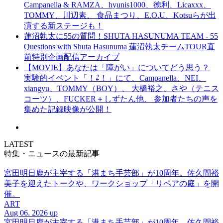
Campanella & RAMZA、hyunis1000、徳利、Licaxxx、
TOMMY、川辺素、 食品まつり、E.O.U、Kotsuらが出
演する新ステージも！
蓮沼執太に55の質問！SHUTA HASUNUMA TEAM - 55
Questions with Shuta Hasunuma 蓮沼執太チームTOUR直
前特別企画配信アーカイブ
【MOVIE】あなたは「障がい」についてどう思う？
実験的イベント「！⇄！」にて、Campanella、NEI、
xiangyu、TOMMY（BOY）、 大橋裕之、さや（テニス
コーツ）、FUCKER＋しずたん他、 参加者たちの声を
集めた記録映像が公開！
LATEST
特集・ニュースの最新記事
宮田明日鹿が主宰する「港まち手芸部」が10周年。佐久間裕
美子を迎えたトークや、ワークショップ「リペアの庭」を開
催。
ART
Aug 06. 2026 up
宮田明日鹿が主宰する「港まち手芸部」が10周年。佐久間裕