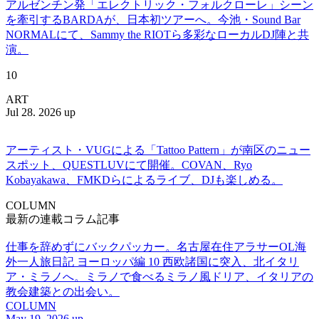
アルゼンチン発「エレクトリック・フォルクローレ」シーン
を牽引するBARDAが、日本初ツアーへ。今池・Sound Bar
NORMALにて、Sammy the RIOTら多彩なローカルDJ陣と共
演。
10
ART
Jul 28. 2026 up
アーティスト・VUGによる「Tattoo Pattern」が南区のニュー
スポット、QUESTLUVにて開催。COVAN、Ryo
Kobayakawa、FMKDらによるライブ、DJも楽しめる。
COLUMN
最新の連載コラム記事
仕事を辞めずにバックパッカー。名古屋在住アラサーOL海
外一人旅日記 ヨーロッパ編 10 西欧諸国に突入、北イタリ
ア・ミラノへ。ミラノで食べるミラノ風ドリア、イタリアの
教会建築との出会い。
COLUMN
May 19. 2026 up