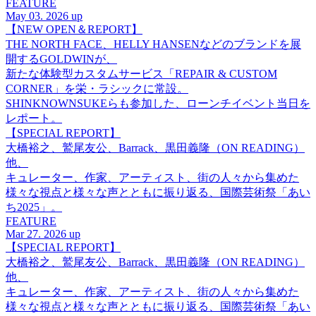
FEATURE
May 03. 2026 up
【NEW OPEN＆REPORT】
THE NORTH FACE、HELLY HANSENなどのブランドを展
開するGOLDWINが、
新たな体験型カスタムサービス「REPAIR & CUSTOM
CORNER」を栄・ラシックに常設。
SHINKNOWNSUKEらも参加した、ローンチイベント当日を
レポート。
【SPECIAL REPORT】
大橋裕之、鷲尾友公、Barrack、黒田義隆（ON READING）
他、
キュレーター、作家、アーティスト、街の人々から集めた
様々な視点と様々な声とともに振り返る、国際芸術祭「あい
ち2025」。
FEATURE
Mar 27. 2026 up
【SPECIAL REPORT】
大橋裕之、鷲尾友公、Barrack、黒田義隆（ON READING）
他、
キュレーター、作家、アーティスト、街の人々から集めた
様々な視点と様々な声とともに振り返る、国際芸術祭「あい