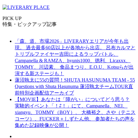
PICK UP
特集・ピックアップ記事
「森、道、市場2026」LIVERARYエリアが今年も出
現。 過去最多60店以上が各地から出店。 呂布カルマと
トリプルファイヤー吉田によるラップバトル、
Campanella & RAMZA、hyunis1000、徳利、Licaxxx、
TOMMY、川辺素、 食品まつり、E.O.U、Kotsuらが出
演する新ステージも！
蓮沼執太に55の質問！SHUTA HASUNUMA TEAM - 55
Questions with Shuta Hasunuma 蓮沼執太チームTOUR直
前特別企画配信アーカイブ
【MOVIE】あなたは「障がい」についてどう思う？
実験的イベント「！⇄！」にて、Campanella、NEI、
xiangyu、TOMMY（BOY）、 大橋裕之、さや（テニス
コーツ）、FUCKER＋しずたん他、 参加者たちの声を
集めた記録映像が公開！