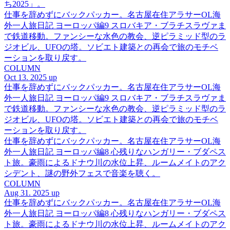
ち2025」。
仕事を辞めずにバックパッカー。名古屋在住アラサーOL海
外一人旅日記 ヨーロッパ編9 スロバキア・ブラチスラヴァま
で鉄道移動。ファンシーな水色の教会、逆ピラミッド型のラ
ジオビル、UFOの塔。ソビエト建築との再会で旅のモチベ
ーションを取り戻す。
COLUMN
Oct 13. 2025 up
仕事を辞めずにバックパッカー。名古屋在住アラサーOL海
外一人旅日記 ヨーロッパ編9 スロバキア・ブラチスラヴァま
で鉄道移動。ファンシーな水色の教会、逆ピラミッド型のラ
ジオビル、UFOの塔。ソビエト建築との再会で旅のモチベ
ーションを取り戻す。
仕事を辞めずにバックパッカー。名古屋在住アラサーOL海
外一人旅日記 ヨーロッパ編8 心残りなハンガリー・ブダペス
ト旅。豪雨によるドナウ川の水位上昇、ルームメイトのアク
シデント、謎の野外フェスで音楽を聴く。
COLUMN
Aug 31. 2025 up
仕事を辞めずにバックパッカー。名古屋在住アラサーOL海
外一人旅日記 ヨーロッパ編8 心残りなハンガリー・ブダペス
ト旅。豪雨によるドナウ川の水位上昇、ルームメイトのアク