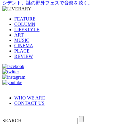
シデント、謎の野外フェスで音楽を聴く。
FEATURE
COLUMN
LIFESTYLE
ART
MUSIC
CINEMA
PLACE
REVIEW
WHO WE ARE
CONTACT US
SEARCH