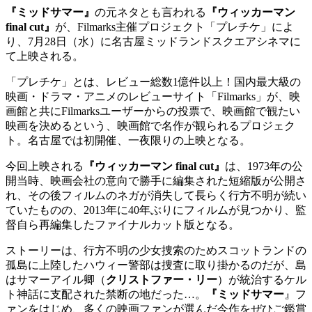
『ミッドサマー』
の元ネタとも言われる
『ウィッカーマン
final cut』
が、Filmarks主催プロジェクト「プレチケ」によ
り、7月28日（水）に名古屋ミッドランドスクエアシネマに
て上映される。
「プレチケ」とは、レビュー総数1億件以上！国内最大級の
映画・ドラマ・アニメのレビューサイト「Filmarks」が、映
画館と共にFilmarksユーザーからの投票で、映画館で観たい
映画を決めるという、映画館で名作が観られるプロジェク
ト。名古屋では初開催、一夜限りの上映となる。
今回上映される
『ウィッカーマン final cut』
は、1973年の公
開当時、映画会社の意向で勝手に編集された短縮版が公開さ
れ、その後フィルムのネガが消失して長らく行方不明が続い
ていたものの、2013年に40年ぶりにフィルムが見つかり、監
督自ら再編集したファイナルカット版となる。
ストーリーは、行方不明の少女捜索のためスコットランドの
孤島に上陸したハウィー警部は捜査に取り掛かるのだが、島
はサマーアイル卿（
クリストファー・リー
）が統治するケル
ト神話に支配された禁断の地だった…。
『ミッドサマー
』フ
ァンをはじめ、多くの映画ファンが選んだ今作をぜひご鑑賞