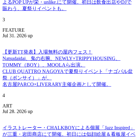
よるPOP UPが栄・unlike.にて開催。初日は飲食出店やDJで
賑わう、夏祭りイベントも。
3
FEATURE
Jul 31. 2026 up
【更新TT発表】入場無料の屋内フェス！
Natsudaidai、鬼の右腕、NEWLY×TRIPPYHOUSING、
TOMMY（BOY）、MOOLAら出演。
CLUB QUATTRO NAGOYAで夏祭りイベント「ナゴパル盆
祭（ボンサイ）」が、
名古屋PARCO×LIVERARY主催企画として開催。
4
ART
Jul 28. 2026 up
イラストレーター・CHALKBOYによる個展「Jazz Inspired」
が三重・岩田商店にて開催。初日には似顔絵屋＆看板屋イベ