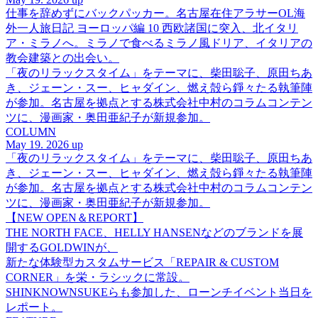
仕事を辞めずにバックパッカー。名古屋在住アラサーOL海
外一人旅日記 ヨーロッパ編 10 西欧諸国に突入、北イタリ
ア・ミラノへ。ミラノで食べるミラノ風ドリア、イタリアの
教会建築との出会い。
「夜のリラックスタイム」をテーマに、柴田聡子、原田ちあ
き、ジェーン・スー、ヒャダイン、燃え殻ら錚々たる執筆陣
が参加。名古屋を拠点とする株式会社中村のコラムコンテン
ツに、漫画家・奥田亜紀子が新規参加。
COLUMN
May 19. 2026 up
「夜のリラックスタイム」をテーマに、柴田聡子、原田ちあ
き、ジェーン・スー、ヒャダイン、燃え殻ら錚々たる執筆陣
が参加。名古屋を拠点とする株式会社中村のコラムコンテン
ツに、漫画家・奥田亜紀子が新規参加。
【NEW OPEN＆REPORT】
THE NORTH FACE、HELLY HANSENなどのブランドを展
開するGOLDWINが、
新たな体験型カスタムサービス「REPAIR & CUSTOM
CORNER」を栄・ラシックに常設。
SHINKNOWNSUKEらも参加した、ローンチイベント当日を
レポート。