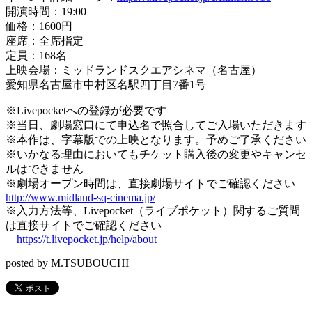
開演時間：19:00
価格：1600円
座席：全席指定
定員：168名
上映会場：ミッドランドスクエアシネマ（名古屋）
愛知県名古屋市中村区名駅四丁目7番1号
※Livepocketへの登録が必要です
※当日、劇場窓口にて申込名で照合してご入場いただきます
※本作は、字幕版での上映となります。予めご了承ください
※いかなる理由においてもチケット購入後の変更やキャンセ
ルはできません
※劇場オープン時間は、直接劇場サイトでご確認ください
http://www.midland-sq-cinema.jp/
※入力方法等、Livepocket（ライブポケット）関するご質問
は直接サイトでご確認ください
https://t.livepocket.jp/help/about
posted by M.TSUBOUCHI