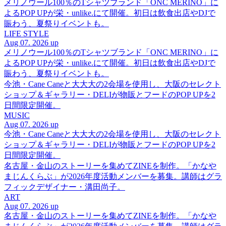
メリノウール100％のTシャツブランド「ONC MERINO」に
よるPOP UPが栄・unlike.にて開催。初日は飲食出店やDJで
賑わう、夏祭りイベントも。
LIFE STYLE
Aug 07. 2026 up
メリノウール100％のTシャツブランド「ONC MERINO」に
よるPOP UPが栄・unlike.にて開催。初日は飲食出店やDJで
賑わう、夏祭りイベントも。
今池・Cane Caneと大大大の2会場を使用し、大阪のセレクト
ショップ＆ギャラリー・DELIが物販とフードのPOP UPを2
日間限定開催。
MUSIC
Aug 07. 2026 up
今池・Cane Caneと大大大の2会場を使用し、大阪のセレクト
ショップ＆ギャラリー・DELIが物販とフードのPOP UPを2
日間限定開催。
名古屋・金山のストーリーを集めてZINEを制作。「かなや
まじんくらぶ」が2026年度活動メンバーを募集。講師はグラ
フィックデザイナー・溝田尚子。
ART
Aug 07. 2026 up
名古屋・金山のストーリーを集めてZINEを制作。「かなや