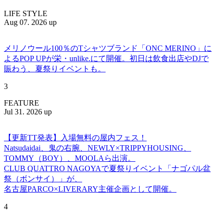
LIFE STYLE
Aug 07. 2026 up
メリノウール100％のTシャツブランド「ONC MERINO」に
よるPOP UPが栄・unlike.にて開催。初日は飲食出店やDJで
賑わう、夏祭りイベントも。
3
FEATURE
Jul 31. 2026 up
【更新TT発表】入場無料の屋内フェス！
Natsudaidai、鬼の右腕、NEWLY×TRIPPYHOUSING、
TOMMY（BOY）、MOOLAら出演。
CLUB QUATTRO NAGOYAで夏祭りイベント「ナゴパル盆
祭（ボンサイ）」が、
名古屋PARCO×LIVERARY主催企画として開催。
4