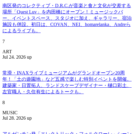
南区発のコレクティブ・D.R.C.が⾳楽と⾷と⽂化が交差する
場所「Quest Luv」を内田橋にオープン！ミュージックバ
ー、イベントスペース、スタジオに加え、ギャラリー、宿泊
施設も併設。初日は、COVAN、NEI、homarelanka、Andreら
によるライブも。
7
ART
Jul 24. 2026 up
常滑・INAXライブミュージアムがグランドオープン20周
年！「土の遊園地」など五感で楽しむ特別イベントを開催。
建築家・日置拓人、ランドスケープデザイナー・樋口彩土、
左官職人・久住有生によるトークも。
8
MUSIC
Jul 28. 2026 up
アルゼンチン発「エレクトリック・フォルクローレ」シーン