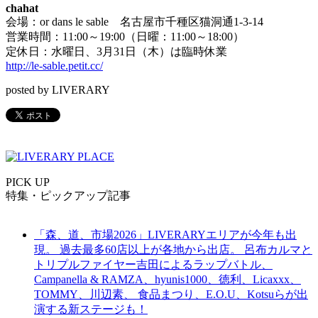
chahat
会場：or dans le sable 名古屋市千種区猫洞通1-3-14
営業時間：11:00～19:00（日曜：11:00～18:00）
定休日：水曜日、3月31日（木）は臨時休業
http://le-sable.petit.cc/
posted by LIVERARY
PICK UP
特集・ピックアップ記事
「森、道、市場2026」LIVERARYエリアが今年も出
現。 過去最多60店以上が各地から出店。 呂布カルマと
トリプルファイヤー吉田によるラップバトル、
Campanella & RAMZA、hyunis1000、徳利、Licaxxx、
TOMMY、川辺素、 食品まつり、E.O.U、Kotsuらが出
演する新ステージも！