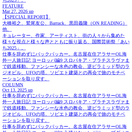
ち2025」。
FEATURE
Mar 27. 2026 up
【SPECIAL REPORT】
大橋裕之、鷲尾友公、Barrack、黒田義隆（ON READING）
他、
キュレーター、作家、アーティスト、街の人々から集めた
様々な視点と様々な声とともに振り返る、国際芸術祭「あい
ち2025」。
仕事を辞めずにバックパッカー。名古屋在住アラサーOL海
外一人旅日記 ヨーロッパ編9 スロバキア・ブラチスラヴァま
で鉄道移動。ファンシーな水色の教会、逆ピラミッド型のラ
ジオビル、UFOの塔。ソビエト建築との再会で旅のモチベ
ーションを取り戻す。
COLUMN
Oct 13. 2025 up
仕事を辞めずにバックパッカー。名古屋在住アラサーOL海
外一人旅日記 ヨーロッパ編9 スロバキア・ブラチスラヴァま
で鉄道移動。ファンシーな水色の教会、逆ピラミッド型のラ
ジオビル、UFOの塔。ソビエト建築との再会で旅のモチベ
ーションを取り戻す。
仕事を辞めずにバックパッカー。名古屋在住アラサーOL海