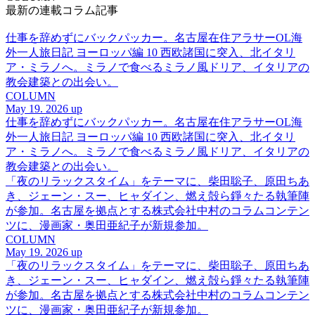
最新の連載コラム記事
仕事を辞めずにバックパッカー。名古屋在住アラサーOL海
外一人旅日記 ヨーロッパ編 10 西欧諸国に突入、北イタリ
ア・ミラノへ。ミラノで食べるミラノ風ドリア、イタリアの
教会建築との出会い。
COLUMN
May 19. 2026 up
仕事を辞めずにバックパッカー。名古屋在住アラサーOL海
外一人旅日記 ヨーロッパ編 10 西欧諸国に突入、北イタリ
ア・ミラノへ。ミラノで食べるミラノ風ドリア、イタリアの
教会建築との出会い。
「夜のリラックスタイム」をテーマに、柴田聡子、原田ちあ
き、ジェーン・スー、ヒャダイン、燃え殻ら錚々たる執筆陣
が参加。名古屋を拠点とする株式会社中村のコラムコンテン
ツに、漫画家・奥田亜紀子が新規参加。
COLUMN
May 19. 2026 up
「夜のリラックスタイム」をテーマに、柴田聡子、原田ちあ
き、ジェーン・スー、ヒャダイン、燃え殻ら錚々たる執筆陣
が参加。名古屋を拠点とする株式会社中村のコラムコンテン
ツに、漫画家・奥田亜紀子が新規参加。