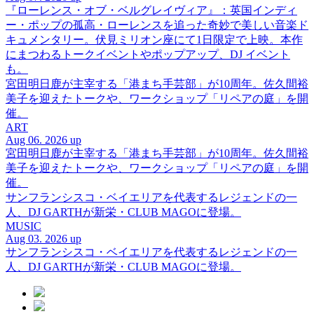
『ローレンス・オブ・ベルグレイヴィア』：英国インディ
ー・ポップの孤高・ローレンスを追った奇妙で美しい音楽ド
キュメンタリー。伏見ミリオン座にて1日限定で上映。本作
にまつわるトークイベントやポップアップ、DJ イベント
も。
宮田明日鹿が主宰する「港まち手芸部」が10周年。佐久間裕
美子を迎えたトークや、ワークショップ「リペアの庭」を開
催。
ART
Aug 06. 2026 up
宮田明日鹿が主宰する「港まち手芸部」が10周年。佐久間裕
美子を迎えたトークや、ワークショップ「リペアの庭」を開
催。
サンフランシスコ・ベイエリアを代表するレジェンドの一
人、DJ GARTHが新栄・CLUB MAGOに登場。
MUSIC
Aug 03. 2026 up
サンフランシスコ・ベイエリアを代表するレジェンドの一
人、DJ GARTHが新栄・CLUB MAGOに登場。