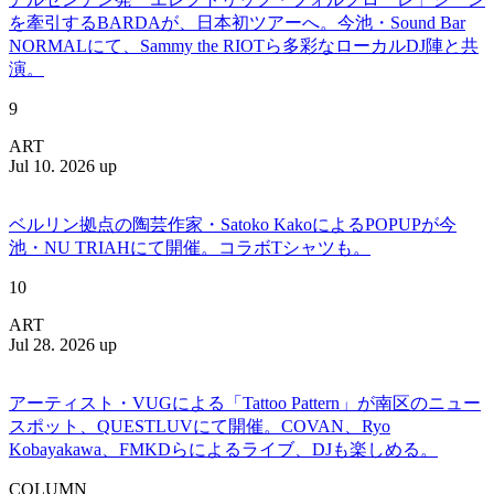
を牽引するBARDAが、日本初ツアーへ。今池・Sound Bar
NORMALにて、Sammy the RIOTら多彩なローカルDJ陣と共
演。
9
ART
Jul 10. 2026 up
ベルリン拠点の陶芸作家・Satoko KakoによるPOPUPが今
池・NU TRIAHにて開催。コラボTシャツも。
10
ART
Jul 28. 2026 up
アーティスト・VUGによる「Tattoo Pattern」が南区のニュー
スポット、QUESTLUVにて開催。COVAN、Ryo
Kobayakawa、FMKDらによるライブ、DJも楽しめる。
COLUMN