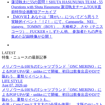
蓮沼執太に55の質問！SHUTA HASUNUMA TEAM - 55
Questions with Shuta Hasunuma 蓮沼執太チームTOUR直
前特別企画配信アーカイブ
【MOVIE】あなたは「障がい」についてどう思う？
実験的イベント「！⇄！」にて、Campanella、NEI、
xiangyu、TOMMY（BOY）、 大橋裕之、さや（テニス
コーツ）、FUCKER＋しずたん他、 参加者たちの声を
集めた記録映像が公開！
LATEST
特集・ニュースの最新記事
メリノウール100％のTシャツブランド「ONC MERINO」に
よるPOP UPが栄・unlike.にて開催。初日は飲食出店やDJで
賑わう、夏祭りイベントも。
LIFE STYLE
Aug 07. 2026 up
メリノウール100％のTシャツブランド「ONC MERINO」に
よるPOP UPが栄・unlike.にて開催。初日は飲食出店やDJで
賑わう、夏祭りイベントも。
今池・Cane Caneと大大大の2会場を使用し、大阪のセレクト