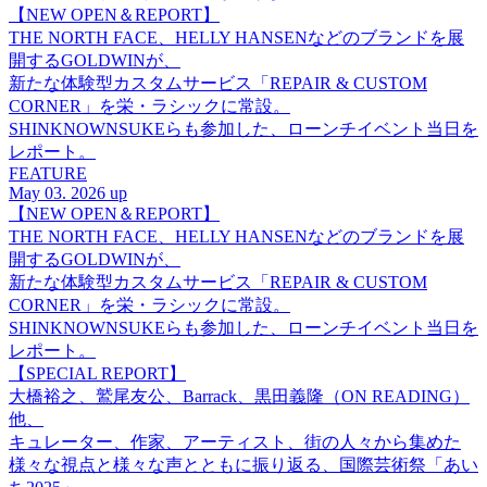
【NEW OPEN＆REPORT】
THE NORTH FACE、HELLY HANSENなどのブランドを展
開するGOLDWINが、
新たな体験型カスタムサービス「REPAIR & CUSTOM
CORNER」を栄・ラシックに常設。
SHINKNOWNSUKEらも参加した、ローンチイベント当日を
レポート。
FEATURE
May 03. 2026 up
【NEW OPEN＆REPORT】
THE NORTH FACE、HELLY HANSENなどのブランドを展
開するGOLDWINが、
新たな体験型カスタムサービス「REPAIR & CUSTOM
CORNER」を栄・ラシックに常設。
SHINKNOWNSUKEらも参加した、ローンチイベント当日を
レポート。
【SPECIAL REPORT】
大橋裕之、鷲尾友公、Barrack、黒田義隆（ON READING）
他、
キュレーター、作家、アーティスト、街の人々から集めた
様々な視点と様々な声とともに振り返る、国際芸術祭「あい