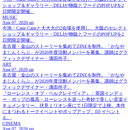
ショップ＆ギャラリー・DELIが物販とフードのPOP UPを2
日間限定開催。
MUSIC
Aug 07. 2026 up
今池・Cane Caneと大大大の2会場を使用し、大阪のセレクト
ショップ＆ギャラリー・DELIが物販とフードのPOP UPを2
日間限定開催。
名古屋・金山のストーリーを集めてZINEを制作。「かなや
まじんくらぶ」が2026年度活動メンバーを募集。講師はグラ
フィックデザイナー・溝田尚子。
ART
Aug 07. 2026 up
名古屋・金山のストーリーを集めてZINEを制作。「かなや
まじんくらぶ」が2026年度活動メンバーを募集。講師はグラ
フィックデザイナー・溝田尚子。
『ローレンス・オブ・ベルグレイヴィア』：英国インディ
ー・ポップの孤高・ローレンスを追った奇妙で美しい音楽ド
キュメンタリー。伏見ミリオン座にて1日限定で上映。本作
にまつわるトークイベントやポップアップ、DJ イベント
も。
CINEMA
Aug 07. 2026 up