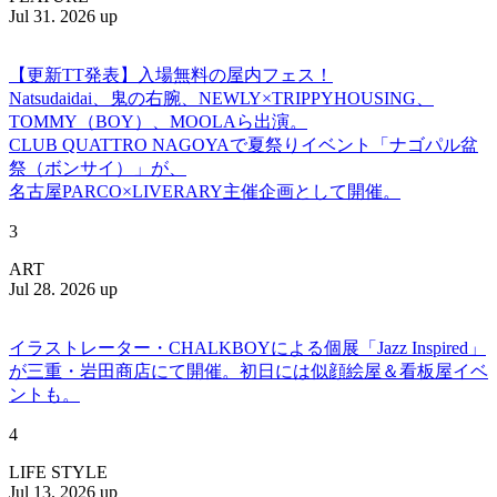
Jul 31. 2026 up
【更新TT発表】入場無料の屋内フェス！
Natsudaidai、鬼の右腕、NEWLY×TRIPPYHOUSING、
TOMMY（BOY）、MOOLAら出演。
CLUB QUATTRO NAGOYAで夏祭りイベント「ナゴパル盆
祭（ボンサイ）」が、
名古屋PARCO×LIVERARY主催企画として開催。
3
ART
Jul 28. 2026 up
イラストレーター・CHALKBOYによる個展「Jazz Inspired」
が三重・岩田商店にて開催。初日には似顔絵屋＆看板屋イベ
ントも。
4
LIFE STYLE
Jul 13. 2026 up