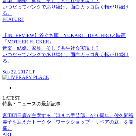
音楽、結婚、家族、そして共生社会実現！？
いつだってパンクであり続け、面白カッコ良く転がり続け
る。
FEATURE
【INTERVIEW】谷ぐち順、YUKARI、DEATHRO／映画
『MOTHER FUCKER』
音楽、結婚、家族、そして共生社会実現！？
いつだってパンクであり続け、面白カッコ良く転がり続け
る。
Sep 22. 2017 UP
LATEST
特集・ニュースの最新記事
宮田明日鹿が主宰する「港まち手芸部」が10周年。佐久間裕
美子を迎えたトークや、ワークショップ「リペアの庭」を開
催。
ART