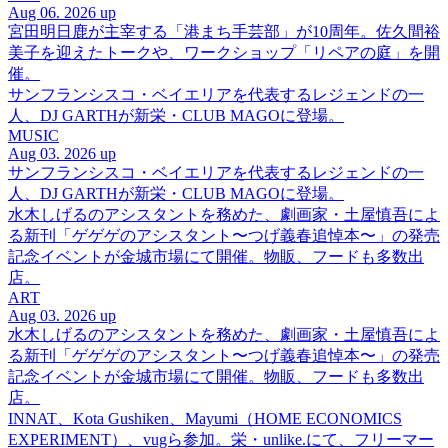
Aug 06. 2026 up
宮田明日鹿が主宰する「港まち手芸部」が10周年。佐久間裕
美子を迎えたトークや、ワークショップ「リペアの庭」を開
催。
サンフランシスコ・ベイエリアを代表するレジェンドの一
人、DJ GARTHが新栄・CLUB MAGOに登場。
MUSIC
Aug 03. 2026 up
サンフランシスコ・ベイエリアを代表するレジェンドの一
人、DJ GARTHが新栄・CLUB MAGOに登場。
水木しげるのアシスタントを務めた、劇画家・土屋慎吾によ
る新刊「ゲゲゲのアシスタント〜つげ義春追悼本〜」の発売
記念イベントが金城市場にて開催。物販、フードも多数出
店。
ART
Aug 03. 2026 up
水木しげるのアシスタントを務めた、劇画家・土屋慎吾によ
る新刊「ゲゲゲのアシスタント〜つげ義春追悼本〜」の発売
記念イベントが金城市場にて開催。物販、フードも多数出
店。
INNAT、Kota Gushiken、Mayumi（HOME ECONOMICS
EXPERIMENT）、vugら参加。栄・unlike.にて、フリーマー