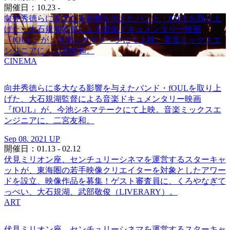
開催日：10.23 -
向井秀徳らに多大なる影響を与えたバンド・fOULを取り上
げた、大石規湖監督による音楽ドキュメンタリー映画
『fOUL』が、今池シネマテークにて上映。音楽ミックスエ
ンジニアに、二宮友和。
CINEMA
向井秀徳らに多大なる影響を与えたバンド・fOULを取り上
げた、大石規湖監督による音楽ドキュメンタリー映画
『fOUL』が、今池シネマテークにて上映。音楽ミックスエ
ンジニアに、二宮友和。
Sep 08. 2021 UP
開催日：01.13 - 02.12
伏見ミリオン座、センチュリーシネマを運営するスターキャ
ットが、東海圏の若手映像クリエイターを対象としたアワー
ドを設立、映像作品を募集！ゲスト審査員に、くろやなぎて
っぺい、大石規湖、武部敬俊（LIVERARY）。
ART
伏見ミリオン座、センチュリーシネマを運営するスターキャ