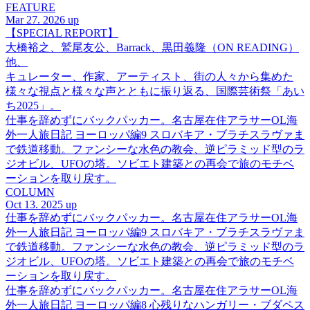
FEATURE
Mar 27. 2026 up
【SPECIAL REPORT】
大橋裕之、鷲尾友公、Barrack、黒田義隆（ON READING）
他、
キュレーター、作家、アーティスト、街の人々から集めた
様々な視点と様々な声とともに振り返る、国際芸術祭「あい
ち2025」。
仕事を辞めずにバックパッカー。名古屋在住アラサーOL海
外一人旅日記 ヨーロッパ編9 スロバキア・ブラチスラヴァま
で鉄道移動。ファンシーな水色の教会、逆ピラミッド型のラ
ジオビル、UFOの塔。ソビエト建築との再会で旅のモチベ
ーションを取り戻す。
COLUMN
Oct 13. 2025 up
仕事を辞めずにバックパッカー。名古屋在住アラサーOL海
外一人旅日記 ヨーロッパ編9 スロバキア・ブラチスラヴァま
で鉄道移動。ファンシーな水色の教会、逆ピラミッド型のラ
ジオビル、UFOの塔。ソビエト建築との再会で旅のモチベ
ーションを取り戻す。
仕事を辞めずにバックパッカー。名古屋在住アラサーOL海
外一人旅日記 ヨーロッパ編8 心残りなハンガリー・ブダペス