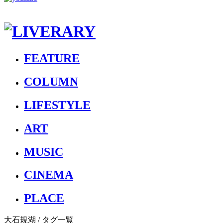
FEATURE
COLUMN
LIFESTYLE
ART
MUSIC
CINEMA
PLACE
大石規湖
/ タグ一覧