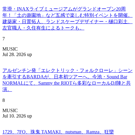
常滑・INAXライブミュージアムがグランドオープン20周
年！「土の遊園地」など五感で楽しむ特別イベントを開催。
建築家・日置拓人、ランドスケープデザイナー・樋口彩土、
左官職人・久住有生によるトークも。
7
MUSIC
Jul 28. 2026 up
アルゼンチン発「エレクトリック・フォルクローレ」シーン
を牽引するBARDAが、日本初ツアーへ。今池・Sound Bar
NORMALにて、Sammy the RIOTら多彩なローカルDJ陣と共
演。
8
MUSIC
Jul 10. 2026 up
1729、7FO、珠鬼 TAMAKI、nutsman、Ramza、狂欒