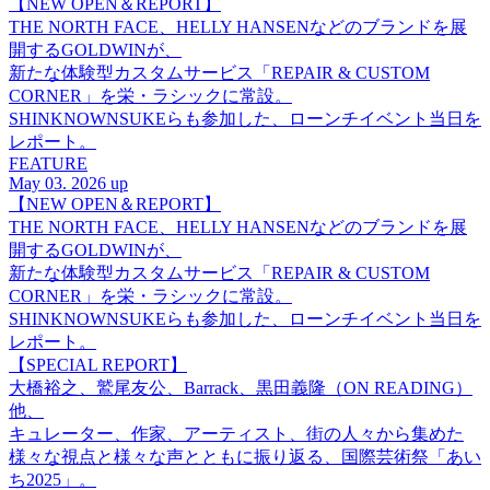
【NEW OPEN＆REPORT】
THE NORTH FACE、HELLY HANSENなどのブランドを展
開するGOLDWINが、
新たな体験型カスタムサービス「REPAIR & CUSTOM
CORNER」を栄・ラシックに常設。
SHINKNOWNSUKEらも参加した、ローンチイベント当日を
レポート。
FEATURE
May 03. 2026 up
【NEW OPEN＆REPORT】
THE NORTH FACE、HELLY HANSENなどのブランドを展
開するGOLDWINが、
新たな体験型カスタムサービス「REPAIR & CUSTOM
CORNER」を栄・ラシックに常設。
SHINKNOWNSUKEらも参加した、ローンチイベント当日を
レポート。
【SPECIAL REPORT】
大橋裕之、鷲尾友公、Barrack、黒田義隆（ON READING）
他、
キュレーター、作家、アーティスト、街の人々から集めた
様々な視点と様々な声とともに振り返る、国際芸術祭「あい
ち2025」。