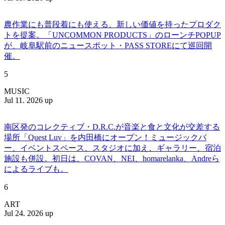
農作業にも普段着にも使える、新しい価値を持ったプロダク
トを提案。「UNCOMMON PRODUCTS」のローンチPOPUP
が、岐阜駅前のニュースポット・PASS STOREにて巡回開
催。
5
MUSIC
Jul 11. 2026 up
南区発のコレクティブ・D.R.C.が⾳楽と⾷と⽂化が交差する
場所「Quest Luv」を内田橋にオープン！ミュージックバ
ー、イベントスペース、スタジオに加え、ギャラリー、宿泊
施設も併設。初日は、COVAN、NEI、homarelanka、Andreら
によるライブも。
6
ART
Jul 24. 2026 up