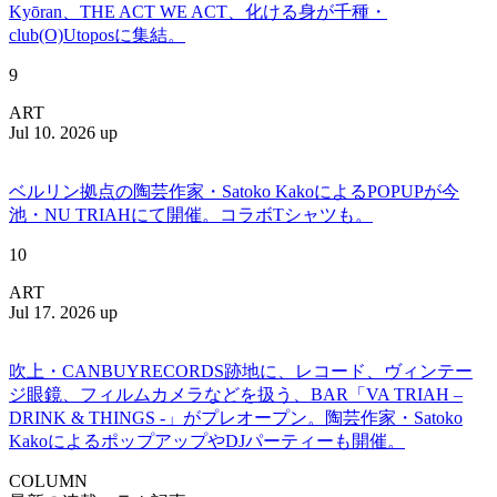
Kyōran、THE ACT WE ACT、化ける身が千種・
club(O)Utoposに集結。
9
ART
Jul 10. 2026 up
ベルリン拠点の陶芸作家・Satoko KakoによるPOPUPが今
池・NU TRIAHにて開催。コラボTシャツも。
10
ART
Jul 17. 2026 up
吹上・CANBUYRECORDS跡地に、レコード、ヴィンテー
ジ眼鏡、フィルムカメラなどを扱う、BAR「VA TRIAH –
DRINK & THINGS -」がプレオープン。陶芸作家・Satoko
KakoによるポップアップやDJパーティーも開催。
COLUMN