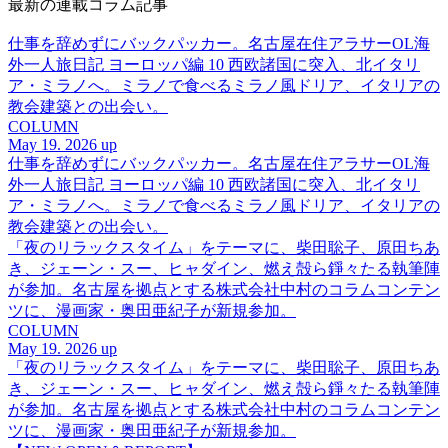
最新の連載コラム記事
仕事を辞めずにバックパッカー。名古屋在住アラサーOL海
外一人旅日記 ヨーロッパ編 10 西欧諸国に突入、北イタリ
ア・ミラノへ。ミラノで食べるミラノ風ドリア、イタリアの
教会建築との出会い。
COLUMN
May 19. 2026 up
仕事を辞めずにバックパッカー。名古屋在住アラサーOL海
外一人旅日記 ヨーロッパ編 10 西欧諸国に突入、北イタリ
ア・ミラノへ。ミラノで食べるミラノ風ドリア、イタリアの
教会建築との出会い。
「夜のリラックスタイム」をテーマに、柴田聡子、原田ちあ
き、ジェーン・スー、ヒャダイン、燃え殻ら錚々たる執筆陣
が参加。名古屋を拠点とする株式会社中村のコラムコンテン
ツに、漫画家・奥田亜紀子が新規参加。
COLUMN
May 19. 2026 up
「夜のリラックスタイム」をテーマに、柴田聡子、原田ちあ
き、ジェーン・スー、ヒャダイン、燃え殻ら錚々たる執筆陣
が参加。名古屋を拠点とする株式会社中村のコラムコンテン
ツに、漫画家・奥田亜紀子が新規参加。