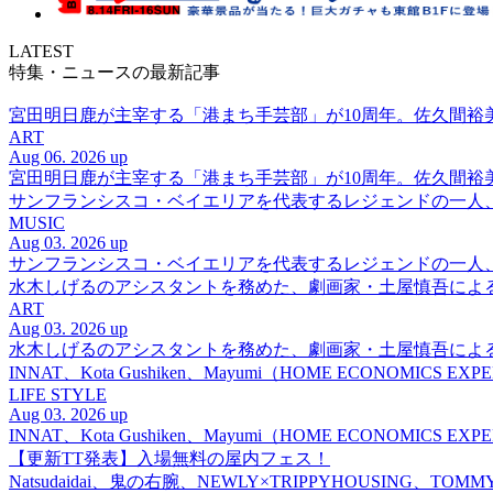
LATEST
特集・ニュースの最新記事
宮田明日鹿が主宰する「港まち手芸部」が10周年。佐久間
ART
Aug 06. 2026 up
宮田明日鹿が主宰する「港まち手芸部」が10周年。佐久間
サンフランシスコ・ベイエリアを代表するレジェンドの一人、DJ 
MUSIC
Aug 03. 2026 up
サンフランシスコ・ベイエリアを代表するレジェンドの一人、DJ 
水木しげるのアシスタントを務めた、劇画家・土屋慎吾によ
ART
Aug 03. 2026 up
水木しげるのアシスタントを務めた、劇画家・土屋慎吾によ
INNAT、Kota Gushiken、Mayumi（HOME ECONOM
LIFE STYLE
Aug 03. 2026 up
INNAT、Kota Gushiken、Mayumi（HOME ECONOM
【更新TT発表】入場無料の屋内フェス！
Natsudaidai、鬼の右腕、NEWLY×TRIPPYHOUSING、T