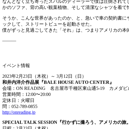
なんとなく立ち寄ったスバルのディーラーで僕は圧倒されて
かのソファ、背の高い観葉植物、そして清潔なシャツを着て
そうか、こんな世界があったのか、と、急いで車の契約書にサインし、部
ックして、ストリートビューを起動させた。
僕がずっと見過ごしてきた「それ」は、つまりアメリカの本
―――
イベント情報
2023年2月23日（木祝）～ 3月12日（日）
和井内洋介作品展『BALE HOUSE AUTO CENTER』
会場：ON READING 名古屋市千種区東山通5-19 カメダビ
営業時間：12:00〜20:00
定休日：火曜日
問：052-789-0855
http://onreading.jp
SPECIAL TALK SESSION『行かずに撮ろう、アメリカの旅
日程：2月23日（木祝）