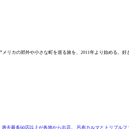
でアメリカの郊外や小さな町を巡る旅を、2011年より始める。
 過去最多60店以上が各地から出店。 呂布カルマとトリプルファイヤー