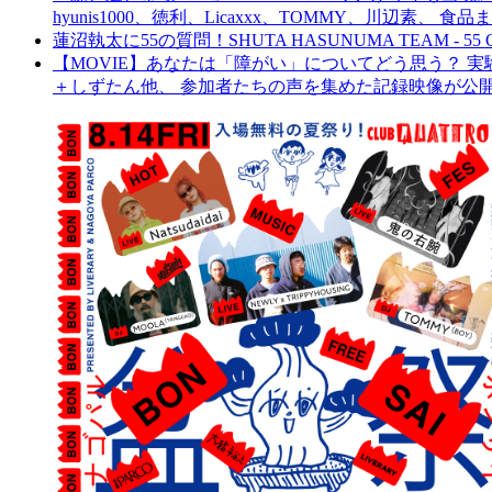
hyunis1000、徳利、Licaxxx、TOMMY、川辺素、 
蓮沼執太に55の質問！SHUTA HASUNUMA TEAM - 55 Q
【MOVIE】あなたは「障がい」についてどう思う？ 実験的イ
＋しずたん他、 参加者たちの声を集めた記録映像が公