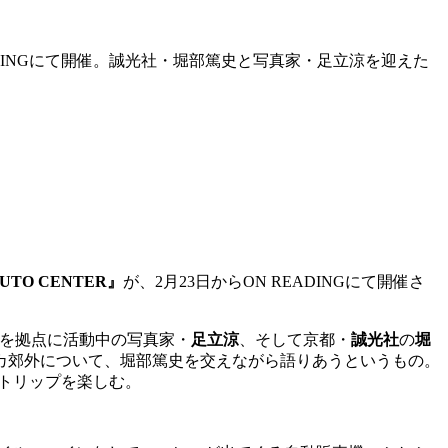
DINGにて開催。誠光社・堀部篤史と写真家・足立涼を迎えた
AUTO CENTER』
が、2月23日からON READINGにて開催さ
を拠点に活動中の写真家・
足立涼
、そして京都・
誠光社
の
堀
カ郊外について、堀部篤史を交えながら語りあうというもの。
トリップを楽しむ。