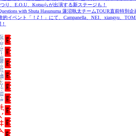
食品まつり、E.O.U、Kotsuらが出演する新ステージも！
uestions with Shuta Hasunuma 蓮沼執太チームTOUR直
ベント「！⇄！」にて、Campanella、NEI、xiangyu、
開！