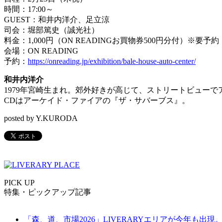
時間：17:00～
GUEST：和井内洋介、足立涼
司会：堀部篤史（誠光社）
料金：1,000円（ON READINGお買物券500円分付）※要予約
会場：ON READING
予約：
https://onreading.jp/exhibition/bale-house-auto-center/
和井内洋介
1979年宮崎生まれ。郊外好きが高じて、ストリートビュー
CDはアーケイド・ファイアの『ザ・サバーブス』。
posted by Y.KURODA
PICK UP
特集・ピックアップ記事
「森、道、市場2026」LIVERARYエリアが今年も出現。