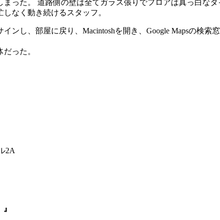
しまった。 道路側の壁は全てガラス張りでフロアは真っ白なタ
忙しなく動き続けるスタッフ。
屋に戻り、Macintoshを開き、Google Mapsの検索窓
体だった。
ル2A
。』