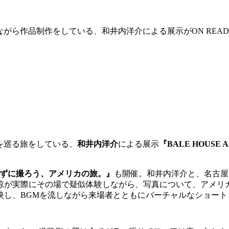
をながら作品制作をしている、和井内洋介による展示がON REA
町を巡る旅をしている、
和井内洋介
による展示
『BALE HOUSE 
N『行かずに撮ろう、アメリカの旅。』
も開催。和井内洋介と、名古屋
涼が実際にその場で疑似体験しながら、写真について、アメリ
映し、BGMを流しながら来場者とともにバーチャルなショート