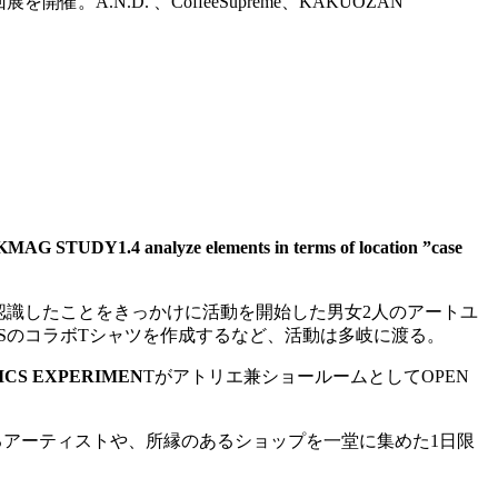
A.N.D. 、CoffeeSupreme、KAKUOZAN
DY1.4 analyze elements in terms of location ”case
認識したことをきっかけに活動を開始した男女2人のアートユ
BEAMSのコラボTシャツを作成するなど、活動は多岐に渡る。
CS EXPERIMEN
Tがアトリエ兼ショールームとしてOPEN
るアーティストや、所縁のあるショップを一堂に集めた1日限