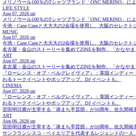
メリノウール100％のTシャツブランド「ONC MERINO」によ
LIFE STYLE
Aug 07. 2026 up
メリノウール100％のTシャツブランド「ONC MERINO」によ
今池・Cane Caneと大大大の2会場を使用し、大阪のセレクト
MUSIC
Aug 07. 2026 up
今池・Cane Caneと大大大の2会場を使用し、大阪のセレクト
名古屋・金山のストーリーを集めてZINEを制作。「かなや
ART
Aug 07. 2026 up
名古屋・金山のストーリーを集めてZINEを制作。「かなや
『ローレンス・オブ・ベルグレイヴィア』：英国インディー
わるトークイベントやポップアップ、DJ イベントも。
CINEMA
Aug 07. 2026 up
『ローレンス・オブ・ベルグレイヴィア』：英国インディー
わるトークイベントやポップアップ、DJ イベントも。
宮田明日鹿が主宰する「港まち手芸部」が10周年。佐久間
ART
Aug 06. 2026 up
宮田明日鹿が主宰する「港まち手芸部」が10周年。佐久間
サンフランシスコ・ベイエリアを代表するレジェンドの一人、DJ 