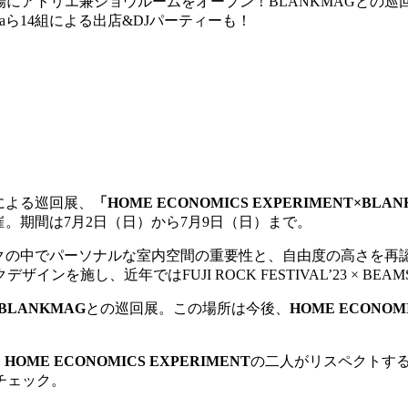
市場にアトリエ兼ショウルームをオープン！BLANKMAGとの巡回展を開催。
 Extraら14組による出店&DJパーティーも！
による巡回展、
「HOME ECONOMICS EXPERIMENT×BLANKMAG STU
。期間は7月2日（日）から7月9日（日）まで。
ックの中でパーソナルな室内空間の重要性と、自由度の高さを再
を施し、近年ではFUJI ROCK FESTIVAL’23 × 
BLANKMAG
との巡回展。この場所は今後、
HOME ECONOMI
。
HOME ECONOMICS EXPERIMENT
の二人がリスペクトす
チェック。