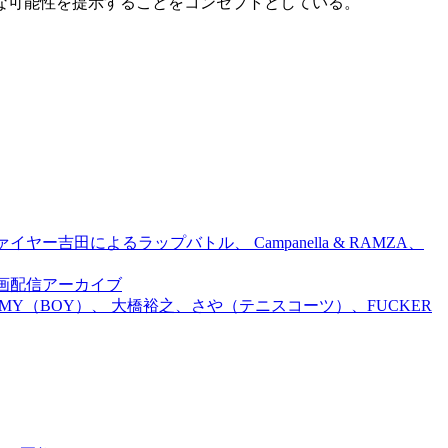
な可能性を提示することをコンセプトとしている。
吉田によるラップバトル、 Campanella & RAMZA、
前特別企画配信アーカイブ
TOMMY（BOY）、 大橋裕之、さや（テニスコーツ）、FUCKER