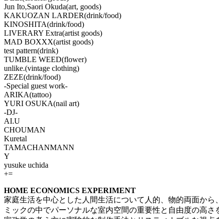
Jun Ito,Saori Okuda(art, goods)
KAKUOZAN LARDER(drink/food)
KINOSHITA(drink/food)
LIVERARY Extra(artist goods)
MAD BOXXX(artist goods)
test pattern(drink)
TUMBLE WEED(flower)
unlike.(vintage clothing)
ZEZE(drink/food)
-Special guest work-
ARIKA(tattoo)
YURI OSUKA(nail art)
-DJ-
AI.U
CHOUMAN
Kuretal
TAMACHANMANN
Y
yusuke uchida
+=
HOME ECONOMICS EXPERIMENT
家庭生活を中心とした人間生活について人的、物的両面から、
ミックの中でパーソナルな室内空間の重要性と自由度の高さ