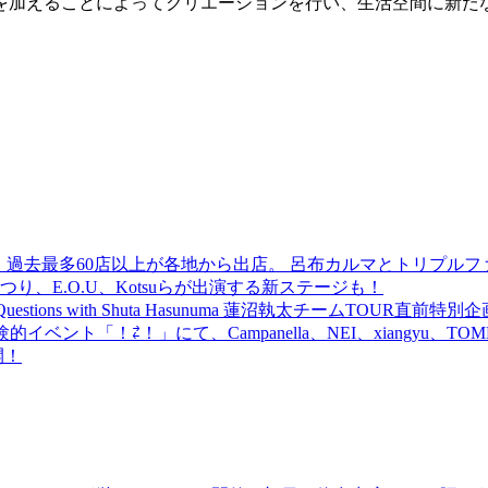
を加えることによってクリエーションを行い、生活空間に新た
 過去最多60店以上が各地から出店。 呂布カルマとトリプルファイヤー
食品まつり、E.O.U、Kotsuらが出演する新ステージも！
uestions with Shuta Hasunuma 蓮沼執太チームTOUR直
ベント「！⇄！」にて、Campanella、NEI、xiangyu、
開！