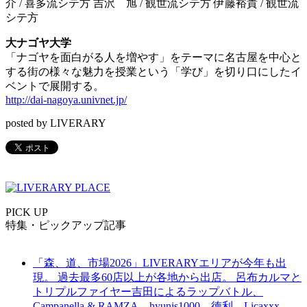
介 / 喜多流シテ方 吉沢 旭 / 観世流シテ方 伊藤裕貴 / 観世流
シテ方
大ナゴヤ大学
「ナゴヤを面白がる人を増やす」をテーマに名古屋を中心と
する街の様々な魅力を授業という「学び」を切り口にしたイ
ベントで展開する。
http://dai-nagoya.univnet.jp/
posted by LIVERARY
PICK UP
特集・ピックアップ記事
「森、道、市場2026」LIVERARYエリアが今年も出
現。 過去最多60店以上が各地から出店。 呂布カルマと
トリプルファイヤー吉田によるラップバトル、
Campanella & RAMZA、hyunis1000、徳利、Licaxxx、