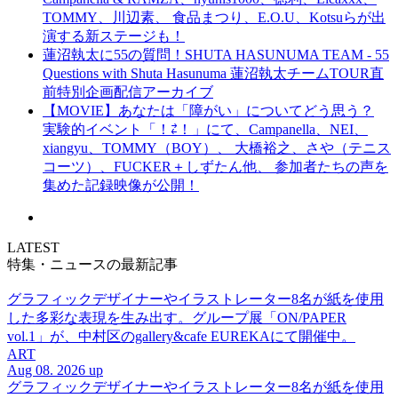
TOMMY、川辺素、 食品まつり、E.O.U、Kotsuらが出
演する新ステージも！
蓮沼執太に55の質問！SHUTA HASUNUMA TEAM - 55
Questions with Shuta Hasunuma 蓮沼執太チームTOUR直
前特別企画配信アーカイブ
【MOVIE】あなたは「障がい」についてどう思う？
実験的イベント「！⇄！」にて、Campanella、NEI、
xiangyu、TOMMY（BOY）、 大橋裕之、さや（テニス
コーツ）、FUCKER＋しずたん他、 参加者たちの声を
集めた記録映像が公開！
LATEST
特集・ニュースの最新記事
グラフィックデザイナーやイラストレーター8名が紙を使用
した多彩な表現を生み出す。グループ展「ON/PAPER
vol.1」が、中村区のgallery&cafe EUREKAにて開催中。
ART
Aug 08. 2026 up
グラフィックデザイナーやイラストレーター8名が紙を使用