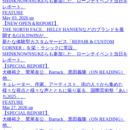
SHINKNOWNSUKEらも参加した、ローンチイベント当日を
レポート。
FEATURE
May 03. 2026 up
【NEW OPEN＆REPORT】
THE NORTH FACE、HELLY HANSENなどのブランドを展
開するGOLDWINが、
新たな体験型カスタムサービス「REPAIR & CUSTOM
CORNER」を栄・ラシックに常設。
SHINKNOWNSUKEらも参加した、ローンチイベント当日を
レポート。
【SPECIAL REPORT】
大橋裕之、鷲尾友公、Barrack、黒田義隆（ON READING）
他、
キュレーター、作家、アーティスト、街の人々から集めた
様々な視点と様々な声とともに振り返る、国際芸術祭「あい
ち2025」。
FEATURE
Mar 27. 2026 up
【SPECIAL REPORT】
大橋裕之、鷲尾友公、Barrack、黒田義隆（ON READING）
他、