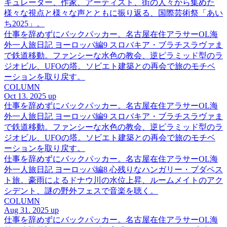
キュレーター、作家、アーティスト、街の人々から集めた
様々な視点と様々な声とともに振り返る、国際芸術祭「あい
ち2025」。
仕事を辞めずにバックパッカー。名古屋在住アラサーOL海
外一人旅日記 ヨーロッパ編9 スロバキア・ブラチスラヴァま
で鉄道移動。ファンシーな水色の教会、逆ピラミッド型のラ
ジオビル、UFOの塔。ソビエト建築との再会で旅のモチベ
ーションを取り戻す。
COLUMN
Oct 13. 2025 up
仕事を辞めずにバックパッカー。名古屋在住アラサーOL海
外一人旅日記 ヨーロッパ編9 スロバキア・ブラチスラヴァま
で鉄道移動。ファンシーな水色の教会、逆ピラミッド型のラ
ジオビル、UFOの塔。ソビエト建築との再会で旅のモチベ
ーションを取り戻す。
仕事を辞めずにバックパッカー。名古屋在住アラサーOL海
外一人旅日記 ヨーロッパ編8 心残りなハンガリー・ブダペス
ト旅。豪雨によるドナウ川の水位上昇、ルームメイトのアク
シデント、謎の野外フェスで音楽を聴く。
COLUMN
Aug 31. 2025 up
仕事を辞めずにバックパッカー。名古屋在住アラサーOL海