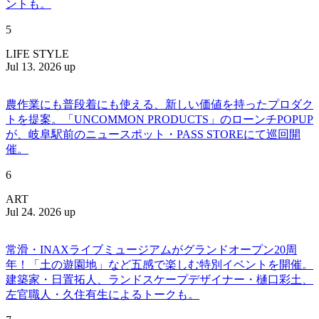
ントも。
5
LIFE STYLE
Jul 13. 2026 up
農作業にも普段着にも使える、新しい価値を持ったプロダク
トを提案。「UNCOMMON PRODUCTS」のローンチPOPUP
が、岐阜駅前のニュースポット・PASS STOREにて巡回開
催。
6
ART
Jul 24. 2026 up
常滑・INAXライブミュージアムがグランドオープン20周
年！「土の遊園地」など五感で楽しむ特別イベントを開催。
建築家・日置拓人、ランドスケープデザイナー・樋口彩土、
左官職人・久住有生によるトークも。