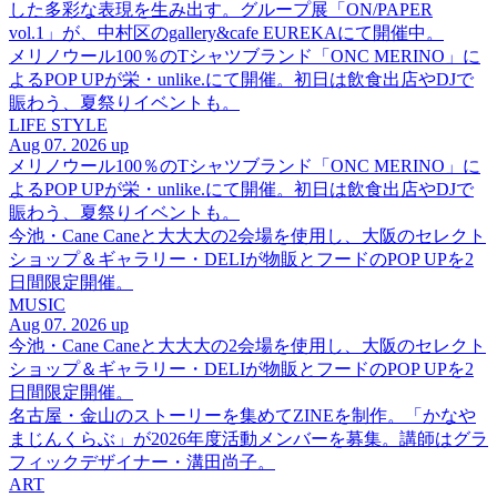
した多彩な表現を生み出す。グループ展「ON/PAPER
vol.1」が、中村区のgallery&cafe EUREKAにて開催中。
メリノウール100％のTシャツブランド「ONC MERINO」に
よるPOP UPが栄・unlike.にて開催。初日は飲食出店やDJで
賑わう、夏祭りイベントも。
LIFE STYLE
Aug 07. 2026 up
メリノウール100％のTシャツブランド「ONC MERINO」に
よるPOP UPが栄・unlike.にて開催。初日は飲食出店やDJで
賑わう、夏祭りイベントも。
今池・Cane Caneと大大大の2会場を使用し、大阪のセレクト
ショップ＆ギャラリー・DELIが物販とフードのPOP UPを2
日間限定開催。
MUSIC
Aug 07. 2026 up
今池・Cane Caneと大大大の2会場を使用し、大阪のセレクト
ショップ＆ギャラリー・DELIが物販とフードのPOP UPを2
日間限定開催。
名古屋・金山のストーリーを集めてZINEを制作。「かなや
まじんくらぶ」が2026年度活動メンバーを募集。講師はグラ
フィックデザイナー・溝田尚子。
ART