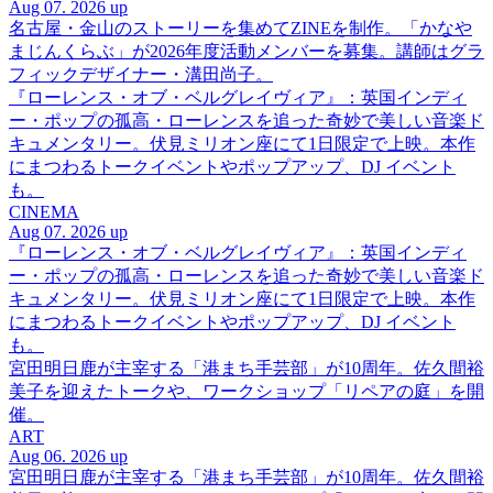
Aug 07. 2026 up
名古屋・金山のストーリーを集めてZINEを制作。「かなや
まじんくらぶ」が2026年度活動メンバーを募集。講師はグラ
フィックデザイナー・溝田尚子。
『ローレンス・オブ・ベルグレイヴィア』：英国インディ
ー・ポップの孤高・ローレンスを追った奇妙で美しい音楽ド
キュメンタリー。伏見ミリオン座にて1日限定で上映。本作
にまつわるトークイベントやポップアップ、DJ イベント
も。
CINEMA
Aug 07. 2026 up
『ローレンス・オブ・ベルグレイヴィア』：英国インディ
ー・ポップの孤高・ローレンスを追った奇妙で美しい音楽ド
キュメンタリー。伏見ミリオン座にて1日限定で上映。本作
にまつわるトークイベントやポップアップ、DJ イベント
も。
宮田明日鹿が主宰する「港まち手芸部」が10周年。佐久間裕
美子を迎えたトークや、ワークショップ「リペアの庭」を開
催。
ART
Aug 06. 2026 up
宮田明日鹿が主宰する「港まち手芸部」が10周年。佐久間裕