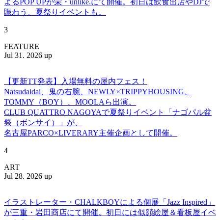
よるPOP UPが栄・unlike.にて開催。初日は飲食出店やDJで
賑わう、夏祭りイベントも。
3
FEATURE
Jul 31. 2026 up
【更新TT発表】入場無料の屋内フェス！
Natsudaidai、鬼の右腕、NEWLY×TRIPPYHOUSING、
TOMMY（BOY）、MOOLAら出演。
CLUB QUATTRO NAGOYAで夏祭りイベント「ナゴパル盆
祭（ボンサイ）」が、
名古屋PARCO×LIVERARY主催企画として開催。
4
ART
Jul 28. 2026 up
イラストレーター・CHALKBOYによる個展「Jazz Inspired」
が三重・岩田商店にて開催。初日には似顔絵屋＆看板屋イベ