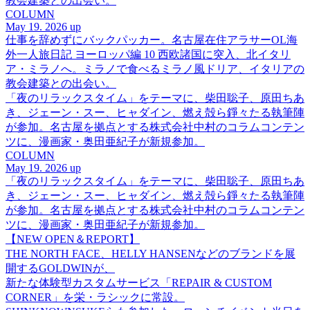
教会建築との出会い。
COLUMN
May 19. 2026 up
仕事を辞めずにバックパッカー。名古屋在住アラサーOL海
外一人旅日記 ヨーロッパ編 10 西欧諸国に突入、北イタリ
ア・ミラノへ。ミラノで食べるミラノ風ドリア、イタリアの
教会建築との出会い。
「夜のリラックスタイム」をテーマに、柴田聡子、原田ちあ
き、ジェーン・スー、ヒャダイン、燃え殻ら錚々たる執筆陣
が参加。名古屋を拠点とする株式会社中村のコラムコンテン
ツに、漫画家・奥田亜紀子が新規参加。
COLUMN
May 19. 2026 up
「夜のリラックスタイム」をテーマに、柴田聡子、原田ちあ
き、ジェーン・スー、ヒャダイン、燃え殻ら錚々たる執筆陣
が参加。名古屋を拠点とする株式会社中村のコラムコンテン
ツに、漫画家・奥田亜紀子が新規参加。
【NEW OPEN＆REPORT】
THE NORTH FACE、HELLY HANSENなどのブランドを展
開するGOLDWINが、
新たな体験型カスタムサービス「REPAIR & CUSTOM
CORNER」を栄・ラシックに常設。