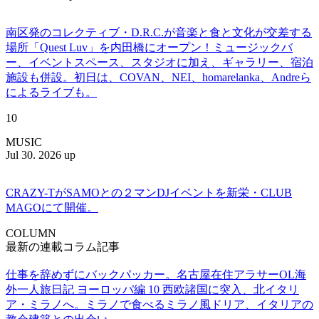
南区発のコレクティブ・D.R.C.が⾳楽と⾷と⽂化が交差する
場所「Quest Luv」を内田橋にオープン！ミュージックバ
ー、イベントスペース、スタジオに加え、ギャラリー、宿泊
施設も併設。初日は、COVAN、NEI、homarelanka、Andreら
によるライブも。
10
MUSIC
Jul 30. 2026 up
CRAZY-TがSAMOとの２マンDJイベントを新栄・CLUB
MAGOにて開催。
COLUMN
最新の連載コラム記事
仕事を辞めずにバックパッカー。名古屋在住アラサーOL海
外一人旅日記 ヨーロッパ編 10 西欧諸国に突入、北イタリ
ア・ミラノへ。ミラノで食べるミラノ風ドリア、イタリアの