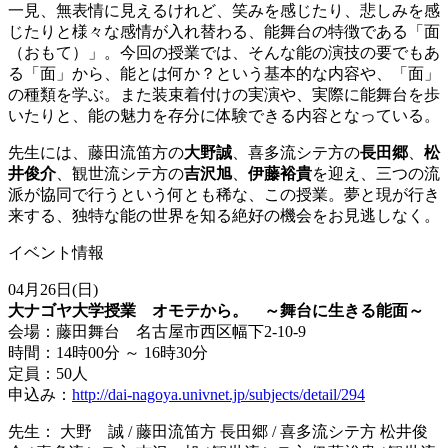
一見、無表情に見えるけれど、笑みを感じたり、悲しみを感
じたりと様々な感情が入れ替わる、能舞台の特徴である「面
（おもて）」。今回の授業では、そんな能の演技の要でもあ
る「面」から、能とは何か？という基本的な内容や、「面」
の種類を学ぶ。また装束着付けの実演や、実際に能舞台を歩
いたりと、能の魅力を存分に体験できる内容となっている。
先生には、藤田流笛方の
大野誠
、喜多流シテ方の
長田郷
、
松
井俊介
、観世流シテ方の
吉沢旭
、
伊藤裕貴
を迎え、三つの流
派が協同で行うという何とも稀な、この授業。夢と現が行き
来する、独特な能の世界を知る絶好の機会をお見逃しなく。
イベント情報
04月26日(日)
大ナゴヤ大学授業 オモテから。 ～舞台に生きる能面～
会場：藤田舞台 名古屋市西区幅下2-10-9
時間：14時00分 ～ 16時30分
定員：50人
申込み：
http://dai-nagoya.univnet.jp/subjects/detail/294
先生： 大野 誠 / 藤田流笛方 長田郷 / 喜多流シテ方 松井俊