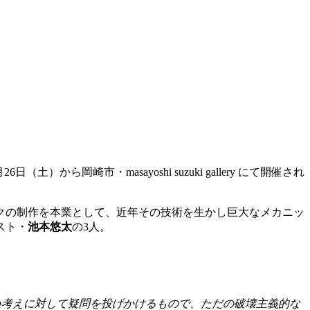
月26日（土）から岡崎市・
masayoshi suzuki gallery
にて開催され
クの制作を本業として、近年その技術を生かし巨大なメカニッ
スト・
池本悠太
の3人。
い考えに対して疑問を投げかけるもので、ただの破壊主義的な