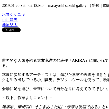
2019.01.26.Sat - 02.18.Mon | masayoshi suzuki gallery （愛知
水野シゲユキ
小川昌男
池原悠太
世界的な人気を誇る
大友克洋
の代表作『
AKIRA』
に
描かれて
る。
本展に参加するアーティストは、錆びた素材の表現を得意と
クを生み出している
小川昌男
。デジタルツールを使って、廃
会場に足を運び、未来について自分なりに考えてみてほしい
～以下、作家よりコメント～
建築家、磯崎新(いそざきあらた)は「未来は廃墟である」