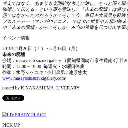
考えではなく、あまりも楽間的な考えに対し、もっと深く現
確認して伝える」という事を意味し、「未来の廃墟」は避け
想ではなかったのだろうか
?
そして今、東日本大震災を経験
プカルチャー（マンガやアニメ）
では常に世界や人類の終末
や「未来の廃墟」からこそしか、本当の希望を見つけ出す事
イベント情報
2019
年
1
月
26
日（土）～
2
月
18
日（月）
未来の廃墟
会場：
masayoshi suzuki gallery
（愛知県岡崎市康生通南
3
丁目
2
時間：
12:00
～
19:00
毎週火・水曜日休廊
作家：水野シゲユキ
/
小川昌男
/
池原悠太
www.masayoshisuzukigallery.com/
posted by K.NAKASHIMA_LIVERARY
PICK UP