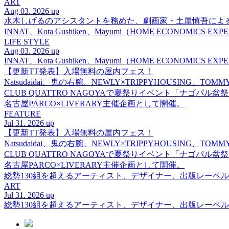
ART
Aug 03. 2026 up
水木しげるのアシスタントを務めた、劇画家・土屋慎吾によ
INNAT、Kota Gushiken、Mayumi（HOME ECONOM
LIFE STYLE
Aug 03. 2026 up
INNAT、Kota Gushiken、Mayumi（HOME ECONOM
【更新TT発表】入場無料の屋内フェス！
Natsudaidai、鬼の右腕、NEWLY×TRIPPYHOUSING、T
CLUB QUATTRO NAGOYAで夏祭りイベント「ナゴパル
名古屋PARCO×LIVERARY主催企画として開催。
FEATURE
Jul 31. 2026 up
【更新TT発表】入場無料の屋内フェス！
Natsudaidai、鬼の右腕、NEWLY×TRIPPYHOUSING、T
CLUB QUATTRO NAGOYAで夏祭りイベント「ナゴパル
名古屋PARCO×LIVERARY主催企画として開催。
総勢130組を超えるアーティスト、デザイナー、出版レーベル
ART
Jul 31. 2026 up
総勢130組を超えるアーティスト、デザイナー、出版レーベル