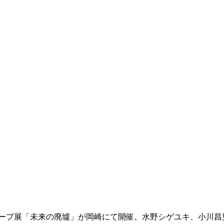
ループ展「未来の廃墟」が岡崎にて開催。水野シゲユキ、小川