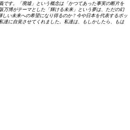
義です。「廃墟」という概念は「かつてあった事実の断片を
阪万博がテーマとした「輝ける未来」という夢は、ただの幻
輝しい未来への希望になり得るのか
?
今や日本を代表するポッ
私達に自覚させてくれました。私達は、もしかしたら、もは