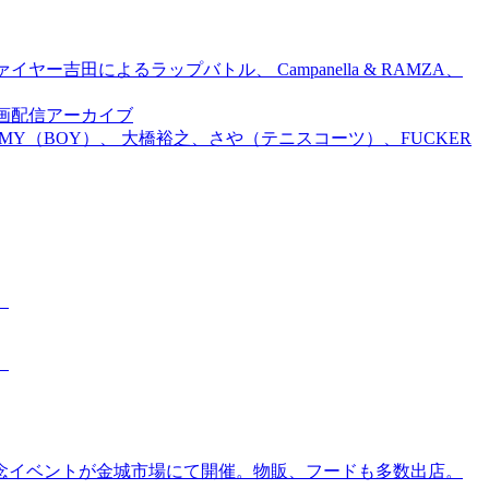
吉田によるラップバトル、 Campanella & RAMZA、
前特別企画配信アーカイブ
TOMMY（BOY）、 大橋裕之、さや（テニスコーツ）、FUCKER
。
。
念イベントが金城市場にて開催。物販、フードも多数出店。