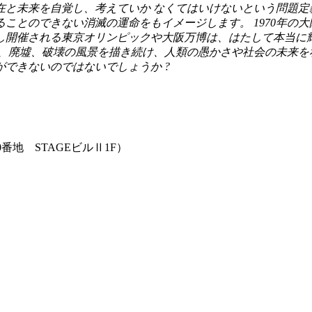
在と未来を自覚し、考えていか なくてはいけないという問題定
ることのできない消滅の運命をもイメージします。
1970
年の大
し開催される東京オリンピックや大阪万博は、はたして本当に
、廃墟、破壊の風景を描き続け、人類の愚かさや社会の未来を
ができないのではないでしょうか
?
0
番地
STAGE
ビルⅡ
1F
）