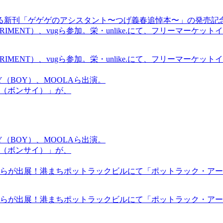
る新刊「ゲゲゲのアシスタント〜つげ義春追悼本〜」の発売記
ICS EXPERIMENT）、vugら参加。栄・unlike.にて、フリーマー
ICS EXPERIMENT）、vugら参加。栄・unlike.にて、フリーマー
OMMY（BOY）、MOOLAら出演。
盆祭（ボンサイ）」が、
OMMY（BOY）、MOOLAら出演。
盆祭（ボンサイ）」が、
らが出展！港まちポットラックビルにて「ポットラック・アート
らが出展！港まちポットラックビルにて「ポットラック・アート