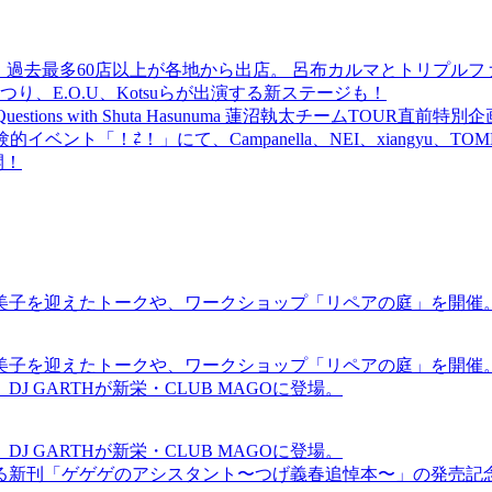
 過去最多60店以上が各地から出店。 呂布カルマとトリプルファイヤー
食品まつり、E.O.U、Kotsuらが出演する新ステージも！
uestions with Shuta Hasunuma 蓮沼執太チームTOUR直
ベント「！⇄！」にて、Campanella、NEI、xiangyu、
開！
裕美子を迎えたトークや、ワークショップ「リペアの庭」を開催
裕美子を迎えたトークや、ワークショップ「リペアの庭」を開催
GARTHが新栄・CLUB MAGOに登場。
GARTHが新栄・CLUB MAGOに登場。
る新刊「ゲゲゲのアシスタント〜つげ義春追悼本〜」の発売記