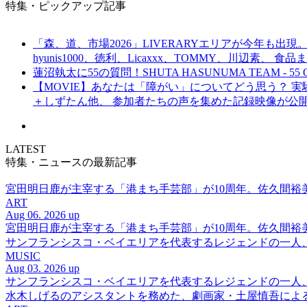
特集・ピックアップ記事
「森、道、市場2026」LIVERARYエリアが今年も出現。
hyunis1000、徳利、Licaxxx、TOMMY、川辺素、 
蓮沼執太に55の質問！SHUTA HASUNUMA TEAM - 55 Q
【MOVIE】あなたは「障がい」についてどう思う？ 実験的イ
＋しずたん他、 参加者たちの声を集めた記録映像が公
LATEST
特集・ニュースの最新記事
宮田明日鹿が主宰する「港まち手芸部」が10周年。佐久間
ART
Aug 06. 2026 up
宮田明日鹿が主宰する「港まち手芸部」が10周年。佐久間
サンフランシスコ・ベイエリアを代表するレジェンドの一人、DJ 
MUSIC
Aug 03. 2026 up
サンフランシスコ・ベイエリアを代表するレジェンドの一人、DJ 
水木しげるのアシスタントを務めた、劇画家・土屋慎吾によ