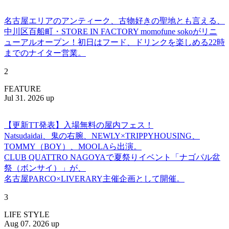
名古屋エリアのアンティーク、古物好きの聖地とも言える、
中川区百船町・STORE IN FACTORY momofune sokoがリニ
ューアルオープン！初日はフード、ドリンクを楽しめる22時
までのナイター営業。
2
FEATURE
Jul 31. 2026 up
【更新TT発表】入場無料の屋内フェス！
Natsudaidai、鬼の右腕、NEWLY×TRIPPYHOUSING、
TOMMY（BOY）、MOOLAら出演。
CLUB QUATTRO NAGOYAで夏祭りイベント「ナゴパル盆
祭（ボンサイ）」が、
名古屋PARCO×LIVERARY主催企画として開催。
3
LIFE STYLE
Aug 07. 2026 up