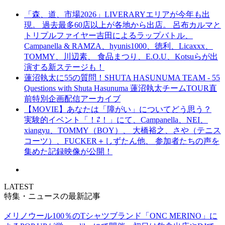
「森、道、市場2026」LIVERARYエリアが今年も出
現。 過去最多60店以上が各地から出店。 呂布カルマと
トリプルファイヤー吉田によるラップバトル、
Campanella & RAMZA、hyunis1000、徳利、Licaxxx、
TOMMY、川辺素、 食品まつり、E.O.U、Kotsuらが出
演する新ステージも！
蓮沼執太に55の質問！SHUTA HASUNUMA TEAM - 55
Questions with Shuta Hasunuma 蓮沼執太チームTOUR直
前特別企画配信アーカイブ
【MOVIE】あなたは「障がい」についてどう思う？
実験的イベント「！⇄！」にて、Campanella、NEI、
xiangyu、TOMMY（BOY）、 大橋裕之、さや（テニス
コーツ）、FUCKER＋しずたん他、 参加者たちの声を
集めた記録映像が公開！
LATEST
特集・ニュースの最新記事
メリノウール100％のTシャツブランド「ONC MERINO」に