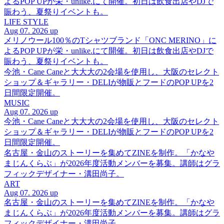
よるPOP UPが栄・unlike.にて開催。初日は飲食出店やDJで
賑わう、夏祭りイベントも。
LIFE STYLE
Aug 07. 2026 up
メリノウール100％のTシャツブランド「ONC MERINO」に
よるPOP UPが栄・unlike.にて開催。初日は飲食出店やDJで
賑わう、夏祭りイベントも。
今池・Cane Caneと大大大の2会場を使用し、大阪のセレクト
ショップ＆ギャラリー・DELIが物販とフードのPOP UPを2
日間限定開催。
MUSIC
Aug 07. 2026 up
今池・Cane Caneと大大大の2会場を使用し、大阪のセレクト
ショップ＆ギャラリー・DELIが物販とフードのPOP UPを2
日間限定開催。
名古屋・金山のストーリーを集めてZINEを制作。「かなや
まじんくらぶ」が2026年度活動メンバーを募集。講師はグラ
フィックデザイナー・溝田尚子。
ART
Aug 07. 2026 up
名古屋・金山のストーリーを集めてZINEを制作。「かなや
まじんくらぶ」が2026年度活動メンバーを募集。講師はグラ
フィックデザイナー・溝田尚子。