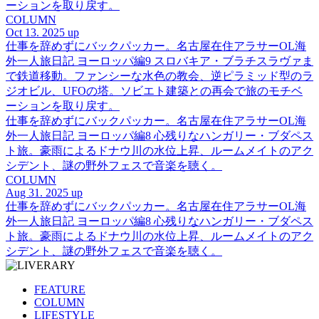
ーションを取り戻す。
COLUMN
Oct 13. 2025 up
仕事を辞めずにバックパッカー。名古屋在住アラサーOL海
外一人旅日記 ヨーロッパ編9 スロバキア・ブラチスラヴァま
で鉄道移動。ファンシーな水色の教会、逆ピラミッド型のラ
ジオビル、UFOの塔。ソビエト建築との再会で旅のモチベ
ーションを取り戻す。
仕事を辞めずにバックパッカー。名古屋在住アラサーOL海
外一人旅日記 ヨーロッパ編8 心残りなハンガリー・ブダペス
ト旅。豪雨によるドナウ川の水位上昇、ルームメイトのアク
シデント、謎の野外フェスで音楽を聴く。
COLUMN
Aug 31. 2025 up
仕事を辞めずにバックパッカー。名古屋在住アラサーOL海
外一人旅日記 ヨーロッパ編8 心残りなハンガリー・ブダペス
ト旅。豪雨によるドナウ川の水位上昇、ルームメイトのアク
シデント、謎の野外フェスで音楽を聴く。
FEATURE
COLUMN
LIFESTYLE