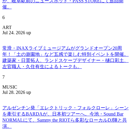
が、岐阜駅前のニュースポット・PASS STOREにて巡回開
催。
6
ART
Jul 24. 2026 up
常滑・INAXライブミュージアムがグランドオープン20周
年！「土の遊園地」など五感で楽しむ特別イベントを開催。
建築家・日置拓人、ランドスケープデザイナー・樋口彩土、
左官職人・久住有生によるトークも。
7
MUSIC
Jul 28. 2026 up
アルゼンチン発「エレクトリック・フォルクローレ」シーン
を牽引するBARDAが、日本初ツアーへ。今池・Sound Bar
NORMALにて、Sammy the RIOTら多彩なローカルDJ陣と共
演。