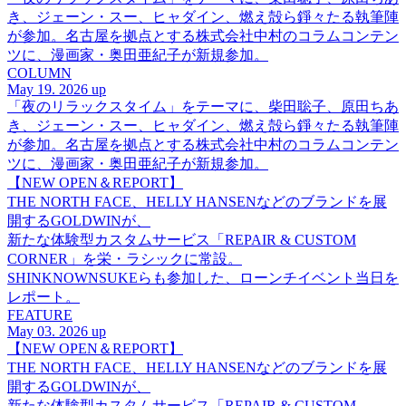
き、ジェーン・スー、ヒャダイン、燃え殻ら錚々たる執筆陣
が参加。名古屋を拠点とする株式会社中村のコラムコンテン
ツに、漫画家・奥田亜紀子が新規参加。
COLUMN
May 19. 2026 up
「夜のリラックスタイム」をテーマに、柴田聡子、原田ちあ
き、ジェーン・スー、ヒャダイン、燃え殻ら錚々たる執筆陣
が参加。名古屋を拠点とする株式会社中村のコラムコンテン
ツに、漫画家・奥田亜紀子が新規参加。
【NEW OPEN＆REPORT】
THE NORTH FACE、HELLY HANSENなどのブランドを展
開するGOLDWINが、
新たな体験型カスタムサービス「REPAIR & CUSTOM
CORNER」を栄・ラシックに常設。
SHINKNOWNSUKEらも参加した、ローンチイベント当日を
レポート。
FEATURE
May 03. 2026 up
【NEW OPEN＆REPORT】
THE NORTH FACE、HELLY HANSENなどのブランドを展
開するGOLDWINが、
新たな体験型カスタムサービス「REPAIR & CUSTOM