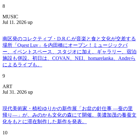
8
MUSIC
Jul 11. 2026 up
南区発のコレクティブ・D.R.C.が⾳楽と⾷と⽂化が交差する
場所「Quest Luv」を内田橋にオープン！ミュージックバ
ー、イベントスペース、スタジオに加え、ギャラリー、宿泊
施設も併設。初日は、COVAN、NEI、homarelanka、Andreら
によるライブも。
9
ART
Jul 31. 2026 up
現代美術家・植松ゆりかの新作展「お盆の針仕事 ―蚕の里
帰り―」が、みのかも文化の森にて開催。美濃加茂の養蚕文
化をもとに滞在制作した新作を発表。
10