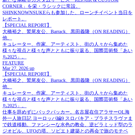
CORNER」を栄・ラシックに常設。
SHINKNOWNSUKEらも参加した、ローンチイベント当日を
レポート。
【SPECIAL REPORT】
大橋裕之、鷲尾友公、Barrack、黒田義隆（ON READING）
他、
キュレーター、作家、アーティスト、街の人々から集めた
様々な視点と様々な声とともに振り返る、国際芸術祭「あい
ち2025」。
FEATURE
Mar 27. 2026 up
【SPECIAL REPORT】
大橋裕之、鷲尾友公、Barrack、黒田義隆（ON READING）
他、
キュレーター、作家、アーティスト、街の人々から集めた
様々な視点と様々な声とともに振り返る、国際芸術祭「あい
ち2025」。
仕事を辞めずにバックパッカー。名古屋在住アラサーOL海
外一人旅日記 ヨーロッパ編9 スロバキア・ブラチスラヴァま
で鉄道移動。ファンシーな水色の教会、逆ピラミッド型のラ
ジオビル、UFOの塔。ソビエト建築との再会で旅のモチベ