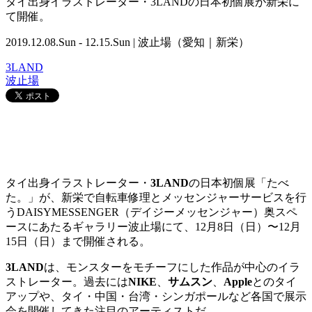
タイ出身イラストレーター・3LANDの日本初個展が新栄に
て開催。
2019.12.08.Sun - 12.15.Sun | 波止場（愛知｜新栄）
3LAND
波止場
タイ出身イラストレーター・
3LAND
の日本初個展「たべ
た。」が、新栄で自転車修理とメッセンジャーサービスを行
うDAISYMESSENGER（デイジーメッセンジャー）奥スペ
ースにあたるギャラリー波止場にて、
12
月
8
日（日）〜
12
月
15
日（日）まで開催される。
3LAND
は、モンスターをモチーフにした作品が中心のイラ
ストレーター。過去には
NIKE
、
サムスン
、
Apple
とのタイ
アップや、タイ・中国・台湾・シンガポールなど各国で展示
会を開催してきた注目のアーティストだ。