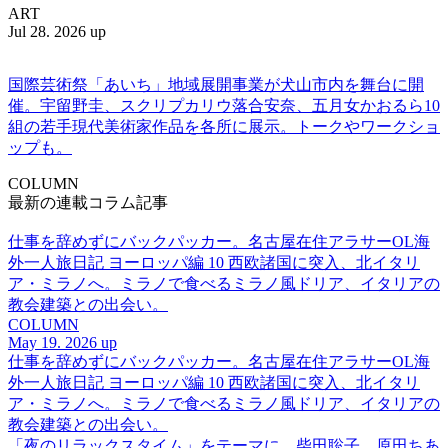
ART
Jul 28. 2026 up
国際芸術祭「あいち」地域展開事業が犬山市内を舞台に開
催。宇留野圭、スクリプカリウ落合安奈、五月女かおるら10
組の若手現代美術家作品を各所に展示。トークやワークショ
ップも。
COLUMN
最新の連載コラム記事
仕事を辞めずにバックパッカー。名古屋在住アラサーOL海
外一人旅日記 ヨーロッパ編 10 西欧諸国に突入、北イタリ
ア・ミラノへ。ミラノで食べるミラノ風ドリア、イタリアの
教会建築との出会い。
COLUMN
May 19. 2026 up
仕事を辞めずにバックパッカー。名古屋在住アラサーOL海
外一人旅日記 ヨーロッパ編 10 西欧諸国に突入、北イタリ
ア・ミラノへ。ミラノで食べるミラノ風ドリア、イタリアの
教会建築との出会い。
「夜のリラックスタイム」をテーマに、柴田聡子、原田ちあ