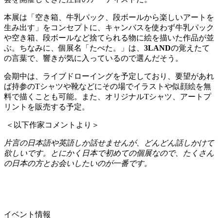
本展は「空き箱、牛乳パック、段ボールから楽しいアートを
生み出す」をコンセプトに、キャンバスを使わず牛乳パック
や空き箱、段ボールなど捨てられる物に絵を描いた作品が並
ぶ。ちなみに、個展名「たべた。」は、
3LAND
の覚えたて
の言葉で、響きが気に入っているので選んだそう。
会期中は、ライブドローイングを予定しており、要望があれ
ば持参の
T
シャツや靴などにその場でイラストや似顔絵を無
料で描くことも可能。また、オリジナル
T
シャツ、アートプ
リントを販売する予定。
＜以下作家コメントより＞
片言の日本語や英語しか話せませんが、どんどん話しかけて
欲しいです。とにかく日本で初めての個展なので、たくさん
の日本の方とお会いしたいのが一番です。
イベント情報