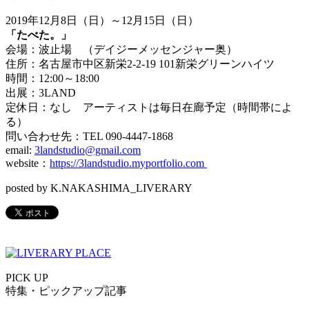
2019
年
12
月
8
日（日）～
12
月
15
日（日）
「たべた。」
会場：波止場 （デイジーメッセンジャー奥）
住所：名古屋市中区新栄
2-2-19 101
新栄グリーンハイツ
時間：
12:00
～
18:00
出展：
3LAND
定休日：なし アーティストは毎日在廊予定（時間帯によ
る）
問い合わせ先：
TEL 090-4447-1868
email:
3landstudio@gmail.com
website
：
https://
3landstudio.myportfolio.com
posted by K.NAKASHIMA_LIVERARY
PICK UP
特集・ピックアップ記事