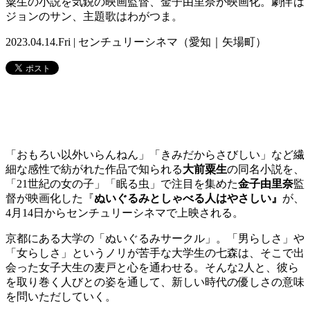
粟生の小説を気鋭の映画監督、金子由里奈が映画化。劇伴は
ジョンのサン、主題歌はわがつま。
2023.04.14.Fri | センチュリーシネマ（愛知｜矢場町）
「おもろい以外いらんねん」「きみだからさびしい」など繊
細な感性で紡がれた作品で知られる
大前粟生
の同名小説を、
「21世紀の女の子」「眠る虫」で注目を集めた
金子由里奈
監
督が映画化した『
ぬいぐるみとしゃべる人はやさしい』
が、
4月14日からセンチュリーシネマで上映される。
京都にある大学の「ぬいぐるみサークル」。「男らしさ」や
「女らしさ」というノリが苦手な大学生の七森は、そこで出
会った女子大生の麦戸と心を通わせる。そんな2人と、彼ら
を取り巻く人びとの姿を通して、新しい時代の優しさの意味
を問いただしていく。