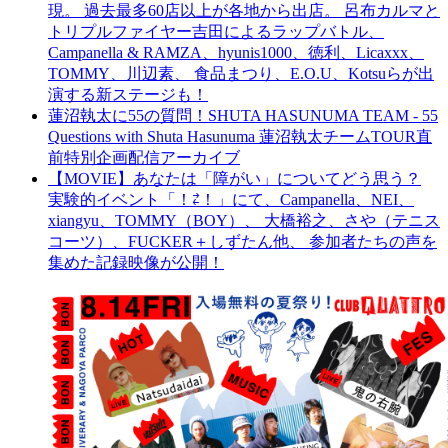
現。 過去最多60店以上が各地から出店。 呂布カルマと
トリプルファイヤー吉田によるラップバトル、
Campanella & RAMZA、hyunis1000、徳利、Licaxxx、
TOMMY、川辺素、 食品まつり、E.O.U、Kotsuらが出
演する新ステージも！
蓮沼執太に55の質問！SHUTA HASUNUMA TEAM - 55
Questions with Shuta Hasunuma 蓮沼執太チームTOUR直
前特別企画配信アーカイブ
【MOVIE】あなたは「障がい」についてどう思う？
実験的イベント「！⇄！」にて、Campanella、NEI、
xiangyu、TOMMY（BOY）、 大橋裕之、さや（テニス
コーツ）、FUCKER＋しずたん他、 参加者たちの声を
集めた記録映像が公開！