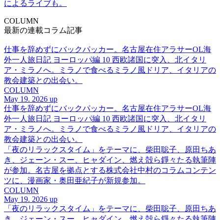
によるライブも。
COLUMN
最新の連載コラム記事
仕事を辞めずにバックパッカー。名古屋在住アラサーOL海
外一人旅日記 ヨーロッパ編 10 西欧諸国に突入、北イタリ
ア・ミラノへ。ミラノで食べるミラノ風ドリア、イタリアの
教会建築との出会い。
COLUMN
May 19. 2026 up
仕事を辞めずにバックパッカー。名古屋在住アラサーOL海
外一人旅日記 ヨーロッパ編 10 西欧諸国に突入、北イタリ
ア・ミラノへ。ミラノで食べるミラノ風ドリア、イタリアの
教会建築との出会い。
「夜のリラックスタイム」をテーマに、柴田聡子、原田ちあ
き、ジェーン・スー、ヒャダイン、燃え殻ら錚々たる執筆陣
が参加。名古屋を拠点とする株式会社中村のコラムコンテン
ツに、漫画家・奥田亜紀子が新規参加。
COLUMN
May 19. 2026 up
「夜のリラックスタイム」をテーマに、柴田聡子、原田ちあ
き、ジェーン・スー、ヒャダイン、燃え殻ら錚々たる執筆陣