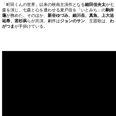
「町田くんの世界」以来の映画主演作となる
細田佳央太
が七
森を演じ、七森と心を通わせる麦戸役を「いとみち」の
駒井
蓮
が務めた。そのほか、
新谷ゆづみ、細川岳、真魚、上大迫
祐希、若杉凩
らが共演。劇伴は
ジョンのサン
、主題歌は、
わ
がつま
が手掛けている。