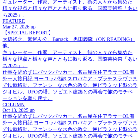
キュレーター、作家、アーティスト、街の人々から集めた
様々な視点と様々な声とともに振り返る、国際芸術祭「あい
ち2025」。
FEATURE
Mar 27. 2026 up
【SPECIAL REPORT】
大橋裕之、鷲尾友公、Barrack、黒田義隆（ON READING）
他、
キュレーター、作家、アーティスト、街の人々から集めた
様々な視点と様々な声とともに振り返る、国際芸術祭「あい
ち2025」。
仕事を辞めずにバックパッカー。名古屋在住アラサーOL海
外一人旅日記 ヨーロッパ編9 スロバキア・ブラチスラヴァま
で鉄道移動。ファンシーな水色の教会、逆ピラミッド型のラ
ジオビル、UFOの塔。ソビエト建築との再会で旅のモチベ
ーションを取り戻す。
COLUMN
Oct 13. 2025 up
仕事を辞めずにバックパッカー。名古屋在住アラサーOL海
外一人旅日記 ヨーロッパ編9 スロバキア・ブラチスラヴァま
で鉄道移動。ファンシーな水色の教会、逆ピラミッド型のラ
ジオビル、UFOの塔。ソビエト建築との再会で旅のモチベ