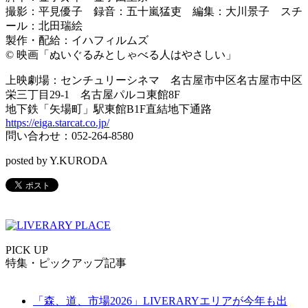
撮影：平見優子 録音：五十嵐猛吏 編集：大川景子 スチ
ール：北田瑞絵
製作・配給：イハフィルムズ
© 映画「ぬいぐるみとしゃべる人はやさしい」
上映劇場：センチュリーシネマ 名古屋市中区名古屋市中区
栄三丁目29-1 名古屋パルコ東館8F
地下鉄「矢場町」駅東館B1F直結地下通路
https://eiga.starcat.co.jp/
問い合わせ：052-264-8580
posted by Y.KURODA
PICK UP
特集・ピックアップ記事
「森、道、市場2026」LIVERARYエリアが今年も出