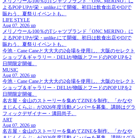
メリノウール100％のTシャツブランド「ONC MERINO」に
よるPOP UPが栄・unlike.にて開催。初日は飲食出店やDJで
賑わう、夏祭りイベントも。
LIFE STYLE
Aug 07. 2026 up
メリノウール100％のTシャツブランド「ONC MERINO」に
よるPOP UPが栄・unlike.にて開催。初日は飲食出店やDJで
賑わう、夏祭りイベントも。
今池・Cane Caneと大大大の2会場を使用し、大阪のセレクト
ショップ＆ギャラリー・DELIが物販とフードのPOP UPを2
日間限定開催。
MUSIC
Aug 07. 2026 up
今池・Cane Caneと大大大の2会場を使用し、大阪のセレクト
ショップ＆ギャラリー・DELIが物販とフードのPOP UPを2
日間限定開催。
名古屋・金山のストーリーを集めてZINEを制作。「かなや
まじんくらぶ」が2026年度活動メンバーを募集。講師はグラ
フィックデザイナー・溝田尚子。
ART
Aug 07. 2026 up
名古屋・金山のストーリーを集めてZINEを制作。「かなや
まじんくらぶ」が2026年度活動メンバーを募集。講師はグラ