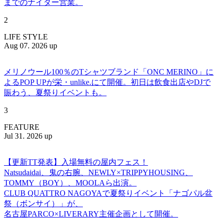
までのナイター営業。
2
LIFE STYLE
Aug 07. 2026 up
メリノウール100％のTシャツブランド「ONC MERINO」に
よるPOP UPが栄・unlike.にて開催。初日は飲食出店やDJで
賑わう、夏祭りイベントも。
3
FEATURE
Jul 31. 2026 up
【更新TT発表】入場無料の屋内フェス！
Natsudaidai、鬼の右腕、NEWLY×TRIPPYHOUSING、
TOMMY（BOY）、MOOLAら出演。
CLUB QUATTRO NAGOYAで夏祭りイベント「ナゴパル盆
祭（ボンサイ）」が、
名古屋PARCO×LIVERARY主催企画として開催。