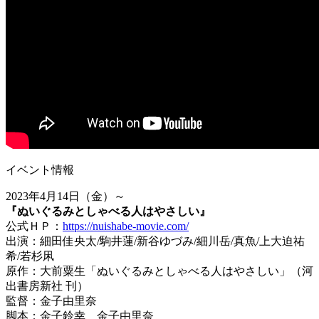
イベント情報
2023年4月14日（金）～
『ぬいぐるみとしゃべる人はやさしい』
公式ＨＰ：
https://nuishabe-movie.com/
出演：細田佳央太/駒井蓮/新谷ゆづみ/細川岳/真魚/上大迫祐
希/若杉凩
原作：大前粟生「ぬいぐるみとしゃべる人はやさしい」（河
出書房新社 刊）
監督：金子由里奈
脚本：金子鈴幸 金子由里奈