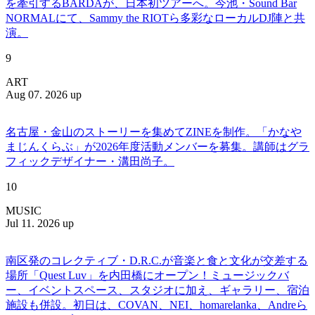
を牽引するBARDAが、日本初ツアーへ。今池・Sound Bar
NORMALにて、Sammy the RIOTら多彩なローカルDJ陣と共
演。
9
ART
Aug 07. 2026 up
名古屋・金山のストーリーを集めてZINEを制作。「かなや
まじんくらぶ」が2026年度活動メンバーを募集。講師はグラ
フィックデザイナー・溝田尚子。
10
MUSIC
Jul 11. 2026 up
南区発のコレクティブ・D.R.C.が⾳楽と⾷と⽂化が交差する
場所「Quest Luv」を内田橋にオープン！ミュージックバ
ー、イベントスペース、スタジオに加え、ギャラリー、宿泊
施設も併設。初日は、COVAN、NEI、homarelanka、Andreら