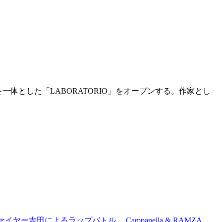
OPを一体とした「LABORATORIO」をオープンする。作家とし
吉田によるラップバトル、 Campanella & RAMZA、