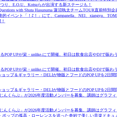
食品まつり、E.O.U、Kotsuらが出演する新ステージも！
uestions with Shuta Hasunuma 蓮沼執太チームTOUR直
ベント「！⇄！」にて、Campanella、NEI、xiangyu、
開！
るPOP UPが栄・unlike.にて開催。初日は飲食出店やDJで
るPOP UPが栄・unlike.にて開催。初日は飲食出店やDJで
ショップ＆ギャラリー・DELIが物販とフードのPOP UPを2日
ショップ＆ギャラリー・DELIが物販とフードのPOP UPを2日
まじんくらぶ」が2026年度活動メンバーを募集。講師はグラフ
まじんくらぶ」が2026年度活動メンバーを募集。講師はグラフ
・ポップの孤高・ローレンスを追った奇妙で美しい音楽ドキュ