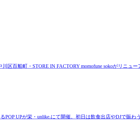
町・STORE IN FACTORY momofune sokoが
るPOP UPが栄・unlike.にて開催。初日は飲食出店やDJで