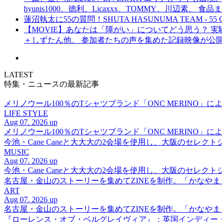
hyunis1000、徳利、Licaxxx、TOMMY、川辺素、 
蓮沼執太に55の質問！SHUTA HASUNUMA TEAM - 55 Q
【MOVIE】あなたは「障がい」についてどう思う？ 実験的イ
＋しずたん他、 参加者たちの声を集めた記録映像が公
LATEST
特集・ニュースの最新記事
メリノウール100％のTシャツブランド「ONC MERINO」によ
LIFE STYLE
Aug 07. 2026 up
メリノウール100％のTシャツブランド「ONC MERINO」によ
今池・Cane Caneと大大大の2会場を使用し、大阪のセレクト
MUSIC
Aug 07. 2026 up
今池・Cane Caneと大大大の2会場を使用し、大阪のセレクト
名古屋・金山のストーリーを集めてZINEを制作。「かなや
ART
Aug 07. 2026 up
名古屋・金山のストーリーを集めてZINEを制作。「かなや
『ローレンス・オブ・ベルグレイヴィア』：英国インディー