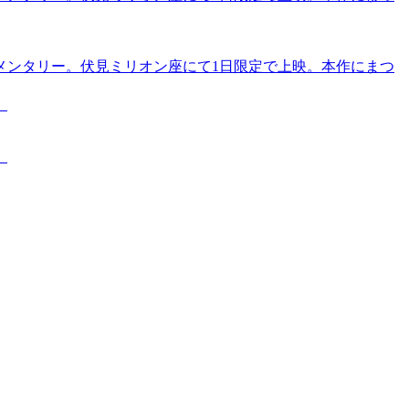
メンタリー。伏見ミリオン座にて1日限定で上映。本作にまつ
。
。