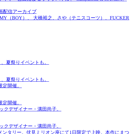
前特別企画配信アーカイブ
TOMMY（BOY）、 大橋裕之、さや（テニスコーツ）、FUCKER
賑わう、夏祭りイベントも。
賑わう、夏祭りイベントも。
間限定開催。
間限定開催。
ィックデザイナー・溝田尚子。
ィックデザイナー・溝田尚子。
メンタリー。伏見ミリオン座にて1日限定で上映。本作にまつ