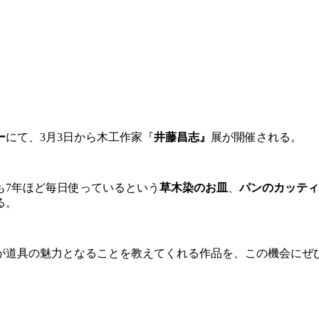
ー
にて、3月3日から木工作家『
井藤昌志』
展が開催される。
も7年ほど毎日使っているという
草木染のお皿
、
パンのカッティ
る。
とが道具の魅力となることを教えてくれる作品を、この機会にぜ