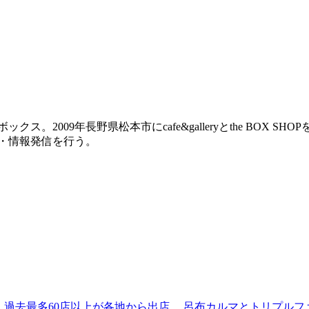
2009年長野県松本市にcafe&galleryとthe BOX SH
画・情報発信を行う。
 過去最多60店以上が各地から出店。 呂布カルマとトリプルファイヤー