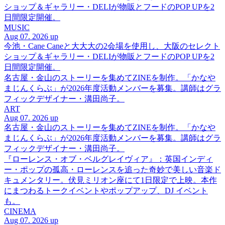
ショップ＆ギャラリー・DELIが物販とフードのPOP UPを2
日間限定開催。
MUSIC
Aug 07. 2026 up
今池・Cane Caneと大大大の2会場を使用し、大阪のセレクト
ショップ＆ギャラリー・DELIが物販とフードのPOP UPを2
日間限定開催。
名古屋・金山のストーリーを集めてZINEを制作。「かなや
まじんくらぶ」が2026年度活動メンバーを募集。講師はグラ
フィックデザイナー・溝田尚子。
ART
Aug 07. 2026 up
名古屋・金山のストーリーを集めてZINEを制作。「かなや
まじんくらぶ」が2026年度活動メンバーを募集。講師はグラ
フィックデザイナー・溝田尚子。
『ローレンス・オブ・ベルグレイヴィア』：英国インディ
ー・ポップの孤高・ローレンスを追った奇妙で美しい音楽ド
キュメンタリー。伏見ミリオン座にて1日限定で上映。本作
にまつわるトークイベントやポップアップ、DJ イベント
も。
CINEMA
Aug 07. 2026 up