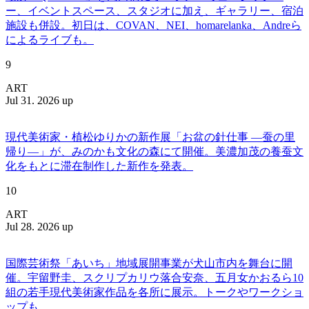
ー、イベントスペース、スタジオに加え、ギャラリー、宿泊
施設も併設。初日は、COVAN、NEI、homarelanka、Andreら
によるライブも。
9
ART
Jul 31. 2026 up
現代美術家・植松ゆりかの新作展「お盆の針仕事 ―蚕の里
帰り―」が、みのかも文化の森にて開催。美濃加茂の養蚕文
化をもとに滞在制作した新作を発表。
10
ART
Jul 28. 2026 up
国際芸術祭「あいち」地域展開事業が犬山市内を舞台に開
催。宇留野圭、スクリプカリウ落合安奈、五月女かおるら10
組の若手現代美術家作品を各所に展示。トークやワークショ
ップも。