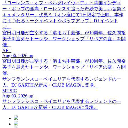
『ローレンス・オブ・ベルグレイヴィア』：英国インディ
ー・ポップの孤高・ローレンスを追った奇妙で美しい音楽ド
キュメンタリー。伏見ミリオン座にて1日限定で上映。本作
にまつわるトークイベントやポップアップ、DJ イベント
も。
宮田明日鹿が主宰する「港まち手芸部」が10周年。佐久間裕
美子を迎えたトークや、ワークショップ「リペアの庭」を開
催。
ART
Aug 06. 2026 up
宮田明日鹿が主宰する「港まち手芸部」が10周年。佐久間裕
美子を迎えたトークや、ワークショップ「リペアの庭」を開
催。
サンフランシスコ・ベイエリアを代表するレジェンドの一
人、DJ GARTHが新栄・CLUB MAGOに登場。
MUSIC
Aug 03. 2026 up
サンフランシスコ・ベイエリアを代表するレジェンドの一
人、DJ GARTHが新栄・CLUB MAGOに登場。