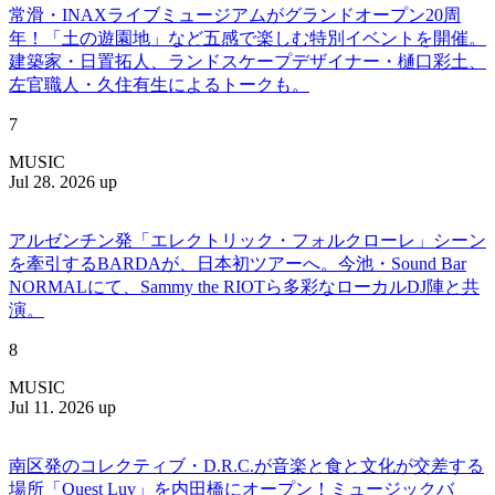
常滑・INAXライブミュージアムがグランドオープン20周
年！「土の遊園地」など五感で楽しむ特別イベントを開催。
建築家・日置拓人、ランドスケープデザイナー・樋口彩土、
左官職人・久住有生によるトークも。
7
MUSIC
Jul 28. 2026 up
アルゼンチン発「エレクトリック・フォルクローレ」シーン
を牽引するBARDAが、日本初ツアーへ。今池・Sound Bar
NORMALにて、Sammy the RIOTら多彩なローカルDJ陣と共
演。
8
MUSIC
Jul 11. 2026 up
南区発のコレクティブ・D.R.C.が⾳楽と⾷と⽂化が交差する
場所「Quest Luv」を内田橋にオープン！ミュージックバ