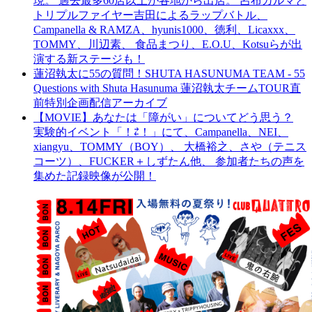
現。 過去最多60店以上が各地から出店。 呂布カルマと
トリプルファイヤー吉田によるラップバトル、
Campanella & RAMZA、hyunis1000、徳利、Licaxxx、
TOMMY、川辺素、 食品まつり、E.O.U、Kotsuらが出
演する新ステージも！
蓮沼執太に55の質問！SHUTA HASUNUMA TEAM - 55
Questions with Shuta Hasunuma 蓮沼執太チームTOUR直
前特別企画配信アーカイブ
【MOVIE】あなたは「障がい」についてどう思う？
実験的イベント「！⇄！」にて、Campanella、NEI、
xiangyu、TOMMY（BOY）、 大橋裕之、さや（テニス
コーツ）、FUCKER＋しずたん他、 参加者たちの声を
集めた記録映像が公開！