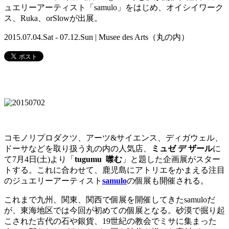
ュエリーアーティスト「samulo」をはじめ、オイシイワーク
ス、Ruka、orSlowが出展。
2015.07.04.Sat - 07.12.Sun | Musee des Arts（丸の内）
コモノリプロダクツ、アーツ&サイエンス、ディガウェル、
ドーサなどを取り扱う丸の内の人気店、
ミュゼ デ ザール
に
て7月4日(土)より「
tugumu 噤む
」と題した企画展がスター
トする。これに合わせて、鹿児島にアトリエをかまえる注目
のジュエリーアーティスト
samulo
の個展も開催される。
これまで九州、関東、関西で個展を開催してきたsamuloだ
が、東海地区では今回が初めての個展となる。砂漠で掘り起
こされた古代の石や銀貨、19世紀の教会でミサに集まった