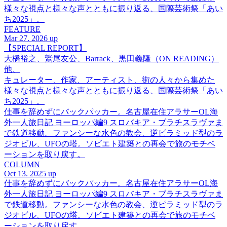
様々な視点と様々な声とともに振り返る、国際芸術祭「あい
ち2025」。
FEATURE
Mar 27. 2026 up
【SPECIAL REPORT】
大橋裕之、鷲尾友公、Barrack、黒田義隆（ON READING）
他、
キュレーター、作家、アーティスト、街の人々から集めた
様々な視点と様々な声とともに振り返る、国際芸術祭「あい
ち2025」。
仕事を辞めずにバックパッカー。名古屋在住アラサーOL海
外一人旅日記 ヨーロッパ編9 スロバキア・ブラチスラヴァま
で鉄道移動。ファンシーな水色の教会、逆ピラミッド型のラ
ジオビル、UFOの塔。ソビエト建築との再会で旅のモチベ
ーションを取り戻す。
COLUMN
Oct 13. 2025 up
仕事を辞めずにバックパッカー。名古屋在住アラサーOL海
外一人旅日記 ヨーロッパ編9 スロバキア・ブラチスラヴァま
で鉄道移動。ファンシーな水色の教会、逆ピラミッド型のラ
ジオビル、UFOの塔。ソビエト建築との再会で旅のモチベ
ーションを取り戻す。