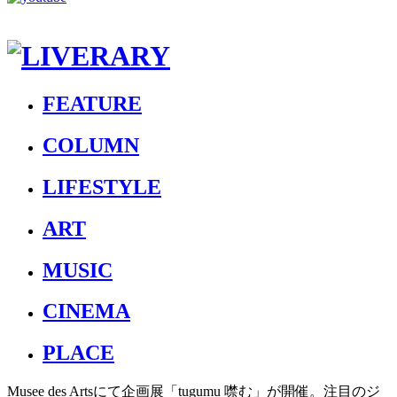
FEATURE
COLUMN
LIFESTYLE
ART
MUSIC
CINEMA
PLACE
Musee des Artsにて企画展「tugumu 噤む」が開催。注目のジ