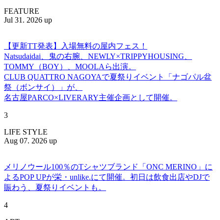
FEATURE
Jul 31. 2026 up
【更新TT発表】入場無料の屋内フェス！
Natsudaidai、鬼の右腕、NEWLY×TRIPPYHOUSING、
TOMMY（BOY）、MOOLAら出演。
CLUB QUATTRO NAGOYAで夏祭りイベント「ナゴパル盆
祭（ボンサイ）」が、
名古屋PARCO×LIVERARY主催企画として開催。
3
LIFE STYLE
Aug 07. 2026 up
メリノウール100％のTシャツブランド「ONC MERINO」に
よるPOP UPが栄・unlike.にて開催。初日は飲食出店やDJで
賑わう、夏祭りイベントも。
4