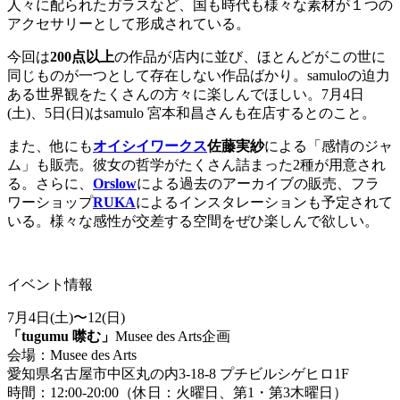
人々に配られたガラスなど、国も時代も様々な素材が１つの
アクセサリーとして形成されている。
今回は
200点以上
の作品が店内に並び、ほとんどがこの世に
同じものが一つとして存在しない作品ばかり。samuloの迫力
ある世界観をたくさんの方々に楽しんでほしい。7月4日
(土)、5日(日)はsamulo 宮本和昌さんも在店するとのこと。
また、他にも
オイシイワークス
佐藤実紗
による「感情のジャ
ム」も販売。彼女の哲学がたくさん詰まった2種が用意され
る。さらに、
Orslow
による過去のアーカイブの販売、フラ
ワーショップ
RUKA
によるインスタレーションも予定されて
いる。様々な感性が交差する空間をぜひ楽しんで欲しい。
イベント情報
7月4日(土)〜12(日)
「tugumu 噤む」
Musee des Arts企画
会場：Musee des Arts
愛知県名古屋市中区丸の内3-18-8 プチビルシゲヒロ1F
時間：12:00-20:00（休日：火曜日、第1・第3木曜日）