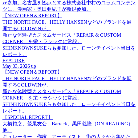
が参加。名古屋を拠点とする株式会社中村のコラムコンテン
ツに、漫画家・奥田亜紀子が新規参加。
【NEW OPEN＆REPORT】
THE NORTH FACE、HELLY HANSENなどのブランドを展
開するGOLDWINが、
新たな体験型カスタムサービス「REPAIR & CUSTOM
CORNER」を栄・ラシックに常設。
SHINKNOWNSUKEらも参加した、ローンチイベント当日を
レポート。
FEATURE
May 03. 2026 up
【NEW OPEN＆REPORT】
THE NORTH FACE、HELLY HANSENなどのブランドを展
開するGOLDWINが、
新たな体験型カスタムサービス「REPAIR & CUSTOM
CORNER」を栄・ラシックに常設。
SHINKNOWNSUKEらも参加した、ローンチイベント当日を
レポート。
【SPECIAL REPORT】
大橋裕之、鷲尾友公、Barrack、黒田義隆（ON READING）
他、
キュレーター、作家、アーティスト、街の人々から集めた