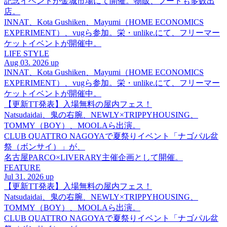
記念イベントが金城市場にて開催。物販、フードも多数出
店。
INNAT、Kota Gushiken、Mayumi（HOME ECONOMICS
EXPERIMENT）、vugら参加。栄・unlike.にて、フリーマー
ケットイベントが開催中。
LIFE STYLE
Aug 03. 2026 up
INNAT、Kota Gushiken、Mayumi（HOME ECONOMICS
EXPERIMENT）、vugら参加。栄・unlike.にて、フリーマー
ケットイベントが開催中。
【更新TT発表】入場無料の屋内フェス！
Natsudaidai、鬼の右腕、NEWLY×TRIPPYHOUSING、
TOMMY（BOY）、MOOLAら出演。
CLUB QUATTRO NAGOYAで夏祭りイベント「ナゴパル盆
祭（ボンサイ）」が、
名古屋PARCO×LIVERARY主催企画として開催。
FEATURE
Jul 31. 2026 up
【更新TT発表】入場無料の屋内フェス！
Natsudaidai、鬼の右腕、NEWLY×TRIPPYHOUSING、
TOMMY（BOY）、MOOLAら出演。
CLUB QUATTRO NAGOYAで夏祭りイベント「ナゴパル盆