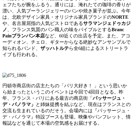
ェフたちが腕をふるう。通りには、淹れたての珈琲の香りが
漂い、人気ブーランジェリーのパンや焼き菓子が並ぶ。今年
は、北欧デザイン家具・オリジナル家具ブランドの
NORTE
や、名古屋屈指の人気ビストロである
サラマンジェドゥカジ
ノ
、フランス気質のパン職人の味をバイブルとする
Branc
Pain
ブランパン本店
など、
60
近くの出店を予定。また、アコ
ーディオン、チェロ、ギターからなる絶妙なアンサンブルで
知られるバンド、
ザッハトルテ
ら全6組によるストリートラ
イブも行われる。
円頓寺商店街の店主たちの「パリ大好き！ 」という思いか
ら始まったというこのイベントは今回で4回
目となる
。昨
年、フランス・パリにある最古の商店街「
パッサージュ・
デ・パノラマ」
と姉妹提携を結ぶなど、現在はフランスとの
交流も生まれているのだそう。会場内には『パッサージュ・
デ・パノラマ』特設ブースも登場。映像やパンフレット、情
報誌などを通じて本場の空気感をお届けする。