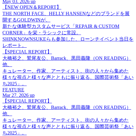
May 03. 2026 up
【NEW OPEN＆REPORT】
THE NORTH FACE、HELLY HANSENなどのブランドを展
開するGOLDWINが、
新たな体験型カスタムサービス「REPAIR & CUSTOM
CORNER」を栄・ラシックに常設。
SHINKNOWNSUKEらも参加した、ローンチイベント当日を
レポート。
【SPECIAL REPORT】
大橋裕之、鷲尾友公、Barrack、黒田義隆（ON READING）
他、
キュレーター、作家、アーティスト、街の人々から集めた
様々な視点と様々な声とともに振り返る、国際芸術祭「あい
ち2025」。
FEATURE
Mar 27. 2026 up
【SPECIAL REPORT】
大橋裕之、鷲尾友公、Barrack、黒田義隆（ON READING）
他、
キュレーター、作家、アーティスト、街の人々から集めた
様々な視点と様々な声とともに振り返る、国際芸術祭「あい
ち2025」。