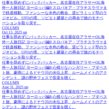
仕事を辞めずにバックパッカー。名古屋在住アラサーOL海
外一人旅日記 ヨーロッパ編9 スロバキア・ブラチスラヴァま
で鉄道移動。ファンシーな水色の教会、逆ピラミッド型のラ
ジオビル、UFOの塔。ソビエト建築との再会で旅のモチベ
ーションを取り戻す。
COLUMN
Oct 13. 2025 up
仕事を辞めずにバックパッカー。名古屋在住アラサーOL海
外一人旅日記 ヨーロッパ編9 スロバキア・ブラチスラヴァま
で鉄道移動。ファンシーな水色の教会、逆ピラミッド型のラ
ジオビル、UFOの塔。ソビエト建築との再会で旅のモチベ
ーションを取り戻す。
仕事を辞めずにバックパッカー。名古屋在住アラサーOL海
外一人旅日記 ヨーロッパ編8 心残りなハンガリー・ブダペス
ト旅。豪雨によるドナウ川の水位上昇、ルームメイトのアク
シデント、謎の野外フェスで音楽を聴く。
COLUMN
Aug 31. 2025 up
仕事を辞めずにバックパッカー。名古屋在住アラサーOL海
外一人旅日記 ヨーロッパ編8 心残りなハンガリー・ブダペス
ト旅。豪雨によるドナウ川の水位上昇、ルームメイトのアク
シデント、謎の野外フェスで音楽を聴く。