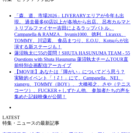
「森、道、市場2026」LIVERARYエリアが今年も出
現。 過去最多60店以上が各地から出店。 呂布カルマと
トリプルファイヤー吉田によるラップバトル、
Campanella & RAMZA、hyunis1000、徳利、Licaxxx、
TOMMY、川辺素、 食品まつり、E.O.U、Kotsuらが出
演する新ステージも！
蓮沼執太に55の質問！SHUTA HASUNUMA TEAM - 55
Questions with Shuta Hasunuma 蓮沼執太チームTOUR直
前特別企画配信アーカイブ
【MOVIE】あなたは「障がい」についてどう思う？
実験的イベント「！⇄！」にて、Campanella、NEI、
xiangyu、TOMMY（BOY）、 大橋裕之、さや（テニス
コーツ）、FUCKER＋しずたん他、 参加者たちの声を
集めた記録映像が公開！
LATEST
特集・ニュースの最新記事