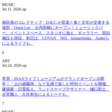
MUSIC
Jul 11. 2026 up
南区発のコレクティブ・D.R.C.が⾳楽と⾷と⽂化が交差する
場所「Quest Luv」を内田橋にオープン！ミュージックバ
ー、イベントスペース、スタジオに加え、ギャラリー、宿泊
施設も併設。初日は、COVAN、NEI、homarelanka、Andreら
によるライブも。
6
ART
Jul 24. 2026 up
常滑・INAXライブミュージアムがグランドオープン20周
年！「土の遊園地」など五感で楽しむ特別イベントを開催。
建築家・日置拓人、ランドスケープデザイナー・樋口彩土、
左官職人・久住有生によるトークも。
7
MUSIC