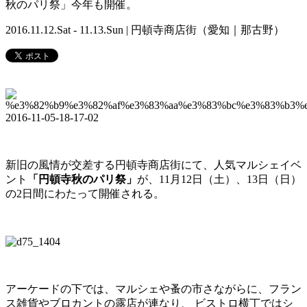
秋のパリ祭」今年も開催。
2016.11.12.Sat - 11.13.Sun | 円頓寺商店街（愛知｜那古野）
新旧の風情が交差する円頓寺商店街にて、人気マルシェイベ
ント
「円頓寺秋のパリ祭」
が、
11
月
12
日（土）、
13
日（日）
の
2
日間にわたって開催される。
アーケードの下では、マルシェや蚤の市さながらに、フラン
ス雑貨やブロカントの露店が連なり、 ビストロ横丁ではシ