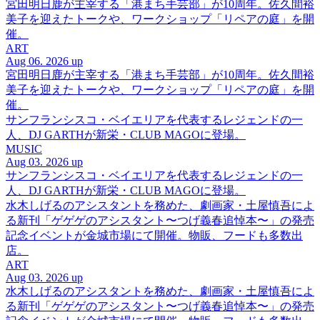
宮田明日鹿が主宰する「港まち手芸部」が10周年。佐久間裕
美子を迎えたトークや、ワークショップ「リペアの庭」を開
催。
ART
Aug 06. 2026 up
宮田明日鹿が主宰する「港まち手芸部」が10周年。佐久間裕
美子を迎えたトークや、ワークショップ「リペアの庭」を開
催。
サンフランシスコ・ベイエリアを代表するレジェンドの一
人、DJ GARTHが新栄・CLUB MAGOに登場。
MUSIC
Aug 03. 2026 up
サンフランシスコ・ベイエリアを代表するレジェンドの一
人、DJ GARTHが新栄・CLUB MAGOに登場。
水木しげるのアシスタントを務めた、劇画家・土屋慎吾によ
る新刊「ゲゲゲのアシスタント〜つげ義春追悼本〜」の発売
記念イベントが金城市場にて開催。物販、フードも多数出
店。
ART
Aug 03. 2026 up
水木しげるのアシスタントを務めた、劇画家・土屋慎吾によ
る新刊「ゲゲゲのアシスタント〜つげ義春追悼本〜」の発売