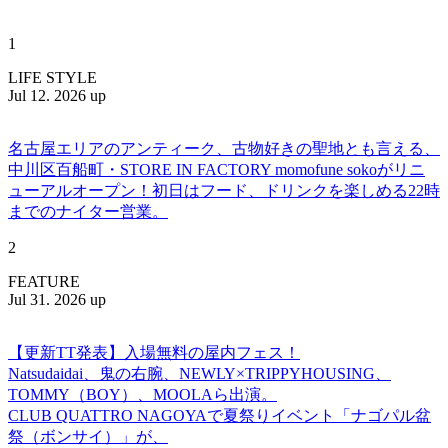
1
LIFE STYLE
Jul 12. 2026 up
名古屋エリアのアンティーク、古物好きの聖地とも言える、
中川区百船町・STORE IN FACTORY momofune sokoがリニ
ューアルオープン！初日はフード、ドリンクを楽しめる22時
までのナイター営業。
2
FEATURE
Jul 31. 2026 up
【更新TT発表】入場無料の屋内フェス！
Natsudaidai、鬼の右腕、NEWLY×TRIPPYHOUSING、
TOMMY（BOY）、MOOLAら出演。
CLUB QUATTRO NAGOYAで夏祭りイベント「ナゴパル盆
祭（ボンサイ）」が、