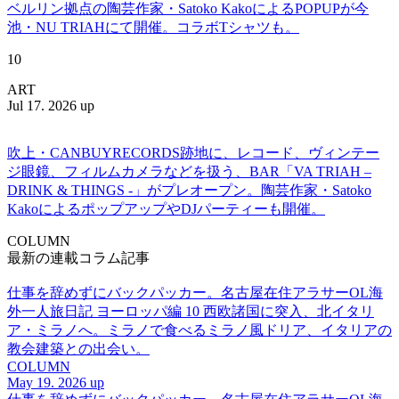
ベルリン拠点の陶芸作家・Satoko KakoによるPOPUPが今
池・NU TRIAHにて開催。コラボTシャツも。
10
ART
Jul 17. 2026 up
吹上・CANBUYRECORDS跡地に、レコード、ヴィンテー
ジ眼鏡、フィルムカメラなどを扱う、BAR「VA TRIAH –
DRINK & THINGS -」がプレオープン。陶芸作家・Satoko
KakoによるポップアップやDJパーティーも開催。
COLUMN
最新の連載コラム記事
仕事を辞めずにバックパッカー。名古屋在住アラサーOL海
外一人旅日記 ヨーロッパ編 10 西欧諸国に突入、北イタリ
ア・ミラノへ。ミラノで食べるミラノ風ドリア、イタリアの
教会建築との出会い。
COLUMN
May 19. 2026 up