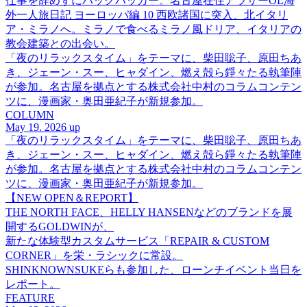
仕事を辞めずにバックパッカー。名古屋在住アラサーOL海
外一人旅日記 ヨーロッパ編 10 西欧諸国に突入、北イタリ
ア・ミラノへ。ミラノで食べるミラノ風ドリア、イタリアの
教会建築との出会い。
「夜のリラックスタイム」をテーマに、柴田聡子、原田ちあ
き、ジェーン・スー、ヒャダイン、燃え殻ら錚々たる執筆陣
が参加。名古屋を拠点とする株式会社中村のコラムコンテン
ツに、漫画家・奥田亜紀子が新規参加。
COLUMN
May 19. 2026 up
「夜のリラックスタイム」をテーマに、柴田聡子、原田ちあ
き、ジェーン・スー、ヒャダイン、燃え殻ら錚々たる執筆陣
が参加。名古屋を拠点とする株式会社中村のコラムコンテン
ツに、漫画家・奥田亜紀子が新規参加。
【NEW OPEN＆REPORT】
THE NORTH FACE、HELLY HANSENなどのブランドを展
開するGOLDWINが、
新たな体験型カスタムサービス「REPAIR & CUSTOM
CORNER」を栄・ラシックに常設。
SHINKNOWNSUKEらも参加した、ローンチイベント当日を
レポート。
FEATURE