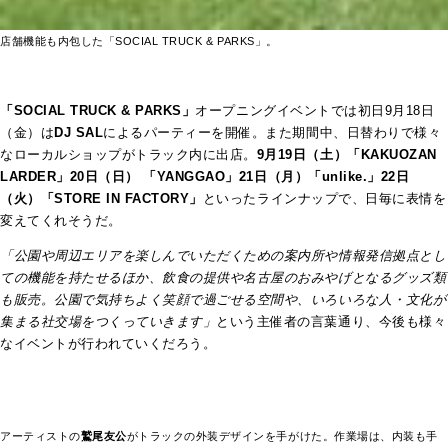
店舗機能も内包した「SOCIAL TRUCK & PARKS」。
「SOCIAL TRUCK & PARKS」
オープニングイベントでは初日9月18日
（金）は
DJ SAL
によるパーティーを開催。また期間中、日替わりで様々
なローカルショップがトラック内に出店。
9月19日（土）「KAKUOZAN
LARDER」20日（日） 「YANGGAO」21日（月）「unlike.」22日
（火）「STORE IN FACTORY」
といったラインナップで、日毎に表情を
変えてくれそうだ。
「公園や周辺エリアを楽しんでいただくための案内所や情報発信拠点とし
ての機能を持たせるほか、飲食の提供や名古屋のおみやげとなるグッズ類
も販売。公園で気持ちよく笑顔で過ごせる空間や、いろいろな人・文化が
集まる社交場をつくっていきます」
という主催者の言葉通り、今後も様々
なイベントが行われていくだろう。
アーティストの
鷲尾友公
がトラックの外装デザインを手がけた。作業場は、内装も手