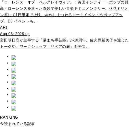
『ローレンス・オブ・ベルグレイヴィア』：英国インディー・ポップの孤
高・ローレンスを追った奇妙で美しい音楽ドキュメンタリー。伏見ミリオ
ン座にて1日限定で上映。本作にまつわるトークイベントやポップアッ
プ、DJ イベントも。
ART
Aug 06. 2026 up
宮田明日鹿が主宰する「港まち手芸部」が10周年。佐久間裕美子を迎えた
トークや、ワークショップ「リペアの庭」を開催。
RANKING
今読まれている記事