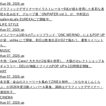
Aug 08. 2026 up
グラフィックデザイナーやイラストレーター8名が紙を使用した多彩な表
現を生み出す。グループ展「ON/PAPER vol.1」が、中村区の
gallery&cafe EUREKAにて開催中。
LIFE STYLE
Aug 07. 2026 up
メリノウール100％のTシャツブランド「ONC MERINO」によるPOP UP
が栄・unlike.にて開催。初日は飲食出店やDJで賑わう、夏祭りイベント
も。
MUSIC
Aug 07. 2026 up
今池・Cane Caneと大大大の2会場を使用し、大阪のセレクトショップ＆
ギャラリー・DELIが物販とフードのPOP UPを2日間限定開催。
ART
Aug 07. 2026 up
名古屋・金山のストーリーを集めてZINEを制作。「かなやまじんくら
ぶ」が2026年度活動メンバーを募集。講師はグラフィックデザイナー・
溝田尚子。
CINEMA
Aug 07. 2026 up