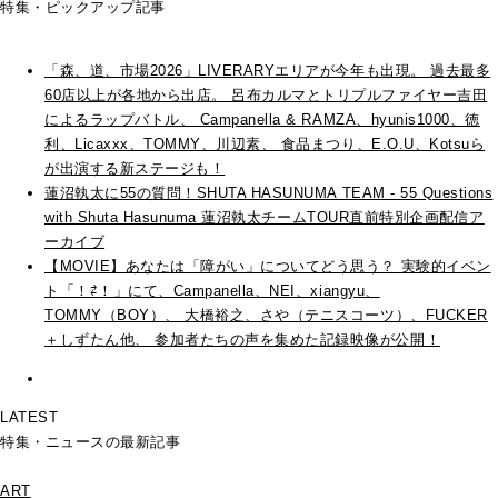
特集・ピックアップ記事
「森、道、市場2026」LIVERARYエリアが今年も出現。 過去最多
60店以上が各地から出店。 呂布カルマとトリプルファイヤー吉田
によるラップバトル、 Campanella & RAMZA、hyunis1000、徳
利、Licaxxx、TOMMY、川辺素、 食品まつり、E.O.U、Kotsuら
が出演する新ステージも！
蓮沼執太に55の質問！SHUTA HASUNUMA TEAM - 55 Questions
with Shuta Hasunuma 蓮沼執太チームTOUR直前特別企画配信ア
ーカイブ
【MOVIE】あなたは「障がい」についてどう思う？ 実験的イベン
ト「！⇄！」にて、Campanella、NEI、xiangyu、
TOMMY（BOY）、 大橋裕之、さや（テニスコーツ）、FUCKER
＋しずたん他、 参加者たちの声を集めた記録映像が公開！
LATEST
特集・ニュースの最新記事
ART