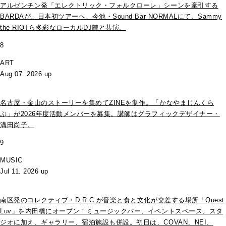
アルゼンチン発「エレクトリック・フォルクローレ」シーンを牽引する
BARDAが、日本初ツアーへ。今池・Sound Bar NORMALにて、Sammy
the RIOTら多彩なローカルDJ陣と共演。
8
ART
Aug 07. 2026 up
名古屋・金山のストーリーを集めてZINEを制作。「かなやまじんくら
ぶ」が2026年度活動メンバーを募集。講師はグラフィックデザイナー・
溝田尚子。
9
MUSIC
Jul 11. 2026 up
南区発のコレクティブ・D.R.C.が⾳楽と⾷と⽂化が交差する場所「Quest
Luv」を内田橋にオープン！ミュージックバー、イベントスペース、スタ
ジオに加え、ギャラリー、宿泊施設も併設。初日は、COVAN、NEI、