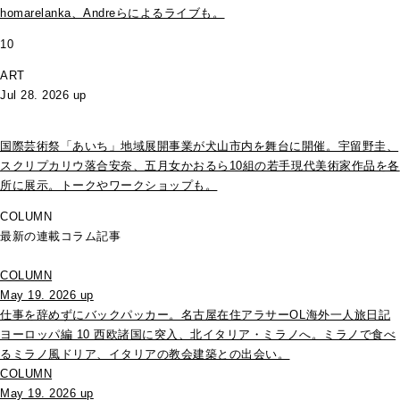
homarelanka、Andreらによるライブも。
10
ART
Jul 28. 2026 up
国際芸術祭「あいち」地域展開事業が犬山市内を舞台に開催。宇留野圭、
スクリプカリウ落合安奈、五月女かおるら10組の若手現代美術家作品を各
所に展示。トークやワークショップも。
COLUMN
最新の連載コラム記事
COLUMN
May 19. 2026 up
仕事を辞めずにバックパッカー。名古屋在住アラサーOL海外一人旅日記
ヨーロッパ編 10 西欧諸国に突入、北イタリア・ミラノへ。ミラノで食べ
るミラノ風ドリア、イタリアの教会建築との出会い。
COLUMN
May 19. 2026 up