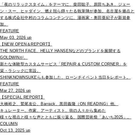
「夜のリラックスタイム」をテーマに、柴田聡子、原田ちあき、ジェー
ン・スー、ヒャダイン、燃え殻ら錚々たる執筆陣が参加。名古屋を拠点と
する株式会社中村のコラムコンテンツに、漫画家・奥田亜紀子が新規参
加。
FEATURE
May 03. 2026 up
【NEW OPEN＆REPORT】
THE NORTH FACE、HELLY HANSENなどのブランドを展開する
GOLDWINが、
新たな体験型カスタムサービス「REPAIR & CUSTOM CORNER」を
栄・ラシックに常設。
SHINKNOWNSUKEらも参加した、ローンチイベント当日をレポート。
FEATURE
Mar 27. 2026 up
【SPECIAL REPORT】
大橋裕之、鷲尾友公、Barrack、黒田義隆（ON READING）他、
キュレーター、作家、アーティスト、街の人々から集めた
様々な視点と様々な声とともに振り返る、国際芸術祭「あいち2025」。
COLUMN
Oct 13. 2025 up