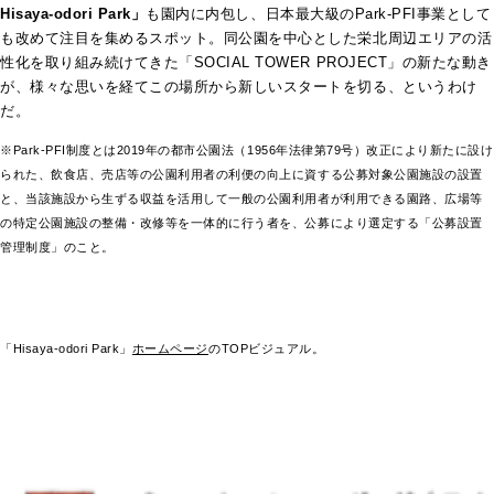
Hisaya-odori Park」
も園内に内包し、日本最大級のPark-PFI事業として
も改めて注目を集めるスポット。同公園を中心とした栄北周辺エリアの活
性化を取り組み続けてきた「SOCIAL TOWER PROJECT」の新たな動き
が、様々な思いを経てこの場所から新しいスタートを切る、というわけ
だ。
※Park-PFI制度とは2019年の都市公園法（1956年法律第79号）改正により新たに設け
られた、飲食店、売店等の公園利用者の利便の向上に資する公募対象公園施設の設置
と、当該施設から生ずる収益を活用して一般の公園利用者が利用できる園路、広場等
の特定公園施設の整備・改修等を一体的に行う者を、公募により選定する「公募設置
管理制度」のこと。
「Hisaya-odori Park」
ホームページ
のTOPビジュアル。