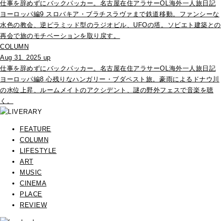
仕事を辞めずにバックパッカー。名古屋在住アラサーOL海外一人旅日記
ヨーロッパ編9 スロバキア・ブラチスラヴァまで鉄道移動。ファンシーな
水色の教会、逆ピラミッド型のラジオビル、UFOの塔。ソビエト建築との
再会で旅のモチベーションを取り戻す。
COLUMN
Aug 31. 2025 up
仕事を辞めずにバックパッカー。名古屋在住アラサーOL海外一人旅日記
ヨーロッパ編8 心残りなハンガリー・ブダペスト旅。豪雨によるドナウ川
の水位上昇、ルームメイトのアクシデント、謎の野外フェスで音楽を聴
く。
FEATURE
COLUMN
LIFESTYLE
ART
MUSIC
CINEMA
PLACE
REVIEW