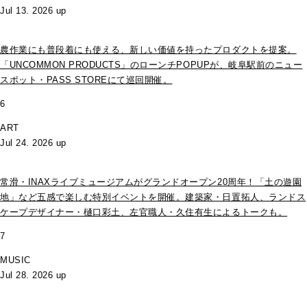
Jul 13. 2026 up
農作業にも普段着にも使える、新しい価値を持ったプロダクトを提案。
「UNCOMMON PRODUCTS」のローンチPOPUPが、岐阜駅前のニュー
スポット・PASS STOREにて巡回開催。
6
ART
Jul 24. 2026 up
常滑・INAXライブミュージアムがグランドオープン20周年！「土の遊園
地」など五感で楽しむ特別イベントを開催。建築家・日置拓人、ランドス
ケープデザイナー・樋口彩土、左官職人・久住有生によるトークも。
7
MUSIC
Jul 28. 2026 up