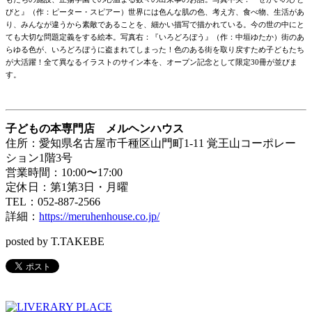
びと』（作：ピーター・スピアー）世界には色んな肌の色、考え方、食べ物、生活があ
り、
みんなが違うから素敵であることを、細かい描写で描かれている。
今の世の中にと
ても大切な問題定義をする絵本。写真右：『いろどろぼう』（作：中垣ゆたか）街のあ
らゆる色が、いろどろぼうに盗まれてしまった！
色のある街を取り戻すため子どもたち
が大活躍！
全て異なるイラストのサイン本を、
オープン記念として限定30冊が並びま
す。
子どもの本専門店 メルヘンハウス
住所：愛知県名古屋市千種区山門町1-11 覚王山コーポレー
ション1階3号
営業時間：10:00〜17:00
定休日：第1第3日・月曜
TEL：052-887-2566
詳細：
https://meruhenhouse.co.jp/
posted by T.TAKEBE