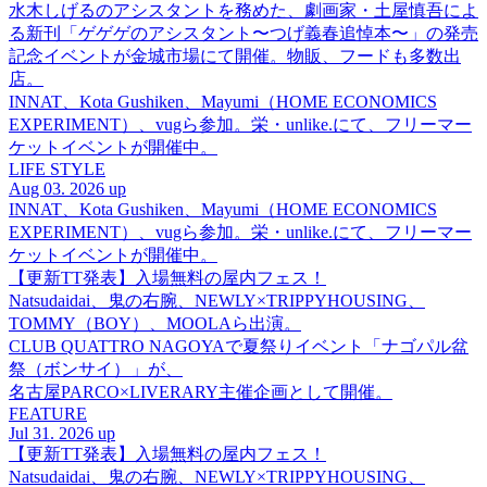
水木しげるのアシスタントを務めた、劇画家・土屋慎吾によ
る新刊「ゲゲゲのアシスタント〜つげ義春追悼本〜」の発売
記念イベントが金城市場にて開催。物販、フードも多数出
店。
INNAT、Kota Gushiken、Mayumi（HOME ECONOMICS
EXPERIMENT）、vugら参加。栄・unlike.にて、フリーマー
ケットイベントが開催中。
LIFE STYLE
Aug 03. 2026 up
INNAT、Kota Gushiken、Mayumi（HOME ECONOMICS
EXPERIMENT）、vugら参加。栄・unlike.にて、フリーマー
ケットイベントが開催中。
【更新TT発表】入場無料の屋内フェス！
Natsudaidai、鬼の右腕、NEWLY×TRIPPYHOUSING、
TOMMY（BOY）、MOOLAら出演。
CLUB QUATTRO NAGOYAで夏祭りイベント「ナゴパル盆
祭（ボンサイ）」が、
名古屋PARCO×LIVERARY主催企画として開催。
FEATURE
Jul 31. 2026 up
【更新TT発表】入場無料の屋内フェス！
Natsudaidai、鬼の右腕、NEWLY×TRIPPYHOUSING、