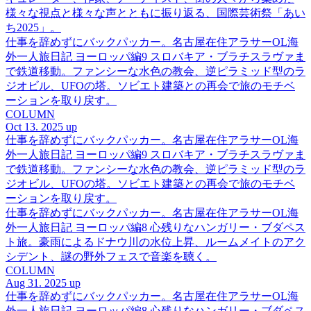
様々な視点と様々な声とともに振り返る、国際芸術祭「あい
ち2025」。
仕事を辞めずにバックパッカー。名古屋在住アラサーOL海
外一人旅日記 ヨーロッパ編9 スロバキア・ブラチスラヴァま
で鉄道移動。ファンシーな水色の教会、逆ピラミッド型のラ
ジオビル、UFOの塔。ソビエト建築との再会で旅のモチベ
ーションを取り戻す。
COLUMN
Oct 13. 2025 up
仕事を辞めずにバックパッカー。名古屋在住アラサーOL海
外一人旅日記 ヨーロッパ編9 スロバキア・ブラチスラヴァま
で鉄道移動。ファンシーな水色の教会、逆ピラミッド型のラ
ジオビル、UFOの塔。ソビエト建築との再会で旅のモチベ
ーションを取り戻す。
仕事を辞めずにバックパッカー。名古屋在住アラサーOL海
外一人旅日記 ヨーロッパ編8 心残りなハンガリー・ブダペス
ト旅。豪雨によるドナウ川の水位上昇、ルームメイトのアク
シデント、謎の野外フェスで音楽を聴く。
COLUMN
Aug 31. 2025 up
仕事を辞めずにバックパッカー。名古屋在住アラサーOL海
外一人旅日記 ヨーロッパ編8 心残りなハンガリー・ブダペス