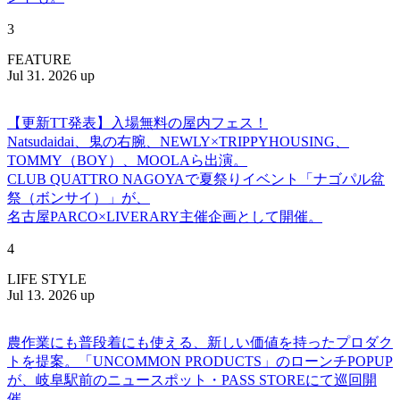
3
FEATURE
Jul 31. 2026 up
【更新TT発表】入場無料の屋内フェス！
Natsudaidai、鬼の右腕、NEWLY×TRIPPYHOUSING、
TOMMY（BOY）、MOOLAら出演。
CLUB QUATTRO NAGOYAで夏祭りイベント「ナゴパル盆
祭（ボンサイ）」が、
名古屋PARCO×LIVERARY主催企画として開催。
4
LIFE STYLE
Jul 13. 2026 up
農作業にも普段着にも使える、新しい価値を持ったプロダク
トを提案。「UNCOMMON PRODUCTS」のローンチPOPUP
が、岐阜駅前のニュースポット・PASS STOREにて巡回開
催。