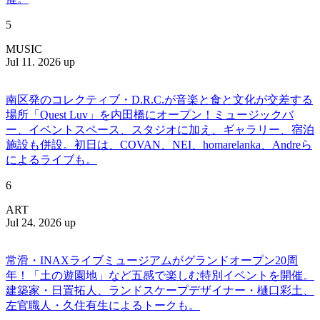
5
MUSIC
Jul 11. 2026 up
南区発のコレクティブ・D.R.C.が⾳楽と⾷と⽂化が交差する
場所「Quest Luv」を内田橋にオープン！ミュージックバ
ー、イベントスペース、スタジオに加え、ギャラリー、宿泊
施設も併設。初日は、COVAN、NEI、homarelanka、Andreら
によるライブも。
6
ART
Jul 24. 2026 up
常滑・INAXライブミュージアムがグランドオープン20周
年！「土の遊園地」など五感で楽しむ特別イベントを開催。
建築家・日置拓人、ランドスケープデザイナー・樋口彩土、
左官職人・久住有生によるトークも。