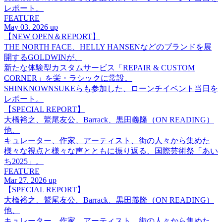
レポート。
FEATURE
May 03. 2026 up
【NEW OPEN＆REPORT】
THE NORTH FACE、HELLY HANSENなどのブランドを展
開するGOLDWINが、
新たな体験型カスタムサービス「REPAIR & CUSTOM
CORNER」を栄・ラシックに常設。
SHINKNOWNSUKEらも参加した、ローンチイベント当日を
レポート。
【SPECIAL REPORT】
大橋裕之、鷲尾友公、Barrack、黒田義隆（ON READING）
他、
キュレーター、作家、アーティスト、街の人々から集めた
様々な視点と様々な声とともに振り返る、国際芸術祭「あい
ち2025」。
FEATURE
Mar 27. 2026 up
【SPECIAL REPORT】
大橋裕之、鷲尾友公、Barrack、黒田義隆（ON READING）
他、
キュレーター、作家、アーティスト、街の人々から集めた