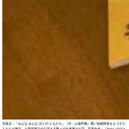
写真左：『みんな みんな ぼくの ともだち』（作：止揚学園）重い知能障害をもつ子ど
もたちの施設、
止揚学園での心温まる数々の出来事のお話。写真中央：『せかいのひと