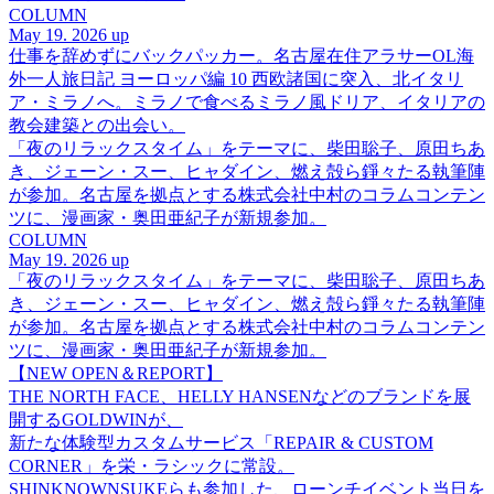
COLUMN
May 19. 2026 up
仕事を辞めずにバックパッカー。名古屋在住アラサーOL海
外一人旅日記 ヨーロッパ編 10 西欧諸国に突入、北イタリ
ア・ミラノへ。ミラノで食べるミラノ風ドリア、イタリアの
教会建築との出会い。
「夜のリラックスタイム」をテーマに、柴田聡子、原田ちあ
き、ジェーン・スー、ヒャダイン、燃え殻ら錚々たる執筆陣
が参加。名古屋を拠点とする株式会社中村のコラムコンテン
ツに、漫画家・奥田亜紀子が新規参加。
COLUMN
May 19. 2026 up
「夜のリラックスタイム」をテーマに、柴田聡子、原田ちあ
き、ジェーン・スー、ヒャダイン、燃え殻ら錚々たる執筆陣
が参加。名古屋を拠点とする株式会社中村のコラムコンテン
ツに、漫画家・奥田亜紀子が新規参加。
【NEW OPEN＆REPORT】
THE NORTH FACE、HELLY HANSENなどのブランドを展
開するGOLDWINが、
新たな体験型カスタムサービス「REPAIR & CUSTOM
CORNER」を栄・ラシックに常設。
SHINKNOWNSUKEらも参加した、ローンチイベント当日を