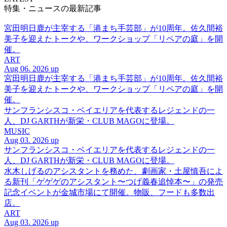
特集・ニュースの最新記事
宮田明日鹿が主宰する「港まち手芸部」が10周年。佐久間裕
美子を迎えたトークや、ワークショップ「リペアの庭」を開
催。
ART
Aug 06. 2026 up
宮田明日鹿が主宰する「港まち手芸部」が10周年。佐久間裕
美子を迎えたトークや、ワークショップ「リペアの庭」を開
催。
サンフランシスコ・ベイエリアを代表するレジェンドの一
人、DJ GARTHが新栄・CLUB MAGOに登場。
MUSIC
Aug 03. 2026 up
サンフランシスコ・ベイエリアを代表するレジェンドの一
人、DJ GARTHが新栄・CLUB MAGOに登場。
水木しげるのアシスタントを務めた、劇画家・土屋慎吾によ
る新刊「ゲゲゲのアシスタント〜つげ義春追悼本〜」の発売
記念イベントが金城市場にて開催。物販、フードも多数出
店。
ART
Aug 03. 2026 up