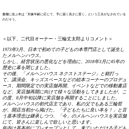
書棚に並ぶ本は「対象年齢に応じて、手に届く高さに置く」という工夫がなされている
のだそう。
＜以下、二代目オーナー・三輪丈太郎よりコメント＞
1973年3月、日本で初めての子どもの本専門店として誕生し
たメルヘンハウス。
しかし、経営状況の悪化などを理由に、2018年3月に45年の
歴史に幕を閉じました。
その後、「メルヘンハウス ネクストステージ」と銘打っ
て、
講演会、キッズスペースなどの絵本コーナーのプロデュ
ース、期間限定での実店舗再開、イベントなどでの移動書店
など、
実店舗再開に向けて様々な活動をしてきましたが、こ
の度、8月中旬以降に実店舗を再開することにしました。
メルヘンハウスの初代店主であり、私の父でもある三輪哲
が、開店当初から掲げた、
「子どもたちに良い本を！」と言
う基本理念は継承しつつ、
「今」のメルヘンハウスを実店舗
にて、皆さんに楽しんで欲しいと思います。
年内は基本的にプレオープンとして、来ていただける子ども