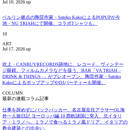
Jul 10. 2026 up
ベルリン拠点の陶芸作家・Satoko KakoによるPOPUPが今
池・NU TRIAHにて開催。コラボTシャツも。
10
ART
Jul 17. 2026 up
吹上・CANBUYRECORDS跡地に、レコード、ヴィンテー
ジ眼鏡、フィルムカメラなどを扱う、BAR「VA TRIAH –
DRINK & THINGS -」がプレオープン。陶芸作家・Satoko
KakoによるポップアップやDJパーティーも開催。
COLUMN
最新の連載コラム記事
仕事を辞めずにバックパッカー。名古屋在住アラサーOL海
外一人旅日記 ヨーロッパ編 10 西欧諸国に突入、北イタリ
ア・ミラノへ。ミラノで食べるミラノ風ドリア、イタリアの
教会建築との出会い。