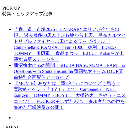
PICK UP
特集・ピックアップ記事
「森、道、市場2026」LIVERARYエリアが今年も出
現。 過去最多60店以上が各地から出店。 呂布カルマと
トリプルファイヤー吉田によるラップバトル、
Campanella & RAMZA、hyunis1000、徳利、Licaxxx、
TOMMY、川辺素、 食品まつり、E.O.U、Kotsuらが出
演する新ステージも！
蓮沼執太に55の質問！SHUTA HASUNUMA TEAM - 55
Questions with Shuta Hasunuma 蓮沼執太チームTOUR直
前特別企画配信アーカイブ
【MOVIE】あなたは「障がい」についてどう思う？
実験的イベント「！⇄！」にて、Campanella、NEI、
xiangyu、TOMMY（BOY）、 大橋裕之、さや（テニス
コーツ）、FUCKER＋しずたん他、 参加者たちの声を
集めた記録映像が公開！
LATEST