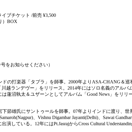
ライブチケット /前売 ¥3,500
）BOX
・携帯番号をお知らせください）
の打楽器「タブラ」を師事。2000年よりASA-CHANG＆
して「川越ランデヴー」をリリース。2014年にはソロ名義のアルバム「Tabla
年には蓮沼執太＆ユザーンとしてアルバム「Good News」をリ
下節雄氏にサントゥールを師事。07年よりインドに渡り、世界最高の
shnu Digambar Jayanti(Delhi)、Sawai Gandharva Bhimsen
る。12年にはPt.JasrajからCross Cultural Understan