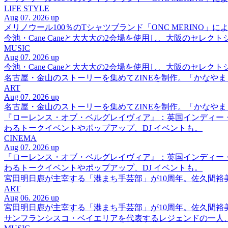
LIFE STYLE
Aug 07. 2026 up
メリノウール100％のTシャツブランド「ONC MERINO」によ
今池・Cane Caneと大大大の2会場を使用し、大阪のセレクト
MUSIC
Aug 07. 2026 up
今池・Cane Caneと大大大の2会場を使用し、大阪のセレクト
名古屋・金山のストーリーを集めてZINEを制作。「かなや
ART
Aug 07. 2026 up
名古屋・金山のストーリーを集めてZINEを制作。「かなや
『ローレンス・オブ・ベルグレイヴィア』：英国インディー
わるトークイベントやポップアップ、DJ イベントも。
CINEMA
Aug 07. 2026 up
『ローレンス・オブ・ベルグレイヴィア』：英国インディー
わるトークイベントやポップアップ、DJ イベントも。
宮田明日鹿が主宰する「港まち手芸部」が10周年。佐久間
ART
Aug 06. 2026 up
宮田明日鹿が主宰する「港まち手芸部」が10周年。佐久間
サンフランシスコ・ベイエリアを代表するレジェンドの一人、DJ 