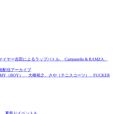
吉田によるラップバトル、 Campanella & RAMZA、
前特別企画配信アーカイブ
TOMMY（BOY）、 大橋裕之、さや（テニスコーツ）、FUCKER
賑わう、夏祭りイベントも。