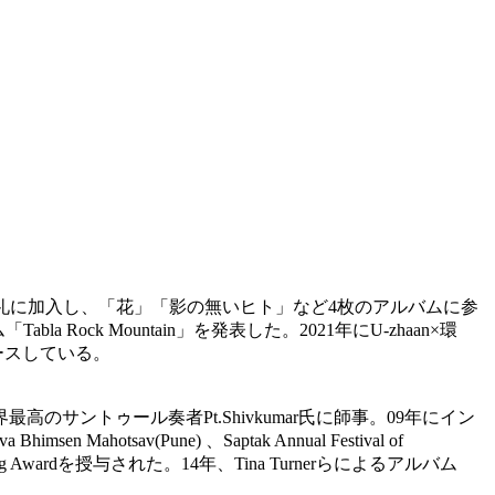
巡礼に加入し、「花」「影の無いヒト」など4枚のアルバムに参
 Rock Mountain」を発表した。2021年にU-zhaan×環
リースしている。
サントゥール奏者Pt.Shivkumar氏に師事。09年にイン
 Mahotsav(Pune) 、Saptak Annual Festival of
ding Awardを授与された。14年、Tina Turnerらによるアルバム