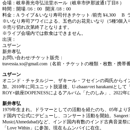
会場：岐阜善光寺弘法堂ホール
（岐阜市伊那波通1丁目8
）
時間：開場
/16
：00
開演
/18
：0
0
料金：A ライブ＆いなり寿司付きチケット
/前売 ¥4,300
B 
※いなり寿司アワイによる、五色のお花見いなり（5種5個入り
※売り切れ次第終了となります。
※ライブ会場内では飲食はできません。
出演：
ユザーン
新井孝弘
お問い合わせ/チケット販売：
travessia.xo@gmail.com（名前・チケットの種類・枚数
ユザーン
オニンド・チャタルジー、ザキール・フセインの両氏からインド
加。2010年に同ユニット脱退後、U-zhaan×rei harakamiと
ROY×鎮座DOPENESSによるアルバム「たのしみ」、2022
新井孝弘
1979年生まれ。ドラマーとしての活動を経たのち、05年より宮
ド国内で公式にデビューし、コンサート活動を開始。Sangeet Samaroh(Nagpur)、Vi
Music(Ahmedabad)など、インド国内有数のインド古典音楽祭に出演してい
「Love Within」に参加。現在もムンバイに在住。