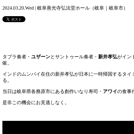
2024.03.20.Wed | 岐阜善光寺弘法堂ホール（岐阜｜岐阜市）
タブラ奏者・
ユザーン
とサントゥール奏者・
新井孝弘
がイン
催。
インドのムンバイ在住の新井孝弘が日本に一時帰国するタイミ
る。
当日は岐阜県各務原市にある創作いなり寿司・
アワイ
の食事
是非この機会にお見逃しなく。