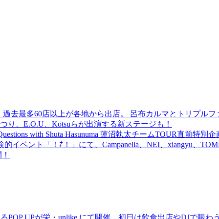
 過去最多60店以上が各地から出店。 呂布カルマとトリプルファイヤー
食品まつり、E.O.U、Kotsuらが出演する新ステージも！
uestions with Shuta Hasunuma 蓮沼執太チームTOUR直
ベント「！⇄！」にて、Campanella、NEI、xiangyu、
開！
るPOP UPが栄・unlike.にて開催。初日は飲食出店やDJで