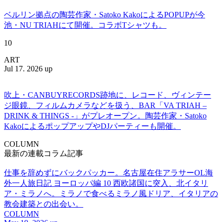
ベルリン拠点の陶芸作家・Satoko KakoによるPOPUPが今
池・NU TRIAHにて開催。コラボTシャツも。
10
ART
Jul 17. 2026 up
吹上・CANBUYRECORDS跡地に、レコード、ヴィンテー
ジ眼鏡、フィルムカメラなどを扱う、BAR「VA TRIAH –
DRINK & THINGS -」がプレオープン。陶芸作家・Satoko
KakoによるポップアップやDJパーティーも開催。
COLUMN
最新の連載コラム記事
仕事を辞めずにバックパッカー。名古屋在住アラサーOL海
外一人旅日記 ヨーロッパ編 10 西欧諸国に突入、北イタリ
ア・ミラノへ。ミラノで食べるミラノ風ドリア、イタリアの
教会建築との出会い。
COLUMN