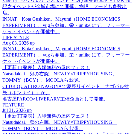
る新刊「ゲゲゲのアシスタント〜つげ義春追悼本〜」の発売
記念イベントが金城市場にて開催。物販、フードも多数出
店。
INNAT、Kota Gushiken、Mayumi（HOME ECONOMICS
EXPERIMENT）、vugら参加。栄・unlike.にて、フリーマー
ケットイベントが開催中。
LIFE STYLE
Aug 03. 2026 up
INNAT、Kota Gushiken、Mayumi（HOME ECONOMICS
EXPERIMENT）、vugら参加。栄・unlike.にて、フリーマー
ケットイベントが開催中。
【更新TT発表】入場無料の屋内フェス！
Natsudaidai、鬼の右腕、NEWLY×TRIPPYHOUSING、
TOMMY（BOY）、MOOLAら出演。
CLUB QUATTRO NAGOYAで夏祭りイベント「ナゴパル盆
祭（ボンサイ）」が、
名古屋PARCO×LIVERARY主催企画として開催。
FEATURE
Jul 31. 2026 up
【更新TT発表】入場無料の屋内フェス！
Natsudaidai、鬼の右腕、NEWLY×TRIPPYHOUSING、
TOMMY（BOY）、MOOLAら出演。