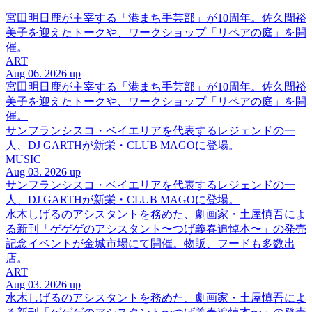
宮田明日鹿が主宰する「港まち手芸部」が10周年。佐久間裕
美子を迎えたトークや、ワークショップ「リペアの庭」を開
催。
ART
Aug 06. 2026 up
宮田明日鹿が主宰する「港まち手芸部」が10周年。佐久間裕
美子を迎えたトークや、ワークショップ「リペアの庭」を開
催。
サンフランシスコ・ベイエリアを代表するレジェンドの一
人、DJ GARTHが新栄・CLUB MAGOに登場。
MUSIC
Aug 03. 2026 up
サンフランシスコ・ベイエリアを代表するレジェンドの一
人、DJ GARTHが新栄・CLUB MAGOに登場。
水木しげるのアシスタントを務めた、劇画家・土屋慎吾によ
る新刊「ゲゲゲのアシスタント〜つげ義春追悼本〜」の発売
記念イベントが金城市場にて開催。物販、フードも多数出
店。
ART
Aug 03. 2026 up
水木しげるのアシスタントを務めた、劇画家・土屋慎吾によ