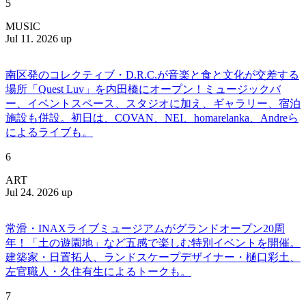
5
MUSIC
Jul 11. 2026 up
南区発のコレクティブ・D.R.C.が⾳楽と⾷と⽂化が交差する
場所「Quest Luv」を内田橋にオープン！ミュージックバ
ー、イベントスペース、スタジオに加え、ギャラリー、宿泊
施設も併設。初日は、COVAN、NEI、homarelanka、Andreら
によるライブも。
6
ART
Jul 24. 2026 up
常滑・INAXライブミュージアムがグランドオープン20周
年！「土の遊園地」など五感で楽しむ特別イベントを開催。
建築家・日置拓人、ランドスケープデザイナー・樋口彩土、
左官職人・久住有生によるトークも。
7