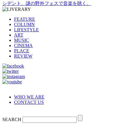
シデント、謎の野外フェスで音楽を聴く。
FEATURE
COLUMN
LIFESTYLE
ART
MUSIC
CINEMA
PLACE
REVIEW
WHO WE ARE
CONTACT US
SEARCH