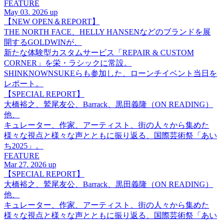
FEATURE
May 03. 2026 up
【NEW OPEN＆REPORT】
THE NORTH FACE、HELLY HANSENなどのブランドを展
開するGOLDWINが、
新たな体験型カスタムサービス「REPAIR & CUSTOM
CORNER」を栄・ラシックに常設。
SHINKNOWNSUKEらも参加した、ローンチイベント当日を
レポート。
【SPECIAL REPORT】
大橋裕之、鷲尾友公、Barrack、黒田義隆（ON READING）
他、
キュレーター、作家、アーティスト、街の人々から集めた
様々な視点と様々な声とともに振り返る、国際芸術祭「あい
ち2025」。
FEATURE
Mar 27. 2026 up
【SPECIAL REPORT】
大橋裕之、鷲尾友公、Barrack、黒田義隆（ON READING）
他、
キュレーター、作家、アーティスト、街の人々から集めた
様々な視点と様々な声とともに振り返る、国際芸術祭「あい