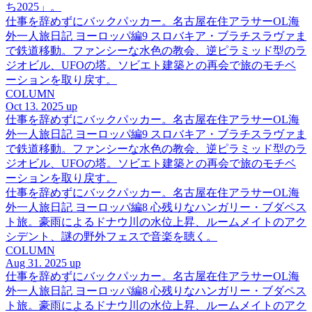
ち2025」。
仕事を辞めずにバックパッカー。名古屋在住アラサーOL海
外一人旅日記 ヨーロッパ編9 スロバキア・ブラチスラヴァま
で鉄道移動。ファンシーな水色の教会、逆ピラミッド型のラ
ジオビル、UFOの塔。ソビエト建築との再会で旅のモチベ
ーションを取り戻す。
COLUMN
Oct 13. 2025 up
仕事を辞めずにバックパッカー。名古屋在住アラサーOL海
外一人旅日記 ヨーロッパ編9 スロバキア・ブラチスラヴァま
で鉄道移動。ファンシーな水色の教会、逆ピラミッド型のラ
ジオビル、UFOの塔。ソビエト建築との再会で旅のモチベ
ーションを取り戻す。
仕事を辞めずにバックパッカー。名古屋在住アラサーOL海
外一人旅日記 ヨーロッパ編8 心残りなハンガリー・ブダペス
ト旅。豪雨によるドナウ川の水位上昇、ルームメイトのアク
シデント、謎の野外フェスで音楽を聴く。
COLUMN
Aug 31. 2025 up
仕事を辞めずにバックパッカー。名古屋在住アラサーOL海
外一人旅日記 ヨーロッパ編8 心残りなハンガリー・ブダペス
ト旅。豪雨によるドナウ川の水位上昇、ルームメイトのアク