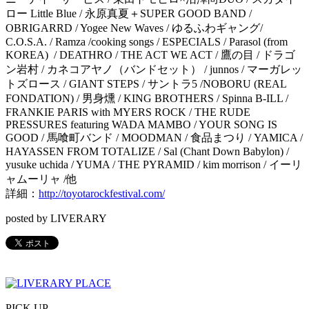
ロー Little Blue / 永原真夏＋SUPER GOOD BAND /
OBRIGARRD / Yogee New Waves / ゆるふわギャング/
C.O.S.A. / Ramza /cooking songs / ESPECIALS / Parasol (from
KOREA) / DEATHRO / THE ACT WE ACT / 鷹の目 / ドラゴ
ン岩村 / カネコアヤノ（バンドセット） / junnos / マーガレッ
トズロース / GIANT STEPS / サントラ5 /NOBORU (REAL
FONDATION) / 男身燻 / KING BROTHERS / Spinna B-ILL /
FRANKIE PARIS with MYERS ROCK / THE RUDE
PRESSURES featuring WADA MAMBO / YOUR SONG IS
GOOD / 馬喰町バンド / MOODMAN / 食品まつり / YAMICA /
HAYASSEN FROM TOTALIZE / Sal (Chant Down Babylon) /
yusuke uchida / YUMA / THE PYRAMID / kim morrison / イーリ
ャムーリャ /他
詳細：
http://toyotarockfestival.com/
posted by LIVERARY
PICK UP