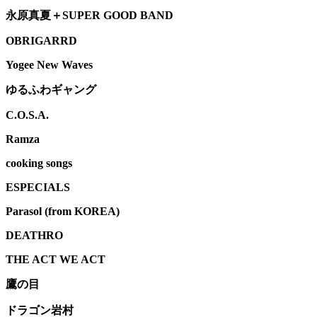
永原真夏＋SUPER GOOD BAND
OBRIGARRD
Yogee New Waves
ゆるふわギャング
C.O.S.A.
Ramza
cooking songs
ESPECIALS
Parasol (from KOREA)
DEATHRO
THE ACT WE ACT
鷹の目
ドラゴン岩村