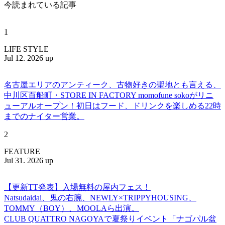
今読まれている記事
1
LIFE STYLE
Jul 12. 2026 up
名古屋エリアのアンティーク、古物好きの聖地とも言える、
中川区百船町・STORE IN FACTORY momofune sokoがリニ
ューアルオープン！初日はフード、ドリンクを楽しめる22時
までのナイター営業。
2
FEATURE
Jul 31. 2026 up
【更新TT発表】入場無料の屋内フェス！
Natsudaidai、鬼の右腕、NEWLY×TRIPPYHOUSING、
TOMMY（BOY）、MOOLAら出演。
CLUB QUATTRO NAGOYAで夏祭りイベント「ナゴパル盆