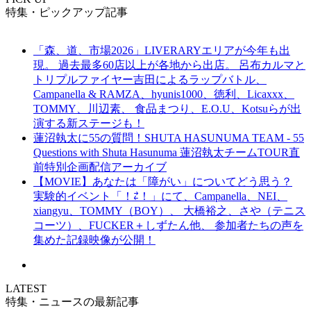
特集・ピックアップ記事
「森、道、市場2026」LIVERARYエリアが今年も出
現。 過去最多60店以上が各地から出店。 呂布カルマと
トリプルファイヤー吉田によるラップバトル、
Campanella & RAMZA、hyunis1000、徳利、Licaxxx、
TOMMY、川辺素、 食品まつり、E.O.U、Kotsuらが出
演する新ステージも！
蓮沼執太に55の質問！SHUTA HASUNUMA TEAM - 55
Questions with Shuta Hasunuma 蓮沼執太チームTOUR直
前特別企画配信アーカイブ
【MOVIE】あなたは「障がい」についてどう思う？
実験的イベント「！⇄！」にて、Campanella、NEI、
xiangyu、TOMMY（BOY）、 大橋裕之、さや（テニス
コーツ）、FUCKER＋しずたん他、 参加者たちの声を
集めた記録映像が公開！
LATEST
特集・ニュースの最新記事