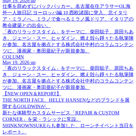
May 19. 2026 up
仕事を辞めずにバックパッカー。名古屋在住アラサーOL海
外一人旅日記 ヨーロッパ編 10 西欧諸国に突入、北イタリ
ア・ミラノへ。ミラノで食べるミラノ風ドリア、イタリアの
教会建築との出会い。
「夜のリラックスタイム」をテーマに、柴田聡子、原田ちあ
き、ジェーン・スー、ヒャダイン、燃え殻ら錚々たる執筆陣
が参加。名古屋を拠点とする株式会社中村のコラムコンテン
ツに、漫画家・奥田亜紀子が新規参加。
COLUMN
May 19. 2026 up
「夜のリラックスタイム」をテーマに、柴田聡子、原田ちあ
き、ジェーン・スー、ヒャダイン、燃え殻ら錚々たる執筆陣
が参加。名古屋を拠点とする株式会社中村のコラムコンテン
ツに、漫画家・奥田亜紀子が新規参加。
【NEW OPEN＆REPORT】
THE NORTH FACE、HELLY HANSENなどのブランドを展
開するGOLDWINが、
新たな体験型カスタムサービス「REPAIR & CUSTOM
CORNER」を栄・ラシックに常設。
SHINKNOWNSUKEらも参加した、ローンチイベント当日を
レポート。