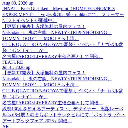
Aug 03. 2026 up
INNAT、Kota Gushiken、Mayumi（HOME ECONOMICS
EXPERIMENT）、vugら参加。栄・unlike.にて、フリーマー
ケットイベントが開催中。
【更新TT発表】入場無料の屋内フェス！
Natsudaidai、鬼の右腕、NEWLY×TRIPPYHOUSING、
TOMMY（BOY）、MOOLAら出演。
CLUB QUATTRO NAGOYAで夏祭りイベント「ナゴパル盆
祭（ボンサイ）」が、
名古屋PARCO×LIVERARY主催企画として開催。
FEATURE
Jul 31. 2026 up
【更新TT発表】入場無料の屋内フェス！
Natsudaidai、鬼の右腕、NEWLY×TRIPPYHOUSING、
TOMMY（BOY）、MOOLAら出演。
CLUB QUATTRO NAGOYAで夏祭りイベント「ナゴパル盆
祭（ボンサイ）」が、
名古屋PARCO×LIVERARY主催企画として開催。
総勢130組を超えるアーティスト、デザイナー、出版レーベ
ルらが出展！港まちポットラックビルにて「ポットラック・
アートブックフェア 2026」開催。
ART