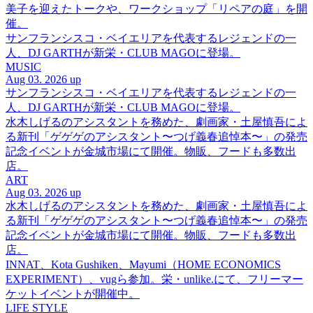
美子を迎えたトークや、ワークショップ「リペアの庭」を開
催。
サンフランシスコ・ベイエリアを代表するレジェンドの一
人、DJ GARTHが新栄・CLUB MAGOに登場。
MUSIC
Aug 03. 2026 up
サンフランシスコ・ベイエリアを代表するレジェンドの一
人、DJ GARTHが新栄・CLUB MAGOに登場。
水木しげるのアシスタントを務めた、劇画家・土屋慎吾によ
る新刊「ゲゲゲのアシスタント〜つげ義春追悼本〜」の発売
記念イベントが金城市場にて開催。物販、フードも多数出
店。
ART
Aug 03. 2026 up
水木しげるのアシスタントを務めた、劇画家・土屋慎吾によ
る新刊「ゲゲゲのアシスタント〜つげ義春追悼本〜」の発売
記念イベントが金城市場にて開催。物販、フードも多数出
店。
INNAT、Kota Gushiken、Mayumi（HOME ECONOMICS
EXPERIMENT）、vugら参加。栄・unlike.にて、フリーマー
ケットイベントが開催中。
LIFE STYLE