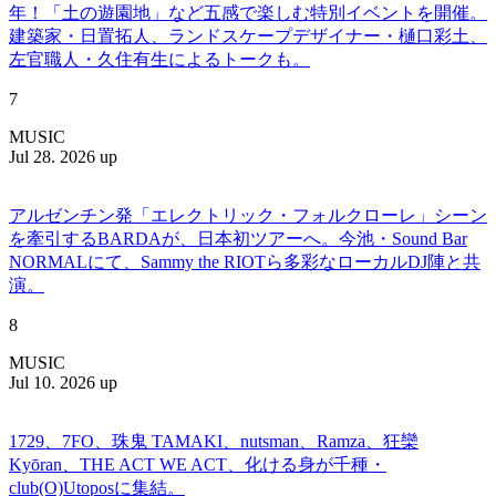
年！「土の遊園地」など五感で楽しむ特別イベントを開催。
建築家・日置拓人、ランドスケープデザイナー・樋口彩土、
左官職人・久住有生によるトークも。
7
MUSIC
Jul 28. 2026 up
アルゼンチン発「エレクトリック・フォルクローレ」シーン
を牽引するBARDAが、日本初ツアーへ。今池・Sound Bar
NORMALにて、Sammy the RIOTら多彩なローカルDJ陣と共
演。
8
MUSIC
Jul 10. 2026 up
1729、7FO、珠鬼 TAMAKI、nutsman、Ramza、狂欒
Kyōran、THE ACT WE ACT、化ける身が千種・
club(O)Utoposに集結。