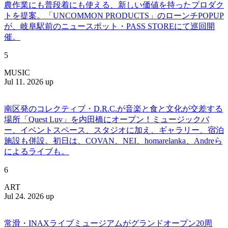
農作業にも普段着にも使える、新しい価値を持ったプロダク
トを提案。「UNCOMMON PRODUCTS」のローンチPOPUP
が、岐阜駅前のニュースポット・PASS STOREにて巡回開
催。
5
MUSIC
Jul 11. 2026 up
南区発のコレクティブ・D.R.C.が⾳楽と⾷と⽂化が交差する
場所「Quest Luv」を内田橋にオープン！ミュージックバ
ー、イベントスペース、スタジオに加え、ギャラリー、宿泊
施設も併設。初日は、COVAN、NEI、homarelanka、Andreら
によるライブも。
6
ART
Jul 24. 2026 up
常滑・INAXライブミュージアムがグランドオープン20周