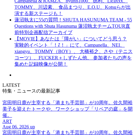
Campanella & RAMZA、hyunis1000、徳利、Licaxxx、
TOMMY、川辺素、 食品まつり、E.O.U、Kotsuらが出
演する新ステージも！
蓮沼執太に55の質問！SHUTA HASUNUMA TEAM - 55
Questions with Shuta Hasunuma 蓮沼執太チームTOUR直
前特別企画配信アーカイブ
【MOVIE】あなたは「障がい」についてどう思う？
実験的イベント「！⇄！」にて、Campanella、NEI、
xiangyu、TOMMY（BOY）、 大橋裕之、さや（テニス
コーツ）、FUCKER＋しずたん他、 参加者たちの声を
集めた記録映像が公開！
LATEST
特集・ニュースの最新記事
宮田明日鹿が主宰する「港まち手芸部」が10周年。佐久間裕
美子を迎えたトークや、ワークショップ「リペアの庭」を開
催。
ART
Aug 06. 2026 up
宮田明日鹿が主宰する「港まち手芸部」が10周年。佐久間裕