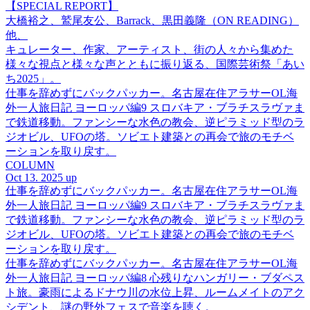
【SPECIAL REPORT】
大橋裕之、鷲尾友公、Barrack、黒田義隆（ON READING）
他、
キュレーター、作家、アーティスト、街の人々から集めた
様々な視点と様々な声とともに振り返る、国際芸術祭「あい
ち2025」。
仕事を辞めずにバックパッカー。名古屋在住アラサーOL海
外一人旅日記 ヨーロッパ編9 スロバキア・ブラチスラヴァま
で鉄道移動。ファンシーな水色の教会、逆ピラミッド型のラ
ジオビル、UFOの塔。ソビエト建築との再会で旅のモチベ
ーションを取り戻す。
COLUMN
Oct 13. 2025 up
仕事を辞めずにバックパッカー。名古屋在住アラサーOL海
外一人旅日記 ヨーロッパ編9 スロバキア・ブラチスラヴァま
で鉄道移動。ファンシーな水色の教会、逆ピラミッド型のラ
ジオビル、UFOの塔。ソビエト建築との再会で旅のモチベ
ーションを取り戻す。
仕事を辞めずにバックパッカー。名古屋在住アラサーOL海
外一人旅日記 ヨーロッパ編8 心残りなハンガリー・ブダペス
ト旅。豪雨によるドナウ川の水位上昇、ルームメイトのアク
シデント、謎の野外フェスで音楽を聴く。