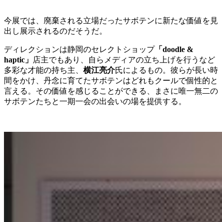
今展では、廃棄される立場だったサボテンに新たな価値を見
出し展示されるのだそうだ。
ディレクションは静岡のセレクトショップ
「doodle &
haptic」
店主でもあり、自らメディアの立ち上げを行うなど
多彩な才能の持ち主、
横江亮介
氏によるもの。彼らが長い時
間をかけ、丹念に育てたサボテンはどれもクールで個性的と
言える。その価値を感じることができる、まさに唯一無二の
サボテンたちと一期一会の出会いの場を提供する。