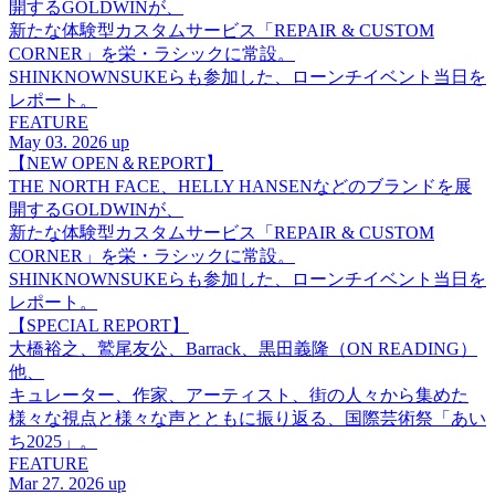
開するGOLDWINが、
新たな体験型カスタムサービス「REPAIR & CUSTOM
CORNER」を栄・ラシックに常設。
SHINKNOWNSUKEらも参加した、ローンチイベント当日を
レポート。
FEATURE
May 03. 2026 up
【NEW OPEN＆REPORT】
THE NORTH FACE、HELLY HANSENなどのブランドを展
開するGOLDWINが、
新たな体験型カスタムサービス「REPAIR & CUSTOM
CORNER」を栄・ラシックに常設。
SHINKNOWNSUKEらも参加した、ローンチイベント当日を
レポート。
【SPECIAL REPORT】
大橋裕之、鷲尾友公、Barrack、黒田義隆（ON READING）
他、
キュレーター、作家、アーティスト、街の人々から集めた
様々な視点と様々な声とともに振り返る、国際芸術祭「あい
ち2025」。
FEATURE
Mar 27. 2026 up