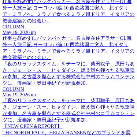
仕事を辞めずにバックパッカー。名古屋在住アラサーOL海
外一人旅日記 ヨーロッパ編 10 西欧諸国に突入、北イタリ
ア・ミラノへ。ミラノで食べるミラノ風ドリア、イタリアの
教会建築との出会い。
COLUMN
May 19. 2026 up
仕事を辞めずにバックパッカー。名古屋在住アラサーOL海
外一人旅日記 ヨーロッパ編 10 西欧諸国に突入、北イタリ
ア・ミラノへ。ミラノで食べるミラノ風ドリア、イタリアの
教会建築との出会い。
「夜のリラックスタイム」をテーマに、柴田聡子、原田ちあ
き、ジェーン・スー、ヒャダイン、燃え殻ら錚々たる執筆陣
が参加。名古屋を拠点とする株式会社中村のコラムコンテン
ツに、漫画家・奥田亜紀子が新規参加。
COLUMN
May 19. 2026 up
「夜のリラックスタイム」をテーマに、柴田聡子、原田ちあ
き、ジェーン・スー、ヒャダイン、燃え殻ら錚々たる執筆陣
が参加。名古屋を拠点とする株式会社中村のコラムコンテン
ツに、漫画家・奥田亜紀子が新規参加。
【NEW OPEN＆REPORT】
THE NORTH FACE、HELLY HANSENなどのブランドを展