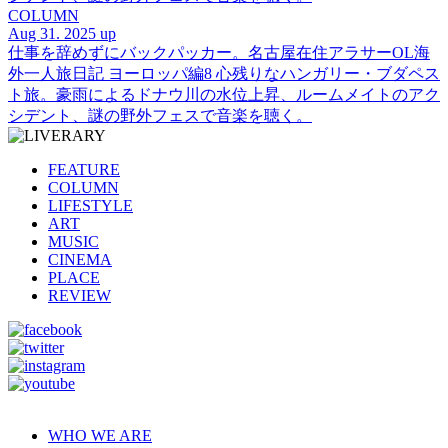
COLUMN
Aug 31. 2025 up
仕事を辞めずにバックパッカー。名古屋在住アラサーOL海
外一人旅日記 ヨーロッパ編8 心残りなハンガリー・ブダペス
ト旅。豪雨によるドナウ川の水位上昇、ルームメイトのアク
シデント、謎の野外フェスで音楽を聴く。
FEATURE
COLUMN
LIFESTYLE
ART
MUSIC
CINEMA
PLACE
REVIEW
WHO WE ARE