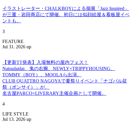
イラストレーター・CHALKBOYによる個展「Jazz Inspired」
が三重・岩田商店にて開催。初日には似顔絵屋＆看板屋イベ
ントも。
3
FEATURE
Jul 31. 2026 up
【更新TT発表】入場無料の屋内フェス！
Natsudaidai、鬼の右腕、NEWLY×TRIPPYHOUSING、
TOMMY（BOY）、MOOLAら出演。
CLUB QUATTRO NAGOYAで夏祭りイベント「ナゴパル盆
祭（ボンサイ）」が、
名古屋PARCO×LIVERARY主催企画として開催。
4
LIFE STYLE
Jul 13. 2026 up