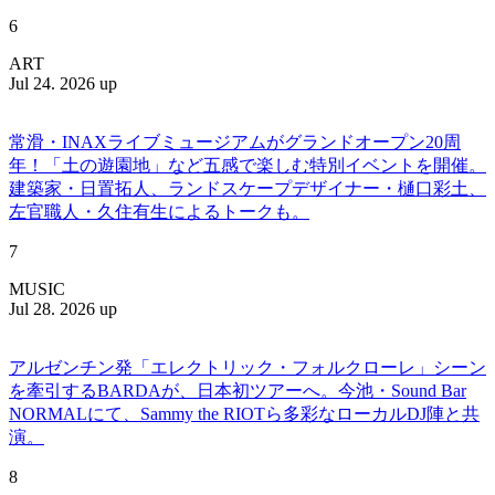
6
ART
Jul 24. 2026 up
常滑・INAXライブミュージアムがグランドオープン20周
年！「土の遊園地」など五感で楽しむ特別イベントを開催。
建築家・日置拓人、ランドスケープデザイナー・樋口彩土、
左官職人・久住有生によるトークも。
7
MUSIC
Jul 28. 2026 up
アルゼンチン発「エレクトリック・フォルクローレ」シーン
を牽引するBARDAが、日本初ツアーへ。今池・Sound Bar
NORMALにて、Sammy the RIOTら多彩なローカルDJ陣と共
演。
8