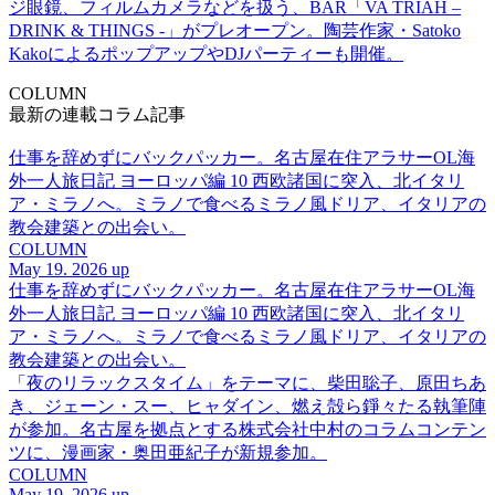
ジ眼鏡、フィルムカメラなどを扱う、BAR「VA TRIAH –
DRINK & THINGS -」がプレオープン。陶芸作家・Satoko
KakoによるポップアップやDJパーティーも開催。
COLUMN
最新の連載コラム記事
仕事を辞めずにバックパッカー。名古屋在住アラサーOL海
外一人旅日記 ヨーロッパ編 10 西欧諸国に突入、北イタリ
ア・ミラノへ。ミラノで食べるミラノ風ドリア、イタリアの
教会建築との出会い。
COLUMN
May 19. 2026 up
仕事を辞めずにバックパッカー。名古屋在住アラサーOL海
外一人旅日記 ヨーロッパ編 10 西欧諸国に突入、北イタリ
ア・ミラノへ。ミラノで食べるミラノ風ドリア、イタリアの
教会建築との出会い。
「夜のリラックスタイム」をテーマに、柴田聡子、原田ちあ
き、ジェーン・スー、ヒャダイン、燃え殻ら錚々たる執筆陣
が参加。名古屋を拠点とする株式会社中村のコラムコンテン
ツに、漫画家・奥田亜紀子が新規参加。
COLUMN
May 19. 2026 up