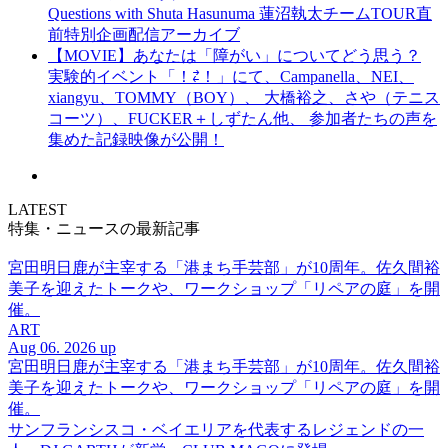
Questions with Shuta Hasunuma 蓮沼執太チームTOUR直
前特別企画配信アーカイブ
【MOVIE】あなたは「障がい」についてどう思う？
実験的イベント「！⇄！」にて、Campanella、NEI、
xiangyu、TOMMY（BOY）、 大橋裕之、さや（テニス
コーツ）、FUCKER＋しずたん他、 参加者たちの声を
集めた記録映像が公開！
LATEST
特集・ニュースの最新記事
宮田明日鹿が主宰する「港まち手芸部」が10周年。佐久間裕
美子を迎えたトークや、ワークショップ「リペアの庭」を開
催。
ART
Aug 06. 2026 up
宮田明日鹿が主宰する「港まち手芸部」が10周年。佐久間裕
美子を迎えたトークや、ワークショップ「リペアの庭」を開
催。
サンフランシスコ・ベイエリアを代表するレジェンドの一