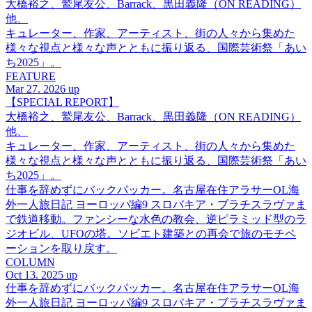
大橋裕之、鷲尾友公、Barrack、黒田義隆（ON READING）
他、
キュレーター、作家、アーティスト、街の人々から集めた
様々な視点と様々な声とともに振り返る、国際芸術祭「あい
ち2025」。
FEATURE
Mar 27. 2026 up
【SPECIAL REPORT】
大橋裕之、鷲尾友公、Barrack、黒田義隆（ON READING）
他、
キュレーター、作家、アーティスト、街の人々から集めた
様々な視点と様々な声とともに振り返る、国際芸術祭「あい
ち2025」。
仕事を辞めずにバックパッカー。名古屋在住アラサーOL海
外一人旅日記 ヨーロッパ編9 スロバキア・ブラチスラヴァま
で鉄道移動。ファンシーな水色の教会、逆ピラミッド型のラ
ジオビル、UFOの塔。ソビエト建築との再会で旅のモチベ
ーションを取り戻す。
COLUMN
Oct 13. 2025 up
仕事を辞めずにバックパッカー。名古屋在住アラサーOL海
外一人旅日記 ヨーロッパ編9 スロバキア・ブラチスラヴァま