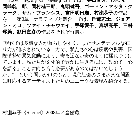
「第2章 越境する、接続する」では、
井口直人、OJUN、
岡崎乾二郎、岡村桂三郎、鬼頭健吾、ゴードン・マッタ・ク
ラーク、サム・フランシス、宮田明日鹿、村瀬恭子
の作品
を、「第3章 ナラティブと縫合」では、
岡部志士、ジョア
ン・ミロ、ツァイ・チャウエイ、手塚愛子、真坂亮平、三科
琢美、額田宣彦
の作品をそれぞれ展示。
“現代では多様な人が暮らしやすく、またサステナブルな在
り方が追求されている一方で、私たちの心は疫病や災害、国
際情勢や景気変動により、寄る辺ない舟のように揺れつづけ
ています。私たちが文化的で豊かに生きるには、改めて「心
を語る」ことに向き合う必要があるのではないでしょう
か。” という問いかけのもと、現代社会のさまざまな問題
に呼応するアーティストたちのユニークな表現を紹介する。
村瀬恭子《Sherbet》2008年／当館蔵