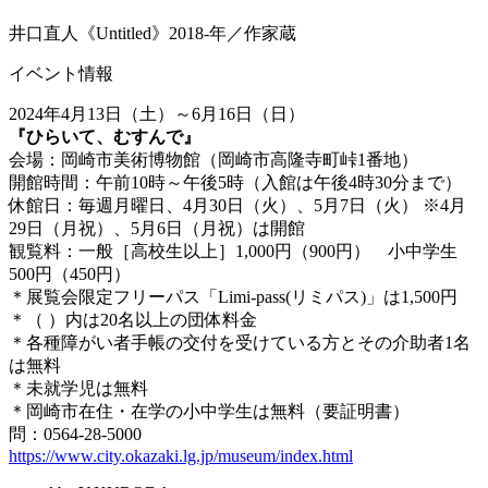
井口直人《Untitled》2018-年／作家蔵
イベント情報
2024年4月13日（土）～6月16日（日）
『ひらいて、むすんで』
会場：岡崎市美術博物館（岡崎市高隆寺町峠1番地）
開館時間：午前10時～午後5時（入館は午後4時30分まで）
休館日：毎週月曜日、4月30日（火）、5月7日（火） ※4月
29日（月祝）、5月6日（月祝）は開館
観覧料：一般［高校生以上］1,000円（900円） 小中学生
500円（450円）
＊展覧会限定フリーパス「Limi‐pass(リミパス)」は1,500円
＊（ ）内は20名以上の団体料金
＊各種障がい者手帳の交付を受けている方とその介助者1名
は無料
＊未就学児は無料
＊岡崎市在住・在学の小中学生は無料（要証明書）
問：0564-28-5000
https://www.city.okazaki.lg.jp/museum/index.html