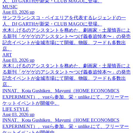
人、DJ GARTHが新栄・CLUB MAGOに登場。
MUSIC
Aug 03. 2026 up
サンフランシスコ・ベイエリアを代表するレジェンドの一
人、DJ GARTHが新栄・CLUB MAGOに登場。
水木しげるのアシスタントを務めた、劇画家・土屋慎吾によ
る新刊「ゲゲゲのアシスタント〜つげ義春追悼本〜」の発売
記念イベントが金城市場にて開催。物販、フードも多数出
店。
ART
Aug 03. 2026 up
水木しげるのアシスタントを務めた、劇画家・土屋慎吾によ
る新刊「ゲゲゲのアシスタント〜つげ義春追悼本〜」の発売
記念イベントが金城市場にて開催。物販、フードも多数出
店。
INNAT、Kota Gushiken、Mayumi（HOME ECONOMICS
EXPERIMENT）、vugら参加。栄・unlike.にて、フリーマー
ケットイベントが開催中。
LIFE STYLE
Aug 03. 2026 up
INNAT、Kota Gushiken、Mayumi（HOME ECONOMICS
EXPERIMENT）、vugら参加。栄・unlike.にて、フリーマー
ケットイベントが開催中。