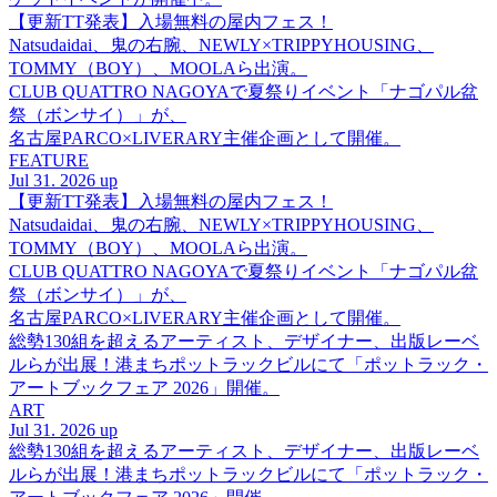
【更新TT発表】入場無料の屋内フェス！
Natsudaidai、鬼の右腕、NEWLY×TRIPPYHOUSING、
TOMMY（BOY）、MOOLAら出演。
CLUB QUATTRO NAGOYAで夏祭りイベント「ナゴパル盆
祭（ボンサイ）」が、
名古屋PARCO×LIVERARY主催企画として開催。
FEATURE
Jul 31. 2026 up
【更新TT発表】入場無料の屋内フェス！
Natsudaidai、鬼の右腕、NEWLY×TRIPPYHOUSING、
TOMMY（BOY）、MOOLAら出演。
CLUB QUATTRO NAGOYAで夏祭りイベント「ナゴパル盆
祭（ボンサイ）」が、
名古屋PARCO×LIVERARY主催企画として開催。
総勢130組を超えるアーティスト、デザイナー、出版レーベ
ルらが出展！港まちポットラックビルにて「ポットラック・
アートブックフェア 2026」開催。
ART
Jul 31. 2026 up
総勢130組を超えるアーティスト、デザイナー、出版レーベ
ルらが出展！港まちポットラックビルにて「ポットラック・