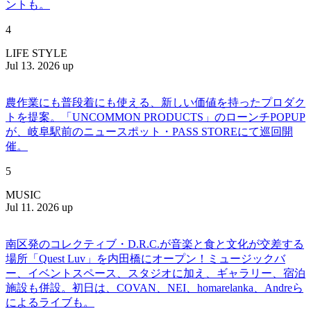
ントも。
4
LIFE STYLE
Jul 13. 2026 up
農作業にも普段着にも使える、新しい価値を持ったプロダク
トを提案。「UNCOMMON PRODUCTS」のローンチPOPUP
が、岐阜駅前のニュースポット・PASS STOREにて巡回開
催。
5
MUSIC
Jul 11. 2026 up
南区発のコレクティブ・D.R.C.が⾳楽と⾷と⽂化が交差する
場所「Quest Luv」を内田橋にオープン！ミュージックバ
ー、イベントスペース、スタジオに加え、ギャラリー、宿泊
施設も併設。初日は、COVAN、NEI、homarelanka、Andreら
によるライブも。