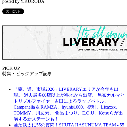
posted by Y.KURODA
PICK UP
特集・ピックアップ記事
「森、道、市場2026」LIVERARYエリアが今年も出
現。 過去最多60店以上が各地から出店。 呂布カルマと
トリプルファイヤー吉田によるラップバトル、
Campanella & RAMZA、hyunis1000、徳利、Licaxxx、
TOMMY、川辺素、 食品まつり、E.O.U、Kotsuらが出
演する新ステージも！
蓮沼執太に55の質問！SHUTA HASUNUMA TEAM - 55