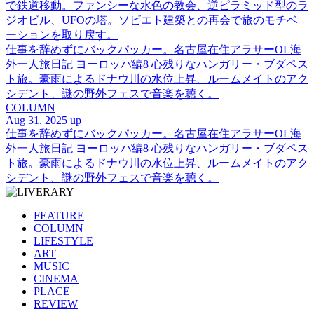
で鉄道移動。ファンシーな水色の教会、逆ピラミッド型のラ
ジオビル、UFOの塔。ソビエト建築との再会で旅のモチベ
ーションを取り戻す。
仕事を辞めずにバックパッカー。名古屋在住アラサーOL海
外一人旅日記 ヨーロッパ編8 心残りなハンガリー・ブダペス
ト旅。豪雨によるドナウ川の水位上昇、ルームメイトのアク
シデント、謎の野外フェスで音楽を聴く。
COLUMN
Aug 31. 2025 up
仕事を辞めずにバックパッカー。名古屋在住アラサーOL海
外一人旅日記 ヨーロッパ編8 心残りなハンガリー・ブダペス
ト旅。豪雨によるドナウ川の水位上昇、ルームメイトのアク
シデント、謎の野外フェスで音楽を聴く。
FEATURE
COLUMN
LIFESTYLE
ART
MUSIC
CINEMA
PLACE
REVIEW