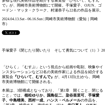
多様な現代美術作品を紹介する展覧会『ひらいて、むすん
で』が、岡崎市美術博物館にて開催。手塚愛子、OJUN、ゴ
ードン・マッタ・クラーク、村瀬恭子ら22名の作品を展示。
2024.04.13.Sat - 06.16.Sun | 岡崎市美術博物館（愛知｜岡崎
市）
手塚愛子《閉じたり開いたり そして勇気について（1）》202
「ひらく」「むすぶ」という視点から絵画や彫刻、映像やイ
ンスタレーションなど22名の美術作家による作品を紹介する
展覧会
『ひらいて、むすんで』
が、4月13日(土)から、岡崎
市美術博物館にて開催される。
本展は、3部構成となっており、「第1章 開くこと、閉じる
こと」では、
植松ゆりか、国島征二、染谷亜里可、手塚愛
子、中島晴美、西村一成、ハンス・ベルメール
の作品を、