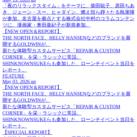
「夜のリラックスタイム」をテーマに、柴田聡子、原田ちあ
き、ジェーン・スー、ヒャダイン、燃え殻ら錚々たる執筆陣
が参加。名古屋を拠点とする株式会社中村のコラムコンテン
ツに、漫画家・奥田亜紀子が新規参加。
【NEW OPEN＆REPORT】
THE NORTH FACE、HELLY HANSENなどのブランドを展
開するGOLDWINが、
新たな体験型カスタムサービス「REPAIR & CUSTOM
CORNER」を栄・ラシックに常設。
SHINKNOWNSUKEらも参加した、ローンチイベント当日を
レポート。
FEATURE
May 03. 2026 up
【NEW OPEN＆REPORT】
THE NORTH FACE、HELLY HANSENなどのブランドを展
開するGOLDWINが、
新たな体験型カスタムサービス「REPAIR & CUSTOM
CORNER」を栄・ラシックに常設。
SHINKNOWNSUKEらも参加した、ローンチイベント当日を
レポート。
【SPECIAL REPORT】