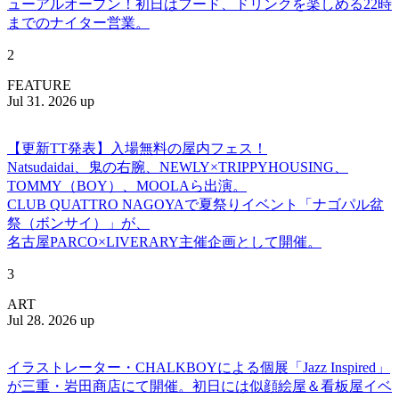
ューアルオープン！初日はフード、ドリンクを楽しめる22時
までのナイター営業。
2
FEATURE
Jul 31. 2026 up
【更新TT発表】入場無料の屋内フェス！
Natsudaidai、鬼の右腕、NEWLY×TRIPPYHOUSING、
TOMMY（BOY）、MOOLAら出演。
CLUB QUATTRO NAGOYAで夏祭りイベント「ナゴパル盆
祭（ボンサイ）」が、
名古屋PARCO×LIVERARY主催企画として開催。
3
ART
Jul 28. 2026 up
イラストレーター・CHALKBOYによる個展「Jazz Inspired」
が三重・岩田商店にて開催。初日には似顔絵屋＆看板屋イベ