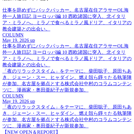
仕事を辞めずにバックパッカー。名古屋在住アラサーOL海
外一人旅日記 ヨーロッパ編 10 西欧諸国に突入、北イタリ
ア・ミラノへ。ミラノで食べるミラノ風ドリア、イタリアの
教会建築との出会い。
COLUMN
May 19. 2026 up
仕事を辞めずにバックパッカー。名古屋在住アラサーOL海
外一人旅日記 ヨーロッパ編 10 西欧諸国に突入、北イタリ
ア・ミラノへ。ミラノで食べるミラノ風ドリア、イタリアの
教会建築との出会い。
「夜のリラックスタイム」をテーマに、柴田聡子、原田ちあ
き、ジェーン・スー、ヒャダイン、燃え殻ら錚々たる執筆陣
が参加。名古屋を拠点とする株式会社中村のコラムコンテン
ツに、漫画家・奥田亜紀子が新規参加。
COLUMN
May 19. 2026 up
「夜のリラックスタイム」をテーマに、柴田聡子、原田ちあ
き、ジェーン・スー、ヒャダイン、燃え殻ら錚々たる執筆陣
が参加。名古屋を拠点とする株式会社中村のコラムコンテン
ツに、漫画家・奥田亜紀子が新規参加。
【NEW OPEN＆REPORT】