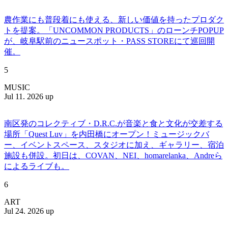
農作業にも普段着にも使える、新しい価値を持ったプロダク
トを提案。「UNCOMMON PRODUCTS」のローンチPOPUP
が、岐阜駅前のニュースポット・PASS STOREにて巡回開
催。
5
MUSIC
Jul 11. 2026 up
南区発のコレクティブ・D.R.C.が⾳楽と⾷と⽂化が交差する
場所「Quest Luv」を内田橋にオープン！ミュージックバ
ー、イベントスペース、スタジオに加え、ギャラリー、宿泊
施設も併設。初日は、COVAN、NEI、homarelanka、Andreら
によるライブも。
6
ART
Jul 24. 2026 up