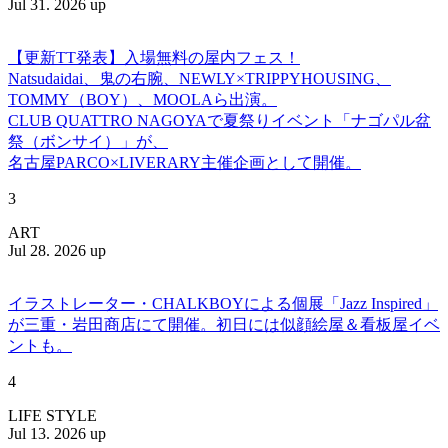
Jul 31. 2026 up
【更新TT発表】入場無料の屋内フェス！
Natsudaidai、鬼の右腕、NEWLY×TRIPPYHOUSING、
TOMMY（BOY）、MOOLAら出演。
CLUB QUATTRO NAGOYAで夏祭りイベント「ナゴパル盆
祭（ボンサイ）」が、
名古屋PARCO×LIVERARY主催企画として開催。
3
ART
Jul 28. 2026 up
イラストレーター・CHALKBOYによる個展「Jazz Inspired」
が三重・岩田商店にて開催。初日には似顔絵屋＆看板屋イベ
ントも。
4
LIFE STYLE
Jul 13. 2026 up