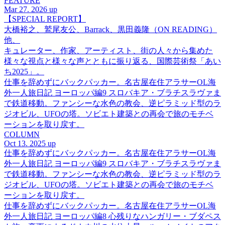
FEATURE
Mar 27. 2026 up
【SPECIAL REPORT】
大橋裕之、鷲尾友公、Barrack、黒田義隆（ON READING）
他、
キュレーター、作家、アーティスト、街の人々から集めた
様々な視点と様々な声とともに振り返る、国際芸術祭「あい
ち2025」。
仕事を辞めずにバックパッカー。名古屋在住アラサーOL海
外一人旅日記 ヨーロッパ編9 スロバキア・ブラチスラヴァま
で鉄道移動。ファンシーな水色の教会、逆ピラミッド型のラ
ジオビル、UFOの塔。ソビエト建築との再会で旅のモチベ
ーションを取り戻す。
COLUMN
Oct 13. 2025 up
仕事を辞めずにバックパッカー。名古屋在住アラサーOL海
外一人旅日記 ヨーロッパ編9 スロバキア・ブラチスラヴァま
で鉄道移動。ファンシーな水色の教会、逆ピラミッド型のラ
ジオビル、UFOの塔。ソビエト建築との再会で旅のモチベ
ーションを取り戻す。
仕事を辞めずにバックパッカー。名古屋在住アラサーOL海
外一人旅日記 ヨーロッパ編8 心残りなハンガリー・ブダペス