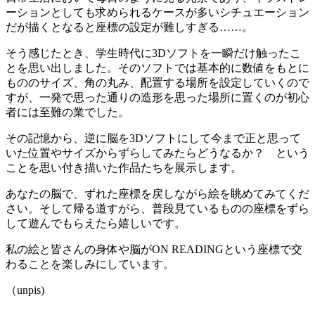
ーションとしても求められるケースが多いシチュエーション
だが描くとなると座標の設定が難しすぎる……。
そう感じたとき、学生時代に3Dソフトを一瞬だけ触ったこ
とを思い出しました。そのソフトでは基本的に数値をもとに
もののサイズ、角の丸み、配置する場所を設定していくので
すが、一発で思った通りの造形を思った場所に置くのが初心
者には至難の業でした。
その記憶から、逆に脳を3Dソフトにして今まで正と思って
いた位置やサイズからずらしてみたらどうなるか？ という
ことを思い付き描いた作品たちを展示します。
あなたの脳で、ずれた座標を戻しながら絵を眺めてみてくだ
さい。そして帰る道すがら、普段見ているものの座標をずら
して遊んでもらえたら嬉しいです。
私の絵と皆さんの身体や脳がON READINGという座標で交
わることを楽しみにしています。
（unpis)