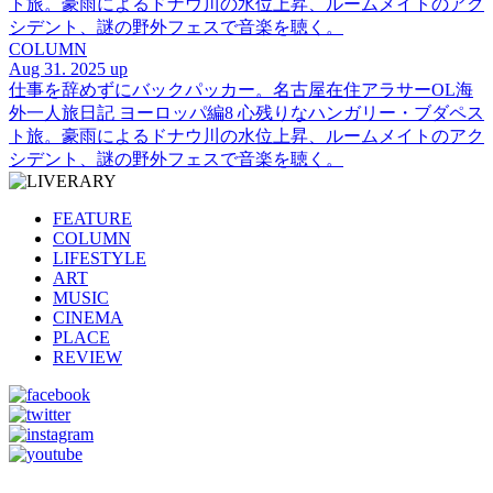
ト旅。豪雨によるドナウ川の水位上昇、ルームメイトのアク
シデント、謎の野外フェスで音楽を聴く。
COLUMN
Aug 31. 2025 up
仕事を辞めずにバックパッカー。名古屋在住アラサーOL海
外一人旅日記 ヨーロッパ編8 心残りなハンガリー・ブダペス
ト旅。豪雨によるドナウ川の水位上昇、ルームメイトのアク
シデント、謎の野外フェスで音楽を聴く。
FEATURE
COLUMN
LIFESTYLE
ART
MUSIC
CINEMA
PLACE
REVIEW