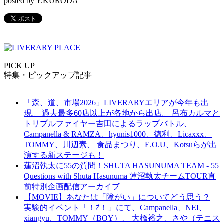
posted by Y.KURODA
PICK UP
特集・ピックアップ記事
「森、道、市場2026」LIVERARYエリアが今年も出
現。 過去最多60店以上が各地から出店。 呂布カルマと
トリプルファイヤー吉田によるラップバトル、
Campanella & RAMZA、hyunis1000、徳利、Licaxxx、
TOMMY、川辺素、 食品まつり、E.O.U、Kotsuらが出
演する新ステージも！
蓮沼執太に55の質問！SHUTA HASUNUMA TEAM - 55
Questions with Shuta Hasunuma 蓮沼執太チームTOUR直
前特別企画配信アーカイブ
【MOVIE】あなたは「障がい」についてどう思う？
実験的イベント「！⇄！」にて、Campanella、NEI、
xiangyu、TOMMY（BOY）、 大橋裕之、さや（テニス