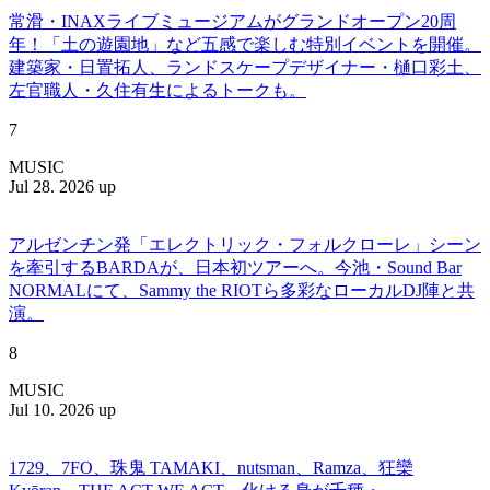
常滑・INAXライブミュージアムがグランドオープン20周
年！「土の遊園地」など五感で楽しむ特別イベントを開催。
建築家・日置拓人、ランドスケープデザイナー・樋口彩土、
左官職人・久住有生によるトークも。
7
MUSIC
Jul 28. 2026 up
アルゼンチン発「エレクトリック・フォルクローレ」シーン
を牽引するBARDAが、日本初ツアーへ。今池・Sound Bar
NORMALにて、Sammy the RIOTら多彩なローカルDJ陣と共
演。
8
MUSIC
Jul 10. 2026 up
1729、7FO、珠鬼 TAMAKI、nutsman、Ramza、狂欒