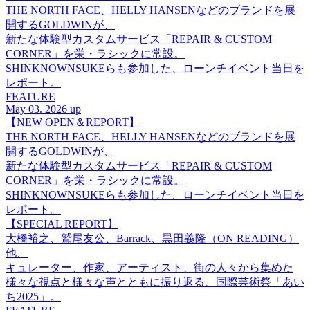
THE NORTH FACE、HELLY HANSENなどのブランドを展
開するGOLDWINが、
新たな体験型カスタムサービス「REPAIR & CUSTOM
CORNER」を栄・ラシックに常設。
SHINKNOWNSUKEらも参加した、ローンチイベント当日を
レポート。
FEATURE
May 03. 2026 up
【NEW OPEN＆REPORT】
THE NORTH FACE、HELLY HANSENなどのブランドを展
開するGOLDWINが、
新たな体験型カスタムサービス「REPAIR & CUSTOM
CORNER」を栄・ラシックに常設。
SHINKNOWNSUKEらも参加した、ローンチイベント当日を
レポート。
【SPECIAL REPORT】
大橋裕之、鷲尾友公、Barrack、黒田義隆（ON READING）
他、
キュレーター、作家、アーティスト、街の人々から集めた
様々な視点と様々な声とともに振り返る、国際芸術祭「あい
ち2025」。