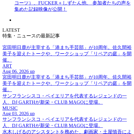
コーツ）、FUCKER＋しずたん他、 参加者たちの声を
集めた記録映像が公開！
LATEST
特集・ニュースの最新記事
宮田明日鹿が主宰する「港まち手芸部」が10周年。佐久間裕
美子を迎えたトークや、ワークショップ「リペアの庭」を開
催。
ART
Aug 06. 2026 up
宮田明日鹿が主宰する「港まち手芸部」が10周年。佐久間裕
美子を迎えたトークや、ワークショップ「リペアの庭」を開
催。
サンフランシスコ・ベイエリアを代表するレジェンドの一
人、DJ GARTHが新栄・CLUB MAGOに登場。
MUSIC
Aug 03. 2026 up
サンフランシスコ・ベイエリアを代表するレジェンドの一
人、DJ GARTHが新栄・CLUB MAGOに登場。
水木しげるのアシスタントを務めた、劇画家・土屋慎吾によ