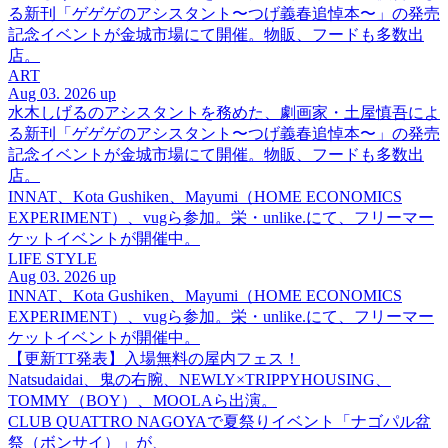
る新刊「ゲゲゲのアシスタント〜つげ義春追悼本〜」の発売
記念イベントが金城市場にて開催。物販、フードも多数出
店。
ART
Aug 03. 2026 up
水木しげるのアシスタントを務めた、劇画家・土屋慎吾によ
る新刊「ゲゲゲのアシスタント〜つげ義春追悼本〜」の発売
記念イベントが金城市場にて開催。物販、フードも多数出
店。
INNAT、Kota Gushiken、Mayumi（HOME ECONOMICS
EXPERIMENT）、vugら参加。栄・unlike.にて、フリーマー
ケットイベントが開催中。
LIFE STYLE
Aug 03. 2026 up
INNAT、Kota Gushiken、Mayumi（HOME ECONOMICS
EXPERIMENT）、vugら参加。栄・unlike.にて、フリーマー
ケットイベントが開催中。
【更新TT発表】入場無料の屋内フェス！
Natsudaidai、鬼の右腕、NEWLY×TRIPPYHOUSING、
TOMMY（BOY）、MOOLAら出演。
CLUB QUATTRO NAGOYAで夏祭りイベント「ナゴパル盆
祭（ボンサイ）」が、